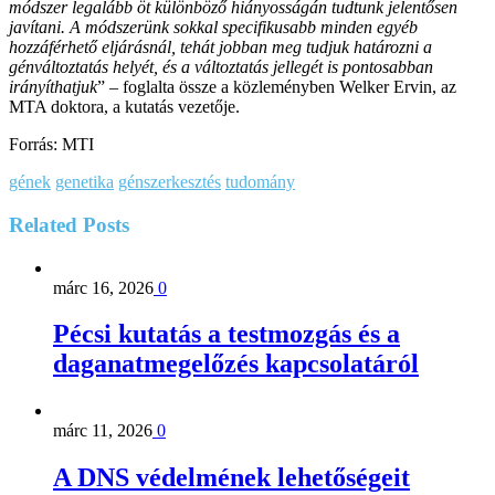
módszer legalább öt különböző hiányosságán tudtunk jelentősen
javítani. A módszerünk sokkal specifikusabb minden egyéb
hozzáférhető eljárásnál, tehát jobban meg tudjuk határozni a
génváltoztatás helyét, és a változtatás jellegét is pontosabban
irányíthatjuk
” – foglalta össze a közleményben Welker Ervin, az
MTA doktora, a kutatás vezetője.
Forrás: MTI
gének
genetika
génszerkesztés
tudomány
Related
Posts
márc 16, 2026
0
Pécsi kutatás a testmozgás és a
daganatmegelőzés kapcsolatáról
márc 11, 2026
0
A DNS védelmének lehetőségeit