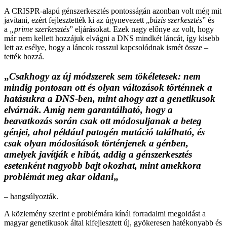
A CRISPR-alapú génszerkesztés pontosságán azonban volt még mit
javítani, ezért fejlesztették ki az úgynevezett „
bázis szerkesztés
” és
a
„prime szerkesztés
” eljárásokat. Ezek nagy előnye az volt, hogy
már nem kellett hozzájuk elvágni a DNS mindkét láncát, így kisebb
lett az esélye, hogy a láncok rosszul kapcsolódnak ismét össze –
tették hozzá.
„
Csakhogy az új módszerek sem tökéletesek: nem
mindig pontosan ott és olyan változások történnek a
hatásukra a DNS-ben, mint ahogy azt a genetikusok
elvárnák. Amíg nem garantálható, hogy a
beavatkozás során csak ott módosuljanak a beteg
génjei, ahol például patogén mutáció található, és
csak olyan módosítások történjenek a génben,
amelyek javítják e hibát, addig a génszerkesztés
esetenként nagyobb bajt okozhat, mint amekkora
problémát meg akar oldani
„
– hangsúlyozták.
A közlemény szerint e problémára kínál forradalmi megoldást a
magyar genetikusok által kifejlesztett új, gyökeresen hatékonyabb és