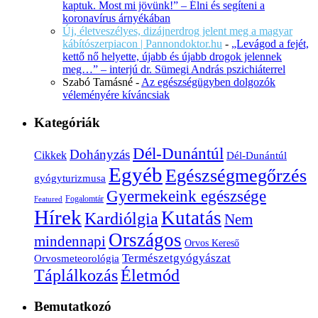
kaptuk. Most mi jövünk!” – Élni és segíteni a
koronavírus árnyékában
Új, életveszélyes, dizájnerdrog jelent meg a magyar
kábítószerpiacon | Pannondoktor.hu
-
„Levágod a fejét,
kettő nő helyette, újabb és újabb drogok jelennek
meg…” – interjú dr. Sümegi András pszichiáterrel
Szabó Tamásné
-
Az egészségügyben dolgozók
véleményére kíváncsiak
Kategóriák
Dél-Dunántúl
Dohányzás
Cikkek
Dél-Dunántúl
Egyéb
Egészségmegőrzés
gyógyturizmusa
Gyermekeink egészsége
Fogalomtár
Featured
Hírek
Kutatás
Kardiólgia
Nem
Országos
mindennapi
Orvos Kereső
Természetgyógyászat
Orvosmeteorológia
Életmód
Táplálkozás
Bemutatkozó