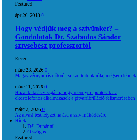
Featured
ápr 26, 2018
0
Hogy védjük meg a szívünket? –
Gondolatok Dr. Szabados Sándor
szívsebész professzortól
Recent
márc 23, 2026
0
Magas vérnyomás nőknél: sokan tudnak róla, mégsem lépnek
márc 11, 2026
0
Hazai kutatás vizsgálta, hogy mennyire pontosak az
okostelefonos alkalmazások a pitvarfibrilláció felismerésében
márc 2, 2026
0
Az alvási testhelyzet hatása a szív működésére
Hírek
Dél-Dunántúl
Országos
Featured