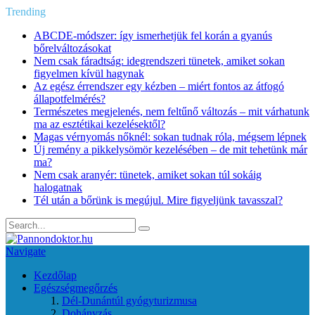
Trending
ABCDE‑módszer: így ismerhetjük fel korán a gyanús
bőrelváltozásokat
Nem csak fáradtság: idegrendszeri tünetek, amiket sokan
figyelmen kívül hagynak
Az egész érrendszer egy kézben – miért fontos az átfogó
állapotfelmérés?
Természetes megjelenés, nem feltűnő változás – mit várhatunk
ma az esztétikai kezelésektől?
Magas vérnyomás nőknél: sokan tudnak róla, mégsem lépnek
Új remény a pikkelysömör kezelésében – de mit tehetünk már
ma?
Nem csak aranyér: tünetek, amiket sokan túl sokáig
halogatnak
Tél után a bőrünk is megújul. Mire figyeljünk tavasszal?
Navigate
Kezdőlap
Egészségmegőrzés
Dél-Dunántúl gyógyturizmusa
Dohányzás