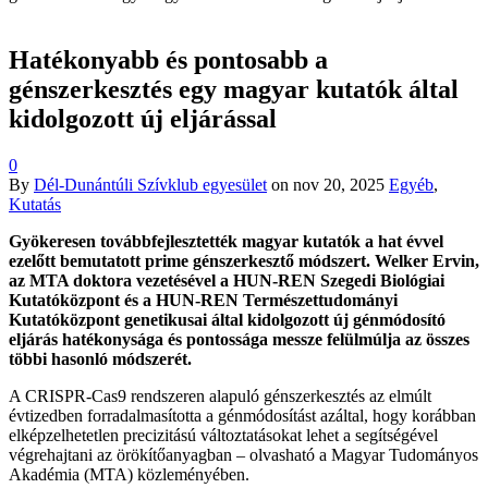
Hatékonyabb és pontosabb a
génszerkesztés egy magyar kutatók által
kidolgozott új eljárással
0
By
Dél-Dunántúli Szívklub egyesület
on
nov 20, 2025
Egyéb
,
Kutatás
Gyökeresen továbbfejlesztették magyar kutatók a hat évvel
ezelőtt bemutatott prime génszerkesztő módszert. Welker Ervin,
az MTA doktora vezetésével a HUN-REN Szegedi Biológiai
Kutatóközpont és a HUN-REN Természettudományi
Kutatóközpont genetikusai által kidolgozott új génmódosító
eljárás hatékonysága és pontossága messze felülmúlja az összes
többi hasonló módszerét.
A CRISPR-Cas9 rendszeren alapuló génszerkesztés az elmúlt
évtizedben forradalmasította a génmódosítást azáltal, hogy korábban
elképzelhetetlen precizitású változtatásokat lehet a segítségével
végrehajtani az örökítőanyagban – olvasható a Magyar Tudományos
Akadémia (MTA) közleményében.