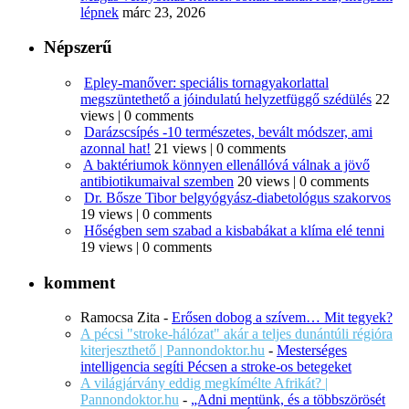
lépnek
márc 23, 2026
Népszerű
Epley-manőver: speciális tornagyakorlattal
megszüntethető a jóindulatú helyzetfüggő szédülés
22
views
|
0 comments
Darázscsípés -10 természetes, bevált módszer, ami
azonnal hat!
21 views
|
0 comments
A baktériumok könnyen ellenállóvá válnak a jövő
antibiotikumaival szemben
20 views
|
0 comments
Dr. Bősze Tibor belgyógyász-diabetológus szakorvos
19 views
|
0 comments
Hőségben sem szabad a kisbabákat a klíma elé tenni
19 views
|
0 comments
komment
Ramocsa Zita
-
Erősen dobog a szívem… Mit tegyek?
A pécsi "stroke-hálózat" akár a teljes dunántúli régióra
kiterjeszthető | Pannondoktor.hu
-
Mesterséges
intelligencia segíti Pécsen a stroke-os betegeket
A világjárvány eddig megkímélte Afrikát? |
Pannondoktor.hu
-
„Adni mentünk, és a többszörösét