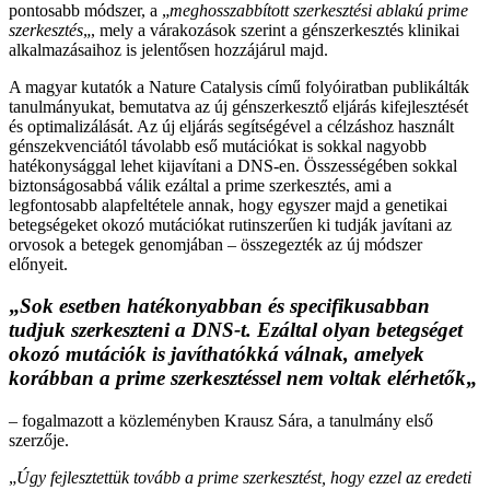
pontosabb módszer, a „
meghosszabbított szerkesztési ablakú prime
szerkesztés
„, mely a várakozások szerint a génszerkesztés klinikai
alkalmazásaihoz is jelentősen hozzájárul majd.
A magyar kutatók a Nature Catalysis című folyóiratban publikálták
tanulmányukat, bemutatva az új génszerkesztő eljárás kifejlesztését
és optimalizálását. Az új eljárás segítségével a célzáshoz használt
génszekvenciától távolabb eső mutációkat is sokkal nagyobb
hatékonysággal lehet kijavítani a DNS-en. Összességében sokkal
biztonságosabbá válik ezáltal a prime szerkesztés, ami a
legfontosabb alapfeltétele annak, hogy egyszer majd a genetikai
betegségeket okozó mutációkat rutinszerűen ki tudják javítani az
orvosok a betegek genomjában – összegezték az új módszer
előnyeit.
„
Sok esetben hatékonyabban és specifikusabban
tudjuk szerkeszteni a DNS-t. Ezáltal olyan betegséget
okozó mutációk is javíthatókká válnak, amelyek
korábban a prime szerkesztéssel nem voltak elérhetők
„
– fogalmazott a közleményben Krausz Sára, a tanulmány első
szerzője.
„
Úgy fejlesztettük tovább a prime szerkesztést, hogy ezzel az eredeti