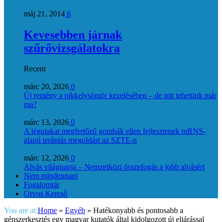
máj 21, 2014
6
Kevesebben járnak
szűrővizsgálatokra
Recent
márc 20, 2026
0
Új remény a pikkelysömör kezelésében – de mit tehetünk már
ma?
márc 13, 2026
0
A légutakat megfertőző gombák ellen fejlesztenek mRNS-
alapú terápiás megoldást az SZTE-n
márc 12, 2026
0
Alvás világnapja – Nemzetközi összefogás a jobb alvásért
Nem mindennapi
Fogalomtár
Orvos Kereső
You are at:
Home
»
Egyéb
»
Hatékonyabb és pontosabb a
génszerkesztés egy magyar kutatók által kidolgozott új eljárással