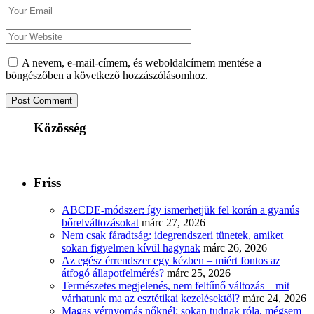
A nevem, e-mail-címem, és weboldalcímem mentése a
böngészőben a következő hozzászólásomhoz.
Közösség
Friss
ABCDE‑módszer: így ismerhetjük fel korán a gyanús
bőrelváltozásokat
márc 27, 2026
Nem csak fáradtság: idegrendszeri tünetek, amiket
sokan figyelmen kívül hagynak
márc 26, 2026
Az egész érrendszer egy kézben – miért fontos az
átfogó állapotfelmérés?
márc 25, 2026
Természetes megjelenés, nem feltűnő változás – mit
várhatunk ma az esztétikai kezelésektől?
márc 24, 2026
Magas vérnyomás nőknél: sokan tudnak róla, mégsem