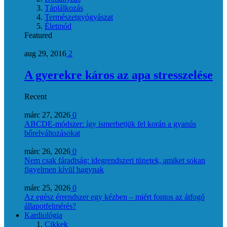
Táplálkozás
Természetgyógyászat
Életmód
Featured
aug 29, 2016
2
A gyerekre káros az apa stresszelése
Recent
márc 27, 2026
0
ABCDE‑módszer: így ismerhetjük fel korán a gyanús
bőrelváltozásokat
márc 26, 2026
0
Nem csak fáradtság: idegrendszeri tünetek, amiket sokan
figyelmen kívül hagynak
márc 25, 2026
0
Az egész érrendszer egy kézben – miért fontos az átfogó
állapotfelmérés?
Kardiológia
Cikkek