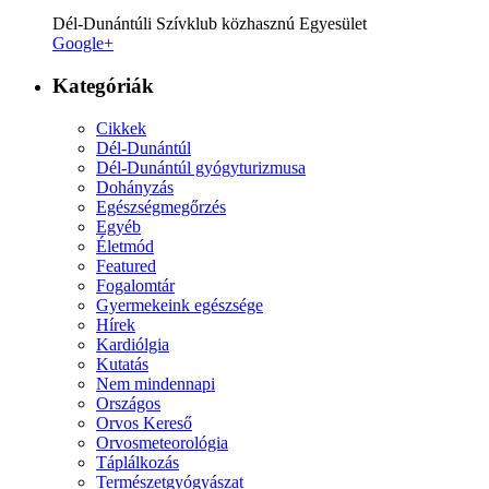
Dél-Dunántúli Szívklub közhasznú Egyesület
Google+
Kategóriák
Cikkek
Dél-Dunántúl
Dél-Dunántúl gyógyturizmusa
Dohányzás
Egészségmegőrzés
Egyéb
Életmód
Featured
Fogalomtár
Gyermekeink egészsége
Hírek
Kardiólgia
Kutatás
Nem mindennapi
Országos
Orvos Kereső
Orvosmeteorológia
Táplálkozás
Természetgyógyászat