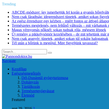
Trending
ABCDE‑módszer: így ismerhetjük fel korán a gyanús bőrelvált
Nem csak fáradtság: idegrendszeri tünetek, amiket sokan figye
Az egész érrendszer egy kézben – miért fontos az átfogó állapo
Természetes megjelenés, nem feltűnő változás – mit várhatunk m
Magas vérnyomás nőknél: sokan tudnak róla, mégsem lépnek
Új remény a pikkelysömör kezelésében – de mit tehetünk már 
Nem csak aranyér: tünetek, amiket sokan túl sokáig halogatnak
Tél után a bőrünk is megújul. Mire figyeljünk tavasszal?
Navigate
Kezdőlap
Egészségmegőrzés
Dél-Dunántúl gyógyturizmusa
Dohányzás
Táplálkozás
Természetgyógyászat
Életmód
Featured
aug 29, 2016
2