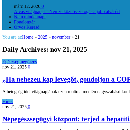
márc 12, 2026
0
Alvás világnapja – Nemzetközi összefogás a jobb alvásért
Nem mindennapi
Fogalomtár
Orvos Kereső
You are at:
Home
»
2025
»
november
»
21
Daily Archives:
nov 21, 2025
Egészségmegőrzés
nov 21, 2025
0
„Ha nehezen kap levegőt, gondoljon a CO
A betegség idei világnapjának ezen mottója mentén nagyszabású kon
Hírek
nov 21, 2025
0
Népegészségügyi központ: terjed a hepatiti