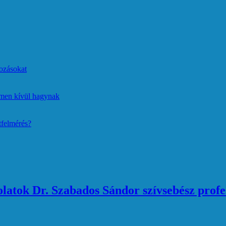
ozásokat
lmen kívül hagynak
tfelmérés?
atok Dr. Szabados Sándor szívsebész profe