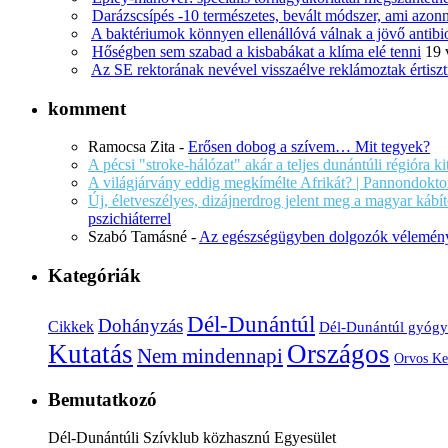
Darázscsípés -10 természetes, bevált módszer, ami azonn
A baktériumok könnyen ellenállóvá válnak a jövő antib
Hőségben sem szabad a kisbabákat a klíma elé tenni
19 
Az SE rektorának nevével visszaélve reklámoztak értiszt
komment
Ramocsa Zita
-
Erősen dobog a szívem… Mit tegyek?
A pécsi "stroke-hálózat" akár a teljes dunántúli régióra k
A világjárvány eddig megkímélte Afrikát? | Pannondokto
Új, életveszélyes, dizájnerdrog jelent meg a magyar káb
pszichiáterrel
Szabó Tamásné
-
Az egészségügyben dolgozók vélemény
Kategóriák
Dél-Dunántúl
Dohányzás
Cikkek
Dél-Dunántúl gyógy
Kutatás
Országos
Nem mindennapi
Orvos Ke
Bemutatkozó
Dél-Dunántúli Szívklub közhasznú Egyesület