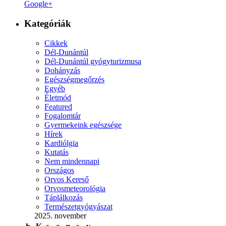
Google+
Kategóriák
Cikkek
Dél-Dunántúl
Dél-Dunántúl gyógyturizmusa
Dohányzás
Egészségmegőrzés
Egyéb
Életmód
Featured
Fogalomtár
Gyermekeink egészsége
Hírek
Kardiólgia
Kutatás
Nem mindennapi
Országos
Orvos Kereső
Orvosmeteorológia
Táplálkozás
Természetgyógyászat
2025. november