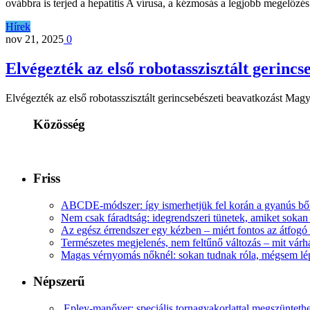
ovábbra is terjed a hepatitis A vírusa, a kézmosás a legjobb megelőzés
Hírek
nov 21, 2025
0
Elvégezték az első robotasszisztált gerin
Elvégezték az első robotasszisztált gerincsebészeti beavatkozást Mag
Közösség
Friss
ABCDE‑módszer: így ismerhetjük fel korán a gyanús bőr
Nem csak fáradtság: idegrendszeri tünetek, amiket soka
Az egész érrendszer egy kézben – miért fontos az átfogó 
Természetes megjelenés, nem feltűnő változás – mit várha
Magas vérnyomás nőknél: sokan tudnak róla, mégsem l
Népszerű
Epley-manőver: speciális tornagyakorlattal megszüntethe