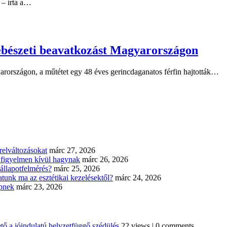
 – írta a…
csebészeti beavatkozást Magyarországon
yarországon, a műtétet egy 48 éves gerincdaganatos férfin hajtották…
elváltozásokat
márc 27, 2026
n figyelmen kívül hagynak
márc 26, 2026
állapotfelmérés?
márc 25, 2026
tunk ma az esztétikai kezelésektől?
márc 24, 2026
épnek
márc 23, 2026
tő a jóindulatú helyzetfüggő szédülés
22 views
|
0 comments