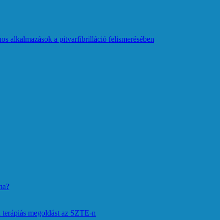
os alkalmazások a pitvarfibrilláció felismerésében
ma?
 terápiás megoldást az SZTE-n