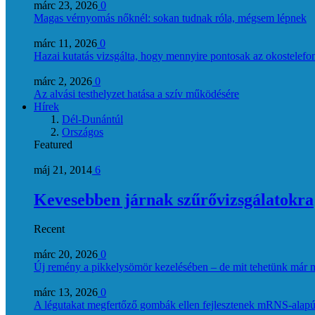
márc 23, 2026
0
Magas vérnyomás nőknél: sokan tudnak róla, mégsem lépnek
márc 11, 2026
0
Hazai kutatás vizsgálta, hogy mennyire pontosak az okostelefon
márc 2, 2026
0
Az alvási testhelyzet hatása a szív működésére
Hírek
Dél-Dunántúl
Országos
Featured
máj 21, 2014
6
Kevesebben járnak szűrővizsgálatokra
Recent
márc 20, 2026
0
Új remény a pikkelysömör kezelésében – de mit tehetünk már 
márc 13, 2026
0
A légutakat megfertőző gombák ellen fejlesztenek mRNS-alapú