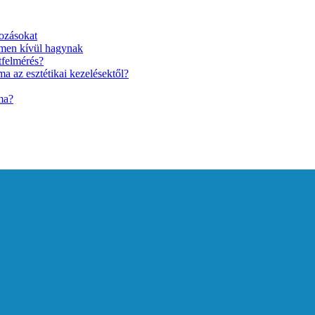
ozásokat
lmen kívül hagynak
tfelmérés?
a az esztétikai kezelésektől?
ma?