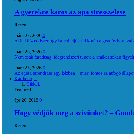
A gyerekre káros az apa stresszelése
Recent
márc 27, 2026
0
ABCDE‑módszer: így ismerhetjük fel korán a gyanús bőrelvált
márc 26, 2026
0
Nem csak fáradtság: idegrendszeri tünetek, amiket sokan figye
márc 25, 2026
0
Az egész érrendszer egy kézben – miért fontos az átfogó állapo
Kardiológia
Cikkek
Featured
ápr 26, 2018
0
Hogy védjük meg a szívünket? – Gondol
Recent