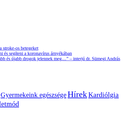
 a stroke-os betegeket
i és segíteni a koronavírus árnyékában
újabb és újabb drogok jelennek meg…” – interjú dr. Sümegi András
Hírek
Gyermekeink egészsége
Kardiólgia
letmód