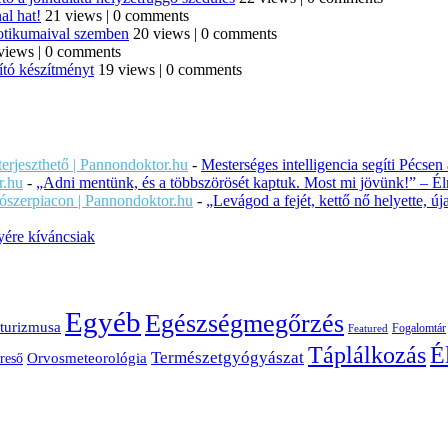
al hat!
21 views
|
0 comments
iotikumaival szemben
20 views
|
0 comments
views
|
0 comments
ító készítményt
19 views
|
0 comments
iterjeszthető | Pannondoktor.hu
-
Mesterséges intelligencia segíti Pécsen
r.hu
-
„Adni mentünk, és a többszörösét kaptuk. Most mi jövünk!” – Éln
ítószerpiacon | Pannondoktor.hu
-
„Levágod a fejét, kettő nő helyette, 
ére kíváncsiak
Egyéb
Egészségmegőrzés
turizmusa
Fogalomtár
Featured
É
Táplálkozás
Természetgyógyászat
Orvosmeteorológia
reső