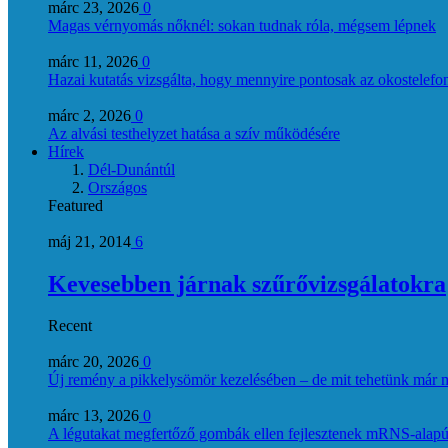
márc 23, 2026
0
Magas vérnyomás nőknél: sokan tudnak róla, mégsem lépnek
márc 11, 2026
0
Hazai kutatás vizsgálta, hogy mennyire pontosak az okostelefon
márc 2, 2026
0
Az alvási testhelyzet hatása a szív működésére
Hírek
Dél-Dunántúl
Országos
Featured
máj 21, 2014
6
Kevesebben járnak szűrővizsgálatokra
Recent
márc 20, 2026
0
Új remény a pikkelysömör kezelésében – de mit tehetünk már 
márc 13, 2026
0
A légutakat megfertőző gombák ellen fejlesztenek mRNS-alapú