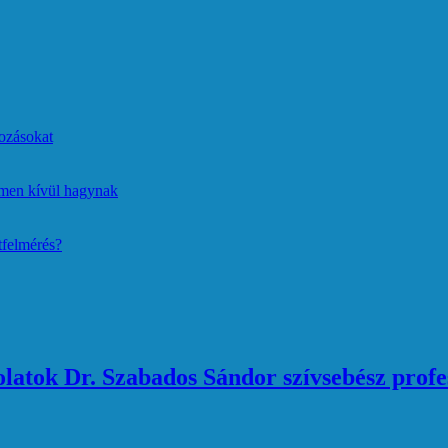
ozásokat
lmen kívül hagynak
tfelmérés?
atok Dr. Szabados Sándor szívsebész profe