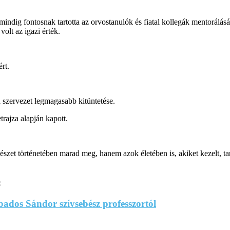
 mindig fontosnak tartotta az orvostanulók és fiatal kollegák mentorálásá
olt az igazi érték.
ért.
a szervezet legmagasabb kitüntetése.
rajza alapján kapott.
 történetében marad meg, hanem azok életében is, akiket kezelt, tanítot
:
ados Sándor szívsebész professzortól