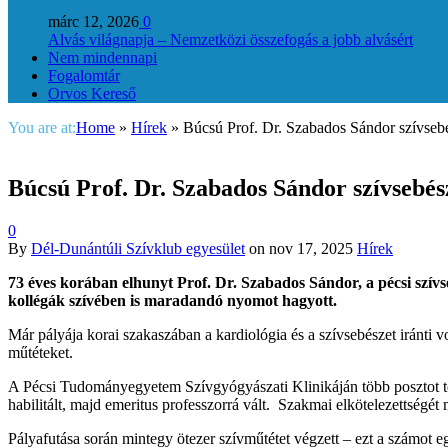
márc 12, 2026
0
Alvás világnapja – Nemzetközi összefogás a jobb alvásért
Nem mindennapi
Fogalomtár
Orvos Kereső
You are at:
Home
»
Hírek
»
Búcsú Prof. Dr. Szabados Sándor szívsebé
Búcsú Prof. Dr. Szabados Sándor szívsebés
0
By
Dél-Dunántúli Szívklub egyesület
on
nov 17, 2025
Hírek
73 éves korában elhunyt Prof. Dr. Szabados Sándor, a pécsi szív
kollégák szívében is maradandó nyomot hagyott.
Már pályája korai szakaszában a kardiológia és a szívsebészet iránti 
műtéteket.
A Pécsi Tudományegyetem Szívgyógyászati Klinikáján több posztot tölt
habilitált, majd emeritus professzorrá vált. Szakmai elkötelezettségé
Pályafutása során mintegy ötezer szívműtétet végzett – ezt a számot eg