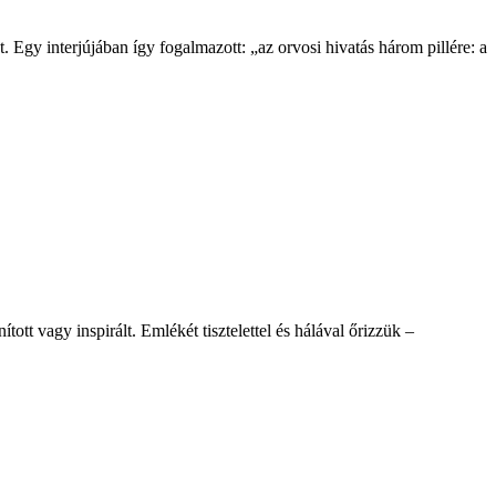
t. Egy interjújában így fogalmazott: „az orvosi hivatás három pillére: a
t vagy inspirált. Emlékét tisztelettel és hálával őrizzük –