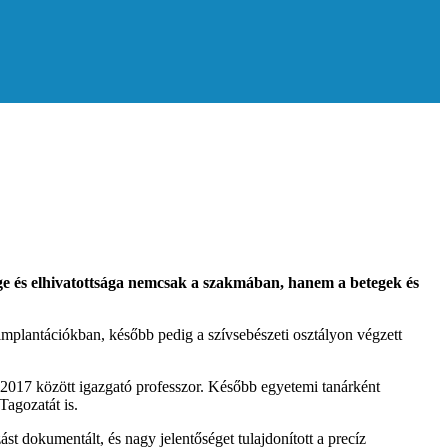
ége és elhivatottsága nemcsak a szakmában, hanem a betegek és
-implantációkban, később pedig a szívsebészeti osztályon végzett
 2017 között igazgató professzor. Később egyetemi tanárként
Tagozatát is.
st dokumentált, és nagy jelentőséget tulajdonított a precíz