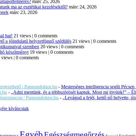
állapotfelmérés?
márc 25, 2026
tunk ma az esztétikai kezelésektől?
márc 24, 2026
épnek
márc 23, 2026
al hat!
21 views
|
0 comments
tő a jóindulatú helyzetfüggő szédülés
21 views
|
0 comments
iotikumaival szemben
20 views
|
0 comments
ító készítményt
19 views
|
0 comments
 views
|
0 comments
iterjeszthető | Pannondoktor.hu
-
Mesterséges intelligencia segíti Pécsen
r.hu
-
„Adni mentünk, és a többszörösét kaptuk. Most mi jövünk!” – Éln
ítószerpiacon | Pannondoktor.hu
-
„Levágod a fejét, kettő nő helyette, 
ére kíváncsiak
Egyéb
Egészségmegőrzés
turizmusa