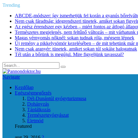
Trending
ABCDE‑módszer: így ismerhetjük fel korán a gyanús bőrelvált
Nem csak fáradtság: idegrendszeri tünetek, amiket sokan figye
Az egész érrendszer egy kézben – miért fontos az átfogó állapo
Természetes megjelenés, nem feltűnő változás – mit várhatunk m
Magas vérnyomás nőknél: sokan tudnak róla, mégsem lépnek
Új remény a pikkelysömör kezelésében – de mit tehetünk már 
Nem csak aranyér: tünetek, amiket sokan túl sokáig halogatnak
Tél után a bőrünk is megújul. Mire figyeljünk tavasszal?
Navigate
Kezdőlap
Egészségmegőrzés
Dél-Dunántúl gyógyturizmusa
Dohányzás
Táplálkozás
Természetgyógyászat
Életmód
Featured
aug 29, 2016
2