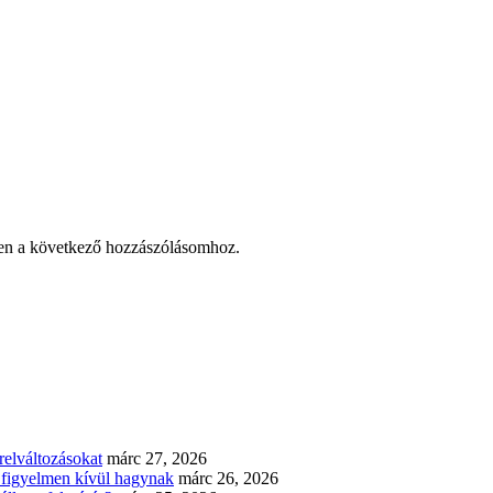
en a következő hozzászólásomhoz.
elváltozásokat
márc 27, 2026
n figyelmen kívül hagynak
márc 26, 2026