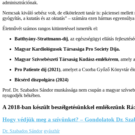
adminisztrációnak.
Nemcsak kiváló sebész volt, de elkötelezett tanár is: páciensei mellett
gyógyítás, a kutatás és az oktatás” – számára ezen hármas egyensúlya v
Életművét számos rangos kitüntetéssel ismerték el:
Batthyány-Strattmann-díj
, az egészségügyi ellátás fejlesztésé
Magyar Kardiológusok Társasága Pro Society Díja.
Magyar Szívsebészeti Társaság Kudász-emlékérem
, amely 
Pro Patiente díj (2021)
, amelyet a Csorba Győző Könyvtár élet
Bicsérd díszpolgára (2024)
Prof. Dr. Szabados Sándor munkássága nem csupán a magyar szívsebészet
nyugodjék békében.
A 2018-ban készült beszélgetésünkkel emlékezünk Rá
Hogy védjük meg a szívünket? – Gondolatok Dr. Szab
Dr. Szabados Sándor
gyászhír