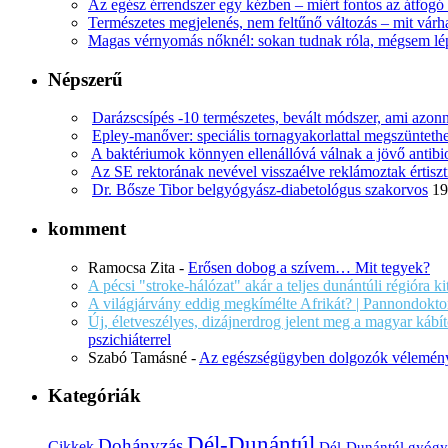
Az egész érrendszer egy kézben – miért fontos az átfogó 
Természetes megjelenés, nem feltűnő változás – mit várha
Magas vérnyomás nőknél: sokan tudnak róla, mégsem l
Népszerű
Darázscsípés -10 természetes, bevált módszer, ami azonn
Epley-manőver: speciális tornagyakorlattal megszüntethe
A baktériumok könnyen ellenállóvá válnak a jövő antib
Az SE rektorának nevével visszaélve reklámoztak értiszt
Dr. Bősze Tibor belgyógyász-diabetológus szakorvos
19
komment
Ramocsa Zita
-
Erősen dobog a szívem… Mit tegyek?
A pécsi "stroke-hálózat" akár a teljes dunántúli régióra k
A világjárvány eddig megkímélte Afrikát? | Pannondokto
Új, életveszélyes, dizájnerdrog jelent meg a magyar káb
pszichiáterrel
Szabó Tamásné
-
Az egészségügyben dolgozók vélemény
Kategóriák
Dél-Dunántúl
Dohányzás
Cikkek
Dél-Dunántúl gyógy