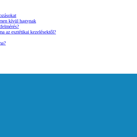
ozásokat
lmen kívül hagynak
tfelmérés?
a az esztétikai kezelésektől?
ma?