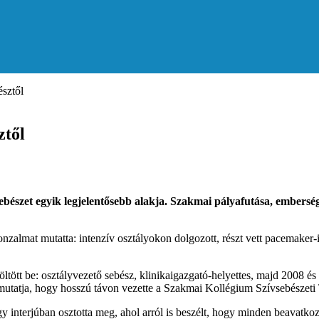
sztől
ztől
sebészet egyik legjelentősebb alakja. Szakmai pályafutása, embers
vonzalmat mutatta: intenzív osztályokon dolgozott, részt vett pacemaker
ött be: osztályvezető sebész, klinikaigazgató-helyettes, majd 2008 és
t mutatja, hogy hosszú távon vezette a Szakmai Kollégium Szívsebészeti 
y interjúban osztotta meg, ahol arról is beszélt, hogy minden beavatkozá