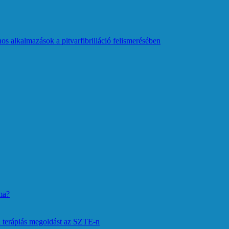
os alkalmazások a pitvarfibrilláció felismerésében
ma?
 terápiás megoldást az SZTE-n