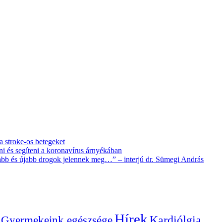
 a stroke-os betegeket
i és segíteni a koronavírus árnyékában
újabb és újabb drogok jelennek meg…” – interjú dr. Sümegi András
Hírek
Gyermekeink egészsége
Kardiólgia