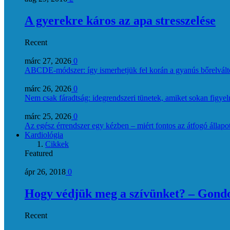
A gyerekre káros az apa stresszelése
Recent
márc 27, 2026
0
ABCDE‑módszer: így ismerhetjük fel korán a gyanús bőrelvált
márc 26, 2026
0
Nem csak fáradtság: idegrendszeri tünetek, amiket sokan figye
márc 25, 2026
0
Az egész érrendszer egy kézben – miért fontos az átfogó állapo
Kardiológia
Cikkek
Featured
ápr 26, 2018
0
Hogy védjük meg a szívünket? – Gondol
Recent