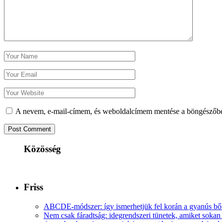
A nevem, e-mail-címem, és weboldalcímem mentése a böngészőb
Közösség
Friss
ABCDE‑módszer: így ismerhetjük fel korán a gyanús bőr
Nem csak fáradtság: idegrendszeri tünetek, amiket soka