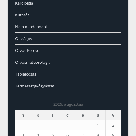
Kardiólgia
Kutatás
Nem mindennapi
Országos
Orvos Kereső
Orvosmeteorológia
Táplálkozás
Természetgyógyászat
2026. augusztus
h
K
s
c
p
s
v
1
2
3
4
5
6
7
8
9