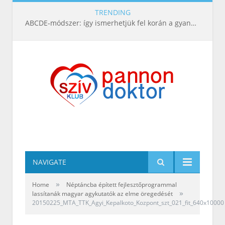
TRENDING
ABCDE‑módszer: így ismerhetjük fel korán a gyanús bőrelváltozásokat
NAVIGATE
»
Home
Néptáncba épített fejlesztőprogrammal
»
lassítanák magyar agykutatók az elme öregedését
20150225_MTA_TTK_Agyi_Kepalkoto_Kozpont_szt_021_fit_640x10000
A HUN-REN TTK Agyi Képalkotó Központja
Fotó: Szigeti Tamás / MTA