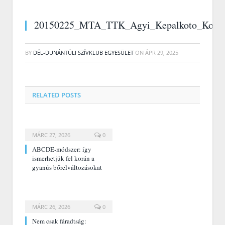
20150225_MTA_TTK_Agyi_Kepalkoto_Kozpon
BY
DÉL-DUNÁNTÚLI SZÍVKLUB EGYESÜLET
ON
ÁPR 29, 2025
RELATED
POSTS
MÁRC 27, 2026
0
ABCDE‑módszer: így
ismerhetjük fel korán a
gyanús bőrelváltozásokat
MÁRC 26, 2026
0
Nem csak fáradtság: