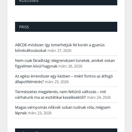
KÖZÖSSÉG
FRISS
ABCDE‑módszer: így ismerhetjük fel korán a gyanús
bőrelváltozásokat
márc 27, 2026
Nem csak fáradtság: idegrendszeri tünetek, amiket sokan
figyelmen kívül hagynak
márc 26, 2026
Az egész érrendszer egy kézben – miért fontos az átfogó
állapotfelmérés?
márc 25, 2026
Természetes megjelenés, nem feltűnő változás – mit
várhatunk ma az esztétikai kezelésektől?
márc 24, 2026
Magas vérnyomás nőknél: sokan tudnak róla, mégsem
lépnek
márc 23, 2026