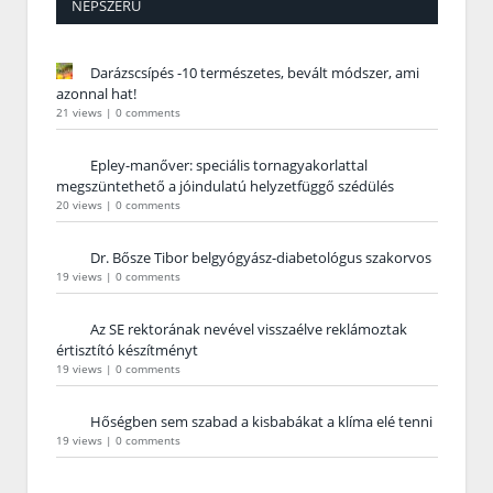
NÉPSZERŰ
Darázscsípés -10 természetes, bevált módszer, ami
azonnal hat!
21 views
|
0 comments
Epley-manőver: speciális tornagyakorlattal
megszüntethető a jóindulatú helyzetfüggő szédülés
20 views
|
0 comments
Dr. Bősze Tibor belgyógyász-diabetológus szakorvos
19 views
|
0 comments
Az SE rektorának nevével visszaélve reklámoztak
értisztító készítményt
19 views
|
0 comments
Hőségben sem szabad a kisbabákat a klíma elé tenni
19 views
|
0 comments