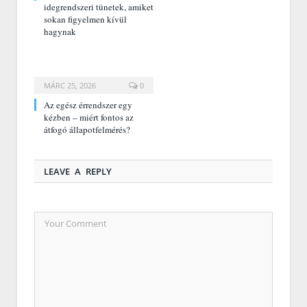
idegrendszeri tünetek, amiket
sokan figyelmen kívül
hagynak
MÁRC 25, 2026
0
Az egész érrendszer egy
kézben – miért fontos az
átfogó állapotfelmérés?
LEAVE A REPLY