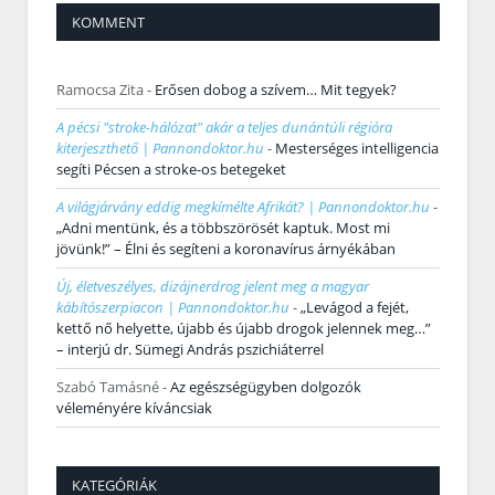
KOMMENT
Ramocsa Zita
-
Erősen dobog a szívem… Mit tegyek?
A pécsi "stroke-hálózat" akár a teljes dunántúli régióra
kiterjeszthető | Pannondoktor.hu
-
Mesterséges intelligencia
segíti Pécsen a stroke-os betegeket
A világjárvány eddig megkímélte Afrikát? | Pannondoktor.hu
-
„Adni mentünk, és a többszörösét kaptuk. Most mi
jövünk!” – Élni és segíteni a koronavírus árnyékában
Új, életveszélyes, dizájnerdrog jelent meg a magyar
kábítószerpiacon | Pannondoktor.hu
-
„Levágod a fejét,
kettő nő helyette, újabb és újabb drogok jelennek meg…”
– interjú dr. Sümegi András pszichiáterrel
Szabó Tamásné
-
Az egészségügyben dolgozók
véleményére kíváncsiak
KATEGÓRIÁK