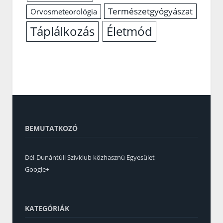
Természetgyógyászat
Orvosmeteorológia
Életmód
Táplálkozás
BEMUTATKOZÓ
Dél-Dunántúli Szívklub közhasznú Egyesület
Google+
KATEGÓRIÁK