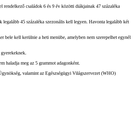
mel rendelkező családok 6 és 9 év közötti diákjainak 47 százaléka
 legalább 45 százaléka szezonális kell legyen. Havonta legalább két
r bele kell kerülnie a heti menübe, amelyben nem szerepelhet egynél
 a gyerekeknek.
 nem haladja meg az 5 grammot adagonként.
ási Ügynökség, valamint az Egészségügyi Világszervezet (WHO)