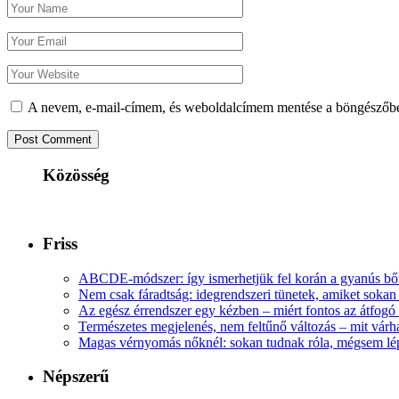
A nevem, e-mail-címem, és weboldalcímem mentése a böngészőb
Közösség
Friss
ABCDE‑módszer: így ismerhetjük fel korán a gyanús bőr
Nem csak fáradtság: idegrendszeri tünetek, amiket soka
Az egész érrendszer egy kézben – miért fontos az átfogó 
Természetes megjelenés, nem feltűnő változás – mit várha
Magas vérnyomás nőknél: sokan tudnak róla, mégsem l
Népszerű