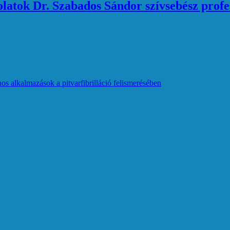
atok Dr. Szabados Sándor szívsebész profe
os alkalmazások a pitvarfibrilláció felismerésében