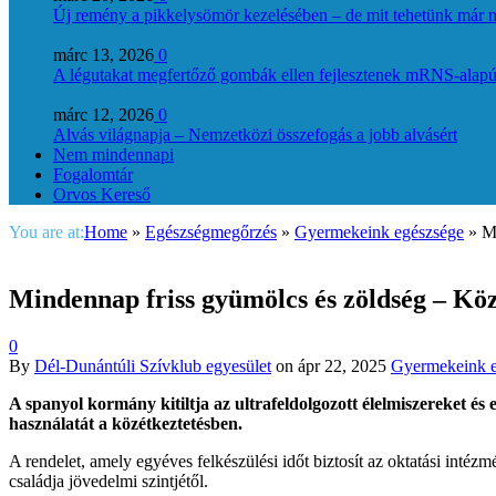
Új remény a pikkelysömör kezelésében – de mit tehetünk már 
márc 13, 2026
0
A légutakat megfertőző gombák ellen fejlesztenek mRNS-alapú
márc 12, 2026
0
Alvás világnapja – Nemzetközi összefogás a jobb alvásért
Nem mindennapi
Fogalomtár
Orvos Kereső
You are at:
Home
»
Egészségmegőrzés
»
Gyermekeink egészsége
»
M
Mindennap friss gyümölcs és zöldség – Köz
0
By
Dél-Dunántúli Szívklub egyesület
on
ápr 22, 2025
Gyermekeink e
A spanyol kormány kitiltja az ultrafeldolgozott élelmiszereket és 
használatát a közétkeztetésben.
A rendelet, amely egyéves felkészülési időt biztosít az oktatási inté
családja jövedelmi szintjétől.