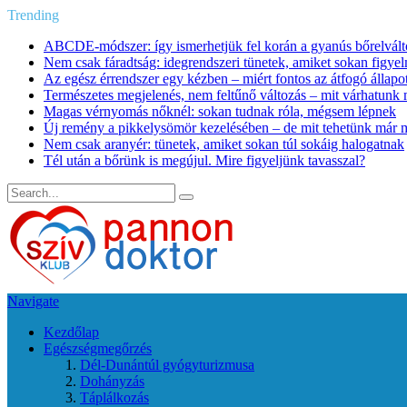
Trending
ABCDE‑módszer: így ismerhetjük fel korán a gyanús bőrelvált
Nem csak fáradtság: idegrendszeri tünetek, amiket sokan figye
Az egész érrendszer egy kézben – miért fontos az átfogó állapo
Természetes megjelenés, nem feltűnő változás – mit várhatunk m
Magas vérnyomás nőknél: sokan tudnak róla, mégsem lépnek
Új remény a pikkelysömör kezelésében – de mit tehetünk már 
Nem csak aranyér: tünetek, amiket sokan túl sokáig halogatnak
Tél után a bőrünk is megújul. Mire figyeljünk tavasszal?
Navigate
Kezdőlap
Egészségmegőrzés
Dél-Dunántúl gyógyturizmusa
Dohányzás
Táplálkozás