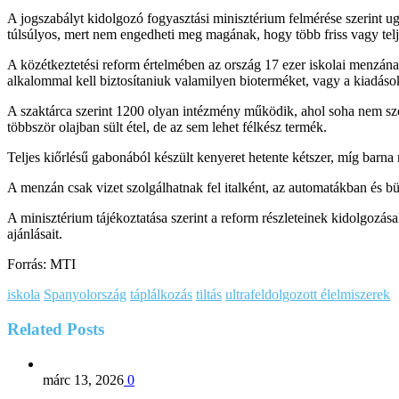
A jogszabályt kidolgozó fogyasztási minisztérium felmérése szerint ugy
túlsúlyos, mert nem engedheti meg magának, hogy több friss vagy telje
A közétkeztetési reform értelmében az ország 17 ezer iskolai menzána
alkalommal kell biztosítaniuk valamilyen bioterméket, vagy a kiadások 
A szaktárca szerint 1200 olyan intézmény működik, ahol soha nem szo
többször olajban sült étel, de az sem lehet félkész termék.
Teljes kiőrlésű gabonából készült kenyeret hetente kétszer, míg barna r
A menzán csak vizet szolgálhatnak fel italként, az automatákban és 
A minisztérium tájékoztatása szerint a reform részleteinek kidolgoz
ajánlásait.
Forrás: MTI
iskola
Spanyolország
táplálkozás
tiltás
ultrafeldolgozott élelmiszerek
Related
Posts
márc 13, 2026
0