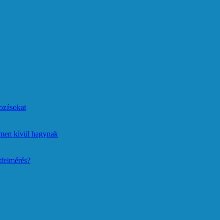
ozásokat
lmen kívül hagynak
tfelmérés?