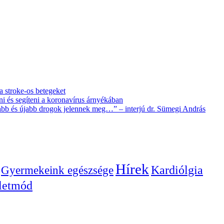
 a stroke-os betegeket
i és segíteni a koronavírus árnyékában
újabb és újabb drogok jelennek meg…” – interjú dr. Sümegi András
Hírek
Gyermekeink egészsége
Kardiólgia
letmód