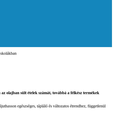
iskolákban
a az olajban sült ételek számát, továbbá a félkész termékek
juthasson egészséges, tápláló és változatos étrendhez, függetlenül