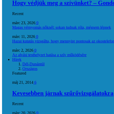
Hogy védjük meg a szívünket? – Gondol
Recent
márc 23, 2026
0
Magas vérnyomás nőknél: sokan tudnak róla, mégsem lépnek
márc 11, 2026
0
Hazai kutatás vizsgálta, hogy mennyire pontosak az okostelefon
márc 2, 2026
0
Az alvási testhelyzet hatása a szív működésére
Hírek
Dél-Dunántúl
Országos
Featured
máj 21, 2014
6
Kevesebben járnak szűrővizsgálatokra
Recent
márc 20, 2026
0