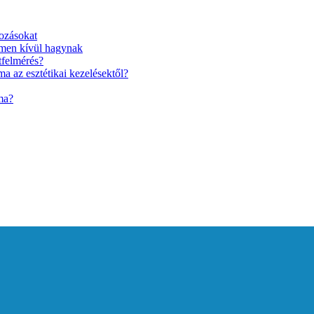
ozásokat
lmen kívül hagynak
tfelmérés?
a az esztétikai kezelésektől?
ma?