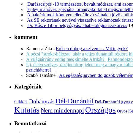
Darázscsípés -10 természetes, bevált módszer, ami azonn
Epley-manőver: speciális tornagyakorlattal megszüntethe
A baktériumok könnyen ellenállóvá válnak a jövő antib
Az SE rektorának nevével visszaélve reklámoztak értiszt
Dr. Bősze Tibor belgyógyász-diabetológus szakorvos
19
komment
Ramocsa Zita
-
Erősen dobog a szívem… Mit tegyek?
A pécsi "stroke-hálózat" akár a teljes dunántúli régióra k
A világjárvány eddig megkímélte Afrikát? | Pannondokto
Új, életveszélyes, dizájnerdrog jelent meg a magyar káb
pszichiáterrel
Szabó Tamásné
-
Az egészségügyben dolgozók vélemény
Kategóriák
Dél-Dunántúl
Dohányzás
Cikkek
Dél-Dunántúl gyógy
Kutatás
Országos
Nem mindennapi
Orvos Ke
Bemutatkozó