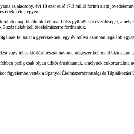
anis az alacsony, évi 18 ezer euró (7,3 millió forint) alatti jövedelem
s értékű ételt egyen.
k mindennap kínálniuk kell majd friss gyümölcsöt és zöldséget, amelyek
5 százalékát kell bioélelmiszerre fordítaniuk.
lgálnak fel halat a gyerekeknek, egy év múlva azonban legalább egysze
izst vagy teljes kiőrlésű tésztát havonta négyszer kell majd biztosítani
büfékben pedig csak olyan üdítőt árusíthatnak, amelynek cukortartalma
ásakor figyelembe vették a Spanyol Élelmiszerbiztonsági és Táplálkoz