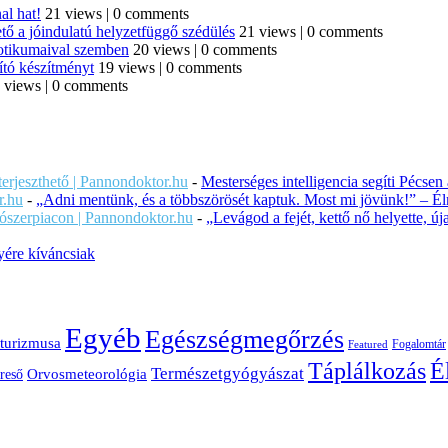
al hat!
21 views
|
0 comments
tő a jóindulatú helyzetfüggő szédülés
21 views
|
0 comments
iotikumaival szemben
20 views
|
0 comments
ító készítményt
19 views
|
0 comments
 views
|
0 comments
iterjeszthető | Pannondoktor.hu
-
Mesterséges intelligencia segíti Pécsen
r.hu
-
„Adni mentünk, és a többszörösét kaptuk. Most mi jövünk!” – Éln
ítószerpiacon | Pannondoktor.hu
-
„Levágod a fejét, kettő nő helyette, 
ére kíváncsiak
Egyéb
Egészségmegőrzés
turizmusa
Fogalomtár
Featured
É
Táplálkozás
Természetgyógyászat
Orvosmeteorológia
reső