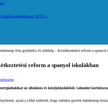
ma?
 terápiás megoldást az SZTE-n
indennap friss gyümölcs és zöldség – Közétkeztetési reform a spanyol 
étkeztetési reform a spanyol iskolákban
gészsége
energiaitalokat az általános és középiskolákból, valamint korlátozz
zményeknek, azzal a céllal született, hogy minden gyerek mindennap hozzá