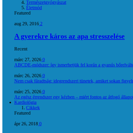
Természetgyógyászat
Életmód
Featured
aug 29, 2016
2
A gyerekre káros az apa stresszelése
Recent
márc 27, 2026
0
ABCDE‑módszer: így ismerhetjük fel korán a gyanús bőrelvált
márc 26, 2026
0
Nem csak fáradtság: idegrendszeri tünetek, amiket sokan figye
márc 25, 2026
0
Az egész érrendszer egy kézben – miért fontos az átfogó állapo
Kardiológia
Cikkek
Featured
ápr 26, 2018
0