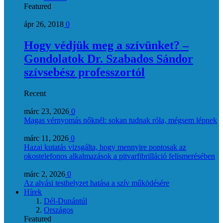
Featured
ápr 26, 2018
0
Hogy védjük meg a szívünket? –
Gondolatok Dr. Szabados Sándor
szívsebész professzortól
Recent
márc 23, 2026
0
Magas vérnyomás nőknél: sokan tudnak róla, mégsem lépnek
márc 11, 2026
0
Hazai kutatás vizsgálta, hogy mennyire pontosak az
okostelefonos alkalmazások a pitvarfibrilláció felismerésében
márc 2, 2026
0
Az alvási testhelyzet hatása a szív működésére
Hírek
Dél-Dunántúl
Országos
Featured