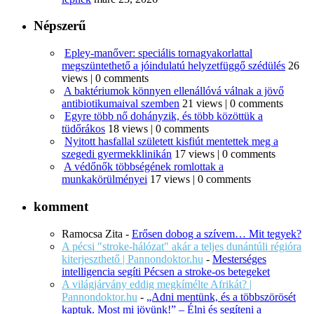
Népszerű
Epley-manőver: speciális tornagyakorlattal
megszüntethető a jóindulatú helyzetfüggő szédülés
26
views
|
0 comments
A baktériumok könnyen ellenállóvá válnak a jövő
antibiotikumaival szemben
21 views
|
0 comments
Egyre több nő dohányzik, és több közöttük a
tüdőrákos
18 views
|
0 comments
Nyitott hasfallal született kisfiút mentettek meg a
szegedi gyermekklinikán
17 views
|
0 comments
A védőnők többségének romlottak a
munkakörülményei
17 views
|
0 comments
komment
Ramocsa Zita
-
Erősen dobog a szívem… Mit tegyek?
A pécsi "stroke-hálózat" akár a teljes dunántúli régióra
kiterjeszthető | Pannondoktor.hu
-
Mesterséges
intelligencia segíti Pécsen a stroke-os betegeket
A világjárvány eddig megkímélte Afrikát? |
Pannondoktor.hu
-
„Adni mentünk, és a többszörösét
kaptuk. Most mi jövünk!” – Élni és segíteni a