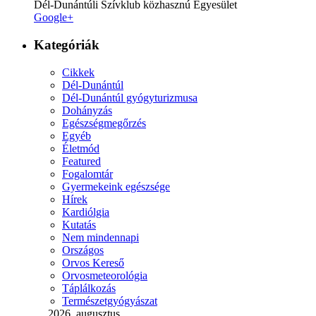
Dél-Dunántúli Szívklub közhasznú Egyesület
Google+
Kategóriák
Cikkek
Dél-Dunántúl
Dél-Dunántúl gyógyturizmusa
Dohányzás
Egészségmegőrzés
Egyéb
Életmód
Featured
Fogalomtár
Gyermekeink egészsége
Hírek
Kardiólgia
Kutatás
Nem mindennapi
Országos
Orvos Kereső
Orvosmeteorológia
Táplálkozás
Természetgyógyászat
2026. augusztus