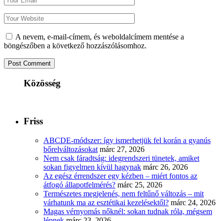
A nevem, e-mail-címem, és weboldalcímem mentése a
böngészőben a következő hozzászólásomhoz.
Közösség
Friss
ABCDE‑módszer: így ismerhetjük fel korán a gyanús
bőrelváltozásokat
márc 27, 2026
Nem csak fáradtság: idegrendszeri tünetek, amiket
sokan figyelmen kívül hagynak
márc 26, 2026
Az egész érrendszer egy kézben – miért fontos az
átfogó állapotfelmérés?
márc 25, 2026
Természetes megjelenés, nem feltűnő változás – mit
várhatunk ma az esztétikai kezelésektől?
márc 24, 2026
Magas vérnyomás nőknél: sokan tudnak róla, mégsem
lépnek
márc 23, 2026