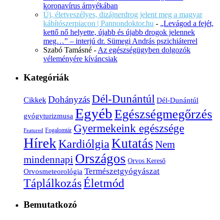
koronavírus árnyékában
Új, életveszélyes, dizájnerdrog jelent meg a magyar
kábítószerpiacon | Pannondoktor.hu
-
„Levágod a fejét,
kettő nő helyette, újabb és újabb drogok jelennek
meg…” – interjú dr. Sümegi András pszichiáterrel
Szabó Tamásné
-
Az egészségügyben dolgozók
véleményére kíváncsiak
Kategóriák
Dél-Dunántúl
Dohányzás
Cikkek
Dél-Dunántúl
Egyéb
Egészségmegőrzés
gyógyturizmusa
Gyermekeink egészsége
Fogalomtár
Featured
Hírek
Kutatás
Kardiólgia
Nem
Országos
mindennapi
Orvos Kereső
Természetgyógyászat
Orvosmeteorológia
Életmód
Táplálkozás
Bemutatkozó