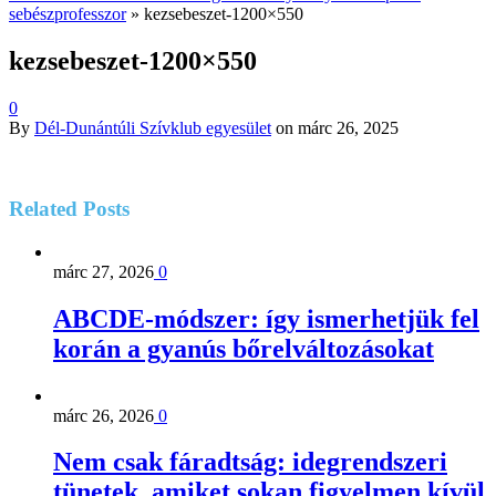
sebészprofesszor
»
kezsebeszet-1200×550
kezsebeszet-1200×550
0
By
Dél-Dunántúli Szívklub egyesület
on
márc 26, 2025
Related
Posts
márc 27, 2026
0
ABCDE‑módszer: így ismerhetjük fel
korán a gyanús bőrelváltozásokat
márc 26, 2026
0
Nem csak fáradtság: idegrendszeri
tünetek, amiket sokan figyelmen kívül