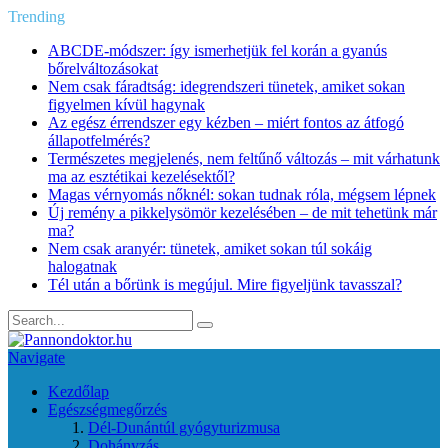
Trending
ABCDE‑módszer: így ismerhetjük fel korán a gyanús
bőrelváltozásokat
Nem csak fáradtság: idegrendszeri tünetek, amiket sokan
figyelmen kívül hagynak
Az egész érrendszer egy kézben – miért fontos az átfogó
állapotfelmérés?
Természetes megjelenés, nem feltűnő változás – mit várhatunk
ma az esztétikai kezelésektől?
Magas vérnyomás nőknél: sokan tudnak róla, mégsem lépnek
Új remény a pikkelysömör kezelésében – de mit tehetünk már
ma?
Nem csak aranyér: tünetek, amiket sokan túl sokáig
halogatnak
Tél után a bőrünk is megújul. Mire figyeljünk tavasszal?
Navigate
Kezdőlap
Egészségmegőrzés
Dél-Dunántúl gyógyturizmusa
Dohányzás