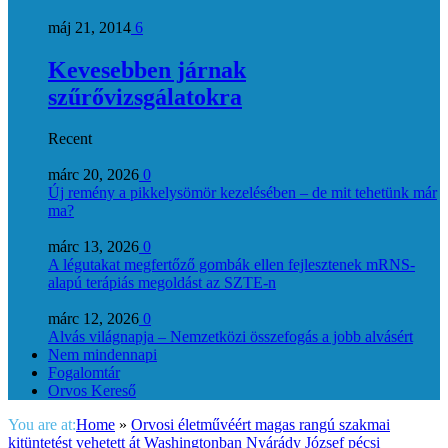
máj 21, 2014
6
Kevesebben járnak
szűrővizsgálatokra
Recent
márc 20, 2026
0
Új remény a pikkelysömör kezelésében – de mit tehetünk már
ma?
márc 13, 2026
0
A légutakat megfertőző gombák ellen fejlesztenek mRNS-
alapú terápiás megoldást az SZTE-n
márc 12, 2026
0
Alvás világnapja – Nemzetközi összefogás a jobb alvásért
Nem mindennapi
Fogalomtár
Orvos Kereső
You are at:
Home
»
Orvosi életművéért magas rangú szakmai
kitüntetést vehetett át Washingtonban Nyárády József pécsi