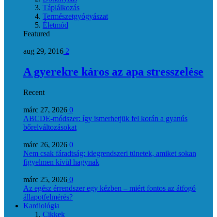
Táplálkozás
Természetgyógyászat
Életmód
Featured
aug 29, 2016
2
A gyerekre káros az apa stresszelése
Recent
márc 27, 2026
0
ABCDE‑módszer: így ismerhetjük fel korán a gyanús
bőrelváltozásokat
márc 26, 2026
0
Nem csak fáradtság: idegrendszeri tünetek, amiket sokan
figyelmen kívül hagynak
márc 25, 2026
0
Az egész érrendszer egy kézben – miért fontos az átfogó
állapotfelmérés?
Kardiológia
Cikkek