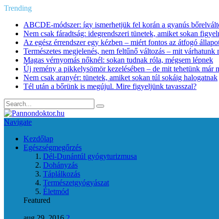
Trending
ABCDE‑módszer: így ismerhetjük fel korán a gyanús bőrelvált
Nem csak fáradtság: idegrendszeri tünetek, amiket sokan figye
Az egész érrendszer egy kézben – miért fontos az átfogó állapo
Természetes megjelenés, nem feltűnő változás – mit várhatunk m
Magas vérnyomás nőknél: sokan tudnak róla, mégsem lépnek
Új remény a pikkelysömör kezelésében – de mit tehetünk már 
Nem csak aranyér: tünetek, amiket sokan túl sokáig halogatnak
Tél után a bőrünk is megújul. Mire figyeljünk tavasszal?
Navigate
Kezdőlap
Egészségmegőrzés
Dél-Dunántúl gyógyturizmusa
Dohányzás
Táplálkozás
Természetgyógyászat
Életmód
Featured
aug 29, 2016
2