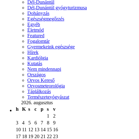
Dél-Dunántúl
Dél-Dunántúl gyógyturizmusa
Dohányzás
Egészségmegőrzés
Egyéb
Életmód
Featured
Fogalomtár
Gyermekeink egészsége
Hírek
Kardiólgia
Kutatás
Nem mindennapi
Országos
Orvos Kereső
Orvosmeteorológia
Táplálkozás
Természetgyógyászat
2026. augusztus
h
K
s
c
p
s
v
1
2
3
4
5
6
7
8
9
10
11
12
13
14
15
16
17
18
19
20
21
22
23