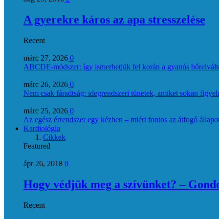
A gyerekre káros az apa stresszelése
Recent
márc 27, 2026
0
ABCDE‑módszer: így ismerhetjük fel korán a gyanús bőrelvált
márc 26, 2026
0
Nem csak fáradtság: idegrendszeri tünetek, amiket sokan figye
márc 25, 2026
0
Az egész érrendszer egy kézben – miért fontos az átfogó állapo
Kardiológia
Cikkek
Featured
ápr 26, 2018
0
Hogy védjük meg a szívünket? – Gondol
Recent