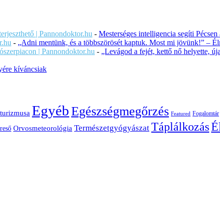
iterjeszthető | Pannondoktor.hu
-
Mesterséges intelligencia segíti Pécsen
r.hu
-
„Adni mentünk, és a többszörösét kaptuk. Most mi jövünk!” – Éln
ítószerpiacon | Pannondoktor.hu
-
„Levágod a fejét, kettő nő helyette, 
ére kíváncsiak
Egyéb
Egészségmegőrzés
turizmusa
Fogalomtár
Featured
É
Táplálkozás
Természetgyógyászat
Orvosmeteorológia
reső