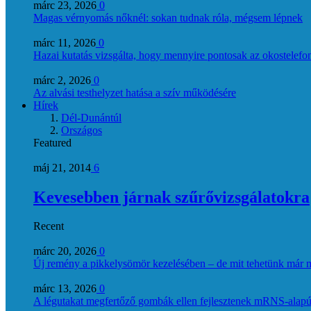
márc 23, 2026
0
Magas vérnyomás nőknél: sokan tudnak róla, mégsem lépnek
márc 11, 2026
0
Hazai kutatás vizsgálta, hogy mennyire pontosak az okostelefon
márc 2, 2026
0
Az alvási testhelyzet hatása a szív működésére
Hírek
Dél-Dunántúl
Országos
Featured
máj 21, 2014
6
Kevesebben járnak szűrővizsgálatokra
Recent
márc 20, 2026
0
Új remény a pikkelysömör kezelésében – de mit tehetünk már 
márc 13, 2026
0
A légutakat megfertőző gombák ellen fejlesztenek mRNS-alapú