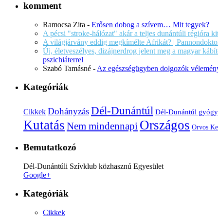
komment
Ramocsa Zita
-
Erősen dobog a szívem… Mit tegyek?
A pécsi "stroke-hálózat" akár a teljes dunántúli régióra k
A világjárvány eddig megkímélte Afrikát? | Pannondokto
Új, életveszélyes, dizájnerdrog jelent meg a magyar káb
pszichiáterrel
Szabó Tamásné
-
Az egészségügyben dolgozók vélemény
Kategóriák
Dél-Dunántúl
Dohányzás
Cikkek
Dél-Dunántúl gyógy
Kutatás
Országos
Nem mindennapi
Orvos Ke
Bemutatkozó
Dél-Dunántúli Szívklub közhasznú Egyesület
Google+
Kategóriák
Cikkek