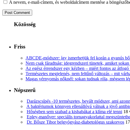
A nevem, e-mail-címem, és weboldalcímem mentése a böngészőb
Közösség
Friss
ABCDE‑módszer: így ismerhetjük fel korán a gyanús bőr
Nem csak fáradtság: idegrendszeri tünetek, amiket soka
Az egész érrendszer egy kézben – miért fontos az átfogó 
Természetes megjelenés, nem feltűnő változás – mit várha
Magas vérnyomás nőknél: sokan tudnak róla, mégsem l
Népszerű
Darázscsípés -10 természetes, bevált módszer, ami azonn
A baktériumok könnyen ellenállóvá válnak a jövő antib
Hőségben sem szabad a kisbabákat a klíma elé tenni
18 
Epley-manőver: speciális tornagyakorlattal megszüntethe
Dr. Bősze Tibor belgyógyász-diabetológus szakorvos
17