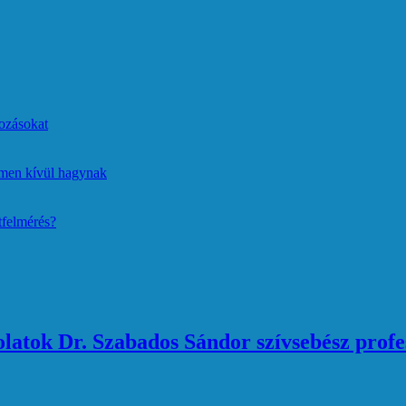
ozásokat
lmen kívül hagynak
tfelmérés?
atok Dr. Szabados Sándor szívsebész profe