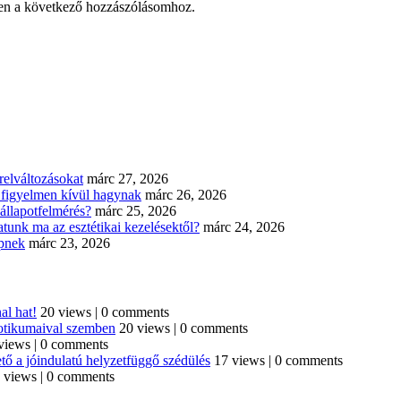
en a következő hozzászólásomhoz.
elváltozásokat
márc 27, 2026
n figyelmen kívül hagynak
márc 26, 2026
állapotfelmérés?
márc 25, 2026
tunk ma az esztétikai kezelésektől?
márc 24, 2026
épnek
márc 23, 2026
al hat!
20 views
|
0 comments
iotikumaival szemben
20 views
|
0 comments
views
|
0 comments
tő a jóindulatú helyzetfüggő szédülés
17 views
|
0 comments
 views
|
0 comments