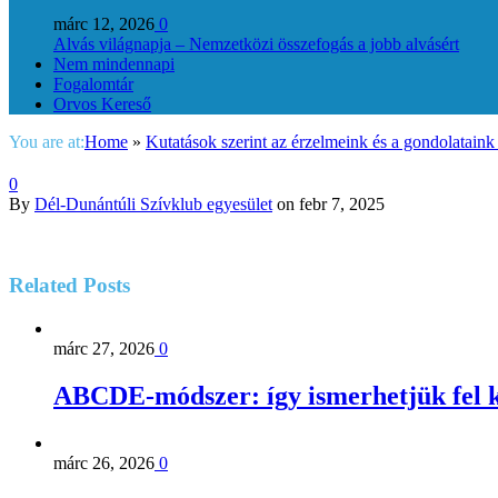
márc 12, 2026
0
Alvás világnapja – Nemzetközi összefogás a jobb alvásért
Nem mindennapi
Fogalomtár
Orvos Kereső
You are at:
Home
»
Kutatások szerint az érzelmeink és a gondolataink 
0
By
Dél-Dunántúli Szívklub egyesület
on
febr 7, 2025
Related
Posts
márc 27, 2026
0
ABCDE‑módszer: így ismerhetjük fel k
márc 26, 2026
0