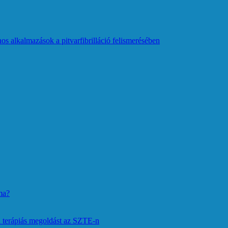
os alkalmazások a pitvarfibrilláció felismerésében
ma?
 terápiás megoldást az SZTE-n