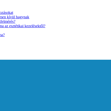
ozásokat
lmen kívül hagynak
tfelmérés?
a az esztétikai kezelésektől?
ma?