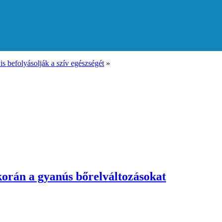
is befolyásolják a szív egészségét
»
orán a gyanús bőrelváltozásokat