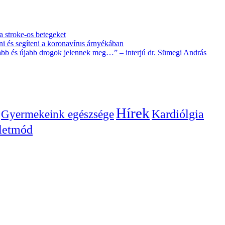
 a stroke-os betegeket
i és segíteni a koronavírus árnyékában
újabb és újabb drogok jelennek meg…” – interjú dr. Sümegi András
Hírek
Gyermekeink egészsége
Kardiólgia
letmód