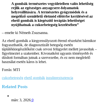
A gombák természetes vegyületeiben valós lehetőség
rejlik az egészséges anyagcsere-folyamatok
helyreállítására
.
A természetes gyógymódok és a
megelőző szemléletű életmód előtérbe kerülésével az
ehető gombák is kiegészítő terápiás lehetőséget
nyújthatnak a cukorbetegség kezelésében”
– emelte ki Németh Zsuzsanna.
Az ehető gombák a kiegyensúlyozott étrend részeként bármikor
fogyaszthatók, de diagnosztizált betegség esetén
táplálékkiegészítőként csak orvosi felügyelet mellett javasoltak –
figyelmeztet a szakember. Kivonatként ugyanis töményebb és
dúsított formában jutnak a szervezetbe, és ez nem megfelelő
használat esetén káros is lehet.
Forrás: MTI
cukorbetegség
ehető gombák
inzulinrezisztencia
Related
Posts
márc 3, 2026
0