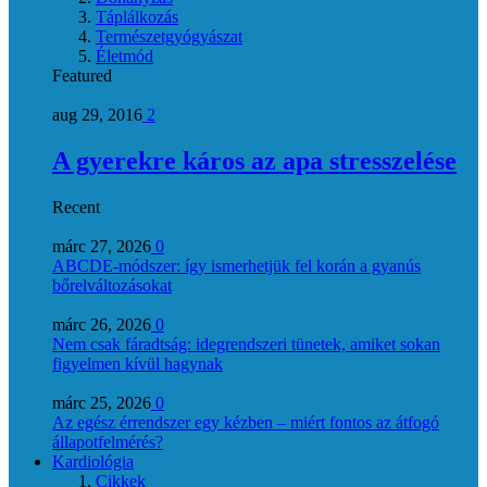
Táplálkozás
Természetgyógyászat
Életmód
Featured
aug 29, 2016
2
A gyerekre káros az apa stresszelése
Recent
márc 27, 2026
0
ABCDE‑módszer: így ismerhetjük fel korán a gyanús
bőrelváltozásokat
márc 26, 2026
0
Nem csak fáradtság: idegrendszeri tünetek, amiket sokan
figyelmen kívül hagynak
márc 25, 2026
0
Az egész érrendszer egy kézben – miért fontos az átfogó
állapotfelmérés?
Kardiológia
Cikkek