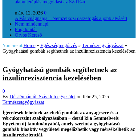
alapú terápiás megoldást az SZTE-n
márc 12, 2026
0
Alvás világnapja – Nemzetközi összefogás a jobb alvásért
Nem mindennapi
Fogalomtár
Orvos Kereső
You are at:
Home
»
Egészségmegőrzés
»
Természetgyógyászat
»
Gyógyhatású gombák segíthetnek az inzulinrezisztencia kezelésében
Gyógyhatású gombák segíthetnek az
inzulinrezisztencia kezelésében
0
By
Dél-Dunántúli Szívklub egyesület
on
febr 25, 2025
Természetgyógyászat
Ígéretesek lehetnek az ehető gombák az anyagcsere és a
vércukorszint szabályozásában – derül ki a Semmelweis
Egyetem új tanulmányából, amely szerint a gyógyhatású
gombák bioaktív vegyületei megelőzhetik vagy mérsékelhetik az
inzulinrezisztenciát.