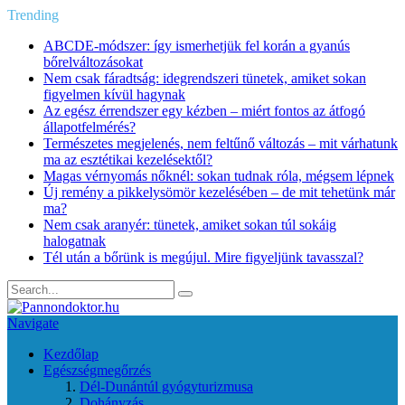
Trending
ABCDE‑módszer: így ismerhetjük fel korán a gyanús
bőrelváltozásokat
Nem csak fáradtság: idegrendszeri tünetek, amiket sokan
figyelmen kívül hagynak
Az egész érrendszer egy kézben – miért fontos az átfogó
állapotfelmérés?
Természetes megjelenés, nem feltűnő változás – mit várhatunk
ma az esztétikai kezelésektől?
Magas vérnyomás nőknél: sokan tudnak róla, mégsem lépnek
Új remény a pikkelysömör kezelésében – de mit tehetünk már
ma?
Nem csak aranyér: tünetek, amiket sokan túl sokáig
halogatnak
Tél után a bőrünk is megújul. Mire figyeljünk tavasszal?
Navigate
Kezdőlap
Egészségmegőrzés
Dél-Dunántúl gyógyturizmusa
Dohányzás