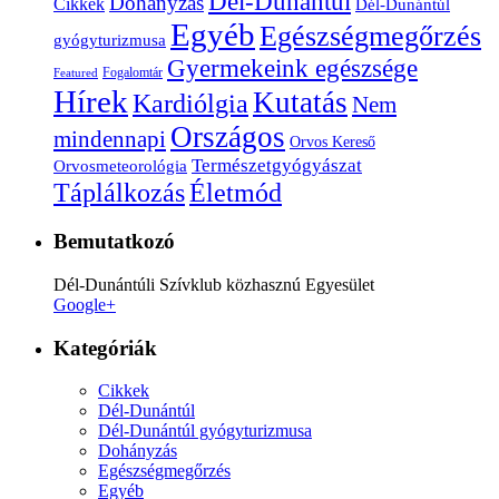
Dél-Dunántúl
Dohányzás
Cikkek
Dél-Dunántúl
Egyéb
Egészségmegőrzés
gyógyturizmusa
Gyermekeink egészsége
Fogalomtár
Featured
Hírek
Kutatás
Kardiólgia
Nem
Országos
mindennapi
Orvos Kereső
Természetgyógyászat
Orvosmeteorológia
Életmód
Táplálkozás
Bemutatkozó
Dél-Dunántúli Szívklub közhasznú Egyesület
Google+
Kategóriák
Cikkek
Dél-Dunántúl
Dél-Dunántúl gyógyturizmusa
Dohányzás
Egészségmegőrzés
Egyéb