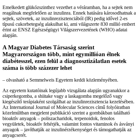
Emelkedett glükózszinthez vezethet a véráramban, ha a sejtek nem
reagálnak megfelelően az inzulinra. Ennek hatására károsodhatnak a
sejtek, szövetek, az inzulinrezisztenciából (IR) pedig idővel 2-es
típusú cukorbetegség alakulhat ki, ami világszerte 830 millió embert
érint az ENSZ Egészségügyi Világszervezetének (WHO) adatai
alapján.
A Magyar Diabetes Társaság szerint
Magyarországon több, mint egymillióan élnek
diabétesszel, ezen felül a diagnosztizálatlan esetek
száma is több százezer lehet
– olvasható a Semmelweis Egyetem keddi közleményében.
Az egyetem kutatóinak legújabb vizsgálata alapján ugyanakkor a
csiperkegomba, a shiitake vagy a laskagomba megelőző vagy
kiegészítő terápiaként szolgálhat az inzulinrezisztencia kezelésében.
Az International Journal of Molecular Sciences című folyóiratban
közelmúltban megjelent publikáció szerint a gombákban található
bioaktív anyagok – poliszacharidok, terpenoidok, fenolos
vegyületek, bioaktív fehérjék, valamint fontos vitaminok és ásványi
anyagok – javíthatják az inzulinérzékenységet és támogathatják az
anyagcserét.