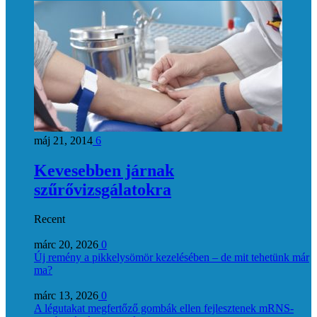
máj 21, 2014
6
Kevesebben járnak
szűrővizsgálatokra
Recent
márc 20, 2026
0
Új remény a pikkelysömör kezelésében – de mit tehetünk már
ma?
márc 13, 2026
0
A légutakat megfertőző gombák ellen fejlesztenek mRNS-