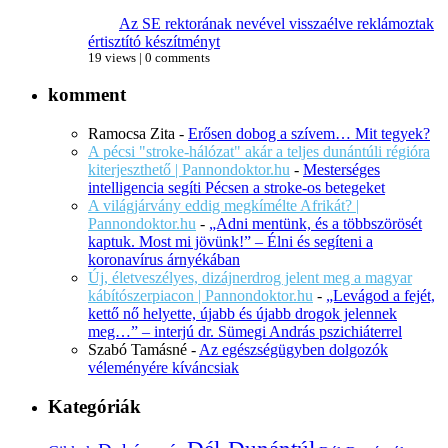
Az SE rektorának nevével visszaélve reklámoztak
értisztító készítményt
19 views
|
0 comments
komment
Ramocsa Zita
-
Erősen dobog a szívem… Mit tegyek?
A pécsi "stroke-hálózat" akár a teljes dunántúli régióra
kiterjeszthető | Pannondoktor.hu
-
Mesterséges
intelligencia segíti Pécsen a stroke-os betegeket
A világjárvány eddig megkímélte Afrikát? |
Pannondoktor.hu
-
„Adni mentünk, és a többszörösét
kaptuk. Most mi jövünk!” – Élni és segíteni a
koronavírus árnyékában
Új, életveszélyes, dizájnerdrog jelent meg a magyar
kábítószerpiacon | Pannondoktor.hu
-
„Levágod a fejét,
kettő nő helyette, újabb és újabb drogok jelennek
meg…” – interjú dr. Sümegi András pszichiáterrel
Szabó Tamásné
-
Az egészségügyben dolgozók
véleményére kíváncsiak
Kategóriák