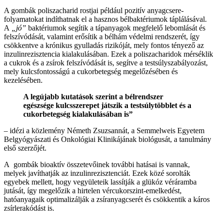
A gombák poliszacharid rostjai például pozitív anyagcsere-
folyamatokat indíthatnak el a hasznos bélbaktériumok táplálásával.
A
„jó”
baktériumok segítik a tápanyagok megfelelő lebomlását és
felszívódását, valamint erősítik a bélhám védelmi rendszerét, így
csökkentve a krónikus gyulladás rizikóját, mely fontos tényező az
inzulinrezisztencia kialakulásában. Ezek a poliszacharidok mérséklik
a cukrok és a zsírok felszívódását is, segítve a testsúlyszabályozást,
mely kulcsfontosságú a cukorbetegség megelőzésében és
kezelésében.
A legújabb kutatások szerint a bélrendszer
egészsége kulcsszerepet játszik a testsúlytöbblet és a
cukorbetegség kialakulásában is”
– idézi a közlemény Németh Zsuzsannát, a Semmelweis Egyetem
Belgyógyászati és Onkológiai Klinikájának biológusát, a tanulmány
első szerzőjét.
A gombák bioaktív összetevőinek további hatásai is vannak,
melyek javíthatják az inzulinrezisztenciát. Ezek közé sorolták
egyebek mellett, hogy vegyületeik lassítják a glükóz véráramba
jutását, így megelőzik a hirtelen vércukorszint-emelkedést,
hatóanyagaik optimalizálják a zsíranyagcserét és csökkentik a káros
zsírlerakódást is.