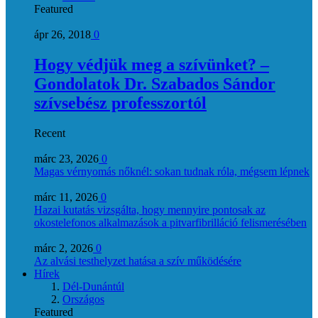
Featured
ápr 26, 2018
0
Hogy védjük meg a szívünket? –
Gondolatok Dr. Szabados Sándor
szívsebész professzortól
Recent
márc 23, 2026
0
Magas vérnyomás nőknél: sokan tudnak róla, mégsem lépnek
márc 11, 2026
0
Hazai kutatás vizsgálta, hogy mennyire pontosak az
okostelefonos alkalmazások a pitvarfibrilláció felismerésében
márc 2, 2026
0
Az alvási testhelyzet hatása a szív működésére
Hírek
Dél-Dunántúl
Országos
Featured