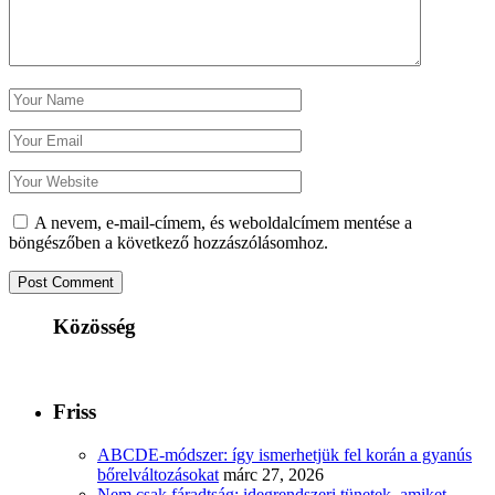
A nevem, e-mail-címem, és weboldalcímem mentése a
böngészőben a következő hozzászólásomhoz.
Közösség
Friss
ABCDE‑módszer: így ismerhetjük fel korán a gyanús
bőrelváltozásokat
márc 27, 2026
Nem csak fáradtság: idegrendszeri tünetek, amiket