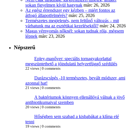
sokan figyelmen kívül hagynak
márc 26, 2026
Az egész érrendszer egy kézben – miért fontos az
átfogó állapotfelmérés?
márc 25, 2026
Természetes megjelenés, nem feltűnő változás – mit
várhatunk ma az esztétikai kezelésektől?
márc 24, 2026
Magas vérnyomás nőknél: sokan tudnak róla, mégsem
lépnek
márc 23, 2026
Népszerű
Epley-manőver: speciális tornagyakorlattal
megszüntethető a jóindulatú helyzetfüggő szédülés
22 views
|
0 comments
Darázscsípés -10 természetes, bevált módszer, ami
azonnal hat!
21 views
|
0 comments
A baktériumok könnyen ellenállóvá válnak a jövő
antibiotikumaival szemben
20 views
|
0 comments
Hőségben sem szabad a kisbabákat a klíma elé
tenni
19 views
|
0 comments