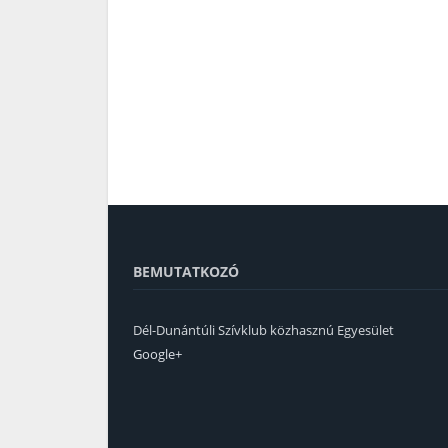
BEMUTATKOZÓ
Dél-Dunántúli Szívklub közhasznú Egyesület
Google+