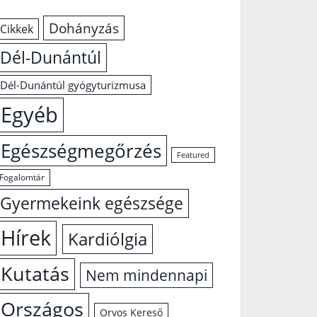
Dohányzás
Cikkek
Dél-Dunántúl
Dél-Dunántúl gyógyturizmusa
Egyéb
Egészségmegőrzés
Featured
Fogalomtár
Gyermekeink egészsége
Hírek
Kardiólgia
Kutatás
Nem mindennapi
Országos
Orvos Kereső