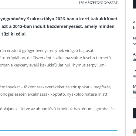
TERMÉSZETGYÓGYÁSZAT
yógynövény Szakosztálya 2026-ban a kerti kakukkfüvet
A
a azt a 2013-ban indult kezdeményezést, amely minden
b
űzi ki célul.
N
s
errán eredetű gyógynövény, melynek virágzó hajtását
A
toterápiában, de fűszerként is alkalmazzák. A kisebb termetű,
á
orban a keskenylevelű kakukkfű (latinul Thymus serpyllum)
T
v
M
ítményeket – főként teakeverékeket és szirupokat – megfázás,
l
köhögés esetén alkalmazzák köptető, nyákoldó hatása miatt.
illóolajának, illetve az abban lévő timolnak baktérium-, gomba- és