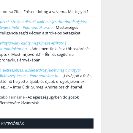
amocsa Zita
-
Erősen dobog a szívem… Mit tegyek?
 pécsi "stroke-hálózat" akár a teljes dunántúli régióra
iterjeszthető | Pannondoktor.hu
-
Mesterséges
ntelligencia segíti Pécsen a stroke-os betegeket
 világjárvány eddig megkímélte Afrikát? |
annondoktor.hu
-
„Adni mentünk, és a többszörösét
aptuk. Most mi jövünk!” – Élni és segíteni a
oronavírus árnyékában
j, életveszélyes, dizájnerdrog jelent meg a magyar
ábítószerpiacon | Pannondoktor.hu
-
„Levágod a fejét,
ettő nő helyette, újabb és újabb drogok jelennek
eg…” – interjú dr. Sümegi András pszichiáterrel
zabó Tamásné
-
Az egészségügyben dolgozók
éleményére kíváncsiak
KATEGÓRIÁK