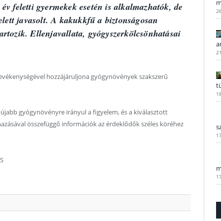
m
év feletti gyermekek esetén is alkalmazhatók, de
2
elett javasolt. A kakukkfű a biztonságosan
rtozik. Ellenjavallata, gyógyszerkölcsönhatásai
a
2
evékenységével hozzájáruljona gyógynövények szakszerű
t
1
jabb gyógynövényre irányul a figyelem, és a kiválasztott
mazásával összefüggő információk az érdeklődők széles köréhez
s
1
OS
m
1