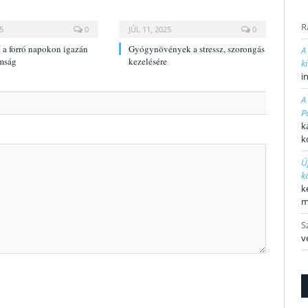
R
5
0
JÚL 11, 2025
0
 a forró napokon igazán
Gyógynövények a stressz, szorongás
A
omság
kezelésére
k
i
A
P
k
k
Ú
k
k
m
S
v