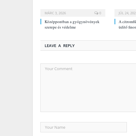
MÁRC 3, 2026
0
JÚL 24, 202
Középpontban a gyógynövények
A citromfű
szerepe és védelme
üdítő fin
LEAVE A REPLY