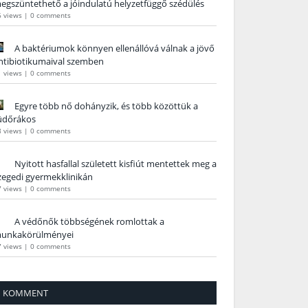
egszüntethető a jóindulatú helyzetfüggő szédülés
6 views
|
0 comments
A baktériumok könnyen ellenállóvá válnak a jövő
ntibiotikumaival szemben
1 views
|
0 comments
Egyre több nő dohányzik, és több közöttük a
üdőrákos
8 views
|
0 comments
Nyitott hasfallal született kisfiút mentettek meg a
zegedi gyermekklinikán
7 views
|
0 comments
A védőnők többségének romlottak a
unkakörülményei
7 views
|
0 comments
KOMMENT