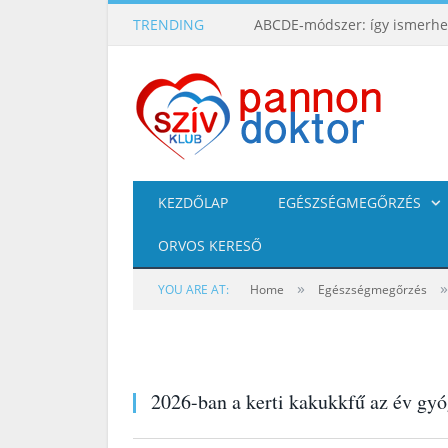
TRENDING
KEZDŐLAP
EGÉSZSÉGMEGŐRZÉS
ORVOS KERESŐ
»
»
YOU ARE AT:
Home
Egészségmegőrzés
2026-ban a kerti kakukkfű az év gy