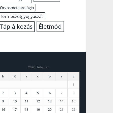
Orvosmeteorológia
Természetgyógyászat
Életmód
Táplálkozás
2026. február
h
K
s
c
p
s
v
1
2
3
4
5
6
7
8
9
10
11
12
13
14
15
16
17
18
19
20
21
22