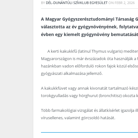
BY
DÉL-DUNÁNTÚLI SZÍVKLUB EGYESÜLET
ON
FEBR 2, 2026
A Magyar Gyógyszerésztudományi Társaság G
választotta az év gyógynövényének, folytatv
évben egy kiemelt gyógynövény bemutatását t
A kerti kakukkfű (latinul Thymus vulgaris) medit
Magyarországon is már évszázadok óta használják a fi
hazánkban vadon előforduló rokon fajok közül elsős
gyógyászati alkalmazása jellemző.
A kakukkfüvet vagy annak kivonatát tartalmazó kész
torokgyulladás vagy hörghurut (bronchitisz) okozta 
Több farmakológiai vizsgálat és állatkísérlet igazolja 
vírusellenes, valamint görcsoldó hatását.