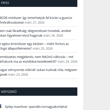
FRISS
BCDE‑módszer: így ismerhetjük fel korán a gyanús
őrelváltozásokat
márc 27, 2026
em csak fáradtság: idegrendszeri tünetek, amiket
okan figyelmen kívül hagynak
márc 26, 2026
z egész érrendszer egy kézben – miért fontos az
tfogó állapotfelmérés?
márc 25, 2026
ermészetes megjelenés, nem feltűnő változás – mit
árhatunk ma az esztétikai kezelésektől?
márc 24, 2026
agas vérnyomás nőknél: sokan tudnak róla, mégsem
épnek
márc 23, 2026
NÉPSZERŰ
Epley-manőver: speciális tornagyakorlattal