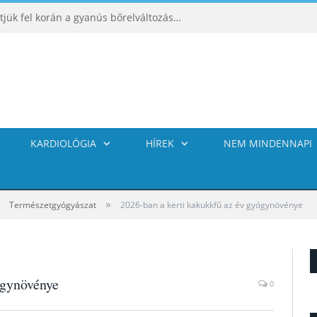
ABCDE‑módszer: így ismerhetjük fel korán a gyanús bőrelváltozásokat
KARDIOLÓGIA
HÍREK
NEM MINDENNAPI
»
Természetgyógyászat
2026-ban a kerti kakukkfű az év gyógynövénye
ógynövénye
0