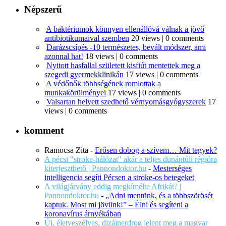
Népszerű
A baktériumok könnyen ellenállóvá válnak a jövő
antibiotikumaival szemben
20 views
|
0 comments
Darázscsípés -10 természetes, bevált módszer, ami
azonnal hat!
18 views
|
0 comments
Nyitott hasfallal született kisfiút mentettek meg a
szegedi gyermekklinikán
17 views
|
0 comments
A védőnők többségének romlottak a
munkakörülményei
17 views
|
0 comments
Valsartan helyett szedhető vérnyomásgyógyszerek
17
views
|
0 comments
komment
Ramocsa Zita
-
Erősen dobog a szívem… Mit tegyek?
A pécsi "stroke-hálózat" akár a teljes dunántúli régióra
kiterjeszthető | Pannondoktor.hu
-
Mesterséges
intelligencia segíti Pécsen a stroke-os betegeket
A világjárvány eddig megkímélte Afrikát? |
Pannondoktor.hu
-
„Adni mentünk, és a többszörösét
kaptuk. Most mi jövünk!” – Élni és segíteni a
koronavírus árnyékában
Új, életveszélyes, dizájnerdrog jelent meg a magyar