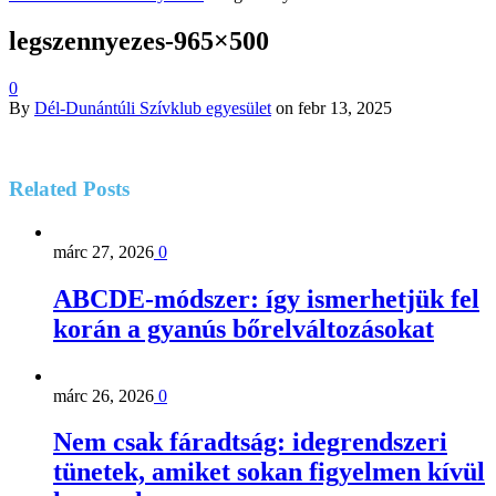
legszennyezes-965×500
0
By
Dél-Dunántúli Szívklub egyesület
on
febr 13, 2025
Related
Posts
márc 27, 2026
0
ABCDE‑módszer: így ismerhetjük fel
korán a gyanús bőrelváltozásokat
márc 26, 2026
0
Nem csak fáradtság: idegrendszeri
tünetek, amiket sokan figyelmen kívül