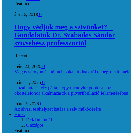
Featured
ápr 26, 2018
0
Hogy védjük meg a szívünket? –
Gondolatok Dr. Szabados Sándor
szívsebész professzortól
Recent
márc 23, 2026
0
Magas vérnyomás nőknél: sokan tudnak róla, mégsem lépnek
márc 11, 2026
0
Hazai kutatás vizsgálta, hogy mennyire pontosak az
okostelefonos alkalmazások a pitvarfibrilláció felismerésében
márc 2, 2026
0
Az alvási testhelyzet hatása a szív működésére
Hírek
Dél-Dunántúl
Országos
Featured