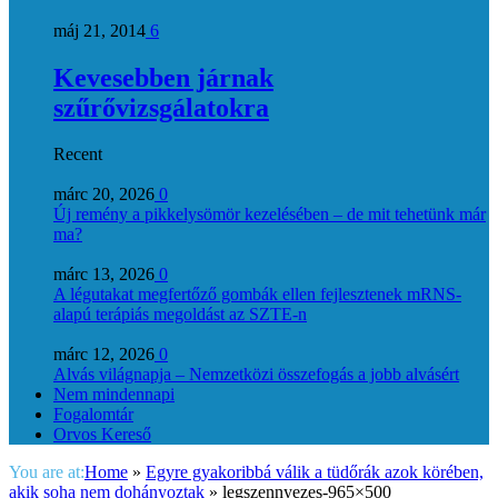
máj 21, 2014
6
Kevesebben járnak
szűrővizsgálatokra
Recent
márc 20, 2026
0
Új remény a pikkelysömör kezelésében – de mit tehetünk már
ma?
márc 13, 2026
0
A légutakat megfertőző gombák ellen fejlesztenek mRNS-
alapú terápiás megoldást az SZTE-n
márc 12, 2026
0
Alvás világnapja – Nemzetközi összefogás a jobb alvásért
Nem mindennapi
Fogalomtár
Orvos Kereső
You are at:
Home
»
Egyre gyakoribbá válik a tüdőrák azok körében,
akik soha nem dohányoztak
»
legszennyezes-965×500