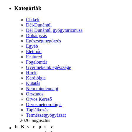
Kategóriák
Cikkek
Dél-Dunántúl
Dél-Dunántúl gyógyturizmusa
Dohányzás
Egészségmegőrzés
Egyéb
Életmód
Featured
Fogalomtár
Gyermekeink egészsége
Hírek
Kardiólgia
Kutatás
Nem mindennapi
Országos
Orvos Kereső
Orvosmeteorológia
Táplálkozás
Természetgyógyászat
2026. augusztus
h
K
s
c
p
s
v