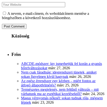
A nevem, e-mail-címem, és weboldalcímem mentése a
böngészőben a következő hozzászólásomhoz.
Közösség
Friss
ABCDE‑módszer: így ismerhetjük fel korán a gyanús
bőrelváltozásokat
márc 27, 2026
Nem csak fáradtság: idegrendszeri tünetek, amiket
sokan figyelmen kívül hagynak
márc 26, 2026
Az egész érrendszer egy kézben – miért fontos az
átfogó állapotfelmérés?
márc 25, 2026
Természetes megjelenés, nem feltűnő változás – mit
várhatunk ma az esztétikai kezelésektől?
márc 24, 2026
Magas vérnyomás nőknél: sokan tudnak róla, mégsem
lépnek
márc 23, 2026