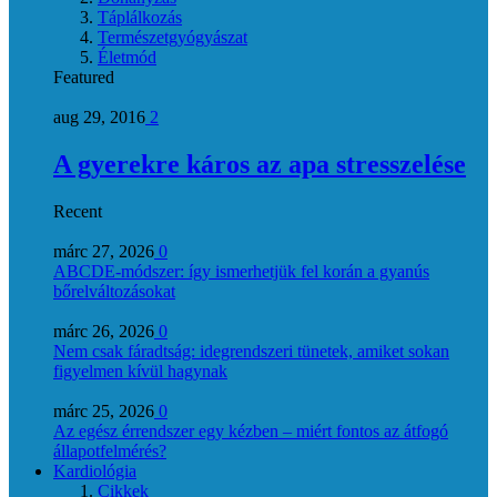
Táplálkozás
Természetgyógyászat
Életmód
Featured
aug 29, 2016
2
A gyerekre káros az apa stresszelése
Recent
márc 27, 2026
0
ABCDE‑módszer: így ismerhetjük fel korán a gyanús
bőrelváltozásokat
márc 26, 2026
0
Nem csak fáradtság: idegrendszeri tünetek, amiket sokan
figyelmen kívül hagynak
márc 25, 2026
0
Az egész érrendszer egy kézben – miért fontos az átfogó
állapotfelmérés?
Kardiológia
Cikkek