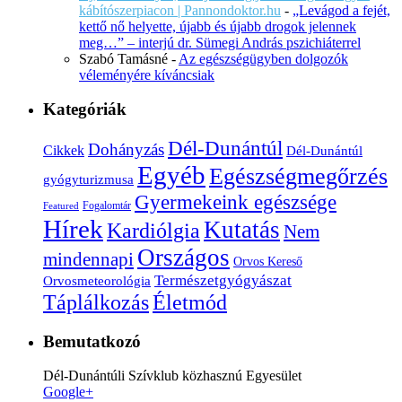
kábítószerpiacon | Pannondoktor.hu
-
„Levágod a fejét,
kettő nő helyette, újabb és újabb drogok jelennek
meg…” – interjú dr. Sümegi András pszichiáterrel
Szabó Tamásné
-
Az egészségügyben dolgozók
véleményére kíváncsiak
Kategóriák
Dél-Dunántúl
Dohányzás
Cikkek
Dél-Dunántúl
Egyéb
Egészségmegőrzés
gyógyturizmusa
Gyermekeink egészsége
Fogalomtár
Featured
Hírek
Kutatás
Kardiólgia
Nem
Országos
mindennapi
Orvos Kereső
Természetgyógyászat
Orvosmeteorológia
Életmód
Táplálkozás
Bemutatkozó
Dél-Dunántúli Szívklub közhasznú Egyesület
Google+