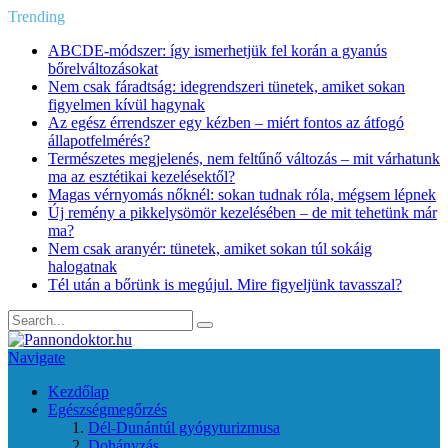
Trending
ABCDE‑módszer: így ismerhetjük fel korán a gyanús
bőrelváltozásokat
Nem csak fáradtság: idegrendszeri tünetek, amiket sokan
figyelmen kívül hagynak
Az egész érrendszer egy kézben – miért fontos az átfogó
állapotfelmérés?
Természetes megjelenés, nem feltűnő változás – mit várhatunk
ma az esztétikai kezelésektől?
Magas vérnyomás nőknél: sokan tudnak róla, mégsem lépnek
Új remény a pikkelysömör kezelésében – de mit tehetünk már
ma?
Nem csak aranyér: tünetek, amiket sokan túl sokáig
halogatnak
Tél után a bőrünk is megújul. Mire figyeljünk tavasszal?
Navigate
Kezdőlap
Egészségmegőrzés
Dél-Dunántúl gyógyturizmusa
Dohányzás