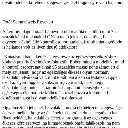
divatmodellek körében az egészséges étel függőségre való hajlamot.
Fotó: Semmelweis Egyetem
A kérdőív-alapú kutatásba bevont női manökenek több mint 35
százalékánál mutattak ki ON-ra utaló jeleket, de a főleg fiatal
egyetemistákból álló kontroll csoport tagjainak több mint egyötöde
is hajlamos volt az ilyen típusú addikcióra.
„Kutatásunkban a kérdések egy része az egészséges étkezéshez
köthető pozitív érzelmekre fókuszált. Ebben mind a modellek, mind
a kontroll csoport tagjainak 95 százaléka magas pontszámot ért el,
mely azt jelenti, hogy az egészséges étkezés olyan normatív
társadalmi elvárássá vált, mint korábban a karcsú testalkat. Éppen
ezért az ilyen függőség sokszor rejtve marad, hiszen egy
társadalmilag fontosnak tartott és elfogadott jelenséghez, az
egészséges életmódhoz köthető” – teszi hozzá a kutató, aki
korábban maga is divatmodellként dolgozott.
Figyelmeztető jel lehet, ha valaki annyira elkötelezett az egészséges
étkezés mellett, hogy az életének más területeire is negatívan hat.
Ilyen például, ha valaki az életét, a programjait az egészséges
étkezés köré szervezi, ha kimaradoznak baráti találkozók, ha nem