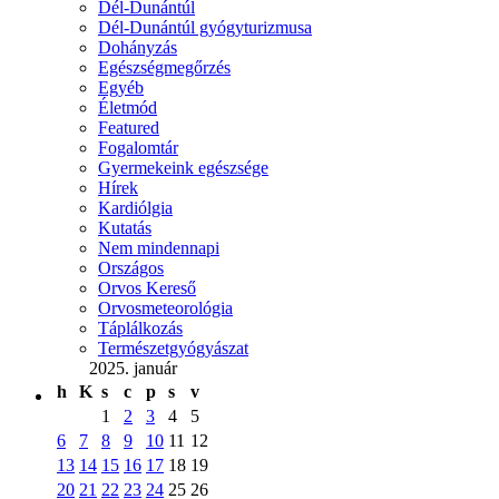
Dél-Dunántúl
Dél-Dunántúl gyógyturizmusa
Dohányzás
Egészségmegőrzés
Egyéb
Életmód
Featured
Fogalomtár
Gyermekeink egészsége
Hírek
Kardiólgia
Kutatás
Nem mindennapi
Országos
Orvos Kereső
Orvosmeteorológia
Táplálkozás
Természetgyógyászat
2025. január
h
K
s
c
p
s
v
1
2
3
4
5
6
7
8
9
10
11
12
13
14
15
16
17
18
19
20
21
22
23
24
25
26