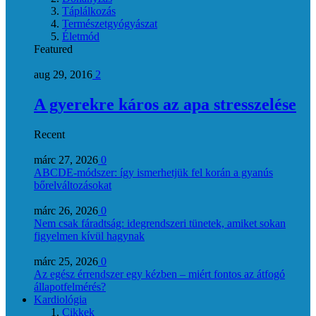
Táplálkozás
Természetgyógyászat
Életmód
Featured
aug 29, 2016
2
A gyerekre káros az apa stresszelése
Recent
márc 27, 2026
0
ABCDE‑módszer: így ismerhetjük fel korán a gyanús
bőrelváltozásokat
márc 26, 2026
0
Nem csak fáradtság: idegrendszeri tünetek, amiket sokan
figyelmen kívül hagynak
márc 25, 2026
0
Az egész érrendszer egy kézben – miért fontos az átfogó
állapotfelmérés?
Kardiológia
Cikkek