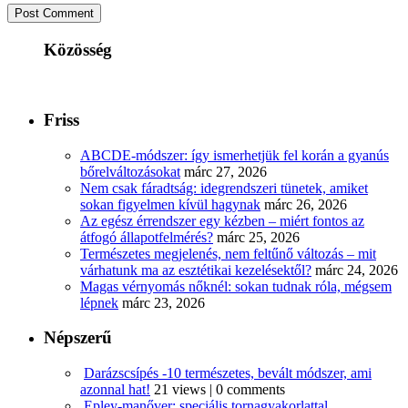
Közösség
Friss
ABCDE‑módszer: így ismerhetjük fel korán a gyanús
bőrelváltozásokat
márc 27, 2026
Nem csak fáradtság: idegrendszeri tünetek, amiket
sokan figyelmen kívül hagynak
márc 26, 2026
Az egész érrendszer egy kézben – miért fontos az
átfogó állapotfelmérés?
márc 25, 2026
Természetes megjelenés, nem feltűnő változás – mit
várhatunk ma az esztétikai kezelésektől?
márc 24, 2026
Magas vérnyomás nőknél: sokan tudnak róla, mégsem
lépnek
márc 23, 2026
Népszerű
Darázscsípés -10 természetes, bevált módszer, ami
azonnal hat!
21 views
|
0 comments
Epley-manőver: speciális tornagyakorlattal