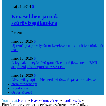
máj 21, 2014
6
Kevesebben járnak
szűrővizsgálatokra
Recent
márc 20, 2026
0
Új remény a pikkelysömör kezelésében – de mit tehetünk már
ma?
márc 13, 2026
0
A légutakat megfertőző gombák ellen fejlesztenek mRNS-
alapú terápiás megoldást az SZTE-n
márc 12, 2026
0
Alvás világnapja – Nemzetközi összefogás a jobb alvásért
Nem mindennapi
Fogalomtár
Orvos Kereső
You are at:
Home
»
Egészségmegőrzés
»
Táplálkozás
»
Függőséghez vezethet az egészséges étrendhez való túlzott