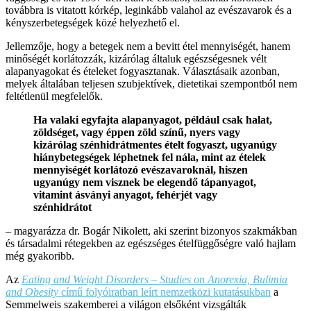
továbbra is vitatott kórkép, leginkább valahol az evészavarok és a
kényszerbetegségek közé helyezhető el.
Jellemzője, hogy a betegek nem a bevitt étel mennyiségét, hanem
minőségét korlátozzák, kizárólag általuk egészségesnek vélt
alapanyagokat és ételeket fogyasztanak. Választásaik azonban,
melyek általában teljesen szubjektívek, dietetikai szempontból nem
feltétlenül megfelelők.
Ha valaki egyfajta alapanyagot, például csak halat,
zöldséget, vagy éppen zöld színű, nyers vagy
kizárólag szénhidrátmentes ételt fogyaszt, ugyanúgy
hiánybetegségek léphetnek fel nála, mint az ételek
mennyiségét korlátozó evészavaroknál, hiszen
ugyanúgy nem visznek be elegendő tápanyagot,
vitamint ásványi anyagot, fehérjét vagy
szénhidrátot
– magyarázza dr. Bogár Nikolett, aki szerint bizonyos szakmákban
és társadalmi rétegekben az egészséges ételfüggőségre való hajlam
még gyakoribb.
Az
Eating and Weight Disorders – Studies on Anorexia, Bulimia
and Obesity
című folyóiratban leírt nemzetközi kutatásukban
a
Semmelweis szakemberei a világon elsőként vizsgálták