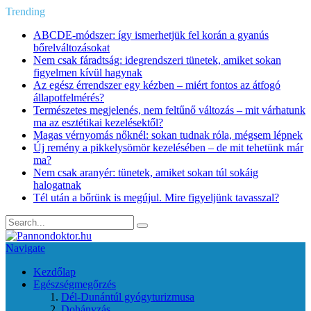
Trending
ABCDE‑módszer: így ismerhetjük fel korán a gyanús
bőrelváltozásokat
Nem csak fáradtság: idegrendszeri tünetek, amiket sokan
figyelmen kívül hagynak
Az egész érrendszer egy kézben – miért fontos az átfogó
állapotfelmérés?
Természetes megjelenés, nem feltűnő változás – mit várhatunk
ma az esztétikai kezelésektől?
Magas vérnyomás nőknél: sokan tudnak róla, mégsem lépnek
Új remény a pikkelysömör kezelésében – de mit tehetünk már
ma?
Nem csak aranyér: tünetek, amiket sokan túl sokáig
halogatnak
Tél után a bőrünk is megújul. Mire figyeljünk tavasszal?
Navigate
Kezdőlap
Egészségmegőrzés
Dél-Dunántúl gyógyturizmusa
Dohányzás