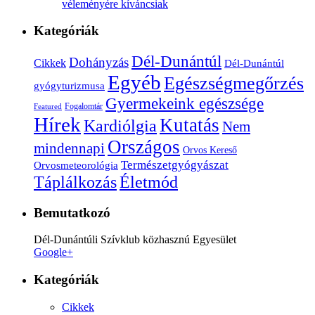
véleményére kíváncsiak
Kategóriák
Dél-Dunántúl
Dohányzás
Cikkek
Dél-Dunántúl
Egyéb
Egészségmegőrzés
gyógyturizmusa
Gyermekeink egészsége
Fogalomtár
Featured
Hírek
Kutatás
Kardiólgia
Nem
Országos
mindennapi
Orvos Kereső
Természetgyógyászat
Orvosmeteorológia
Életmód
Táplálkozás
Bemutatkozó
Dél-Dunántúli Szívklub közhasznú Egyesület
Google+
Kategóriák
Cikkek