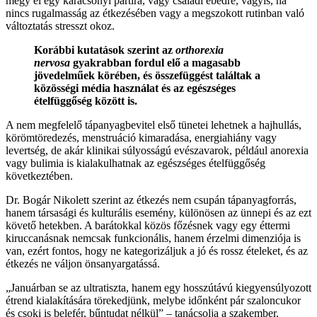
megy el egy karácsonyi partira, vagy családi ebédre, vagyis, ha
nincs rugalmasság az étkezésében vagy a megszokott rutinban való
változtatás stresszt okoz.
Korábbi kutatások szerint az
orthorexia
nervosa
gyakrabban fordul elő a magasabb
jövedelműek körében, és összefüggést találtak a
közösségi média használat és az egészséges
ételfüggőség között is.
A nem megfelelő tápanyagbevitel első tünetei lehetnek a hajhullás,
körömtöredezés, menstruáció kimaradása, energiahiány vagy
levertség, de akár klinikai súlyosságú evészavarok, például anorexia
vagy bulimia is kialakulhatnak az egészséges ételfüggőség
következtében.
Dr. Bogár Nikolett szerint az étkezés nem csupán tápanyagforrás,
hanem társasági és kulturális esemény, különösen az ünnepi és az ezt
követő hetekben. A barátokkal közös főzésnek vagy egy éttermi
kiruccanásnak nemcsak funkcionális, hanem érzelmi dimenziója is
van, ezért fontos, hogy ne kategorizáljuk a jó és rossz ételeket, és az
étkezés ne váljon önsanyargatássá.
„Januárban se az ultratiszta, hanem egy hosszútávú kiegyensúlyozott
étrend kialakítására törekedjünk, melybe időnként pár szaloncukor
és csoki is belefér, bűntudat nélkül” – tanácsolja a szakember.