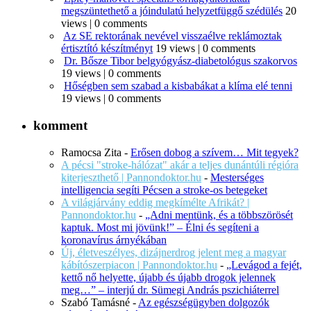
megszüntethető a jóindulatú helyzetfüggő szédülés
20
views
|
0 comments
Az SE rektorának nevével visszaélve reklámoztak
értisztító készítményt
19 views
|
0 comments
Dr. Bősze Tibor belgyógyász-diabetológus szakorvos
19 views
|
0 comments
Hőségben sem szabad a kisbabákat a klíma elé tenni
19 views
|
0 comments
komment
Ramocsa Zita
-
Erősen dobog a szívem… Mit tegyek?
A pécsi "stroke-hálózat" akár a teljes dunántúli régióra
kiterjeszthető | Pannondoktor.hu
-
Mesterséges
intelligencia segíti Pécsen a stroke-os betegeket
A világjárvány eddig megkímélte Afrikát? |
Pannondoktor.hu
-
„Adni mentünk, és a többszörösét
kaptuk. Most mi jövünk!” – Élni és segíteni a
koronavírus árnyékában
Új, életveszélyes, dizájnerdrog jelent meg a magyar
kábítószerpiacon | Pannondoktor.hu
-
„Levágod a fejét,
kettő nő helyette, újabb és újabb drogok jelennek
meg…” – interjú dr. Sümegi András pszichiáterrel
Szabó Tamásné
-
Az egészségügyben dolgozók