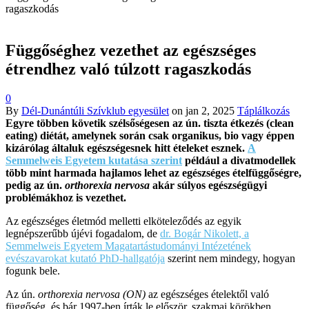
ragaszkodás
Függőséghez vezethet az egészséges
étrendhez való túlzott ragaszkodás
0
By
Dél-Dunántúli Szívklub egyesület
on
jan 2, 2025
Táplálkozás
Egyre többen követik szélsőségesen az ún. tiszta étkezés (clean
eating) diétát, amelynek során csak organikus, bio vagy éppen
kizárólag általuk egészségesnek hitt ételeket esznek.
A
Semmelweis Egyetem kutatása szerint
például a divatmodellek
több mint harmada hajlamos lehet az egészséges ételfüggőségre,
pedig az ún.
orthorexia nervosa
akár súlyos egészségügyi
problémákhoz is vezethet.
Az egészséges életmód melletti elköteleződés az egyik
legnépszerűbb újévi fogadalom, de
dr. Bogár Nikolett, a
Semmelweis Egyetem Magatartástudományi Intézetének
evészavarokat kutató PhD-hallgatója
szerint nem mindegy, hogyan
fogunk bele.
Az ún.
orthorexia nervosa (ON)
az egészséges ételektől való
függőség, és bár 1997-ben írták le először, szakmai körökben