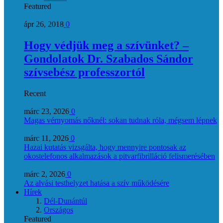
Featured
ápr 26, 2018
0
Hogy védjük meg a szívünket? –
Gondolatok Dr. Szabados Sándor
szívsebész professzortól
Recent
márc 23, 2026
0
Magas vérnyomás nőknél: sokan tudnak róla, mégsem lépnek
márc 11, 2026
0
Hazai kutatás vizsgálta, hogy mennyire pontosak az
okostelefonos alkalmazások a pitvarfibrilláció felismerésében
márc 2, 2026
0
Az alvási testhelyzet hatása a szív működésére
Hírek
Dél-Dunántúl
Országos
Featured