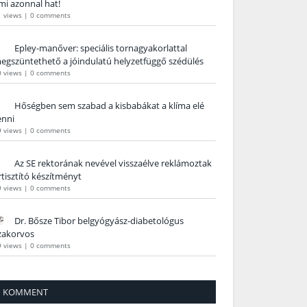
mi azonnal hat!
1 views
|
0 comments
Epley-manőver: speciális tornagyakorlattal
egszüntethető a jóindulatú helyzetfüggő szédülés
0 views
|
0 comments
Hőségben sem szabad a kisbabákat a klíma elé
enni
9 views
|
0 comments
Az SE rektorának nevével visszaélve reklámoztak
rtisztító készítményt
9 views
|
0 comments
Dr. Bősze Tibor belgyógyász-diabetológus
zakorvos
9 views
|
0 comments
KOMMENT