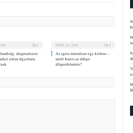
A
b
N
s
2026
0
MÁRC 25, 2026
0
A
áradtság: idegrendszeri
Az egész érrendszer egy kézben –
á
miket sokan figyelmen
miért fontos az átfogó
ynak
állapotfelmérés?
T
v
M
l