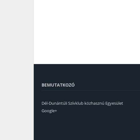
BEMUTATKOZÓ
Dél-Dunántúli Szívklub közhasznú Egyesület
Google+