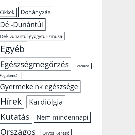
Dohányzás
Cikkek
Dél-Dunántúl
Dél-Dunántúl gyógyturizmusa
Egyéb
Egészségmegőrzés
Featured
Fogalomtár
Gyermekeink egészsége
Hírek
Kardiólgia
Kutatás
Nem mindennapi
Országos
Orvos Kereső