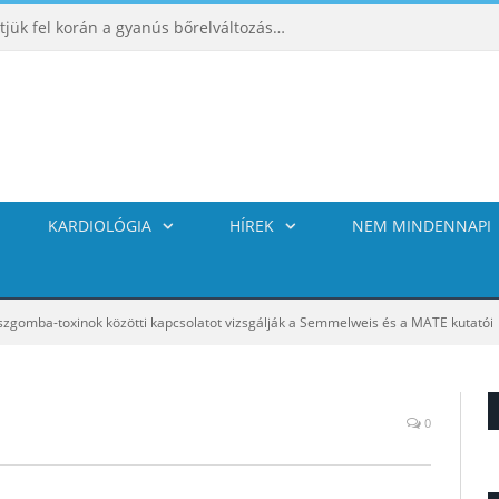
ABCDE‑módszer: így ismerhetjük fel korán a gyanús bőrelváltozásokat
KARDIOLÓGIA
HÍREK
NEM MINDENNAPI
gomba-toxinok közötti kapcsolatot vizsgálják a Semmelweis és a MATE kutatói
0