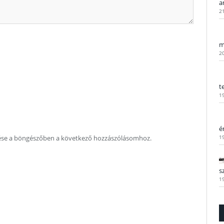
a
2
m
2
t
1
é
ése a böngészőben a következő hozzászólásomhoz.
1
s
1