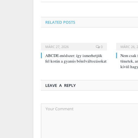
RELATED
POSTS
MÁRC 27, 2026
0
MÁRC 26, 
ABCDE‑módszer: így ismerhetjük
Nem csak f
fel korán a gyanús bőrelváltozásokat
tünetek, a
kívül hag
LEAVE A REPLY