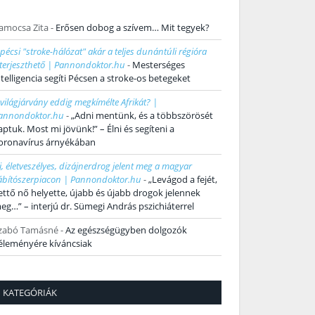
amocsa Zita
-
Erősen dobog a szívem… Mit tegyek?
 pécsi "stroke-hálózat" akár a teljes dunántúli régióra
iterjeszthető | Pannondoktor.hu
-
Mesterséges
ntelligencia segíti Pécsen a stroke-os betegeket
 világjárvány eddig megkímélte Afrikát? |
annondoktor.hu
-
„Adni mentünk, és a többszörösét
aptuk. Most mi jövünk!” – Élni és segíteni a
oronavírus árnyékában
j, életveszélyes, dizájnerdrog jelent meg a magyar
ábítószerpiacon | Pannondoktor.hu
-
„Levágod a fejét,
ettő nő helyette, újabb és újabb drogok jelennek
eg…” – interjú dr. Sümegi András pszichiáterrel
zabó Tamásné
-
Az egészségügyben dolgozók
éleményére kíváncsiak
KATEGÓRIÁK