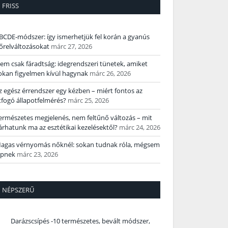
FRISS
BCDE‑módszer: így ismerhetjük fel korán a gyanús
őrelváltozásokat
márc 27, 2026
em csak fáradtság: idegrendszeri tünetek, amiket
okan figyelmen kívül hagynak
márc 26, 2026
z egész érrendszer egy kézben – miért fontos az
tfogó állapotfelmérés?
márc 25, 2026
ermészetes megjelenés, nem feltűnő változás – mit
árhatunk ma az esztétikai kezelésektől?
márc 24, 2026
agas vérnyomás nőknél: sokan tudnak róla, mégsem
épnek
márc 23, 2026
NÉPSZERŰ
Darázscsípés -10 természetes, bevált módszer,