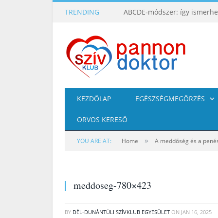
TRENDING
KEZDŐLAP
EGÉSZSÉGMEGŐRZÉS
ORVOS KERESŐ
»
YOU ARE AT:
Home
A meddőség és a penész
meddoseg-780×423
BY
DÉL-DUNÁNTÚLI SZÍVKLUB EGYESÜLET
ON
JAN 16, 2025