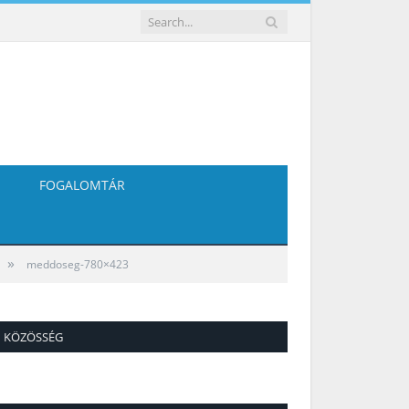
FOGALOMTÁR
»
meddoseg-780×423
KÖZÖSSÉG