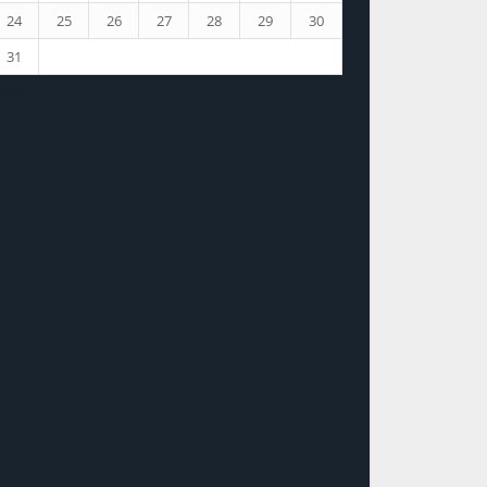
24
25
26
27
28
29
30
31
 márc