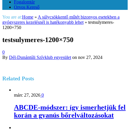
Fogalomtár
Orvos Kereső
You are at:
Home
»
A súlycsökkentő műtét bizonyos esetekben a
gyógyszeres kezelésnél is hatékonyabb lehet
»
testsulymeres-
1200×750
testsulymeres-1200×750
0
By
Dél-Dunántúli Szívklub egyesület
on
nov 27, 2024
Related
Posts
márc 27, 2026
0
ABCDE‑módszer: így ismerhetjük fel
korán a gyanús bőrelváltozásokat