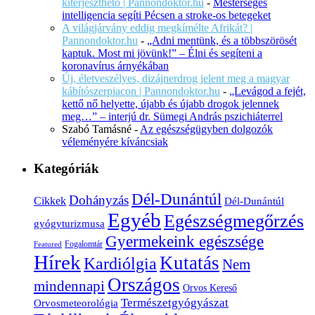
kiterjeszthető | Pannondoktor.hu
-
Mesterséges
intelligencia segíti Pécsen a stroke-os betegeket
A világjárvány eddig megkímélte Afrikát? |
Pannondoktor.hu
-
„Adni mentünk, és a többszörösét
kaptuk. Most mi jövünk!” – Élni és segíteni a
koronavírus árnyékában
Új, életveszélyes, dizájnerdrog jelent meg a magyar
kábítószerpiacon | Pannondoktor.hu
-
„Levágod a fejét,
kettő nő helyette, újabb és újabb drogok jelennek
meg…” – interjú dr. Sümegi András pszichiáterrel
Szabó Tamásné
-
Az egészségügyben dolgozók
véleményére kíváncsiak
Kategóriák
Dél-Dunántúl
Dohányzás
Cikkek
Dél-Dunántúl
Egyéb
Egészségmegőrzés
gyógyturizmusa
Gyermekeink egészsége
Fogalomtár
Featured
Hírek
Kutatás
Kardiólgia
Nem
Országos
mindennapi
Orvos Kereső
Természetgyógyászat
Orvosmeteorológia