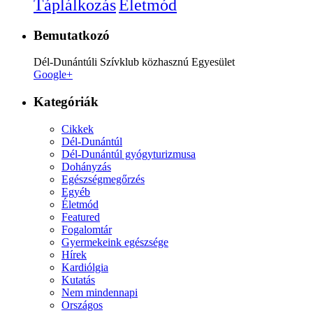
Életmód
Táplálkozás
Bemutatkozó
Dél-Dunántúli Szívklub közhasznú Egyesület
Google+
Kategóriák
Cikkek
Dél-Dunántúl
Dél-Dunántúl gyógyturizmusa
Dohányzás
Egészségmegőrzés
Egyéb
Életmód
Featured
Fogalomtár
Gyermekeink egészsége
Hírek
Kardiólgia
Kutatás
Nem mindennapi
Országos