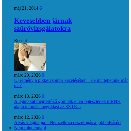
máj 21, 2014
6
Kevesebben járnak
szűrővizsgálatokra
Recent
márc 20, 2026
0
Új remény a pikkelysömör kezelésében – de mit tehetünk már
ma?
márc 13, 2026
0
A légutakat megfertőző gombák ellen fejlesztenek mRNS-
alapú terápiás megoldást az SZTE-n
márc 12, 2026
0
Alvás világnapja – Nemzetközi összefogás a jobb alvásért
Nem mindennapi