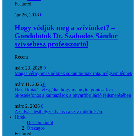
Featured
ápr 26, 2018
0
Hogy védjük meg a szívünket? –
Gondolatok Dr. Szabados Sándor
szívsebész professzortól
Recent
márc 23, 2026
0
Magas vérnyomás nőknél: sokan tudnak róla, mégsem lépnek
márc 11, 2026
0
Hazai kutatás vizsgálta, hogy mennyire pontosak az
okostelefonos alkalmazások a pitvarfibrilláció felismerésében
márc 2, 2026
0
Az alvási testhelyzet hatása a szív működésére
Hírek
Dél-Dunántúl
Országos
Featured