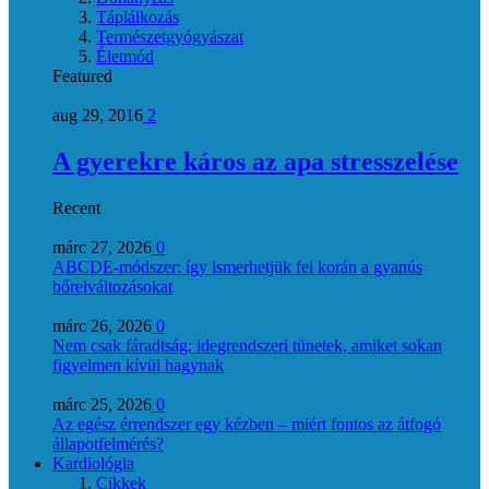
Táplálkozás
Természetgyógyászat
Életmód
Featured
aug 29, 2016
2
A gyerekre káros az apa stresszelése
Recent
márc 27, 2026
0
ABCDE‑módszer: így ismerhetjük fel korán a gyanús
bőrelváltozásokat
márc 26, 2026
0
Nem csak fáradtság: idegrendszeri tünetek, amiket sokan
figyelmen kívül hagynak
márc 25, 2026
0
Az egész érrendszer egy kézben – miért fontos az átfogó
állapotfelmérés?
Kardiológia
Cikkek