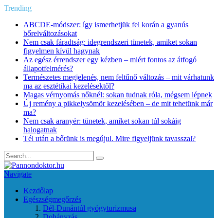
Trending
ABCDE‑módszer: így ismerhetjük fel korán a gyanús
bőrelváltozásokat
Nem csak fáradtság: idegrendszeri tünetek, amiket sokan
figyelmen kívül hagynak
Az egész érrendszer egy kézben – miért fontos az átfogó
állapotfelmérés?
Természetes megjelenés, nem feltűnő változás – mit várhatunk
ma az esztétikai kezelésektől?
Magas vérnyomás nőknél: sokan tudnak róla, mégsem lépnek
Új remény a pikkelysömör kezelésében – de mit tehetünk már
ma?
Nem csak aranyér: tünetek, amiket sokan túl sokáig
halogatnak
Tél után a bőrünk is megújul. Mire figyeljünk tavasszal?
Navigate
Kezdőlap
Egészségmegőrzés
Dél-Dunántúl gyógyturizmusa
Dohányzás