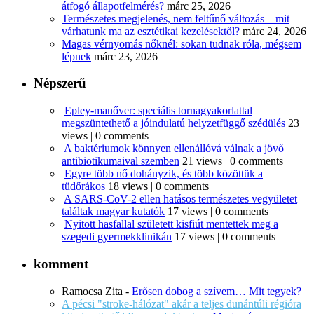
átfogó állapotfelmérés?
márc 25, 2026
Természetes megjelenés, nem feltűnő változás – mit
várhatunk ma az esztétikai kezelésektől?
márc 24, 2026
Magas vérnyomás nőknél: sokan tudnak róla, mégsem
lépnek
márc 23, 2026
Népszerű
Epley-manőver: speciális tornagyakorlattal
megszüntethető a jóindulatú helyzetfüggő szédülés
23
views
|
0 comments
A baktériumok könnyen ellenállóvá válnak a jövő
antibiotikumaival szemben
21 views
|
0 comments
Egyre több nő dohányzik, és több közöttük a
tüdőrákos
18 views
|
0 comments
A SARS-CoV-2 ellen hatásos természetes vegyületet
találtak magyar kutatók
17 views
|
0 comments
Nyitott hasfallal született kisfiút mentettek meg a
szegedi gyermekklinikán
17 views
|
0 comments
komment
Ramocsa Zita
-
Erősen dobog a szívem… Mit tegyek?
A pécsi "stroke-hálózat" akár a teljes dunántúli régióra