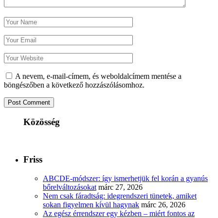
A nevem, e-mail-címem, és weboldalcímem mentése a
böngészőben a következő hozzászólásomhoz.
Közösség
Friss
ABCDE‑módszer: így ismerhetjük fel korán a gyanús
bőrelváltozásokat
márc 27, 2026
Nem csak fáradtság: idegrendszeri tünetek, amiket
sokan figyelmen kívül hagynak
márc 26, 2026
Az egész érrendszer egy kézben – miért fontos az