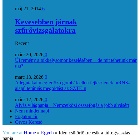
máj 21, 2014
6
Kevesebben járnak
szűrővizsgálatokra
Recent
márc 20, 2026
0
Új remény a pikkelysömör kezelésében – de mit tehetünk már
ma?
márc 13, 2026
0
A légutakat megfertőző gombák ellen fejlesztenek mRNS-
alapú terápiás megoldást az SZTE-n
márc 12, 2026
0
Alvás világnapja – Nemzetközi összefogás a jobb alvásért
Nem mindennapi
Fogalomtár
Orvos Kereső
You are at:
Home
»
Egyéb
»
Idén csütörtökre esik a túlfogyasztás
napja