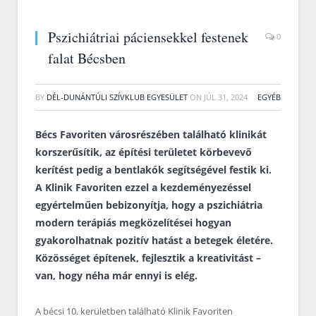
Pszichiátriai páciensekkel festenek
0
falat Bécsben
BY
DÉL-DUNÁNTÚLI SZÍVKLUB EGYESÜLET
ON
JÚL 31, 2024
EGYÉB
Bécs Favoriten városrészében található klinikát
korszerűsítik, az építési területet körbevevő
kerítést pedig a bentlakók segítségével festik ki.
A Klinik Favoriten ezzel a kezdeményezéssel
egyértelműen bebizonyítja, hogy a pszichiátria
modern terápiás megközelítései hogyan
gyakorolhatnak pozitív hatást a betegek életére.
Közösséget építenek, fejlesztik a kreativitást –
van, hogy néha már ennyi is elég.
A bécsi 10. kerületben található Klinik Favoriten