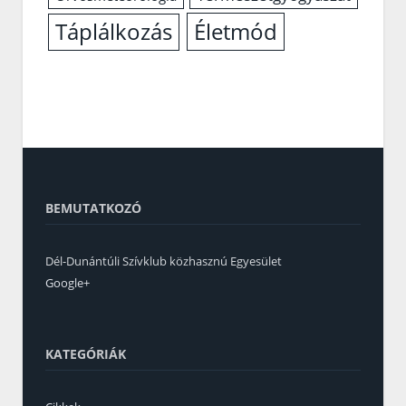
Életmód
Táplálkozás
BEMUTATKOZÓ
Dél-Dunántúli Szívklub közhasznú Egyesület
Google+
KATEGÓRIÁK