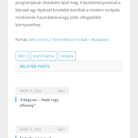
programjának részeként épül meg. A kezdeményezéssel a
bécsiek egy lépéssel közelebb kerültek a modern terápiás
módszerek használatával egy jobb, elfogadóbb
környezethez.
Forrás:
Bécs Város | Nemzetközi Irodák – Budapest
Bécs
pszichiátria
terápia
RELATED
POSTS
MÁRC 9, 2026
0
A húgysav – barát vagy
ellenség?
MÁRC 6, 2026
0