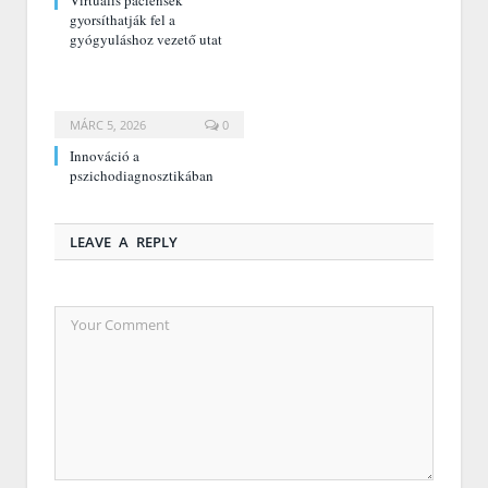
Virtuális páciensek
gyorsíthatják fel a
gyógyuláshoz vezető utat
MÁRC 5, 2026
0
Innováció a
pszichodiagnosztikában
LEAVE A REPLY