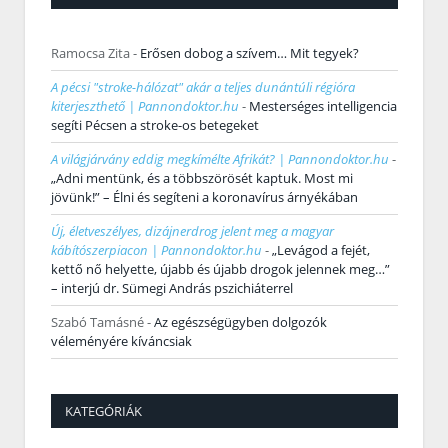
Ramocsa Zita
-
Erősen dobog a szívem… Mit tegyek?
A pécsi "stroke-hálózat" akár a teljes dunántúli régióra
kiterjeszthető | Pannondoktor.hu
-
Mesterséges intelligencia
segíti Pécsen a stroke-os betegeket
A világjárvány eddig megkímélte Afrikát? | Pannondoktor.hu
-
„Adni mentünk, és a többszörösét kaptuk. Most mi
jövünk!” – Élni és segíteni a koronavírus árnyékában
Új, életveszélyes, dizájnerdrog jelent meg a magyar
kábítószerpiacon | Pannondoktor.hu
-
„Levágod a fejét,
kettő nő helyette, újabb és újabb drogok jelennek meg…”
– interjú dr. Sümegi András pszichiáterrel
Szabó Tamásné
-
Az egészségügyben dolgozók
véleményére kíváncsiak
KATEGÓRIÁK