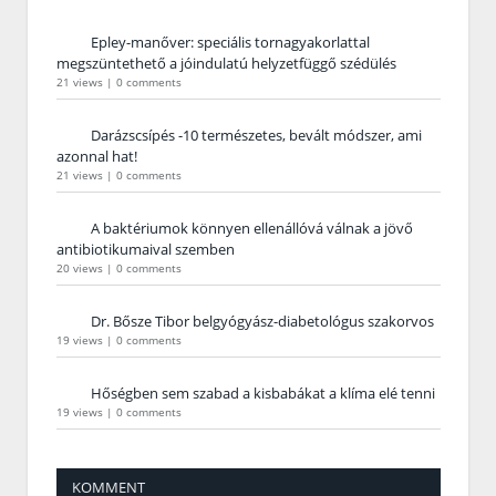
Epley-manőver: speciális tornagyakorlattal
megszüntethető a jóindulatú helyzetfüggő szédülés
21 views
|
0 comments
Darázscsípés -10 természetes, bevált módszer, ami
azonnal hat!
21 views
|
0 comments
A baktériumok könnyen ellenállóvá válnak a jövő
antibiotikumaival szemben
20 views
|
0 comments
Dr. Bősze Tibor belgyógyász-diabetológus szakorvos
19 views
|
0 comments
Hőségben sem szabad a kisbabákat a klíma elé tenni
19 views
|
0 comments
KOMMENT