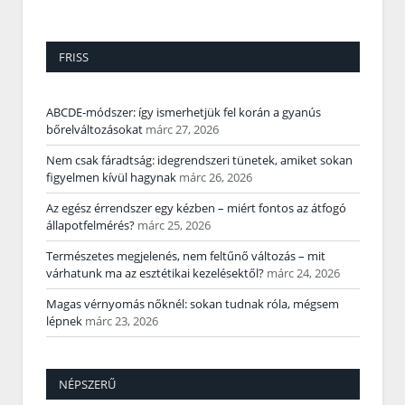
FRISS
ABCDE‑módszer: így ismerhetjük fel korán a gyanús
bőrelváltozásokat
márc 27, 2026
Nem csak fáradtság: idegrendszeri tünetek, amiket sokan
figyelmen kívül hagynak
márc 26, 2026
Az egész érrendszer egy kézben – miért fontos az átfogó
állapotfelmérés?
márc 25, 2026
Természetes megjelenés, nem feltűnő változás – mit
várhatunk ma az esztétikai kezelésektől?
márc 24, 2026
Magas vérnyomás nőknél: sokan tudnak róla, mégsem
lépnek
márc 23, 2026
NÉPSZERŰ