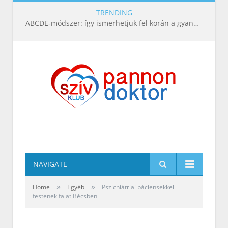
TRENDING
ABCDE‑módszer: így ismerhetjük fel korán a gyanús bőrelváltozásokat
NAVIGATE
»
»
Home
Egyéb
Pszichiátriai páciensekkel
festenek falat Bécsben