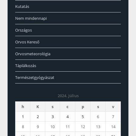
Kutatás
Nem mindennapi
Országos
Orvos Kereső
Orvosmeteorológia
Táplálkozás
Természetgyógyászat
2024. július
h
K
s
c
p
s
v
1
2
3
4
5
6
7
8
9
10
11
12
13
14