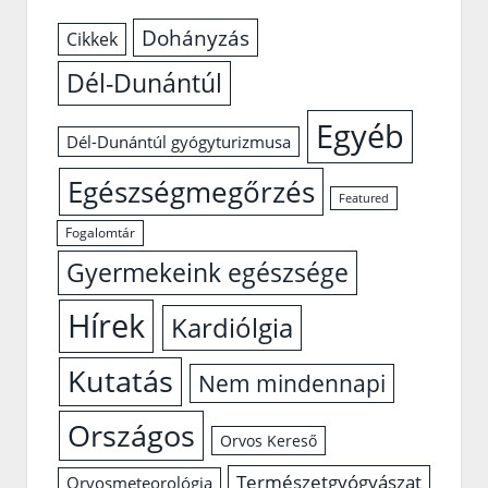
Dohányzás
Cikkek
Dél-Dunántúl
Egyéb
Dél-Dunántúl gyógyturizmusa
Egészségmegőrzés
Featured
Fogalomtár
Gyermekeink egészsége
Hírek
Kardiólgia
Kutatás
Nem mindennapi
Országos
Orvos Kereső
Természetgyógyászat
Orvosmeteorológia