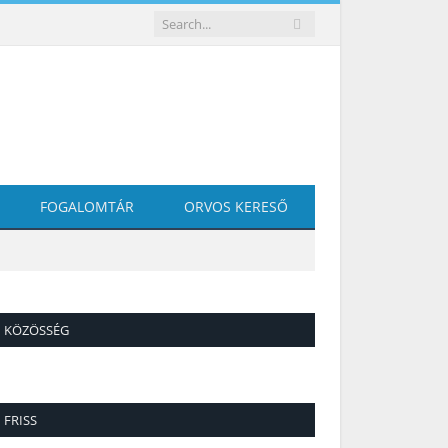
FOGALOMTÁR
ORVOS KERESŐ
KÖZÖSSÉG
FRISS