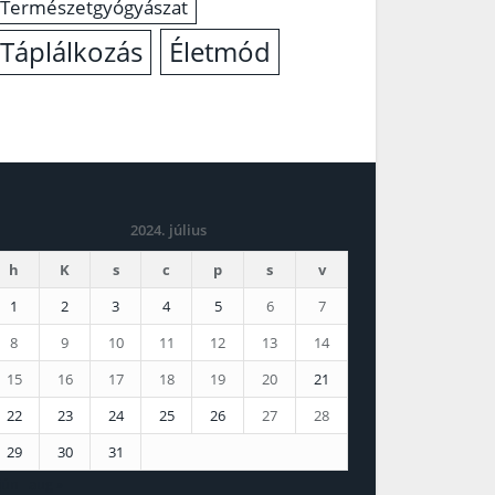
Természetgyógyászat
Életmód
Táplálkozás
2024. július
h
K
s
c
p
s
v
1
2
3
4
5
6
7
8
9
10
11
12
13
14
15
16
17
18
19
20
21
22
23
24
25
26
27
28
29
30
31
 jún
aug »