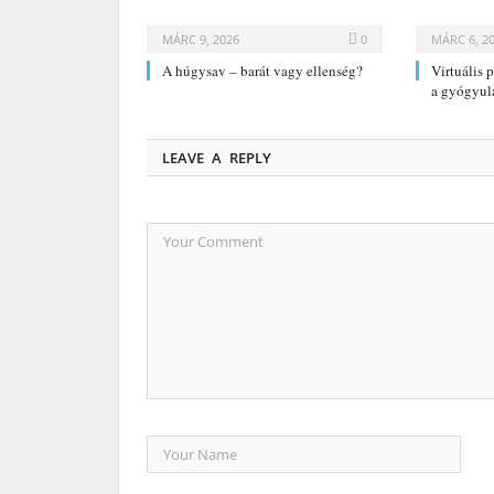
MÁRC 9, 2026
0
MÁRC 6, 2
A húgysav – barát vagy ellenség?
Virtuális 
a gyógyul
LEAVE A REPLY