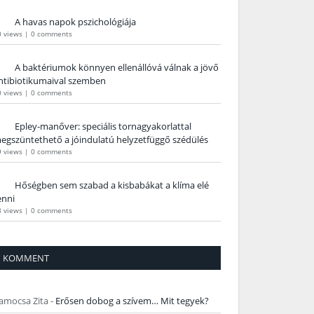
A havas napok pszichológiája
0 views
|
0 comments
A baktériumok könnyen ellenállóvá válnak a jövő
ntibiotikumaival szemben
0 views
|
0 comments
Epley-manőver: speciális tornagyakorlattal
egszüntethető a jóindulatú helyzetfüggő szédülés
9 views
|
0 comments
Hőségben sem szabad a kisbabákat a klíma elé
enni
8 views
|
0 comments
KOMMENT
amocsa Zita
-
Erősen dobog a szívem… Mit tegyek?