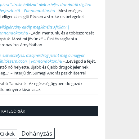
 pécsi "stroke-hálózat" akár a teljes dunántúli régióra
iterjeszthető | Pannondoktor.hu
-
Mesterséges
ntelligencia segíti Pécsen a stroke-os betegeket
 világjárvány eddig megkímélte Afrikát? |
annondoktor.hu
-
„Adni mentünk, és a többszörösét
aptuk. Most mi jövünk!” – Élni és segíteni a
oronavírus árnyékában
j, életveszélyes, dizájnerdrog jelent meg a magyar
ábítószerpiacon | Pannondoktor.hu
-
„Levágod a fejét,
ettő nő helyette, újabb és újabb drogok jelennek
eg…” – interjú dr. Sümegi András pszichiáterrel
zabó Tamásné
-
Az egészségügyben dolgozók
éleményére kíváncsiak
KATEGÓRIÁK
Dohányzás
Cikkek