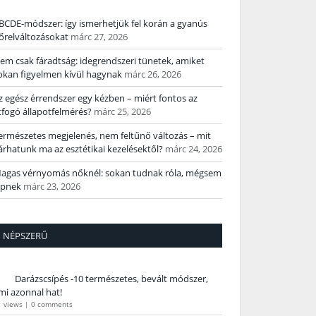
BCDE‑módszer: így ismerhetjük fel korán a gyanús
őrelváltozásokat
márc 27, 2026
em csak fáradtság: idegrendszeri tünetek, amiket
okan figyelmen kívül hagynak
márc 26, 2026
z egész érrendszer egy kézben – miért fontos az
tfogó állapotfelmérés?
márc 25, 2026
ermészetes megjelenés, nem feltűnő változás – mit
árhatunk ma az esztétikai kezelésektől?
márc 24, 2026
agas vérnyomás nőknél: sokan tudnak róla, mégsem
épnek
márc 23, 2026
NÉPSZERŰ
Darázscsípés -10 természetes, bevált módszer,
mi azonnal hat!
1 views
|
0 comments