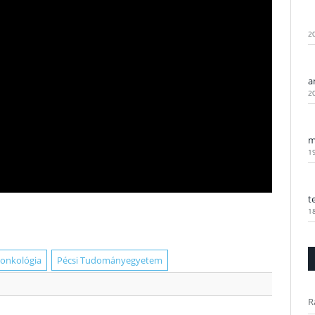
2
a
2
m
1
t
1
onkológia
Pécsi Tudományegyetem
R