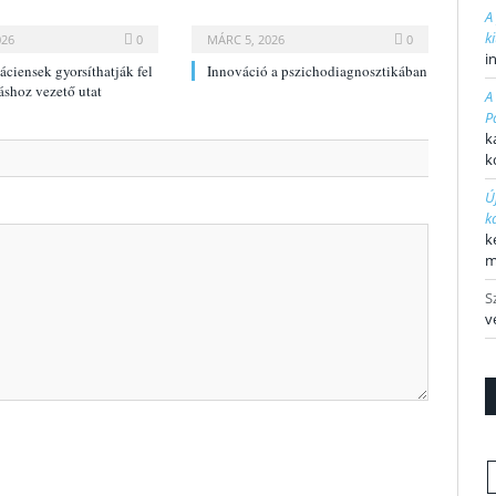
A
k
026
0
MÁRC 5, 2026
0
i
páciensek gyorsíthatják fel
Innováció a pszichodiagnosztikában
áshoz vezető utat
A
P
k
k
Ú
k
k
m
S
v