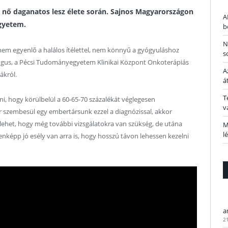
3. nő daganatos lesz élete során. Sajnos Magyarországon
A
egyetem.
b
N
nem egyenlő a halálos ítélettel, nem könnyű a gyógyuláshoz
s
lógus, a Pécsi Tudományegyetem Klinikai Központ Onkoterápiás
A
ákról.
á
T
, hogy körülbelül a 60-65-70 százalékát véglegesen
v
 szembesül egy embertársunk ezzel a diagnózissal, akkor
 lehet, hogy még további vizsgálatokra van szükség, de utána
M
l
denképp jó esély van arra is, hogy hosszú távon lehessen kezelni
a
2