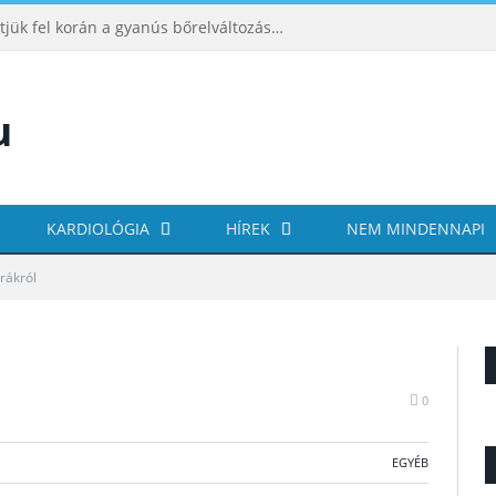
ABCDE‑módszer: így ismerhetjük fel korán a gyanús bőrelváltozásokat
KARDIOLÓGIA
HÍREK
NEM MINDENNAPI
rákról
0
EGYÉB