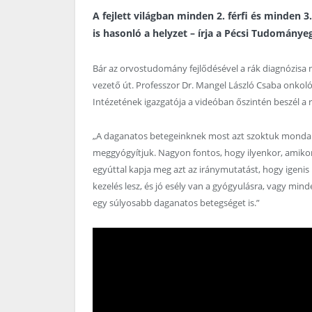
A fejlett világban minden 2. férfi és minden 
is hasonló a helyzet – írja a Pécsi Tudomány
Bár az orvostudomány fejlődésével a rák diagnózisa 
vezető út. Professzor Dr. Mangel László Csaba onko
Intézetének igazgatója a videóban őszintén beszél a r
„A daganatos betegeinknek most azt szoktuk mondani
meggyógyítjuk. Nagyon fontos, hogy ilyenkor, amikor
egyúttal kapja meg azt az iránymutatást, hogy igenis
kezelés lesz, és jó esély van a gyógyulásra, vagy min
egy súlyosabb daganatos betegséget is.”