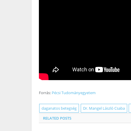
Forrás:
Pécsi Tudományegyetem
daganatos betegség
Dr. Mangel László Csaba
RELATED
POSTS