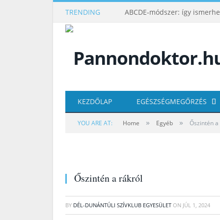
TRENDING
KEZDŐLAP
EGÉSZSÉGMEGŐRZÉS
»
»
YOU ARE AT:
Home
Egyéb
Őszintén a 
Őszintén a rákról
BY
DÉL-DUNÁNTÚLI SZÍVKLUB EGYESÜLET
ON
JÚL 1, 2024