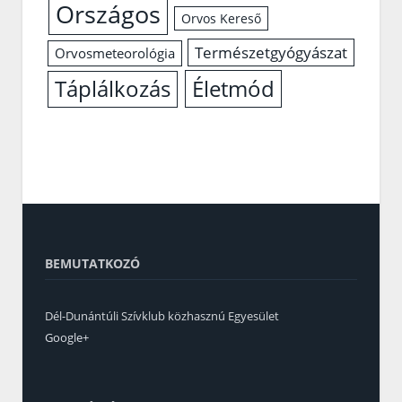
Országos
Orvos Kereső
Természetgyógyászat
Orvosmeteorológia
Életmód
Táplálkozás
BEMUTATKOZÓ
Dél-Dunántúli Szívklub közhasznú Egyesület
Google+