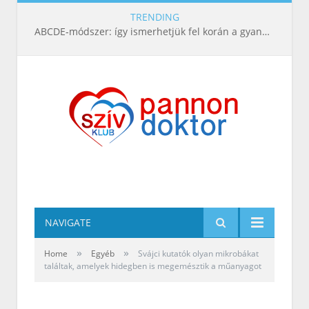
TRENDING
ABCDE‑módszer: így ismerhetjük fel korán a gyanús bőrelváltozásokat
NAVIGATE
»
»
Home
Egyéb
Svájci kutatók olyan mikrobákat
találtak, amelyek hidegben is megemésztik a műanyagot