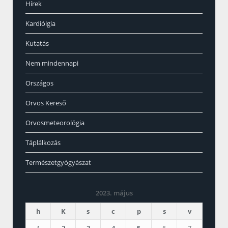
Hírek
Kardiólgia
Kutatás
Nem mindennapi
Országos
Orvos Kereső
Orvosmeteorológia
Táplálkozás
Természetgyógyászat
2023. május
h
K
s
c
p
s
v
1
2
3
4
5
6
7