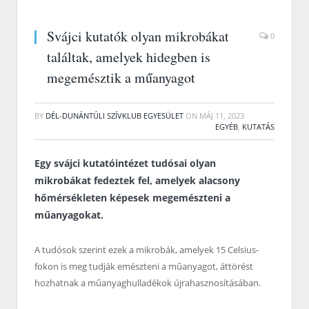
Svájci kutatók olyan mikrobákat
0
találtak, amelyek hidegben is
megemésztik a műanyagot
BY
DÉL-DUNÁNTÚLI SZÍVKLUB EGYESÜLET
ON
MÁJ 11, 2023
EGYÉB
,
KUTATÁS
Egy svájci kutatóintézet tudósai olyan
mikrobákat fedeztek fel, amelyek alacsony
hőmérsékleten képesek megemészteni a
műanyagokat.
A tudósok szerint ezek a mikrobák, amelyek 15 Celsius-
fokon is meg tudják emészteni a műanyagot, áttörést
hozhatnak a műanyaghulladékok újrahasznosításában.