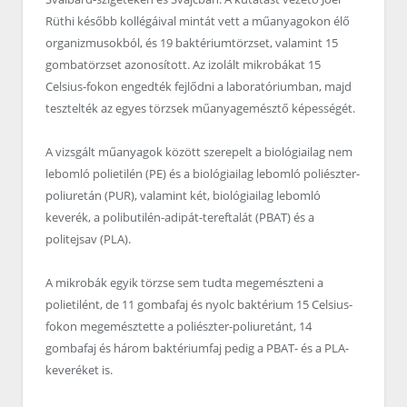
Rüthi később kollégáival mintát vett a műanyagokon élő
organizmusokból, és 19 baktériumtörzset, valamint 15
gombatörzset azonosított. Az izolált mikrobákat 15
Celsius-fokon engedték fejlődni a laboratóriumban, majd
tesztelték az egyes törzsek műanyagemésztő képességét.
A vizsgált műanyagok között szerepelt a biológiailag nem
lebomló polietilén (PE) és a biológiailag lebomló poliészter-
poliuretán (PUR), valamint két, biológiailag lebomló
keverék, a polibutilén-adipát-tereftalát (PBAT) és a
politejsav (PLA).
A mikrobák egyik törzse sem tudta megemészteni a
polietilént, de 11 gombafaj és nyolc baktérium 15 Celsius-
fokon megemésztette a poliészter-poliuretánt, 14
gombafaj és három baktériumfaj pedig a PBAT- és a PLA-
keveréket is.