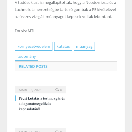
A tudósok azt is megállapították, hogy a Neodevriesia és a
Lachnellula nemzetségbe tartozó gombák a PE kivételével
az összes vizsgált műanyagot képesek voltak lebontani.
Forrás: MTI
környezetvédelem
kutatás
műanyag
tudomány
RELATED
POSTS
MÁRC 16, 2026
0
Pécsi kutatás a testmozgás és
a daganatmegelőzés
kapcsolatáról
MÁRC 11, 2026
0