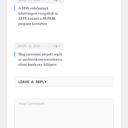
A DNS védelmének
lehetőségeit vizsgálták az
SZTE kutatói a HUNOR-
program keretében
MÁRC 10, 2026
0
Magyar-román projekt segíti
az antibiotikum-rezisztencia
elleni hatékony fellépést
LEAVE A REPLY