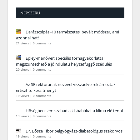
NÉPSZERŰ
Darázscsípés -10 természetes, bevált módszer, ami
azonnal hat!
21 views
|
0 comments
Epley-manőver: speciális tornagyakorlattal
megszüntethető a jóindulatú helyzetfüggő szédülés
20 views
|
0 comments
Az SE rektorának nevével visszaélve reklámoztak
értisztító készítményt
19 views
|
0 comments
Hőségben sem szabad a kisbabákat a klíma elé tenni
19 views
|
0 comments
Dr. Bősze Tibor belgyógyász-diabetológus szakorvos
19 views
|
0 comments