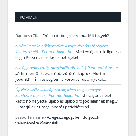
KOMMENT
Ramocsa Zita
-
Erősen dobog a szívem… Mit tegyek?
A pécsi "stroke-hálózat" akár a teljes dunántúli régióra
kiterjeszthető | Pannondoktor.hu
-
Mesterséges intelligencia
segíti Pécsen a stroke-os betegeket
A világjárvány eddig megkímélte Afrikát? | Pannondoktor.hu
-
„Adni mentünk, és a többszörösét kaptuk. Most mi
jövünk!” – Élni és segíteni a koronavírus árnyékában
Új, életveszélyes, dizájnerdrog jelent meg a magyar
kábítószerpiacon | Pannondoktor.hu
-
„Levágod a fejét,
kettő nő helyette, újabb és újabb drogok jelennek meg…”
– interjú dr. Sümegi András pszichiáterrel
Szabó Tamásné
-
Az egészségügyben dolgozók
véleményére kíváncsiak