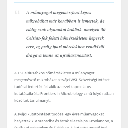
A műanyagot megemészteni képes
mikrobákat már korábban is ismertek, de
eddig csak olyanokat találtak, amelyek 30
Celsius-fok feletti hőmérsékleten képesek
erre, ez pedig ipari méretekben rendkívül
drágává tenné az újrahasznosítást.
A 15 Celsius-fokos hőmérsékleten a műanyagot
megemésztő mikrobákat a svájci WSL Szövetségi Intézet
tudósai fedezték fel, akik az ezzel kapcsolatos
kutatásaikról a Frontiers in Microbiology című folyóiratban
közöltek tanulmányt.
A svájci kutatóintézet tudósai egy évre műanyagokat
helyeztek ki a szabadba és ástak el a talajba Grönlandon, a
Svalbard-szigeteken és Svájcban. A kutatást vezető Joel