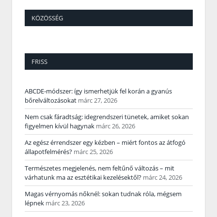
KÖZÖSSÉG
FRISS
ABCDE‑módszer: így ismerhetjük fel korán a gyanús
bőrelváltozásokat
márc 27, 2026
Nem csak fáradtság: idegrendszeri tünetek, amiket sokan
figyelmen kívül hagynak
márc 26, 2026
Az egész érrendszer egy kézben – miért fontos az átfogó
állapotfelmérés?
márc 25, 2026
Természetes megjelenés, nem feltűnő változás – mit
várhatunk ma az esztétikai kezelésektől?
márc 24, 2026
Magas vérnyomás nőknél: sokan tudnak róla, mégsem
lépnek
márc 23, 2026