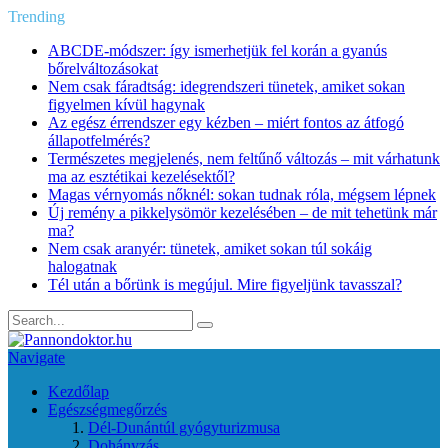
Trending
ABCDE‑módszer: így ismerhetjük fel korán a gyanús
bőrelváltozásokat
Nem csak fáradtság: idegrendszeri tünetek, amiket sokan
figyelmen kívül hagynak
Az egész érrendszer egy kézben – miért fontos az átfogó
állapotfelmérés?
Természetes megjelenés, nem feltűnő változás – mit várhatunk
ma az esztétikai kezelésektől?
Magas vérnyomás nőknél: sokan tudnak róla, mégsem lépnek
Új remény a pikkelysömör kezelésében – de mit tehetünk már
ma?
Nem csak aranyér: tünetek, amiket sokan túl sokáig
halogatnak
Tél után a bőrünk is megújul. Mire figyeljünk tavasszal?
Navigate
Kezdőlap
Egészségmegőrzés
Dél-Dunántúl gyógyturizmusa
Dohányzás