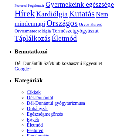
Gyermekeink egészsége
Fogalomtár
Featured
Hírek
Kutatás
Kardiólgia
Nem
Országos
mindennapi
Orvos Kereső
Természetgyógyászat
Orvosmeteorológia
Életmód
Táplálkozás
Bemutatkozó
Dél-Dunántúli Szívklub közhasznú Egyesület
Google+
Kategóriák
Cikkek
Dél-Dunántúl
Dél-Dunántúl gyógyturizmusa
Dohányzás
Egészségmegőrzés
Egyéb
Életmód
Featured
Fogalomtár