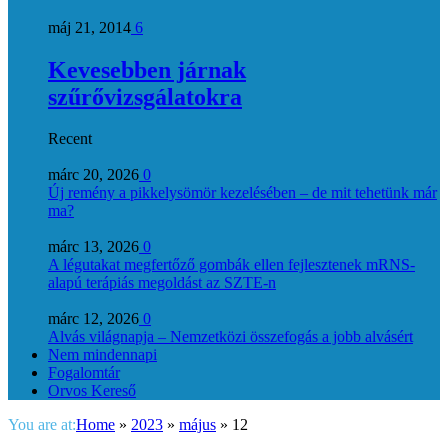
máj 21, 2014
6
Kevesebben járnak
szűrővizsgálatokra
Recent
márc 20, 2026
0
Új remény a pikkelysömör kezelésében – de mit tehetünk már
ma?
márc 13, 2026
0
A légutakat megfertőző gombák ellen fejlesztenek mRNS-
alapú terápiás megoldást az SZTE-n
márc 12, 2026
0
Alvás világnapja – Nemzetközi összefogás a jobb alvásért
Nem mindennapi
Fogalomtár
Orvos Kereső
You are at:
Home
»
2023
»
május
»
12