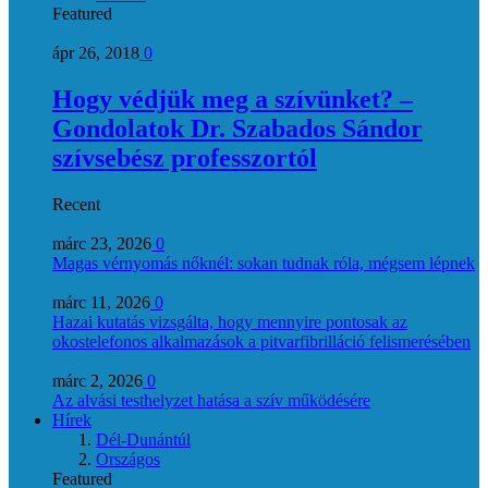
Featured
ápr 26, 2018
0
Hogy védjük meg a szívünket? –
Gondolatok Dr. Szabados Sándor
szívsebész professzortól
Recent
márc 23, 2026
0
Magas vérnyomás nőknél: sokan tudnak róla, mégsem lépnek
márc 11, 2026
0
Hazai kutatás vizsgálta, hogy mennyire pontosak az
okostelefonos alkalmazások a pitvarfibrilláció felismerésében
márc 2, 2026
0
Az alvási testhelyzet hatása a szív működésére
Hírek
Dél-Dunántúl
Országos
Featured