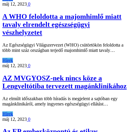
máj 12, 2023
0
A WHO feloldotta a majomhimlő miatt
tavaly elrendelt egészségügyi
vészhelyzetet
Az Egészségügyi Világszervezet (WHO) csütörtökön feloldotta a
több mint száz országban terjedő majomhimlő miatt tavaly…
Hírek
máj 12, 2023
0
AZ MVGYOSZ-nek nincs köze a
Lengyeltótiba tervezett magánklinikához
Az elmúlt időszakban több híradás is megjelent a sajtóban egy
magánklinikáról, amely ingyenes egészségügyi ellátást…
Hírek
máj 12, 2023
0
Az EP emberközpontú és etikus