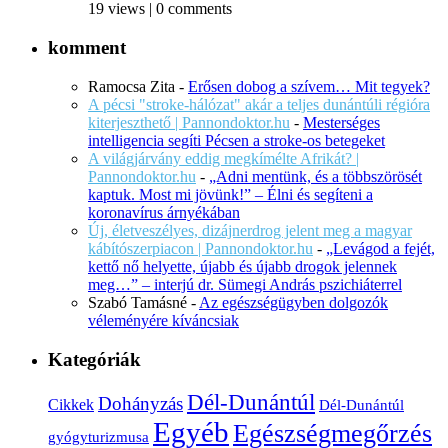
19 views
|
0 comments
komment
Ramocsa Zita
-
Erősen dobog a szívem… Mit tegyek?
A pécsi "stroke-hálózat" akár a teljes dunántúli régióra
kiterjeszthető | Pannondoktor.hu
-
Mesterséges
intelligencia segíti Pécsen a stroke-os betegeket
A világjárvány eddig megkímélte Afrikát? |
Pannondoktor.hu
-
„Adni mentünk, és a többszörösét
kaptuk. Most mi jövünk!” – Élni és segíteni a
koronavírus árnyékában
Új, életveszélyes, dizájnerdrog jelent meg a magyar
kábítószerpiacon | Pannondoktor.hu
-
„Levágod a fejét,
kettő nő helyette, újabb és újabb drogok jelennek
meg…” – interjú dr. Sümegi András pszichiáterrel
Szabó Tamásné
-
Az egészségügyben dolgozók
véleményére kíváncsiak
Kategóriák
Dél-Dunántúl
Dohányzás
Cikkek
Dél-Dunántúl
Egyéb
Egészségmegőrzés
gyógyturizmusa