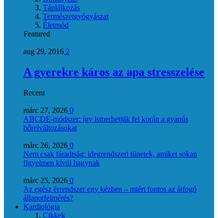
Táplálkozás
Természetgyógyászat
Életmód
Featured
aug 29, 2016
2
A gyerekre káros az apa stresszelése
Recent
márc 27, 2026
0
ABCDE‑módszer: így ismerhetjük fel korán a gyanús
bőrelváltozásokat
márc 26, 2026
0
Nem csak fáradtság: idegrendszeri tünetek, amiket sokan
figyelmen kívül hagynak
márc 25, 2026
0
Az egész érrendszer egy kézben – miért fontos az átfogó
állapotfelmérés?
Kardiológia
Cikkek