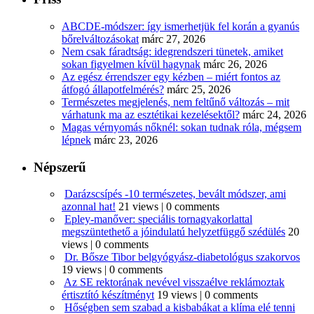
ABCDE‑módszer: így ismerhetjük fel korán a gyanús
bőrelváltozásokat
márc 27, 2026
Nem csak fáradtság: idegrendszeri tünetek, amiket
sokan figyelmen kívül hagynak
márc 26, 2026
Az egész érrendszer egy kézben – miért fontos az
átfogó állapotfelmérés?
márc 25, 2026
Természetes megjelenés, nem feltűnő változás – mit
várhatunk ma az esztétikai kezelésektől?
márc 24, 2026
Magas vérnyomás nőknél: sokan tudnak róla, mégsem
lépnek
márc 23, 2026
Népszerű
Darázscsípés -10 természetes, bevált módszer, ami
azonnal hat!
21 views
|
0 comments
Epley-manőver: speciális tornagyakorlattal
megszüntethető a jóindulatú helyzetfüggő szédülés
20
views
|
0 comments
Dr. Bősze Tibor belgyógyász-diabetológus szakorvos
19 views
|
0 comments
Az SE rektorának nevével visszaélve reklámoztak
értisztító készítményt
19 views
|
0 comments
Hőségben sem szabad a kisbabákat a klíma elé tenni