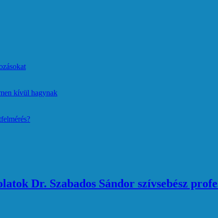
ozásokat
lmen kívül hagynak
tfelmérés?
atok Dr. Szabados Sándor szívsebész profe