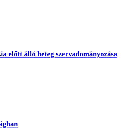
zia előtt álló beteg szervadományozása
ságban