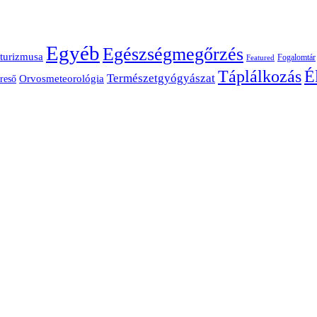
Egyéb
Egészségmegőrzés
turizmusa
Fogalomtár
Featured
É
Táplálkozás
Természetgyógyászat
Orvosmeteorológia
reső