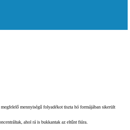
 A megfelelő mennyiségű folyadékot tiszta hó formájában sikerült
ncentráltak, ahol rá is bukkantak az eltűnt fiúra.