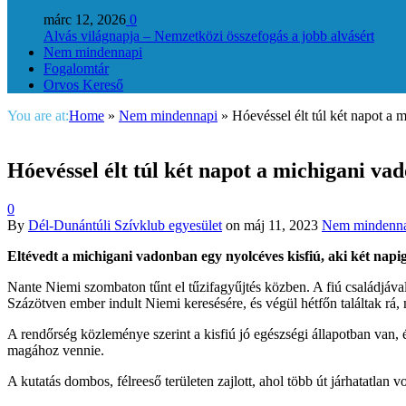
márc 12, 2026
0
Alvás világnapja – Nemzetközi összefogás a jobb alvásért
Nem mindennapi
Fogalomtár
Orvos Kereső
You are at:
Home
»
Nem mindennapi
»
Hóevéssel élt túl két napot a
Hóevéssel élt túl két napot a michigani va
0
By
Dél-Dunántúli Szívklub egyesület
on
máj 11, 2023
Nem mindenn
Eltévedt a michigani vadonban egy nyolcéves kisfiú, aki két nap
Nante Niemi szombaton tűnt el tűzifagyűjtés közben. A fiú családjáv
Százötven ember indult Niemi keresésére, és végül hétfőn találtak rá, n
A rendőrség közleménye szerint a kisfiú jó egészségi állapotban van, 
magához vennie.
A kutatás dombos, félreeső területen zajlott, ahol több út járhatatlan v