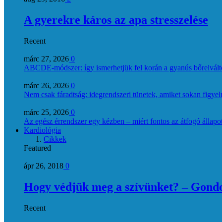
A gyerekre káros az apa stresszelése
Recent
márc 27, 2026
0
ABCDE‑módszer: így ismerhetjük fel korán a gyanús bőrelvált
márc 26, 2026
0
Nem csak fáradtság: idegrendszeri tünetek, amiket sokan figye
márc 25, 2026
0
Az egész érrendszer egy kézben – miért fontos az átfogó állapo
Kardiológia
Cikkek
Featured
ápr 26, 2018
0
Hogy védjük meg a szívünket? – Gondol
Recent