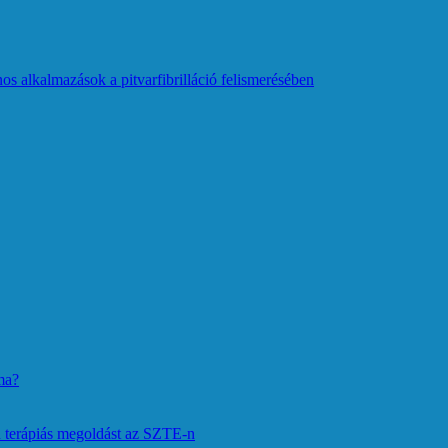
os alkalmazások a pitvarfibrilláció felismerésében
ma?
 terápiás megoldást az SZTE-n