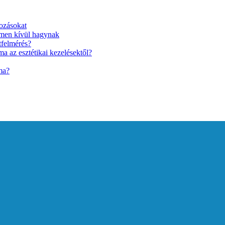
ozásokat
lmen kívül hagynak
tfelmérés?
a az esztétikai kezelésektől?
ma?