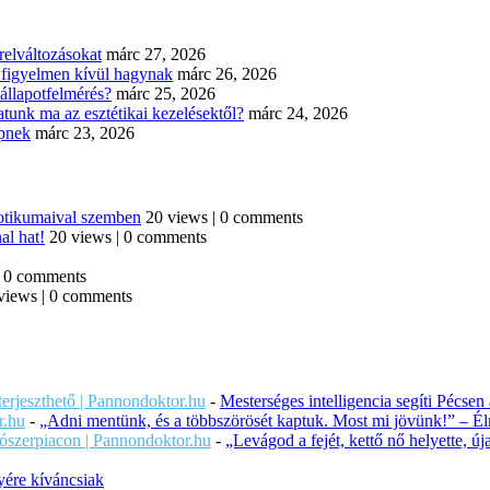
elváltozásokat
márc 27, 2026
n figyelmen kívül hagynak
márc 26, 2026
állapotfelmérés?
márc 25, 2026
tunk ma az esztétikai kezelésektől?
márc 24, 2026
épnek
márc 23, 2026
iotikumaival szemben
20 views
|
0 comments
al hat!
20 views
|
0 comments
|
0 comments
views
|
0 comments
iterjeszthető | Pannondoktor.hu
-
Mesterséges intelligencia segíti Pécsen
r.hu
-
„Adni mentünk, és a többszörösét kaptuk. Most mi jövünk!” – Éln
ítószerpiacon | Pannondoktor.hu
-
„Levágod a fejét, kettő nő helyette, 
ére kíváncsiak