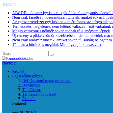
Trending
ABCDE‑módszer: így ismerhetjük fel korán a gyanús bőrelvált
Nem csak fáradtság: idegrendszeri tünetek, amiket sokan figye
Az egész érrendszer egy kézben – miért fontos az átfogó állapo
Természetes megjelenés, nem feltűnő változás – mit várhatunk m
Magas vérnyomás nőknél: sokan tudnak róla, mégsem lépnek
Új remény a pikkelysömör kezelésében – de mit tehetünk már 
Nem csak aranyér: tünetek, amiket sokan túl sokáig halogatnak
Tél után a bőrünk is megújul. Mire figyeljünk tavasszal?
Navigate
Kezdőlap
Egészségmegőrzés
Dél-Dunántúl gyógyturizmusa
Dohányzás
Táplálkozás
Természetgyógyászat
Életmód
Featured
aug 29, 2016
2