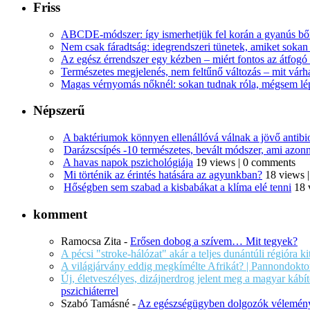
Friss
ABCDE‑módszer: így ismerhetjük fel korán a gyanús bőr
Nem csak fáradtság: idegrendszeri tünetek, amiket soka
Az egész érrendszer egy kézben – miért fontos az átfogó 
Természetes megjelenés, nem feltűnő változás – mit várha
Magas vérnyomás nőknél: sokan tudnak róla, mégsem l
Népszerű
A baktériumok könnyen ellenállóvá válnak a jövő antib
Darázscsípés -10 természetes, bevált módszer, ami azonn
A havas napok pszichológiája
19 views
|
0 comments
Mi történik az érintés hatására az agyunkban?
18 views
Hőségben sem szabad a kisbabákat a klíma elé tenni
18 
komment
Ramocsa Zita
-
Erősen dobog a szívem… Mit tegyek?
A pécsi "stroke-hálózat" akár a teljes dunántúli régióra k
A világjárvány eddig megkímélte Afrikát? | Pannondokto
Új, életveszélyes, dizájnerdrog jelent meg a magyar káb
pszichiáterrel
Szabó Tamásné
-
Az egészségügyben dolgozók vélemény