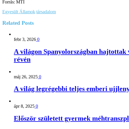
Forrás: MTI
Egyesült Államok
társadalom
Related
Posts
febr 3, 2026
0
A világon Spanyolországban hajtottak v
révén
máj 26, 2025
0
A világ legrégebbi teljes emberi ujjle
ápr 8, 2025
0
Először született gyermek méhtranszp