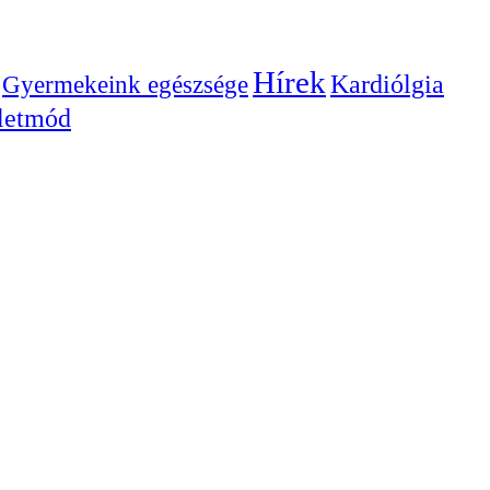
Hírek
Gyermekeink egészsége
Kardiólgia
letmód