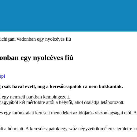
 michigani vadonban egy nyolcéves fiú
donban egy nyolcéves fiú
api
ig csak havat evett, míg a keresőcsapatok rá nem bukkantak.
al egy nemzeti parkban kempingezett.
agyjából két mérföldre attól a helytől, ahol családja letáborozott.
és egy farönk alatt keresett menedéket az időjárás viszontagságai elől.
olt a hó miatt. A keresőcsapatok egy száz négyzetkilométeres területre ko