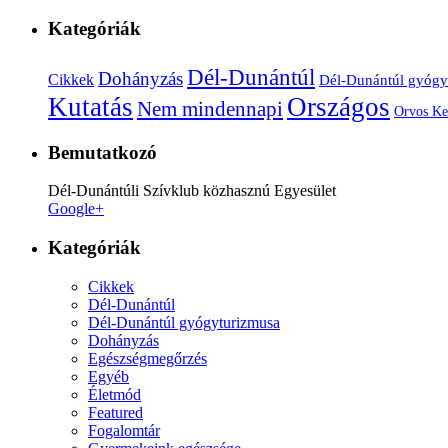
Kategóriák
Dél-Dunántúl
Dohányzás
Cikkek
Dél-Dunántúl gyógy
Kutatás
Országos
Nem mindennapi
Orvos Ke
Bemutatkozó
Dél-Dunántúli Szívklub közhasznú Egyesület
Google+
Kategóriák
Cikkek
Dél-Dunántúl
Dél-Dunántúl gyógyturizmusa
Dohányzás
Egészségmegőrzés
Egyéb
Életmód
Featured
Fogalomtár