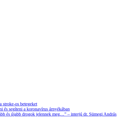
 a stroke-os betegeket
i és segíteni a koronavírus árnyékában
újabb és újabb drogok jelennek meg…” – interjú dr. Sümegi András