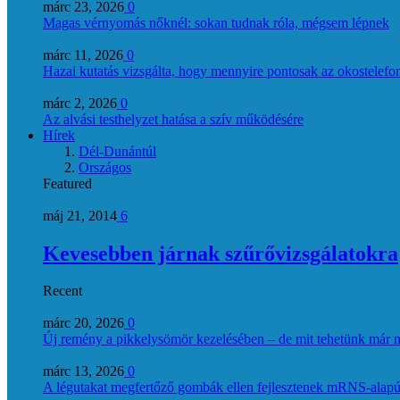
márc 23, 2026
0
Magas vérnyomás nőknél: sokan tudnak róla, mégsem lépnek
márc 11, 2026
0
Hazai kutatás vizsgálta, hogy mennyire pontosak az okostelefon
márc 2, 2026
0
Az alvási testhelyzet hatása a szív működésére
Hírek
Dél-Dunántúl
Országos
Featured
máj 21, 2014
6
Kevesebben járnak szűrővizsgálatokra
Recent
márc 20, 2026
0
Új remény a pikkelysömör kezelésében – de mit tehetünk már 
márc 13, 2026
0
A légutakat megfertőző gombák ellen fejlesztenek mRNS-alapú