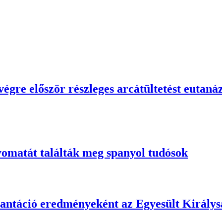
égre először részleges arcátültetést eutaná
nyomatát találták meg spanyol tudósok
lantáció eredményeként az Egyesült Király