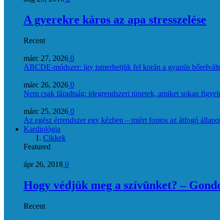
A gyerekre káros az apa stresszelése
Recent
márc 27, 2026
0
ABCDE‑módszer: így ismerhetjük fel korán a gyanús bőrelvált
márc 26, 2026
0
Nem csak fáradtság: idegrendszeri tünetek, amiket sokan figye
márc 25, 2026
0
Az egész érrendszer egy kézben – miért fontos az átfogó állapo
Kardiológia
Cikkek
Featured
ápr 26, 2018
0
Hogy védjük meg a szívünket? – Gondol
Recent