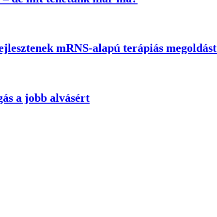
fejlesztenek mRNS-alapú terápiás megoldás
ás a jobb alvásért