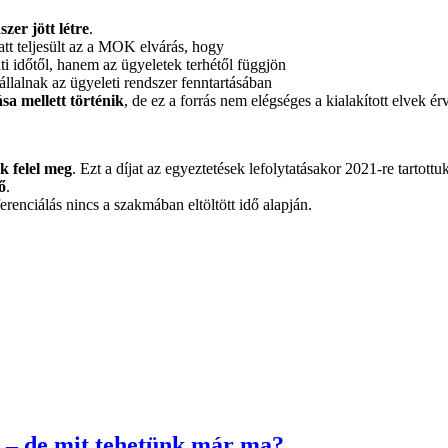
szer jött létre
.
tt teljesült az a MOK elvárás, hogy
i időtől, hanem az ügyeletek terhétől függjön
llalnak az ügyeleti rendszer fenntartásában
sa mellett történik
, de ez a forrás nem elégséges a kialakított elvek é
k felel meg
. Ezt a díjat az egyeztetések lefolytatásakor 2021-re tartottuk
ő
.
renciálás nincs a szakmában eltöltött idő alapján.
 – de mit tehetünk már ma?