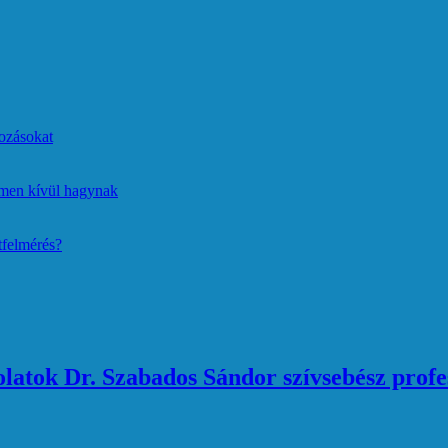
ozásokat
lmen kívül hagynak
tfelmérés?
atok Dr. Szabados Sándor szívsebész profe