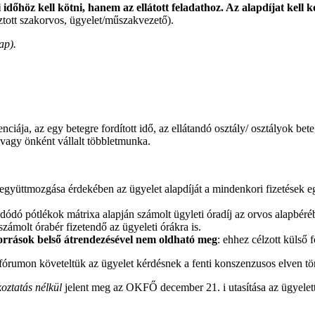
időhöz kell kötni, hanem az ellátott feladathoz. Az
alapdíjat kell 
sztott szakorvos, ügyelet/műszakvezető).
ap).
enciája, az egy betegre fordított idő, az ellátandó osztály/ osztályok bet
 vagy önként vállalt többletmunka.
ó együttmozgása érdekében az ügyelet alapdíját a mindenkori fizetések 
adódó pótlékok mátrixa alapján számolt ügyleti óradíj az orvos alapbéré
számolt órabér fizetendő az ügyeleti órákra is.
források belső átrendezésével nem oldható meg
: ehhez célzott külső 
 fórumon követeltük az ügyelet kérdésnek a fenti konszenzusos elven tö
koztatás nélkül
jelent meg az OKFŐ december 21. i utasítása az ügyelett