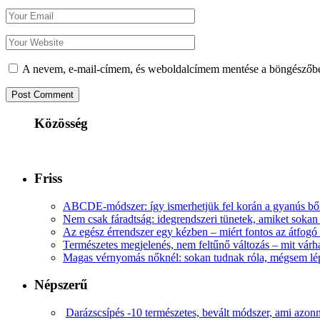
A nevem, e-mail-címem, és weboldalcímem mentése a böngészőb
Közösség
Friss
ABCDE‑módszer: így ismerhetjük fel korán a gyanús bőr
Nem csak fáradtság: idegrendszeri tünetek, amiket soka
Az egész érrendszer egy kézben – miért fontos az átfogó 
Természetes megjelenés, nem feltűnő változás – mit várha
Magas vérnyomás nőknél: sokan tudnak róla, mégsem l
Népszerű
Darázscsípés -10 természetes, bevált módszer, ami azonn