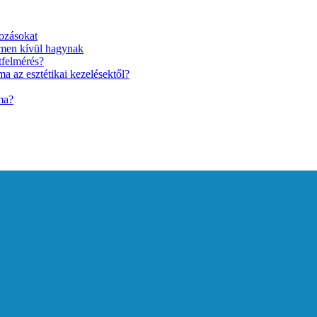
ozásokat
lmen kívül hagynak
tfelmérés?
a az esztétikai kezelésektől?
ma?