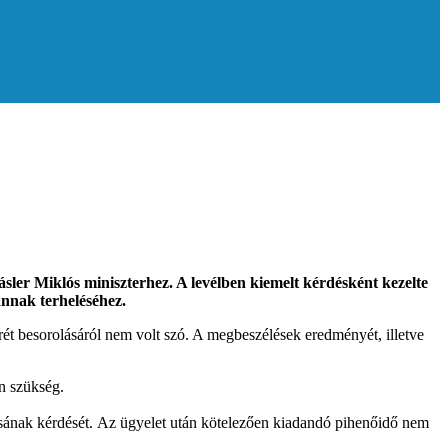
er Miklós miniszterhez. A levélben kiemelt kérdésként kezelte
 annak terheléséhez.
ét besorolásáról nem volt szó. A megbeszélések eredményét, illetve
an szükség.
lásának kérdését. Az ügyelet után kötelezően kiadandó pihenőidő nem