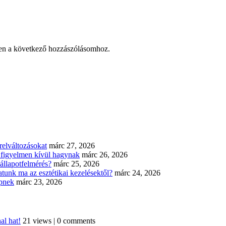
en a következő hozzászólásomhoz.
elváltozásokat
márc 27, 2026
n figyelmen kívül hagynak
márc 26, 2026
állapotfelmérés?
márc 25, 2026
tunk ma az esztétikai kezelésektől?
márc 24, 2026
épnek
márc 23, 2026
al hat!
21 views
|
0 comments