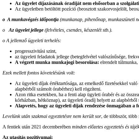
Az ügyelet díjazásának óradíját nem elsősorban a szolgálati 
Az ügyeletben betöltött pozíció (beosztott szakorvosjelölt, beo
o
A munkavégzés időpontja
(munkanap, pihenőnap, munkaszüneti n
o
Az ügyelet jellege
(felvételes, csendes, készenlét stb.).
o A jellemző ügyeleti terhelés:
progresszivitási szint,
az ügyeleti feladatok jellege (betegfelvétel valószínűsége, frekv
A végzett munka munkajogi besorolása:
elrendelt túlmunka,
Ezek mellett fontos követelésünk volt:
Az ügyeleti díjak értéktartósága, az emelkedő fizetésekkel val
alapbérből számolt órabérhez) kell rögzíteni.
Azon ritka esetekben, ha a fenti alap ügyleti órabér és az össze
kórházban, hétköznap), az ügyeleti óradíj helyett az alapbérből 
Alapvetés, hogy az ügyeleti díjak rendezése önmagában a 
Levelünk után szakmai egyeztetésre nem került sor
, de többször, több
A fentiek után 2021 decemberében
minden előzetes egyeztetés és tájé
Az utasítás pozitívumai: