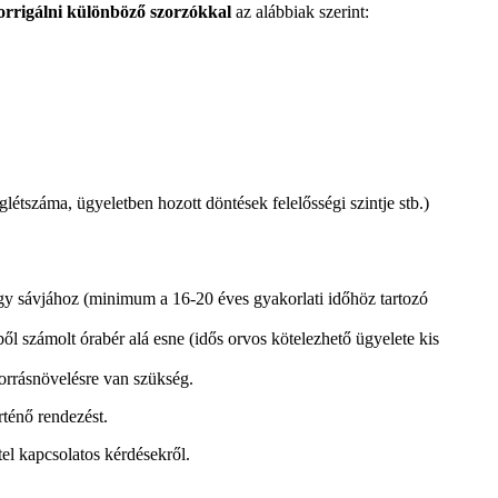
korrigálni különböző szorzókkal
az alábbiak szerint:
eglétszáma, ügyeletben hozott döntések felelősségi szintje stb.)
egy sávjához (minimum a 16-20 éves gyakorlati időhöz tartozó
ből számolt órabér alá esne (idős orvos kötelezhető ügyelete kis
forrásnövelésre van szükség.
rténő rendezést.
el kapcsolatos kérdésekről.