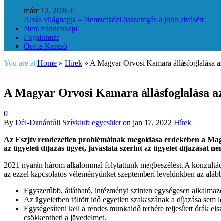
márc 12, 2026
0
Alvás világnapja – Nemzetközi összefogás a jobb alvásért
Nem mindennapi
Fogalomtár
Orvos Kereső
You are at:
Home
»
Hírek
»
A Magyar Orvosi Kamara állásfoglalása az 
A Magyar Orvosi Kamara állásfoglalása az 
0
By
Dél-Dunántúli Szívklub egyesület
on
jan 17, 2022
Hírek
Az Eszjtv rendezetlen problémáinak megoldása érdekében a Magya
az ügyeleti díjazás ügyét, javaslata szerint az ügyelet díjazását n
2021 nyarán három alkalommal folytattunk megbeszélést. A konzultáci
az ezzel kapcsolatos véleményünket szeptemberi levelünkben az alább
Egyszerűbb, átlátható, intézményi szinten egységesen alkalmazot
Az ügyeletben töltött idő egyetlen szakaszának a díjazása sem l
Egységesíteni kell a rendes munkaidő terhére teljesített órák 
csökkentheti a jövedelmet.