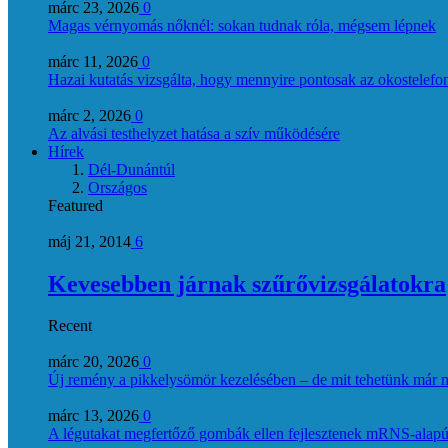
márc 23, 2026
0
Magas vérnyomás nőknél: sokan tudnak róla, mégsem lépnek
márc 11, 2026
0
Hazai kutatás vizsgálta, hogy mennyire pontosak az okostelefon
márc 2, 2026
0
Az alvási testhelyzet hatása a szív működésére
Hírek
Dél-Dunántúl
Országos
Featured
máj 21, 2014
6
Kevesebben járnak szűrővizsgálatokra
Recent
márc 20, 2026
0
Új remény a pikkelysömör kezelésében – de mit tehetünk már 
márc 13, 2026
0
A légutakat megfertőző gombák ellen fejlesztenek mRNS-alapú