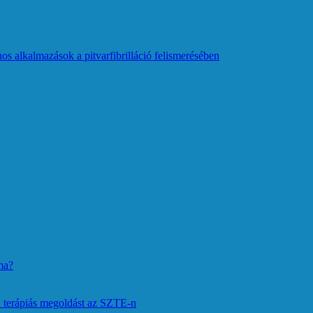
os alkalmazások a pitvarfibrilláció felismerésében
ma?
 terápiás megoldást az SZTE-n