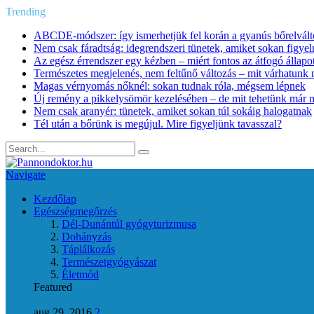
Trending
ABCDE‑módszer: így ismerhetjük fel korán a gyanús bőrelvált
Nem csak fáradtság: idegrendszeri tünetek, amiket sokan figye
Az egész érrendszer egy kézben – miért fontos az átfogó állapo
Természetes megjelenés, nem feltűnő változás – mit várhatunk m
Magas vérnyomás nőknél: sokan tudnak róla, mégsem lépnek
Új remény a pikkelysömör kezelésében – de mit tehetünk már 
Nem csak aranyér: tünetek, amiket sokan túl sokáig halogatnak
Tél után a bőrünk is megújul. Mire figyeljünk tavasszal?
Navigate
Kezdőlap
Egészségmegőrzés
Dél-Dunántúl gyógyturizmusa
Dohányzás
Táplálkozás
Természetgyógyászat
Életmód
Featured
aug 29, 2016
2