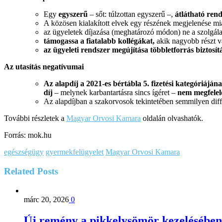
Egy
egyszerű
– sőt: túlzottan egyszerű –,
átlátható rend
A közösen kialakított elvek egy részének megjelenése mia
az ügyeletek díjazása (meghatározó módon) ne a szolgálat
támogassa a fiatalabb kollégákat,
akik nagyobb részt vá
az ügyeleti rendszer megújítása többletforrás biztosítá
Az utasítás negatívumai
Az alapdíj a 2021-es bértábla 5. fizetési kategóriájána
díj
– melynek karbantartásra sincs ígéret –
nem megfelel
Az alapdíjban a szakorvosok tekintetében semmilyen diffe
További részletek a
Magyar Orvosi Kamara
oldalán olvashatók.
Forrás: mok.hu
egészségügy
gyermekfelügyelet
Magyar Orvosi Kamara
Related
Posts
márc 20, 2026
0
Új remény a pikkelysömör kezelésében