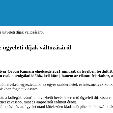
ügyeleti díjak változásáról
ügyeleti díjak változásáról
r Orvosi Kamara elnöksége 2021 júniusában levélben fordult Kásl
em csak a szolgálati időhöz kell kötni, hanem az ellátott feladathoz,
ón elvekről egyeztettünk, az egyes szakterületek és intézmények konkr
iakban foglaltuk össze:
t, a kollegák számára tervezhető bevételt teremtő ügyeleti díjazásra v
ehet kevesebb, mint az alapbérből számolt óradíj.
elszámolását és az ügyelet utáni kötelezően kiadandó pihenőidő elszámo