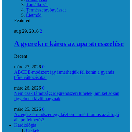
Táplálkozás
Természetgyógyászat
Életmód
Featured
aug 29, 2016
2
A gyerekre káros az apa stresszelése
Recent
márc 27, 2026
0
ABCDE‑módszer: így ismerhetjük fel korán a gyanús
bőrelváltozásokat
márc 26, 2026
0
Nem csak fáradtság: idegrendszeri tünetek, amiket sokan
figyelmen kívül hagynak
márc 25, 2026
0
Az egész érrendszer egy kézben – miért fontos az átfogó
állapotfelmérés?
Kardiológia
Cikkek