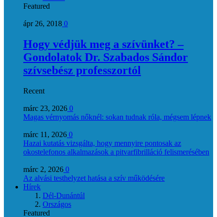
Featured
ápr 26, 2018
0
Hogy védjük meg a szívünket? –
Gondolatok Dr. Szabados Sándor
szívsebész professzortól
Recent
márc 23, 2026
0
Magas vérnyomás nőknél: sokan tudnak róla, mégsem lépnek
márc 11, 2026
0
Hazai kutatás vizsgálta, hogy mennyire pontosak az
okostelefonos alkalmazások a pitvarfibrilláció felismerésében
márc 2, 2026
0
Az alvási testhelyzet hatása a szív működésére
Hírek
Dél-Dunántúl
Országos
Featured