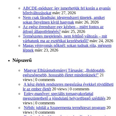
ABCDE‑módszer: így ismerhetjük fel korán a gyanús
bőrelváltozásokat
márc 27, 2026
Nem csak fáradtság: idegrendszeri tünetek, amiket
sokan figyelmen kívül hagynak
márc 26, 2026
Az egész érrendszer egy kézben – miért fontos az
átfogó állapotfelmérés?
márc 25, 2026
Természetes megjelenés, nem feltűnő változás – mit
várhatunk ma az esztétikai kezelésektől?
márc 24, 2026
Magas vérnyomás nőknél: sokan tudnak róla, mégsem
lépnek
márc 23, 2026
Népszerű
Magyar Elhízástudományi Társaság: „Boldogabb,
egészségesebb, hosszabb életet mindenkinek!”
21
views
|
0 comments
A kész ételek rendszeres megsózása évekkel rövidítheti
le az ember életét
20 views
|
0 comments
Epley-manőver: speciális tornagyakorlattal
megszüntethető a jóindulatú helyzetfüggő szédülés
20
views
|
0 comments
Nébih: jubilál a Szupermenta termékteszt program
20
views
|
0 comments