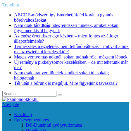
Trending
ABCDE‑módszer: így ismerhetjük fel korán a gyanús
bőrelváltozásokat
Nem csak fáradtság: idegrendszeri tünetek, amiket sokan
figyelmen kívül hagynak
Az egész érrendszer egy kézben – miért fontos az átfogó
állapotfelmérés?
Természetes megjelenés, nem feltűnő változás – mit várhatunk
ma az esztétikai kezelésektől?
Magas vérnyomás nőknél: sokan tudnak róla, mégsem lépnek
Új remény a pikkelysömör kezelésében – de mit tehetünk már
ma?
Nem csak aranyér: tünetek, amiket sokan túl sokáig
halogatnak
Tél után a bőrünk is megújul. Mire figyeljünk tavasszal?
Navigate
Kezdőlap
Egészségmegőrzés
Dél-Dunántúl gyógyturizmusa
Dohányzás