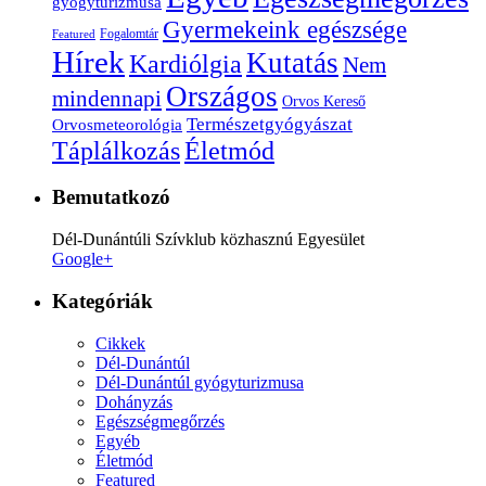
gyógyturizmusa
Gyermekeink egészsége
Fogalomtár
Featured
Hírek
Kutatás
Kardiólgia
Nem
Országos
mindennapi
Orvos Kereső
Természetgyógyászat
Orvosmeteorológia
Életmód
Táplálkozás
Bemutatkozó
Dél-Dunántúli Szívklub közhasznú Egyesület
Google+
Kategóriák
Cikkek
Dél-Dunántúl
Dél-Dunántúl gyógyturizmusa
Dohányzás
Egészségmegőrzés
Egyéb
Életmód
Featured