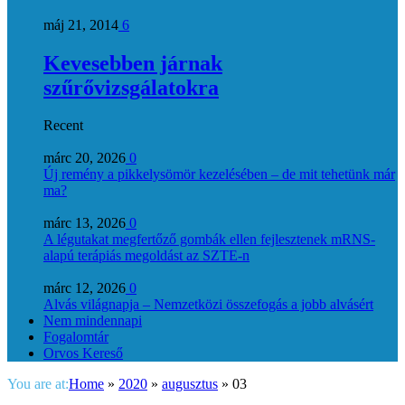
máj 21, 2014
6
Kevesebben járnak
szűrővizsgálatokra
Recent
márc 20, 2026
0
Új remény a pikkelysömör kezelésében – de mit tehetünk már
ma?
márc 13, 2026
0
A légutakat megfertőző gombák ellen fejlesztenek mRNS-
alapú terápiás megoldást az SZTE-n
márc 12, 2026
0
Alvás világnapja – Nemzetközi összefogás a jobb alvásért
Nem mindennapi
Fogalomtár
Orvos Kereső
You are at:
Home
»
2020
»
augusztus
»
03