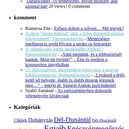
Darázscsípés -10 természetes, bevált módszer, ami
azonnal hat!
20 views
|
0 comments
komment
Ramocsa Zita
-
Erősen dobog a szívem… Mit tegyek?
A pécsi "stroke-hálózat" akár a teljes dunántúli régióra
kiterjeszthető | Pannondoktor.hu
-
Mesterséges
intelligencia segíti Pécsen a stroke-os betegeket
A világjárvány eddig megkímélte Afrikát? |
Pannondoktor.hu
-
„Adni mentünk, és a többszörösét
kaptuk. Most mi jövünk!” – Élni és segíteni a
koronavírus árnyékában
Új, életveszélyes, dizájnerdrog jelent meg a magyar
kábítószerpiacon | Pannondoktor.hu
-
„Levágod a fejét,
kettő nő helyette, újabb és újabb drogok jelennek
meg…” – interjú dr. Sümegi András pszichiáterrel
Szabó Tamásné
-
Az egészségügyben dolgozók
véleményére kíváncsiak
Kategóriák
Dél-Dunántúl
Dohányzás
Cikkek
Dél-Dunántúl
Egyéb
Egészségmegőrzés