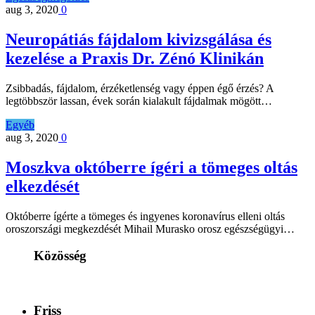
aug 3, 2020
0
Neuropátiás fájdalom kivizsgálása és
kezelése a Praxis Dr. Zénó Klinikán
Zsibbadás, fájdalom, érzéketlenség vagy éppen égő érzés? A
legtöbbször lassan, évek során kialakult fájdalmak mögött…
Egyéb
aug 3, 2020
0
Moszkva októberre ígéri a tömeges oltás
elkezdését
Októberre ígérte a tömeges és ingyenes koronavírus elleni oltás
oroszországi megkezdését Mihail Murasko orosz egészségügyi…
Közösség
Friss