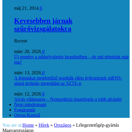
máj 21, 2014
6
Kevesebben járnak
szűrővizsgálatokra
Recent
márc 20, 2026
0
Új remény a pikkelysömör kezelésében – de mit tehetünk már
ma?
márc 13, 2026
0
A légutakat megfertőző gombák ellen fejlesztenek mRNS-
alapú terápiás megoldást az SZTE-n
márc 12, 2026
0
Alvás világnapja – Nemzetközi összefogás a jobb alvásért
Nem mindennapi
Fogalomtár
Orvos Kereső
You are at:
Home
»
Hírek
»
Országos
»
Lélegeztetőgép-gyártás
Magyarországon