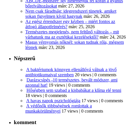
ABCDE‑módszer: így ismerhetjük fel korán a gyanús
bőrelváltozásokat
márc 27, 2026
Nem csak fáradtság: idegrendszeri tünetek, amiket
sokan figyelmen kívül hagynak
márc 26, 2026
Az egész érrendszer egy kézben – miért fontos az
átfogó állapotfelmérés?
márc 25, 2026
Természetes megjelenés, nem feltűnő változás – mit
várhatunk ma az esztétikai kezelésektől?
márc 24, 2026
Magas vérnyomás nőknél: sokan tudnak róla, mégsem
lépnek
márc 23, 2026
Népszerű
A baktériumok könnyen ellenállóvá válnak a jövő
antibiotikumaival szemben
20 views
|
0 comments
Darázscsípés -10 természetes, bevált módszer, ami
azonnal hat!
19 views
|
0 comments
Hőségben sem szabad a kisbabákat a klíma elé tenni
18 views
|
0 comments
A havas napok pszichológiája
17 views
|
0 comments
A védőnők többségének romlottak a
munkakörülményei
17 views
|
0 comments
komment