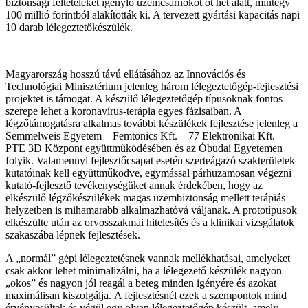
biztonsági feltételeket igénylő üzemcsarnokot öt hét alatt, mintegy
100 millió forintból alakították ki. A tervezett gyártási kapacitás napi
10 darab lélegeztetőkészülék.
Magyarország hosszú távú ellátásához az Innovációs és
Technológiai Minisztérium jelenleg három lélegeztetőgép-fejlesztési
projektet is támogat. A készülő lélegeztetőgép típusoknak fontos
szerepe lehet a koronavírus-terápia egyes fázisaiban. A
légzőtámogatásra alkalmas további készülékek fejlesztése jelenleg a
Semmelweis Egyetem – Femtonics Kft. – 77 Elektronikai Kft. –
PTE 3D Központ együttműködésében és az Óbudai Egyetemen
folyik. Valamennyi fejlesztőcsapat esetén szerteágazó szakterületek
kutatóinak kell együttműködve, egymással párhuzamosan végezni
kutató-fejlesztő tevékenységüket annak érdekében, hogy az
elkészülő légzőkészülékek magas üzembiztonság mellett terápiás
helyzetben is mihamarabb alkalmazhatóvá váljanak. A prototípusok
elkészülte után az orvosszakmai hitelesítés és a klinikai vizsgálatok
szakaszába lépnek fejlesztések.
A „normál” gépi lélegeztetésnek vannak mellékhatásai, amelyeket
csak akkor lehet minimalizálni, ha a lélegezető készülék nagyon
„okos” és nagyon jól reagál a beteg minden igényére és azokat
maximálisan kiszolgálja. A fejlesztésnél ezek a szempontok mind
érvényesültek és végül egy olyan lélegeztetőgép készült, amely