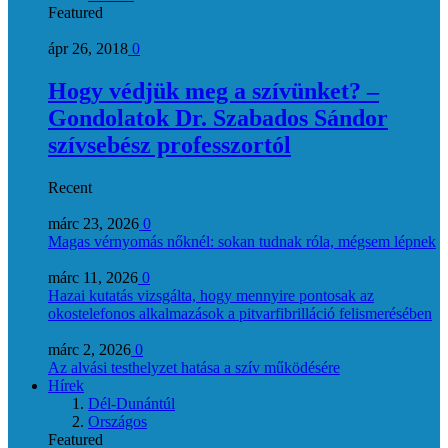
Featured
ápr 26, 2018
0
Hogy védjük meg a szívünket? –
Gondolatok Dr. Szabados Sándor
szívsebész professzortól
Recent
márc 23, 2026
0
Magas vérnyomás nőknél: sokan tudnak róla, mégsem lépnek
márc 11, 2026
0
Hazai kutatás vizsgálta, hogy mennyire pontosak az
okostelefonos alkalmazások a pitvarfibrilláció felismerésében
márc 2, 2026
0
Az alvási testhelyzet hatása a szív működésére
Hírek
Dél-Dunántúl
Országos
Featured