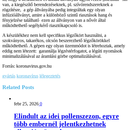
van, a kiegészítő berendezéseknek, pl. szívórendszereknek a
rögzítésre, a gép állványába pedig integráltak egy olyan
infúzióállványt, amire a különböző szintű riasztások hang és
fényjelzése található ezen az állványon van a nővér által
működtethető segélykérő riasztókapcsoló is.
A készülékhez nem kell specifikus légzőkört használni, a
szokványos, takarékos, olcsón beszerezhető légzőkörökkel
működtethető. A gépen egy olyan üzemmódot is létrehoztak, amely
eddig nem létezett: garantálja légzéstérfogatot, a légúti nyomások
minimalizálásával az áramlási görbe optimalizálásával.
Forrás: koronavirus.gov.hu
gyártás
koronavírus
lélegeztetés
Related
Posts
febr 25, 2026
0
Elindult az idei pollenszezon, egyre
több embernél jelentkezhetnek