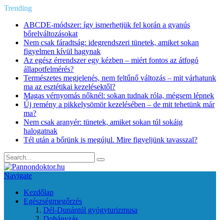
Trending
ABCDE‑módszer: így ismerhetjük fel korán a gyanús
bőrelváltozásokat
Nem csak fáradtság: idegrendszeri tünetek, amiket sokan
figyelmen kívül hagynak
Az egész érrendszer egy kézben – miért fontos az átfogó
állapotfelmérés?
Természetes megjelenés, nem feltűnő változás – mit várhatunk
ma az esztétikai kezelésektől?
Magas vérnyomás nőknél: sokan tudnak róla, mégsem lépnek
Új remény a pikkelysömör kezelésében – de mit tehetünk már
ma?
Nem csak aranyér: tünetek, amiket sokan túl sokáig
halogatnak
Tél után a bőrünk is megújul. Mire figyeljünk tavasszal?
Navigate
Kezdőlap
Egészségmegőrzés
Dél-Dunántúl gyógyturizmusa
Dohányzás