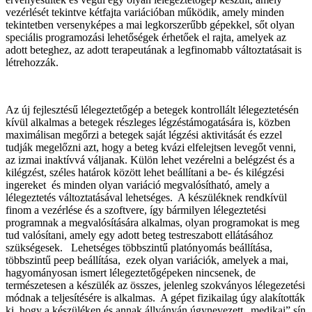
vezérlését tekintve kétfajta variációban működik, amely minden
tekintetben versenyképes a mai legkorszerűbb gépekkel, sőt olyan
speciális programozási lehetőségek érhetőek el rajta, amelyek az
adott beteghez, az adott terapeutának a legfinomabb változtatásait is
létrehozzák.
Az új fejlesztésű lélegeztetőgép a betegek kontrollált lélegeztetésén
kívül alkalmas a betegek részleges légzéstámogatására is, közben
maximálisan megőrzi a betegek saját légzési aktivitását és ezzel
tudják megelőzni azt, hogy a beteg kvázi elfelejtsen levegőt venni,
az izmai inaktívvá váljanak. Külön lehet vezérelni a belégzést és a
kilégzést, széles határok között lehet beállítani a be- és kilégzési
ingereket és minden olyan variáció megvalósítható, amely a
lélegeztetés változtatásával lehetséges. A készüléknek rendkívül
finom a vezérlése és a szoftvere, így bármilyen lélegeztetési
programnak a megvalósítására alkalmas, olyan programokat is meg
tud valósítani, amely egy adott beteg testreszabott ellátásához
szükségesek. Lehetséges többszintű platónyomás beállítása,
többszintű peep beállítása, ezek olyan variációk, amelyek a mai,
hagyományosan ismert lélegeztetőgépeken nincsenek, de
természetesen a készülék az összes, jelenleg szokványos lélegezetési
módnak a teljesítésére is alkalmas. A gépet fizikailag úgy alakították
ki, hogy a készüléken és annak állványán úgynevezett „medikai” sín