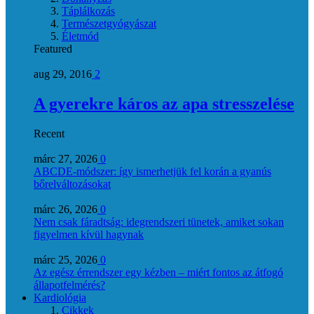
Táplálkozás
Természetgyógyászat
Életmód
Featured
aug 29, 2016
2
A gyerekre káros az apa stresszelése
Recent
márc 27, 2026
0
ABCDE‑módszer: így ismerhetjük fel korán a gyanús
bőrelváltozásokat
márc 26, 2026
0
Nem csak fáradtság: idegrendszeri tünetek, amiket sokan
figyelmen kívül hagynak
márc 25, 2026
0
Az egész érrendszer egy kézben – miért fontos az átfogó
állapotfelmérés?
Kardiológia
Cikkek