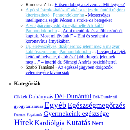
Ramocsa Zita
-
Erősen dobog a szívem… Mit tegyek?
A pécsi "stroke-hálózat" akár a teljes dunántúli régióra
kiterjeszthető | Pannondoktor.hu
-
Mesterséges
intelligencia segíti Pécsen a stroke-os betegeket
A világjárvány eddig megkímélte Afrikát? |
Pannondoktor.hu
-
„Adni mentünk, és a többszörösét
kaptuk. Most mi jövünk!” – Élni és segíteni a
koronavírus árnyékában
Új, életveszélyes, dizájnerdrog jelent meg a magyar
kábítószerpiacon | Pannondoktor.hu
-
„Levágod a fejét,
kettő nő helyette, újabb és újabb drogok jelennek
meg…” – interjú dr. Sümegi András pszichiáterrel
Szabó Tamásné
-
Az egészségügyben dolgozók
véleményére kíváncsiak
Kategóriák
Dél-Dunántúl
Dohányzás
Cikkek
Dél-Dunántúl
Egyéb
Egészségmegőrzés
gyógyturizmusa
Gyermekeink egészsége
Fogalomtár
Featured
Hírek
Kutatás
Kardiólgia
Nem