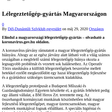
Lélegeztetőgép-gyártás Magyarországon
0
By
Dél-Dunántúli Szívklub egyesület
on
máj 29, 2020
Országos
Elindul a magyarországi lélegeztetőgép-gyártás – olvasható a
koronavirus.gov.hu oldalon.
A koronavírus-járvány rámutatott a magyar lélegeztetőgép-gyártás
hiányára. Ahogy az az egész járvány alatt látható volt a világ számos
országában a megfelelő számú lélegeztetőgép hiánya okozta a
legnagyobb problémát és vezetett sok halálesethez. Az Operatív
Törzs utasítására a külföldi lélegeztetőgépek beszerzése mellett
hetekkel ezelőtt megkezdődött egy hazai lélegeztetőgép fejlesztése
és a gyártáshoz szükséges üzemcsarnok kialakítása.
A lélegeztetőgép prototípusát a Budapesti Műszaki és
Gazdaságtudományi Egyetem készítette el, a gyártás feltételeit pedig
egy állami vállalat, a BM Heros Zrt. teremtette meg. Az
összehangolt kormányzati munkának köszönhetően tehát magyar
fejlesztésű lélegeztetőgépet, magyar üzemcsarnokban, magyar
emberek munkájával fognak előállítani. A speciális higiéniai és