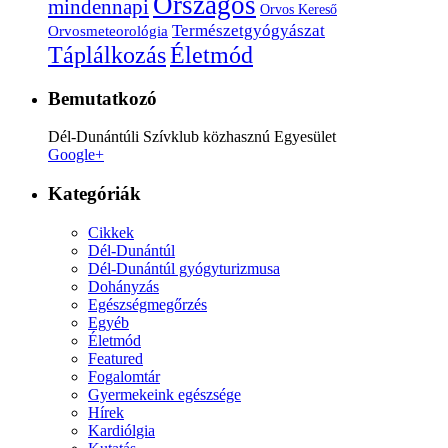
Országos
mindennapi
Orvos Kereső
Természetgyógyászat
Orvosmeteorológia
Életmód
Táplálkozás
Bemutatkozó
Dél-Dunántúli Szívklub közhasznú Egyesület
Google+
Kategóriák
Cikkek
Dél-Dunántúl
Dél-Dunántúl gyógyturizmusa
Dohányzás
Egészségmegőrzés
Egyéb
Életmód
Featured
Fogalomtár
Gyermekeink egészsége
Hírek
Kardiólgia