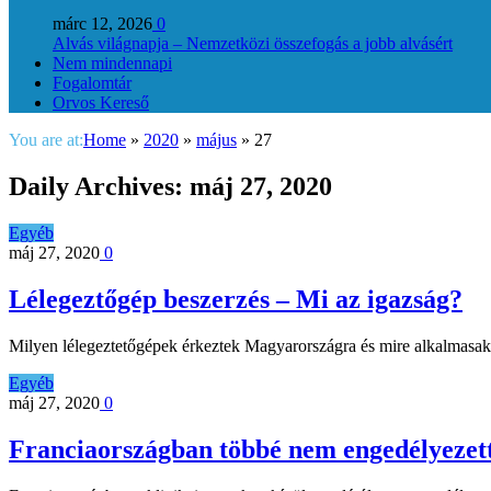
márc 12, 2026
0
Alvás világnapja – Nemzetközi összefogás a jobb alvásért
Nem mindennapi
Fogalomtár
Orvos Kereső
You are at:
Home
»
2020
»
május
»
27
Daily Archives:
máj 27, 2020
Egyéb
máj 27, 2020
0
Lélegeztőgép beszerzés – Mi az igazság?
Milyen lélegeztetőgépek érkeztek Magyarországra és mire alkalmasak
Egyéb
máj 27, 2020
0
Franciaországban többé nem engedélyezett 