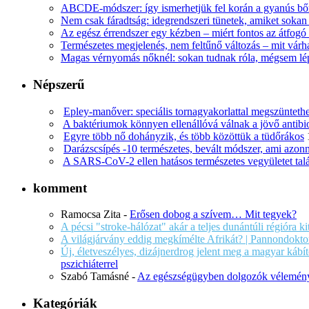
ABCDE‑módszer: így ismerhetjük fel korán a gyanús bőr
Nem csak fáradtság: idegrendszeri tünetek, amiket soka
Az egész érrendszer egy kézben – miért fontos az átfogó 
Természetes megjelenés, nem feltűnő változás – mit várha
Magas vérnyomás nőknél: sokan tudnak róla, mégsem l
Népszerű
Epley-manőver: speciális tornagyakorlattal megszüntethe
A baktériumok könnyen ellenállóvá válnak a jövő antib
Egyre több nő dohányzik, és több közöttük a tüdőrákos
Darázscsípés -10 természetes, bevált módszer, ami azonn
A SARS-CoV-2 ellen hatásos természetes vegyületet tal
komment
Ramocsa Zita
-
Erősen dobog a szívem… Mit tegyek?
A pécsi "stroke-hálózat" akár a teljes dunántúli régióra k
A világjárvány eddig megkímélte Afrikát? | Pannondokto
Új, életveszélyes, dizájnerdrog jelent meg a magyar káb
pszichiáterrel
Szabó Tamásné
-
Az egészségügyben dolgozók vélemény
Kategóriák