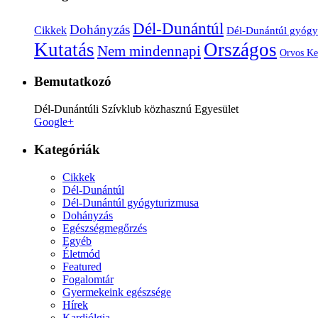
Dél-Dunántúl
Dohányzás
Cikkek
Dél-Dunántúl gyógy
Kutatás
Országos
Nem mindennapi
Orvos Ke
Bemutatkozó
Dél-Dunántúli Szívklub közhasznú Egyesület
Google+
Kategóriák
Cikkek
Dél-Dunántúl
Dél-Dunántúl gyógyturizmusa
Dohányzás
Egészségmegőrzés
Egyéb
Életmód
Featured
Fogalomtár
Gyermekeink egészsége
Hírek
Kardiólgia