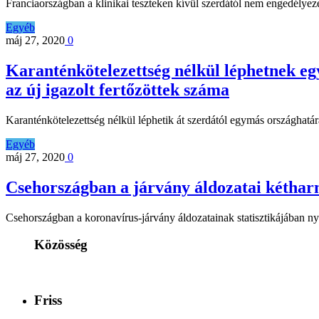
Franciaországban a klinikai teszteken kívül szerdától nem engedélyez
Egyéb
máj 27, 2020
0
Karanténkötelezettség nélkül léphetnek eg
az új igazolt fertőzöttek száma
Karanténkötelezettség nélkül léphetik át szerdától egymás országhatá
Egyéb
máj 27, 2020
0
Csehországban a járvány áldozatai kéthar
Csehországban a koronavírus-járvány áldozatainak statisztikájában n
Közösség
Friss