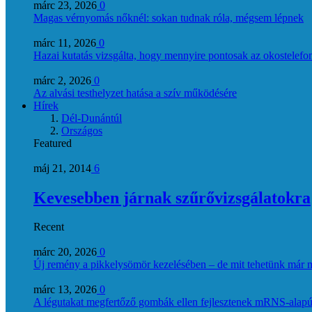
márc 23, 2026
0
Magas vérnyomás nőknél: sokan tudnak róla, mégsem lépnek
márc 11, 2026
0
Hazai kutatás vizsgálta, hogy mennyire pontosak az okostelefon
márc 2, 2026
0
Az alvási testhelyzet hatása a szív működésére
Hírek
Dél-Dunántúl
Országos
Featured
máj 21, 2014
6
Kevesebben járnak szűrővizsgálatokra
Recent
márc 20, 2026
0
Új remény a pikkelysömör kezelésében – de mit tehetünk már 
márc 13, 2026
0
A légutakat megfertőző gombák ellen fejlesztenek mRNS-alapú