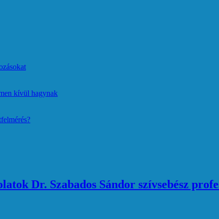
ozásokat
lmen kívül hagynak
tfelmérés?
atok Dr. Szabados Sándor szívsebész profe