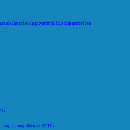
os alkalmazások a pitvarfibrilláció felismerésében
ma?
 terápiás megoldást az SZTE-n