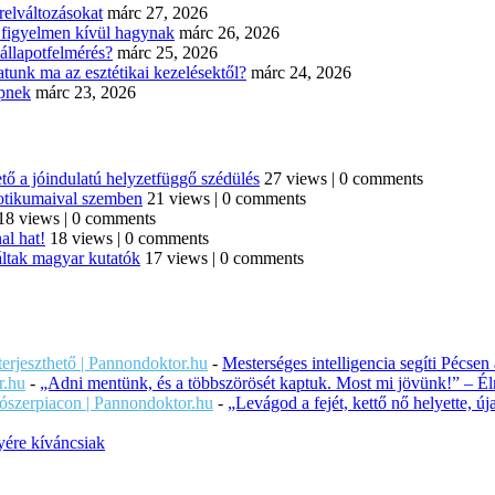
elváltozásokat
márc 27, 2026
n figyelmen kívül hagynak
márc 26, 2026
állapotfelmérés?
márc 25, 2026
tunk ma az esztétikai kezelésektől?
márc 24, 2026
épnek
márc 23, 2026
tő a jóindulatú helyzetfüggő szédülés
27 views
|
0 comments
iotikumaival szemben
21 views
|
0 comments
18 views
|
0 comments
al hat!
18 views
|
0 comments
áltak magyar kutatók
17 views
|
0 comments
iterjeszthető | Pannondoktor.hu
-
Mesterséges intelligencia segíti Pécsen
r.hu
-
„Adni mentünk, és a többszörösét kaptuk. Most mi jövünk!” – Éln
ítószerpiacon | Pannondoktor.hu
-
„Levágod a fejét, kettő nő helyette, 
ére kíváncsiak