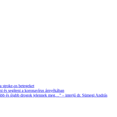
 a stroke-os betegeket
i és segíteni a koronavírus árnyékában
újabb és újabb drogok jelennek meg…” – interjú dr. Sümegi András