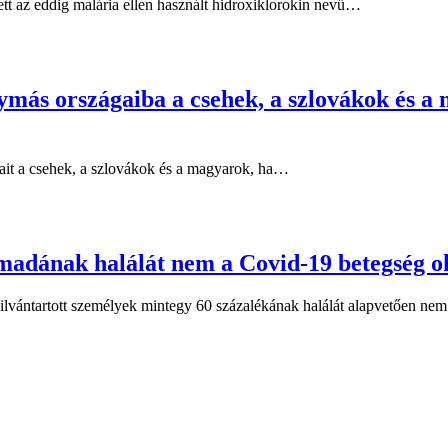
ett az eddig malária ellen használt hidroxiklorokin nevű…
ymás országaiba a csehek, a szlovákok és a 
rait a csehek, a szlovákok és a magyarok, ha…
madának halálát nem a Covid-19 betegség o
yilvántartott személyek mintegy 60 százalékának halálát alapvetően n