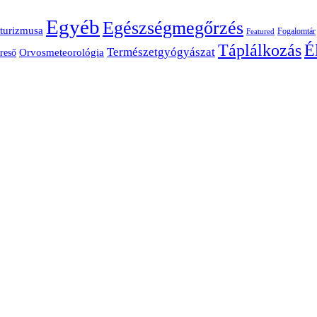
Egyéb
Egészségmegőrzés
turizmusa
Fogalomtár
Featured
É
Táplálkozás
Természetgyógyászat
Orvosmeteorológia
reső