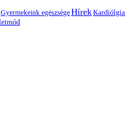
Hírek
Gyermekeink egészsége
Kardiólgia
letmód