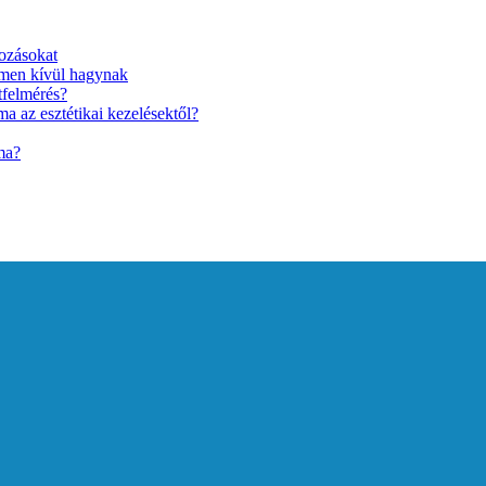
ozásokat
lmen kívül hagynak
tfelmérés?
a az esztétikai kezelésektől?
ma?