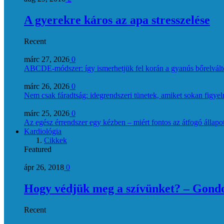
A gyerekre káros az apa stresszelése
Recent
márc 27, 2026
0
ABCDE‑módszer: így ismerhetjük fel korán a gyanús bőrelvált
márc 26, 2026
0
Nem csak fáradtság: idegrendszeri tünetek, amiket sokan figye
márc 25, 2026
0
Az egész érrendszer egy kézben – miért fontos az átfogó állapo
Kardiológia
Cikkek
Featured
ápr 26, 2018
0
Hogy védjük meg a szívünket? – Gondol
Recent