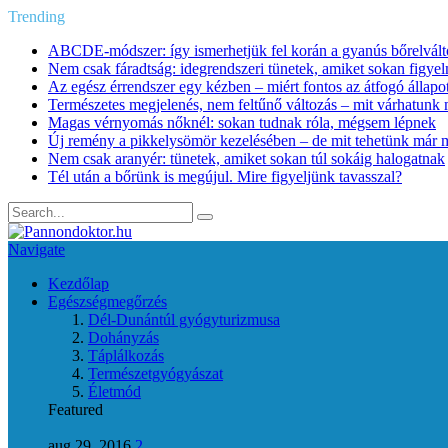
Trending
ABCDE‑módszer: így ismerhetjük fel korán a gyanús bőrelvált
Nem csak fáradtság: idegrendszeri tünetek, amiket sokan figye
Az egész érrendszer egy kézben – miért fontos az átfogó állapo
Természetes megjelenés, nem feltűnő változás – mit várhatunk m
Magas vérnyomás nőknél: sokan tudnak róla, mégsem lépnek
Új remény a pikkelysömör kezelésében – de mit tehetünk már 
Nem csak aranyér: tünetek, amiket sokan túl sokáig halogatnak
Tél után a bőrünk is megújul. Mire figyeljünk tavasszal?
Navigate
Kezdőlap
Egészségmegőrzés
Dél-Dunántúl gyógyturizmusa
Dohányzás
Táplálkozás
Természetgyógyászat
Életmód
Featured
aug 29, 2016
2