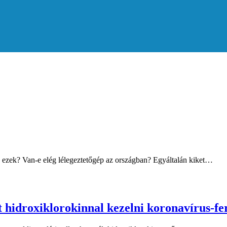
 ezek? Van-e elég lélegeztetőgép az országban? Egyáltalán kiket…
hidroxiklorokinnal kezelni koronavírus-fe