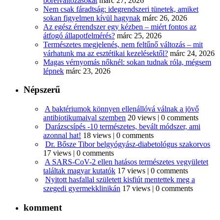
bőrelváltozásokat
márc 27, 2026
Nem csak fáradtság: idegrendszeri tünetek, amiket
sokan figyelmen kívül hagynak
márc 26, 2026
Az egész érrendszer egy kézben – miért fontos az
átfogó állapotfelmérés?
márc 25, 2026
Természetes megjelenés, nem feltűnő változás – mit
várhatunk ma az esztétikai kezelésektől?
márc 24, 2026
Magas vérnyomás nőknél: sokan tudnak róla, mégsem
lépnek
márc 23, 2026
Népszerű
A baktériumok könnyen ellenállóvá válnak a jövő
antibiotikumaival szemben
20 views
|
0 comments
Darázscsípés -10 természetes, bevált módszer, ami
azonnal hat!
18 views
|
0 comments
Dr. Bősze Tibor belgyógyász-diabetológus szakorvos
17 views
|
0 comments
A SARS-CoV-2 ellen hatásos természetes vegyületet
találtak magyar kutatók
17 views
|
0 comments
Nyitott hasfallal született kisfiút mentettek meg a
szegedi gyermekklinikán
17 views
|
0 comments
komment