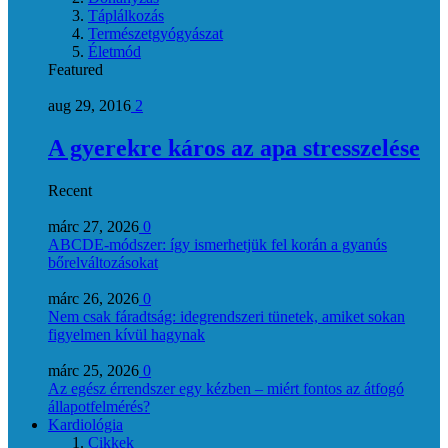
Táplálkozás
Természetgyógyászat
Életmód
Featured
aug 29, 2016
2
A gyerekre káros az apa stresszelése
Recent
márc 27, 2026
0
ABCDE‑módszer: így ismerhetjük fel korán a gyanús
bőrelváltozásokat
márc 26, 2026
0
Nem csak fáradtság: idegrendszeri tünetek, amiket sokan
figyelmen kívül hagynak
márc 25, 2026
0
Az egész érrendszer egy kézben – miért fontos az átfogó
állapotfelmérés?
Kardiológia
Cikkek