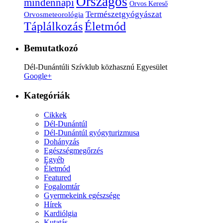
Országos
mindennapi
Orvos Kereső
Természetgyógyászat
Orvosmeteorológia
Életmód
Táplálkozás
Bemutatkozó
Dél-Dunántúli Szívklub közhasznú Egyesület
Google+
Kategóriák
Cikkek
Dél-Dunántúl
Dél-Dunántúl gyógyturizmusa
Dohányzás
Egészségmegőrzés
Egyéb
Életmód
Featured
Fogalomtár
Gyermekeink egészsége
Hírek
Kardiólgia
Kutatás