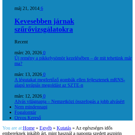
máj 21, 2014
6
Kevesebben járnak
szűrővizsgálatokra
Recent
márc 20, 2026
0
Új remény a pikkelysömör kezelésében – de mit tehetünk már
ma?
márc 13, 2026
0
A légutakat megfertőző gombák ellen fejlesztenek mRNS-
alapú terápiás megoldást az SZTE-n
márc 12, 2026
0
Alvás világnapja – Nemzetközi összefogás a jobb alvásért
Nem mindennapi
Fogalomtár
Orvos Kereső
You are at:
Home
»
Egyéb
»
Kutatás
»
Az egészséges idős
embereknek inkább árt, mint használ a naponta szedett aszpirin