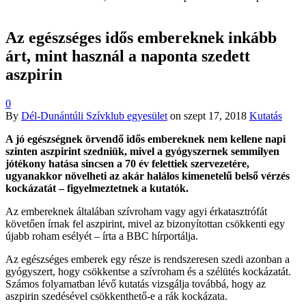
Az egészséges idős embereknek inkább
árt, mint használ a naponta szedett
aszpirin
0
By
Dél-Dunántúli Szívklub egyesület
on
szept 17, 2018
Kutatás
A jó egészségnek örvendő idős embereknek nem kellene napi
szinten aszpirint szedniük, mivel a gyógyszernek semmilyen
jótékony hatása sincsen a 70 év felettiek szervezetére,
ugyanakkor növelheti az akár halálos kimenetelű belső vérzés
kockázatát – figyelmeztetnek a kutatók.
Az embereknek általában szívroham vagy agyi érkatasztrófát
követően írnak fel aszpirint, mivel az bizonyítottan csökkenti egy
újabb roham esélyét – írta a BBC hírportálja.
Az egészséges emberek egy része is rendszeresen szedi azonban a
gyógyszert, hogy csökkentse a szívroham és a szélütés kockázatát.
Számos folyamatban lévő kutatás vizsgálja továbbá, hogy az
aszpirin szedésével csökkenthető-e a rák kockázata.