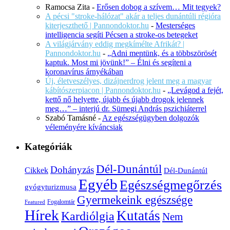
Ramocsa Zita
-
Erősen dobog a szívem… Mit tegyek?
A pécsi "stroke-hálózat" akár a teljes dunántúli régióra
kiterjeszthető | Pannondoktor.hu
-
Mesterséges
intelligencia segíti Pécsen a stroke-os betegeket
A világjárvány eddig megkímélte Afrikát? |
Pannondoktor.hu
-
„Adni mentünk, és a többszörösét
kaptuk. Most mi jövünk!” – Élni és segíteni a
koronavírus árnyékában
Új, életveszélyes, dizájnerdrog jelent meg a magyar
kábítószerpiacon | Pannondoktor.hu
-
„Levágod a fejét,
kettő nő helyette, újabb és újabb drogok jelennek
meg…” – interjú dr. Sümegi András pszichiáterrel
Szabó Tamásné
-
Az egészségügyben dolgozók
véleményére kíváncsiak
Kategóriák
Dél-Dunántúl
Dohányzás
Cikkek
Dél-Dunántúl
Egyéb
Egészségmegőrzés
gyógyturizmusa
Gyermekeink egészsége
Fogalomtár
Featured
Hírek
Kutatás
Kardiólgia
Nem