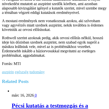
növekedést mutatott az aszpirint szedők körében, ami azonban
alaposabb kivizsgálást igényel a kutatók szerint, mivel szembe megy
a témában végzett eddigi kutatások eredményeivel.
A mostani eredmények nem vonatkoznak azokra, aki szívroham
vagy agyvérzés miatt szednek aszpirint, nekik továbbra is érdemes
követniük az orvosi előírásokat.
Rothwell szerint azoknak pedig, akik orvosi előírás nélkül, hosszú
ideje kis dózisban szednek aszpirint, nem szabad egyik napról a
másikra leállniuk vele, mivel az is problémákhoz vezethet.
Érdemesebb inkább a háziorvosukkal megvitatni az esetleges
problémákat, aggodalmakat.
Forrás: MTI
aszpirin
egészség
tudomány
Related
Posts
márc 16, 2026
0
Pécsi kutatás a testmozgás és a