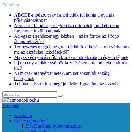
Trending
ABCDE‑módszer: így ismerhetjük fel korán a gyanús
bőrelváltozásokat
Nem csak fáradtság: idegrendszeri tünetek, amiket sokan
figyelmen kívül hagynak
Az egész érrendszer egy kézben – miért fontos az átfogó
állapotfelmérés?
Természetes megjelenés, nem feltűnő változás – mit várhatunk
ma az esztétikai kezelésektől?
Magas vérnyomás nőknél: sokan tudnak róla, mégsem lépnek
Új remény a pikkelysömör kezelésében – de mit tehetünk már
ma?
Nem csak aranyér: tünetek, amiket sokan túl sokáig
halogatnak
Tél után a bőrünk is megújul. Mire figyeljünk tavasszal?
Navigate
Kezdőlap
Egészségmegőrzés
Dél-Dunántúl gyógyturizmusa
Dohányzás