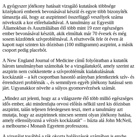
A gyógyszer jótékony hatásait vizsgáló kutatások többsége
középkorú emberek bevonásával készül és egyre több bizonyíték
támasztja alá, hogy az aszpirinnel összefüggő veszélyek száma
növekszik a kor előrehaladtával. A tanulmány az Egyesült
Államokban és Ausztráliában élő több mint 19 ezer egészséges
ember bevonásával készült, akik elmúltak már 70 évesek és még
sosem küzdöttek szívproblémával. A résztvevők fele öt éven át
kapott napi szinten kis dózisban (100 milligramm) aszpirint, a másik
csoport pedig placebót.
A New England Journal of Medicine című folyóiratban a kutatók
három tanulmányban számoltak be a vizsgálatukról, amely szerint az
aszpirin nem csökkentette a szívproblémák kialakulásának
kockázatát – a két csoportban hasonló arányban jelentkeztek szív- és
érrendszeri problémák -, és semmilyen egyéb jótékony hatással sem
járt. Ugyanakkor növelte a súlyos gyomorvérzések számát.
„Mindez azt jelenti, hogy az a világszerte élő több millió egészséges
idős ember, aki mindenfajta orvosi előírás nélkül szed kis dózisban
aszpirint, talán teljesen feleslegesen teszi, mert a tanulmány azt
mutatja, hogy az aszpirinnek nincsen semmi olyan jótékony hatása,
amely ellensúlyozná a vérzés kockázatát” – húzta alá John McNeil,
a melbourne-i Monash Egyetem professzora.
A vizsgálat továbbá a rák okozta halálozások számában is enyhe