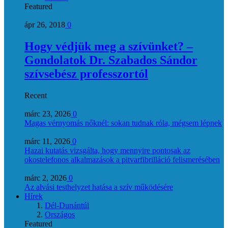
Featured
ápr 26, 2018
0
Hogy védjük meg a szívünket? –
Gondolatok Dr. Szabados Sándor
szívsebész professzortól
Recent
márc 23, 2026
0
Magas vérnyomás nőknél: sokan tudnak róla, mégsem lépnek
márc 11, 2026
0
Hazai kutatás vizsgálta, hogy mennyire pontosak az
okostelefonos alkalmazások a pitvarfibrilláció felismerésében
márc 2, 2026
0
Az alvási testhelyzet hatása a szív működésére
Hírek
Dél-Dunántúl
Országos
Featured