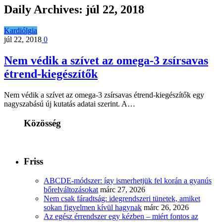
Daily Archives:
júl 22, 2018
Kardiólgia
júl 22, 2018
0
Nem védik a szívet az omega-3 zsírsavas
étrend-kiegészítők
Nem védik a szívet az omega-3 zsírsavas étrend-kiegészítők egy
nagyszabású új kutatás adatai szerint. A…
Közösség
Friss
ABCDE‑módszer: így ismerhetjük fel korán a gyanús
bőrelváltozásokat
márc 27, 2026
Nem csak fáradtság: idegrendszeri tünetek, amiket
sokan figyelmen kívül hagynak
márc 26, 2026
Az egész érrendszer egy kézben – miért fontos az