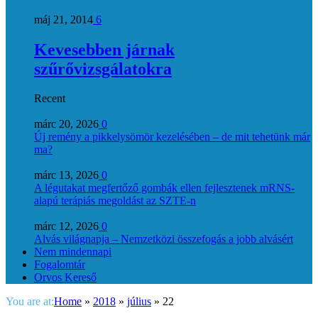
máj 21, 2014
6
Kevesebben járnak
szűrővizsgálatokra
Recent
márc 20, 2026
0
Új remény a pikkelysömör kezelésében – de mit tehetünk már
ma?
márc 13, 2026
0
A légutakat megfertőző gombák ellen fejlesztenek mRNS-
alapú terápiás megoldást az SZTE-n
márc 12, 2026
0
Alvás világnapja – Nemzetközi összefogás a jobb alvásért
Nem mindennapi
Fogalomtár
Orvos Kereső
You are at:
Home
»
2018
»
július
»
22