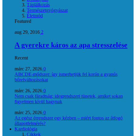
Táplálkozás
Természetgyógyászat
Életmód
Featured
aug 29, 2016
2
A gyerekre káros az apa stresszelése
Recent
márc 27, 2026
0
ABCDE‑módszer: így ismerhetjük fel korán a gyanús
bőrelváltozásokat
márc 26, 2026
0
Nem csak fáradtság: idegrendszeri tünetek, amiket sokan
figyelmen kívül hagynak
márc 25, 2026
0
Az egész érrendszer egy kézben – miért fontos az átfogó
állapotfelmérés?
Kardiológia
Cikkek