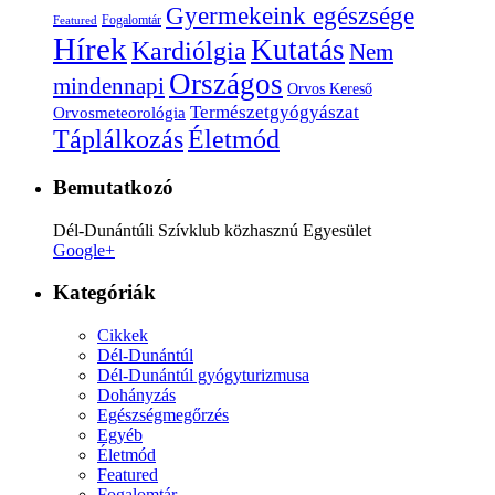
Gyermekeink egészsége
Fogalomtár
Featured
Hírek
Kutatás
Kardiólgia
Nem
Országos
mindennapi
Orvos Kereső
Természetgyógyászat
Orvosmeteorológia
Életmód
Táplálkozás
Bemutatkozó
Dél-Dunántúli Szívklub közhasznú Egyesület
Google+
Kategóriák
Cikkek
Dél-Dunántúl
Dél-Dunántúl gyógyturizmusa
Dohányzás
Egészségmegőrzés
Egyéb
Életmód
Featured
Fogalomtár