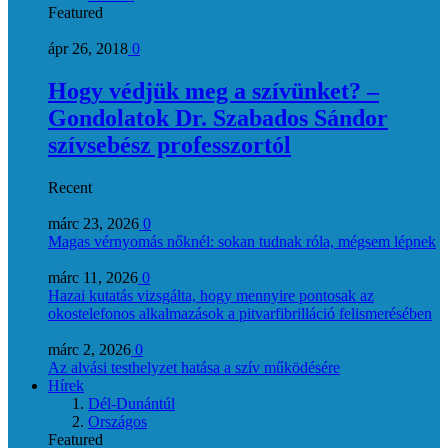
Featured
ápr 26, 2018
0
Hogy védjük meg a szívünket? –
Gondolatok Dr. Szabados Sándor
szívsebész professzortól
Recent
márc 23, 2026
0
Magas vérnyomás nőknél: sokan tudnak róla, mégsem lépnek
márc 11, 2026
0
Hazai kutatás vizsgálta, hogy mennyire pontosak az
okostelefonos alkalmazások a pitvarfibrilláció felismerésében
márc 2, 2026
0
Az alvási testhelyzet hatása a szív működésére
Hírek
Dél-Dunántúl
Országos
Featured