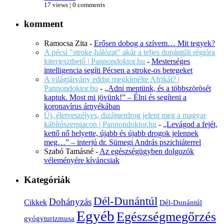
17 views
|
0 comments
komment
Ramocsa Zita
-
Erősen dobog a szívem… Mit tegyek?
A pécsi "stroke-hálózat" akár a teljes dunántúli régióra
kiterjeszthető | Pannondoktor.hu
-
Mesterséges
intelligencia segíti Pécsen a stroke-os betegeket
A világjárvány eddig megkímélte Afrikát? |
Pannondoktor.hu
-
„Adni mentünk, és a többszörösét
kaptuk. Most mi jövünk!” – Élni és segíteni a
koronavírus árnyékában
Új, életveszélyes, dizájnerdrog jelent meg a magyar
kábítószerpiacon | Pannondoktor.hu
-
„Levágod a fejét,
kettő nő helyette, újabb és újabb drogok jelennek
meg…” – interjú dr. Sümegi András pszichiáterrel
Szabó Tamásné
-
Az egészségügyben dolgozók
véleményére kíváncsiak
Kategóriák
Dél-Dunántúl
Dohányzás
Cikkek
Dél-Dunántúl
Egyéb
Egészségmegőrzés
gyógyturizmusa