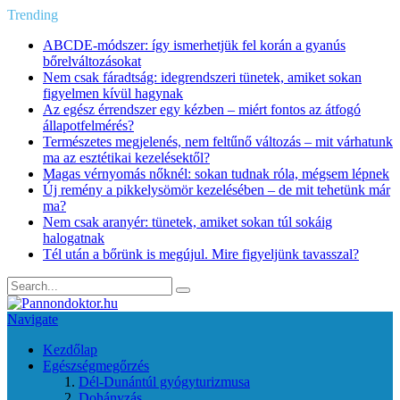
Trending
ABCDE‑módszer: így ismerhetjük fel korán a gyanús
bőrelváltozásokat
Nem csak fáradtság: idegrendszeri tünetek, amiket sokan
figyelmen kívül hagynak
Az egész érrendszer egy kézben – miért fontos az átfogó
állapotfelmérés?
Természetes megjelenés, nem feltűnő változás – mit várhatunk
ma az esztétikai kezelésektől?
Magas vérnyomás nőknél: sokan tudnak róla, mégsem lépnek
Új remény a pikkelysömör kezelésében – de mit tehetünk már
ma?
Nem csak aranyér: tünetek, amiket sokan túl sokáig
halogatnak
Tél után a bőrünk is megújul. Mire figyeljünk tavasszal?
Navigate
Kezdőlap
Egészségmegőrzés
Dél-Dunántúl gyógyturizmusa
Dohányzás