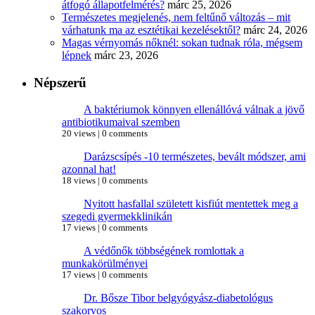
átfogó állapotfelmérés?
márc 25, 2026
Természetes megjelenés, nem feltűnő változás – mit
várhatunk ma az esztétikai kezelésektől?
márc 24, 2026
Magas vérnyomás nőknél: sokan tudnak róla, mégsem
lépnek
márc 23, 2026
Népszerű
A baktériumok könnyen ellenállóvá válnak a jövő
antibiotikumaival szemben
20 views
|
0 comments
Darázscsípés -10 természetes, bevált módszer, ami
azonnal hat!
18 views
|
0 comments
Nyitott hasfallal született kisfiút mentettek meg a
szegedi gyermekklinikán
17 views
|
0 comments
A védőnők többségének romlottak a
munkakörülményei
17 views
|
0 comments
Dr. Bősze Tibor belgyógyász-diabetológus
szakorvos