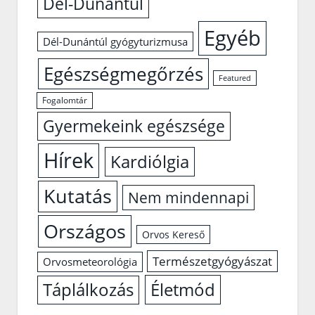
Dél-Dunántúl
Egyéb
Dél-Dunántúl gyógyturizmusa
Egészségmegőrzés
Featured
Fogalomtár
Gyermekeink egészsége
Hírek
Kardiólgia
Kutatás
Nem mindennapi
Országos
Orvos Kereső
Természetgyógyászat
Orvosmeteorológia
Életmód
Táplálkozás