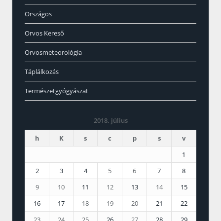
Országos
Orvos Kereső
Orvosmeteorológia
Táplálkozás
Természetgyógyászat
2018. július
h
K
s
c
p
s
v
1
2
3
4
5
6
7
8
9
10
11
12
13
14
15
16
17
18
19
20
21
22
23
24
25
26
27
28
29