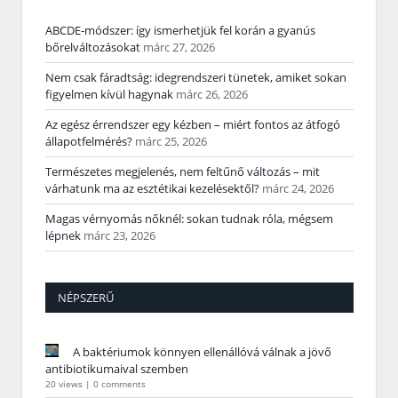
ABCDE‑módszer: így ismerhetjük fel korán a gyanús
bőrelváltozásokat
márc 27, 2026
Nem csak fáradtság: idegrendszeri tünetek, amiket sokan
figyelmen kívül hagynak
márc 26, 2026
Az egész érrendszer egy kézben – miért fontos az átfogó
állapotfelmérés?
márc 25, 2026
Természetes megjelenés, nem feltűnő változás – mit
várhatunk ma az esztétikai kezelésektől?
márc 24, 2026
Magas vérnyomás nőknél: sokan tudnak róla, mégsem
lépnek
márc 23, 2026
NÉPSZERŰ
A baktériumok könnyen ellenállóvá válnak a jövő
antibiotikumaival szemben
20 views
|
0 comments