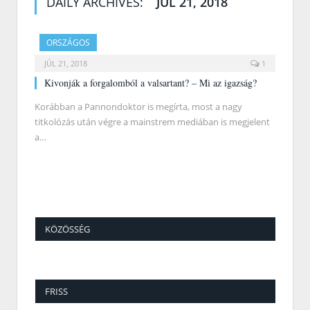
DAILY ARCHIVES:
JÚL 21, 2018
ORSZÁGOS
JÚL 21, 2018
1
Kivonják a forgalomból a valsartant? – Mi az igazság?
Korábban a Pannondoktor is megírta, most a nagy
titkolózás után végre a mainstrem mediában is megjelent
a…
KÖZÖSSÉG
FRISS