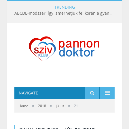
TRENDING
ABCDE‑módszer: így ismerhetjük fel korán a gyanús bőrelváltozásokat
NAVIGATE
»
»
»
Home
2018
július
21