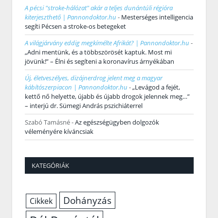
A pécsi "stroke-hálózat" akár a teljes dunántúli régióra
kiterjeszthető | Pannondoktor.hu
-
Mesterséges intelligencia
segíti Pécsen a stroke-os betegeket
A világjárvány eddig megkímélte Afrikát? | Pannondoktor.hu
-
„Adni mentünk, és a többszörösét kaptuk. Most mi
jövünk!” – Élni és segíteni a koronavírus árnyékában
Új, életveszélyes, dizájnerdrog jelent meg a magyar
kábítószerpiacon | Pannondoktor.hu
-
„Levágod a fejét,
kettő nő helyette, újabb és újabb drogok jelennek meg…”
– interjú dr. Sümegi András pszichiáterrel
Szabó Tamásné
-
Az egészségügyben dolgozók
véleményére kíváncsiak
KATEGÓRIÁK
Dohányzás
Cikkek