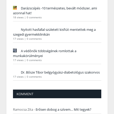
Darázscsípés -10 természetes, bevált módszer, ami
azonnal hat!
18 views
|
0 comments
Nyitott hasfallal született kisfiút mentettek meg a
szegedi gyermekklinikán
17 views
|
0 comments
A védőnők többségének romlottak a
munkakörülményei
17 views
|
0 comments
Dr. Bősze Tibor belgyógyász-diabetológus szakorvos
17 views
|
0 comments
KOMMENT
Ramocsa Zita
-
Erősen dobog a szívem… Mit tegyek?