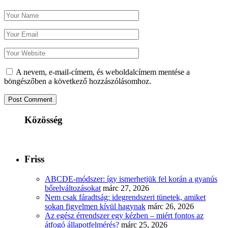
A nevem, e-mail-címem, és weboldalcímem mentése a
böngészőben a következő hozzászólásomhoz.
Közösség
Friss
ABCDE‑módszer: így ismerhetjük fel korán a gyanús
bőrelváltozásokat
márc 27, 2026
Nem csak fáradtság: idegrendszeri tünetek, amiket
sokan figyelmen kívül hagynak
márc 26, 2026
Az egész érrendszer egy kézben – miért fontos az
átfogó állapotfelmérés?
márc 25, 2026