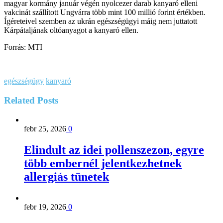
magyar kormány január végén nyolcezer darab kanyaró elleni
vakcinát szállított Ungvárra több mint 100 millió forint értékben.
Ígéreteivel szemben az ukrán egészségügyi máig nem juttatott
Kárpátaljának oltóanyagot a kanyaró ellen.
Forrás: MTI
egészségügy
kanyaró
Related
Posts
febr 25, 2026
0
Elindult az idei pollenszezon, egyre
több embernél jelentkezhetnek
allergiás tünetek
febr 19, 2026
0