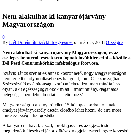
Nem alakulhat ki kanyarójárvány
Magyarországon
0
By
Dél-Dunántúli Szívklub egyesület
on
márc 5, 2018
Országos
Nem alakulhat ki kanyarójárvány Magyarországon, és az
esetleges behurcolt esetek sem fognak továbbterjedni – közölte a
Dél-Pesti Centrumkórház infektológus főorvosa.
Szlávik János szerint ez annak köszönhető, hogy Magyarországon
nem terjedt el olyan oltásellenes hangulat, mint Olaszországban.
Százszázalékos átoltottság azonban lehetetlen, mert mindig lesz
olyan, akit egészségügyi okok miatt – immunhiány, daganatos
betegség – nem lehet beoltatni – tette hozzá.
Magyarországon a kanyaró ellen 15 hónapos korban oltanak,
amelyet járványveszély esetén előrébb lehet hozni, de erre most
nincs szükség – hangoztatta.
A kanyaró náthával, lázzal, torokfájással és az egész testen
megjelenő kiütésekkel jár, a kiütések megjelenésével egyre kevésbé,