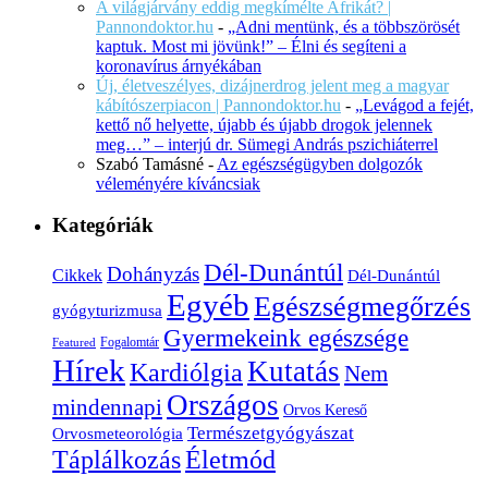
A világjárvány eddig megkímélte Afrikát? |
Pannondoktor.hu
-
„Adni mentünk, és a többszörösét
kaptuk. Most mi jövünk!” – Élni és segíteni a
koronavírus árnyékában
Új, életveszélyes, dizájnerdrog jelent meg a magyar
kábítószerpiacon | Pannondoktor.hu
-
„Levágod a fejét,
kettő nő helyette, újabb és újabb drogok jelennek
meg…” – interjú dr. Sümegi András pszichiáterrel
Szabó Tamásné
-
Az egészségügyben dolgozók
véleményére kíváncsiak
Kategóriák
Dél-Dunántúl
Dohányzás
Cikkek
Dél-Dunántúl
Egyéb
Egészségmegőrzés
gyógyturizmusa
Gyermekeink egészsége
Fogalomtár
Featured
Hírek
Kutatás
Kardiólgia
Nem
Országos
mindennapi
Orvos Kereső
Természetgyógyászat
Orvosmeteorológia
Életmód
Táplálkozás