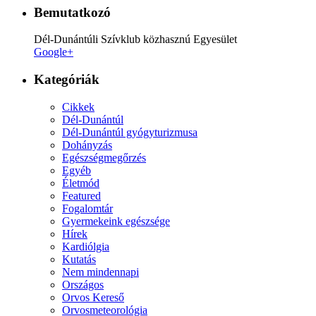
Bemutatkozó
Dél-Dunántúli Szívklub közhasznú Egyesület
Google+
Kategóriák
Cikkek
Dél-Dunántúl
Dél-Dunántúl gyógyturizmusa
Dohányzás
Egészségmegőrzés
Egyéb
Életmód
Featured
Fogalomtár
Gyermekeink egészsége
Hírek
Kardiólgia
Kutatás
Nem mindennapi
Országos
Orvos Kereső
Orvosmeteorológia