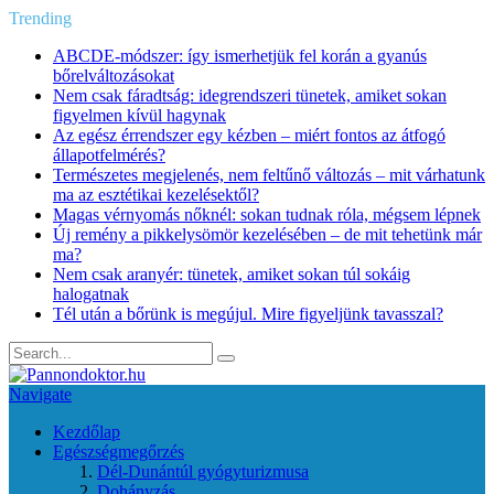
Trending
ABCDE‑módszer: így ismerhetjük fel korán a gyanús
bőrelváltozásokat
Nem csak fáradtság: idegrendszeri tünetek, amiket sokan
figyelmen kívül hagynak
Az egész érrendszer egy kézben – miért fontos az átfogó
állapotfelmérés?
Természetes megjelenés, nem feltűnő változás – mit várhatunk
ma az esztétikai kezelésektől?
Magas vérnyomás nőknél: sokan tudnak róla, mégsem lépnek
Új remény a pikkelysömör kezelésében – de mit tehetünk már
ma?
Nem csak aranyér: tünetek, amiket sokan túl sokáig
halogatnak
Tél után a bőrünk is megújul. Mire figyeljünk tavasszal?
Navigate
Kezdőlap
Egészségmegőrzés
Dél-Dunántúl gyógyturizmusa
Dohányzás