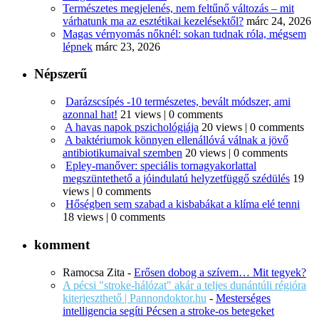
Természetes megjelenés, nem feltűnő változás – mit
várhatunk ma az esztétikai kezelésektől?
márc 24, 2026
Magas vérnyomás nőknél: sokan tudnak róla, mégsem
lépnek
márc 23, 2026
Népszerű
Darázscsípés -10 természetes, bevált módszer, ami
azonnal hat!
21 views
|
0 comments
A havas napok pszichológiája
20 views
|
0 comments
A baktériumok könnyen ellenállóvá válnak a jövő
antibiotikumaival szemben
20 views
|
0 comments
Epley-manőver: speciális tornagyakorlattal
megszüntethető a jóindulatú helyzetfüggő szédülés
19
views
|
0 comments
Hőségben sem szabad a kisbabákat a klíma elé tenni
18 views
|
0 comments
komment
Ramocsa Zita
-
Erősen dobog a szívem… Mit tegyek?
A pécsi "stroke-hálózat" akár a teljes dunántúli régióra
kiterjeszthető | Pannondoktor.hu
-
Mesterséges
intelligencia segíti Pécsen a stroke-os betegeket