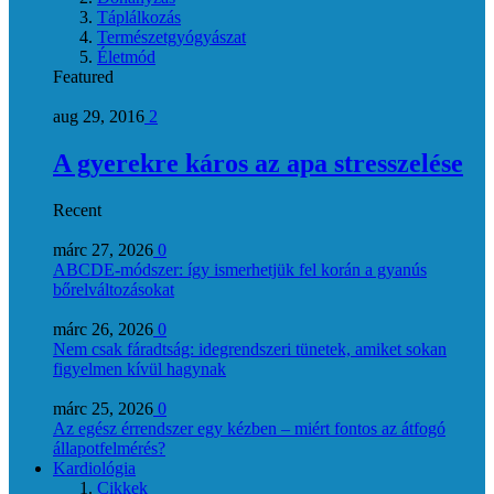
Táplálkozás
Természetgyógyászat
Életmód
Featured
aug 29, 2016
2
A gyerekre káros az apa stresszelése
Recent
márc 27, 2026
0
ABCDE‑módszer: így ismerhetjük fel korán a gyanús
bőrelváltozásokat
márc 26, 2026
0
Nem csak fáradtság: idegrendszeri tünetek, amiket sokan
figyelmen kívül hagynak
márc 25, 2026
0
Az egész érrendszer egy kézben – miért fontos az átfogó
állapotfelmérés?
Kardiológia
Cikkek