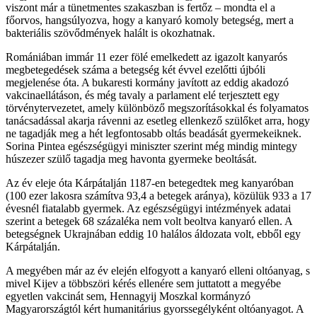
viszont már a tünetmentes szakaszban is fertőz – mondta el a
főorvos, hangsúlyozva, hogy a kanyaró komoly betegség, mert a
bakteriális szövődmények halált is okozhatnak.
Romániában immár 11 ezer fölé emelkedett az igazolt kanyarós
megbetegedések száma a betegség két évvel ezelőtti újbóli
megjelenése óta. A bukaresti kormány javított az eddig akadozó
vakcinaellátáson, és még tavaly a parlament elé terjesztett egy
törvénytervezetet, amely különböző megszorításokkal és folyamatos
tanácsadással akarja rávenni az esetleg ellenkező szülőket arra, hogy
ne tagadják meg a hét legfontosabb oltás beadását gyermekeiknek.
Sorina Pintea egészségügyi miniszter szerint még mindig mintegy
húszezer szülő tagadja meg havonta gyermeke beoltását.
Az év eleje óta Kárpátalján 1187-en betegedtek meg kanyaróban
(100 ezer lakosra számítva 93,4 a betegek aránya), közülük 933 a 17
évesnél fiatalabb gyermek. Az egészségügyi intézmények adatai
szerint a betegek 68 százaléka nem volt beoltva kanyaró ellen. A
betegségnek Ukrajnában eddig 10 halálos áldozata volt, ebből egy
Kárpátalján.
A megyében már az év elején elfogyott a kanyaró elleni oltóanyag, s
mivel Kijev a többszöri kérés ellenére sem juttatott a megyébe
egyetlen vakcinát sem, Hennagyij Moszkal kormányzó
Magyarországtól kért humanitárius gyorssegélyként oltóanyagot. A