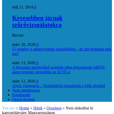
máj 21, 2014
6
Kevesebben járnak
szűrővizsgálatokra
Recent
márc 20, 2026
0
Új remény a pikkelysömör kezelésében – de mit tehetünk már
ma?
márc 13, 2026
0
A légutakat megfertőző gombák ellen fejlesztenek mRNS-
alapú terápiás megoldást az SZTE-n
márc 12, 2026
0
Alvás világnapja – Nemzetközi összefogás a jobb alvásért
Nem mindennapi
Fogalomtár
Orvos Kereső
You are at:
Home
»
Hírek
»
Országos
»
Nem alakulhat ki
kanyarójárvány Magyarországon