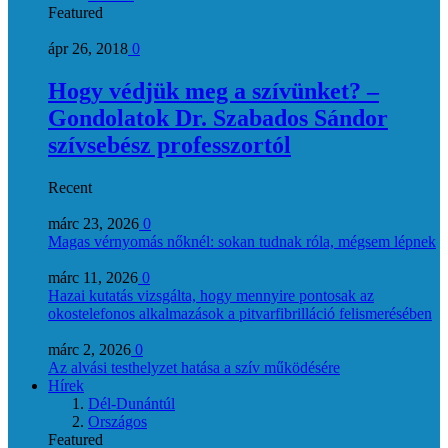
Featured
ápr 26, 2018
0
Hogy védjük meg a szívünket? –
Gondolatok Dr. Szabados Sándor
szívsebész professzortól
Recent
márc 23, 2026
0
Magas vérnyomás nőknél: sokan tudnak róla, mégsem lépnek
márc 11, 2026
0
Hazai kutatás vizsgálta, hogy mennyire pontosak az
okostelefonos alkalmazások a pitvarfibrilláció felismerésében
márc 2, 2026
0
Az alvási testhelyzet hatása a szív működésére
Hírek
Dél-Dunántúl
Országos
Featured