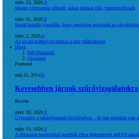
márc 23, 2026
0
Magas vérnyomás nőknél: sokan tudnak róla, mégsem lépnek
márc 11, 2026
0
Hazai kutatás vizsgálta, hogy mennyire pontosak az okostelefon
márc 2, 2026
0
Az alvási testhelyzet hatása a szív működésére
Hírek
Dél-Dunántúl
Országos
Featured
máj 21, 2014
6
Kevesebben járnak szűrővizsgálatokra
Recent
márc 20, 2026
0
Új remény a pikkelysömör kezelésében – de mit tehetünk már 
márc 13, 2026
0
A légutakat megfertőző gombák ellen fejlesztenek mRNS-alapú