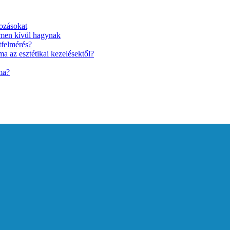
ozásokat
lmen kívül hagynak
tfelmérés?
a az esztétikai kezelésektől?
ma?