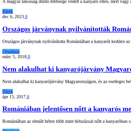
A magyar lakosság döntő többsége védett a kanyaró ellen, mert vagy
Hírek
dec 6, 2023
0
Országos járványnak nyilvánították Romá
Országos járványnak nyilvánította Romániában a kanyarót kedden az
Országos
márc 5, 2018
0
Nem alakulhat ki kanyarójárvány Magyar
Nem alakulhat ki kanyarójárvány Magyarországon, és az esetleges be
Hírek
ápr 15, 2017
0
Romániában jelentősen nőtt a kanyarós me
Romániában az elmúlt héten több mint hétszázzal nőtt a kanyaróba