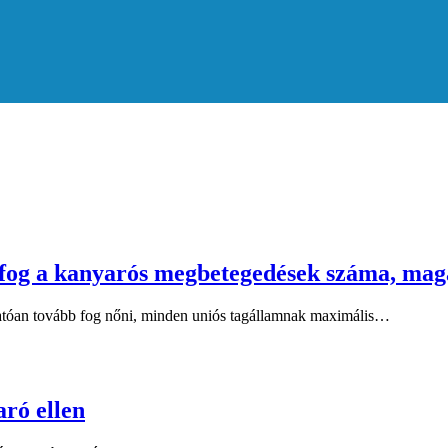
fog a kanyarós megbetegedések száma, magas
tóan tovább fog nőni, minden uniós tagállamnak maximális…
ró ellen