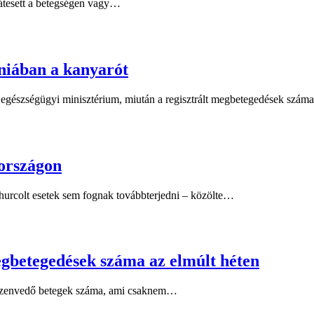
 átesett a betegségen vagy…
niában a kanyarót
 egészségügyi minisztérium, miután a regisztrált megbetegedések szá
országon
hurcolt esetek sem fognak továbbterjedni – közölte…
gbetegedések száma az elmúlt héten
n szenvedő betegek száma, ami csaknem…