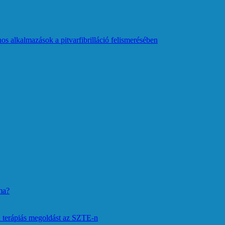
os alkalmazások a pitvarfibrilláció felismerésében
ma?
 terápiás megoldást az SZTE-n