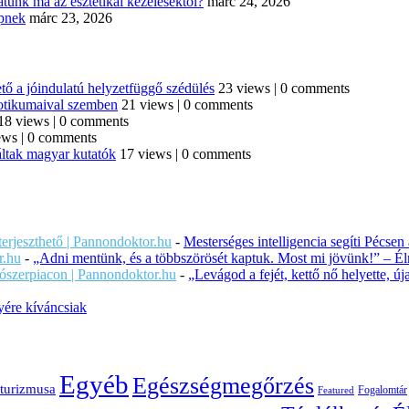
tunk ma az esztétikai kezelésektől?
márc 24, 2026
épnek
márc 23, 2026
tő a jóindulatú helyzetfüggő szédülés
23 views
|
0 comments
iotikumaival szemben
21 views
|
0 comments
18 views
|
0 comments
ews
|
0 comments
áltak magyar kutatók
17 views
|
0 comments
iterjeszthető | Pannondoktor.hu
-
Mesterséges intelligencia segíti Pécsen
r.hu
-
„Adni mentünk, és a többszörösét kaptuk. Most mi jövünk!” – Éln
ítószerpiacon | Pannondoktor.hu
-
„Levágod a fejét, kettő nő helyette, 
ére kíváncsiak
Egyéb
Egészségmegőrzés
turizmusa
Fogalomtár
Featured