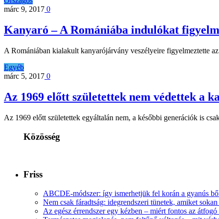
Országos
márc 9, 2017
0
Kanyaró – A Romániába indulókat figyel
A Romániában kialakult kanyarójárvány veszélyeire figyelmeztette 
Egyéb
márc 5, 2017
0
Az 1969 előtt születettek nem védettek a k
Az 1969 előtt születettek egyáltalán nem, a későbbi generációk is cs
Közösség
Friss
ABCDE‑módszer: így ismerhetjük fel korán a gyanús bőr
Nem csak fáradtság: idegrendszeri tünetek, amiket soka
Az egész érrendszer egy kézben – miért fontos az átfogó 