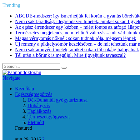
Trending
ABCDE‑módszer: így ismerhetjük fel korán a gyanús bőrelvált
Nem csak fáradtság: idegrendszeri tünetek, amiket sokan figye
Az egész érrendszer egy kézben – miért fontos az átfogó állapo
Természetes megjelenés, nem feltűnő változás – mit várhatunk m
Magas vérnyomás nőknél: sokan tudnak róla, mégsem lépnek
Új remény a pikkelysömör kezelésében – de mit tehetünk már 
Nem csak aranyér: tünetek, amiket sokan túl sokáig halogatnak
Tél után a bőrünk is megújul. Mire figyeljünk tavasszal?
Navigate
Kezdőlap
Egészségmegőrzés
Dél-Dunántúl gyógyturizmusa
Dohányzás
Táplálkozás
Természetgyógyászat
Életmód
Featured
aug 29, 2016
2