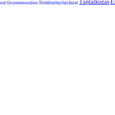
É
Táplálkozás
Természetgyógyászat
Orvosmeteorológia
reső