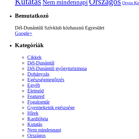
Kutatás
Országos
Nem mindennapi
Orvos Ke
Bemutatkozó
Dél-Dunántúli Szívklub közhasznú Egyesület
Google+
Kategóriák
Cikkek
Dél-Dunántúl
Dél-Dunántúl gyógyturizmusa
Dohányzás
Egészségmegőrzés
Egyéb
Életmód
Featured
Fogalomtár
Gyermekeink egészsége
Hírek
Kardiólgia
Kutatás
Nem mindennapi
Országos