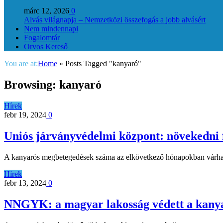
márc 12, 2026
0
Alvás világnapja – Nemzetközi összefogás a jobb alvásért
Nem mindennapi
Fogalomtár
Orvos Kereső
You are at:
Home
»
Posts Tagged "kanyaró"
Browsing:
kanyaró
Hírek
febr 19, 2024
0
Uniós járványvédelmi központ: növekedni 
A kanyarós megbetegedések száma az elkövetkező hónapokban várha
Hírek
febr 13, 2024
0
NNGYK: a magyar lakosság védett a kanya