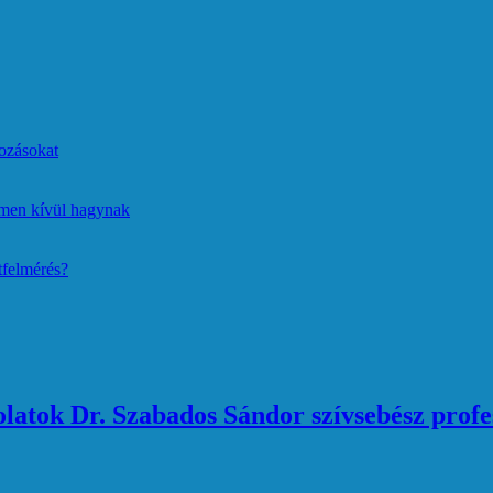
ozásokat
lmen kívül hagynak
tfelmérés?
atok Dr. Szabados Sándor szívsebész profe