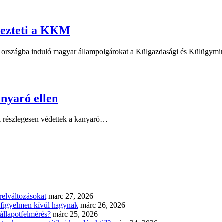
mezteti a KKM
az országba induló magyar állampolgárokat a Külgazdasági és Külügym
anyaró ellen
ak részlegesen védettek a kanyaró…
elváltozásokat
márc 27, 2026
n figyelmen kívül hagynak
márc 26, 2026
állapotfelmérés?
márc 25, 2026