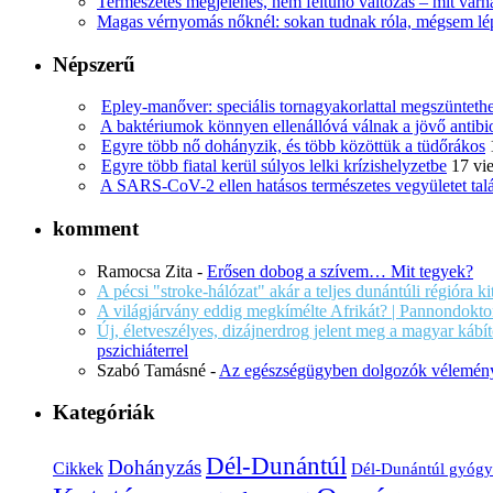
Természetes megjelenés, nem feltűnő változás – mit várha
Magas vérnyomás nőknél: sokan tudnak róla, mégsem l
Népszerű
Epley-manőver: speciális tornagyakorlattal megszüntethe
A baktériumok könnyen ellenállóvá válnak a jövő antib
Egyre több nő dohányzik, és több közöttük a tüdőrákos
Egyre több fiatal kerül súlyos lelki krízishelyzetbe
17 vi
A SARS-CoV-2 ellen hatásos természetes vegyületet tal
komment
Ramocsa Zita
-
Erősen dobog a szívem… Mit tegyek?
A pécsi "stroke-hálózat" akár a teljes dunántúli régióra k
A világjárvány eddig megkímélte Afrikát? | Pannondokto
Új, életveszélyes, dizájnerdrog jelent meg a magyar káb
pszichiáterrel
Szabó Tamásné
-
Az egészségügyben dolgozók vélemény
Kategóriák
Dél-Dunántúl
Dohányzás
Cikkek
Dél-Dunántúl gyógy