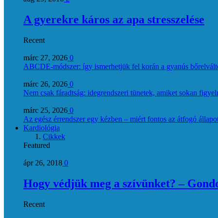
A gyerekre káros az apa stresszelése
Recent
márc 27, 2026
0
ABCDE‑módszer: így ismerhetjük fel korán a gyanús bőrelvált
márc 26, 2026
0
Nem csak fáradtság: idegrendszeri tünetek, amiket sokan figye
márc 25, 2026
0
Az egész érrendszer egy kézben – miért fontos az átfogó állapo
Kardiológia
Cikkek
Featured
ápr 26, 2018
0
Hogy védjük meg a szívünket? – Gondol
Recent