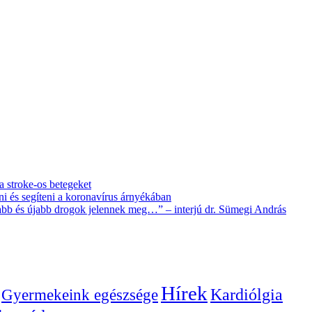
 a stroke-os betegeket
i és segíteni a koronavírus árnyékában
újabb és újabb drogok jelennek meg…” – interjú dr. Sümegi András
Hírek
Gyermekeink egészsége
Kardiólgia