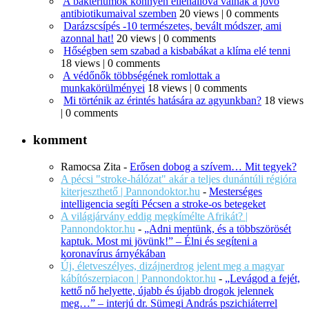
A baktériumok könnyen ellenállóvá válnak a jövő
antibiotikumaival szemben
20 views
|
0 comments
Darázscsípés -10 természetes, bevált módszer, ami
azonnal hat!
20 views
|
0 comments
Hőségben sem szabad a kisbabákat a klíma elé tenni
18 views
|
0 comments
A védőnők többségének romlottak a
munkakörülményei
18 views
|
0 comments
Mi történik az érintés hatására az agyunkban?
18 views
|
0 comments
komment
Ramocsa Zita
-
Erősen dobog a szívem… Mit tegyek?
A pécsi "stroke-hálózat" akár a teljes dunántúli régióra
kiterjeszthető | Pannondoktor.hu
-
Mesterséges
intelligencia segíti Pécsen a stroke-os betegeket
A világjárvány eddig megkímélte Afrikát? |
Pannondoktor.hu
-
„Adni mentünk, és a többszörösét
kaptuk. Most mi jövünk!” – Élni és segíteni a
koronavírus árnyékában
Új, életveszélyes, dizájnerdrog jelent meg a magyar
kábítószerpiacon | Pannondoktor.hu
-
„Levágod a fejét,
kettő nő helyette, újabb és újabb drogok jelennek
meg…” – interjú dr. Sümegi András pszichiáterrel