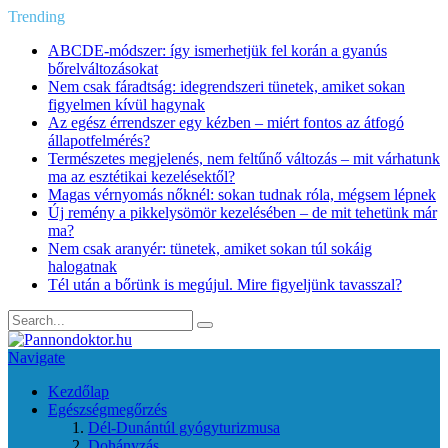
Trending
ABCDE‑módszer: így ismerhetjük fel korán a gyanús
bőrelváltozásokat
Nem csak fáradtság: idegrendszeri tünetek, amiket sokan
figyelmen kívül hagynak
Az egész érrendszer egy kézben – miért fontos az átfogó
állapotfelmérés?
Természetes megjelenés, nem feltűnő változás – mit várhatunk
ma az esztétikai kezelésektől?
Magas vérnyomás nőknél: sokan tudnak róla, mégsem lépnek
Új remény a pikkelysömör kezelésében – de mit tehetünk már
ma?
Nem csak aranyér: tünetek, amiket sokan túl sokáig
halogatnak
Tél után a bőrünk is megújul. Mire figyeljünk tavasszal?
Navigate
Kezdőlap
Egészségmegőrzés
Dél-Dunántúl gyógyturizmusa
Dohányzás