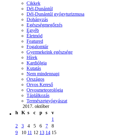
Cikkek
Dél-Dunántúl
Dél-Dunántúl gyógyturizmusa
Dohányzás
Egészségmegőrzés
Egyéb
Életmód
Featured
Fogalomtár
Gyermekeink egészsége
Hírek
Kardiólgia
Kutatás
Nem mindennapi
Országos
Orvos Kereső
Orvosmeteorológia
Táplálkozás
Természetgyógyászat
2017. október
h
K
s
c
p
s
v
1
2
3
4
5
6
7
8
9
10
11
12
13
14
15