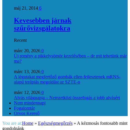
máj 21, 2014
6
Kevesebben járnak
szűrővizsgálatokra
Recent
márc 20, 2026
0
Új remény a pikkelysömör kezelésében – de mit tehetünk már
ma?
márc 13, 2026
0
A légutakat megfertőző gombák ellen fejlesztenek mRNS-
alapú terápiás megoldást az SZTE-n
márc 12, 2026
0
Alvás világnapja – Nemzetközi összefogás a jobb alvásért
Nem mindennapi
Fogalomtár
Orvos Kereső
You are at:
Home
»
Egészségmegőrzés
»
A kézmosás fontosabb mint
gondolnánk