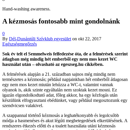
Hand-washing awareness.
A kézmosás fontosabb mint gondolnánk
0
By
Dél-Dunántúli Szívklub egyesület
on
okt 22, 2017
Egészségmegőrzés
Sok év telt el Semmelweis felfedezése óta, de a felmérések szerint
átlagban még mindig hét emberből egy nem mos kezet WC
használat után – olvasható az egeszseg.hu cikkében.
A felmérések alapján a 21. században sajnos még mindig nem
természetes a kézmosás; például napjainkban hét emberből átlagosan
egy nem mos kezet miután lehúzza a WC-t, valamint vannak
olyanok is, akik szinte egyáltalán nem szoktak kezet mosni. Ez
igazán elgondolkodtató adat, főleg akkor, ha egy kézfogás után
készülünk elfogyasztani ebédünket, vagy például megosztozunk egy
szendvicsen valakivel.
A szappannal történő kézmosás a leghatékonyabb és legolcsóbb
módja a hasmenéses és akut légúti megbetegedések elkerülésének. A
rendszeres étkezés előtti és a toalett használata utáni kézmosás