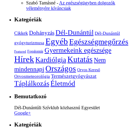
Szabó Tamásné
-
Az egészségügyben dolgozók
véleményére kíváncsiak
Kategóriák
Dél-Dunántúl
Dohányzás
Cikkek
Dél-Dunántúl
Egyéb
Egészségmegőrzés
gyógyturizmusa
Gyermekeink egészsége
Fogalomtár
Featured
Hírek
Kutatás
Kardiólgia
Nem
Országos
mindennapi
Orvos Kereső
Természetgyógyászat
Orvosmeteorológia
Életmód
Táplálkozás
Bemutatkozó
Dél-Dunántúli Szívklub közhasznú Egyesület
Google+
Kategóriák