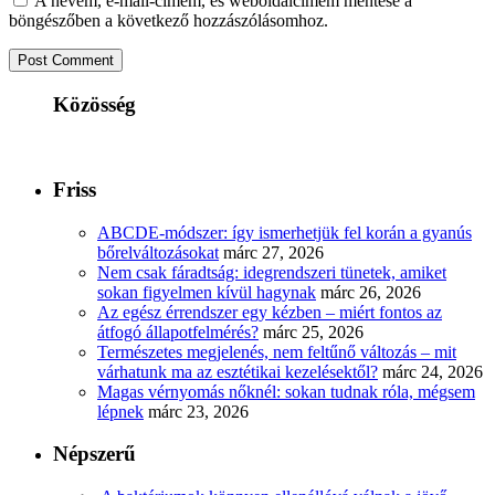
A nevem, e-mail-címem, és weboldalcímem mentése a
böngészőben a következő hozzászólásomhoz.
Közösség
Friss
ABCDE‑módszer: így ismerhetjük fel korán a gyanús
bőrelváltozásokat
márc 27, 2026
Nem csak fáradtság: idegrendszeri tünetek, amiket
sokan figyelmen kívül hagynak
márc 26, 2026
Az egész érrendszer egy kézben – miért fontos az
átfogó állapotfelmérés?
márc 25, 2026
Természetes megjelenés, nem feltűnő változás – mit
várhatunk ma az esztétikai kezelésektől?
márc 24, 2026
Magas vérnyomás nőknél: sokan tudnak róla, mégsem
lépnek
márc 23, 2026
Népszerű