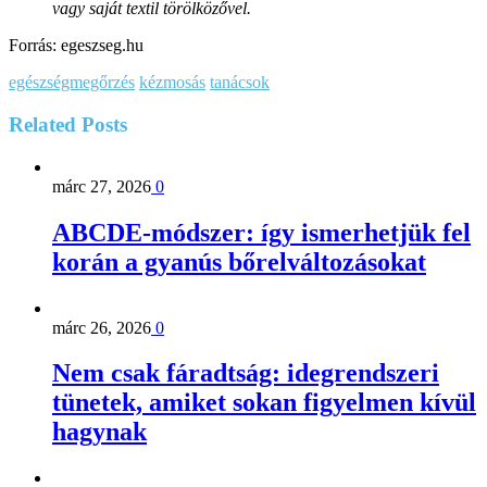
vagy saját textil törölközővel.
Forrás: egeszseg.hu
egészségmegőrzés
kézmosás
tanácsok
Related
Posts
márc 27, 2026
0
ABCDE‑módszer: így ismerhetjük fel
korán a gyanús bőrelváltozásokat
márc 26, 2026
0
Nem csak fáradtság: idegrendszeri
tünetek, amiket sokan figyelmen kívül
hagynak