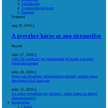
Táplálkozás
Természetgyógyászat
Életmód
Featured
aug 29, 2016
2
A gyerekre káros az apa stresszelése
Recent
márc 27, 2026
0
ABCDE‑módszer: így ismerhetjük fel korán a gyanús
bőrelváltozásokat
márc 26, 2026
0
Nem csak fáradtság: idegrendszeri tünetek, amiket sokan
figyelmen kívül hagynak
márc 25, 2026
0
Az egész érrendszer egy kézben – miért fontos az átfogó
állapotfelmérés?
Kardiológia
Cikkek