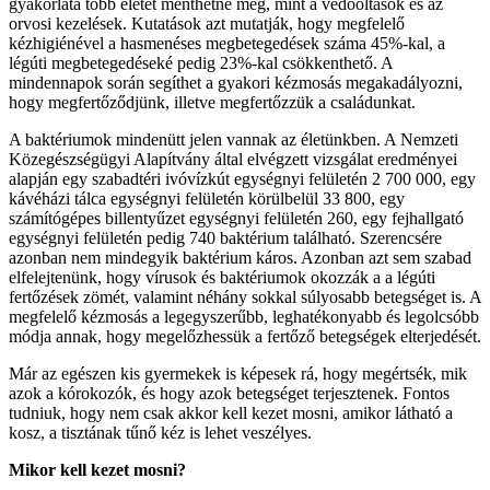
gyakorlata több életet menthetne meg, mint a védőoltások és az
orvosi kezelések. Kutatások azt mutatják, hogy megfelelő
kézhigiénével a hasmenéses megbetegedések száma 45%-kal, a
légúti megbetegedéseké pedig 23%-kal csökkenthető. A
mindennapok során segíthet a gyakori kézmosás megakadályozni,
hogy megfertőződjünk, illetve megfertőzzük a családunkat.
A baktériumok mindenütt jelen vannak az életünkben. A Nemzeti
Közegészségügyi Alapítvány által elvégzett vizsgálat eredményei
alapján egy szabadtéri ivóvízkút egységnyi felületén 2 700 000, egy
kávéházi tálca egységnyi felületén körülbelül 33 800, egy
számítógépes billentyűzet egységnyi felületén 260, egy fejhallgató
egységnyi felületén pedig 740 baktérium található. Szerencsére
azonban nem mindegyik baktérium káros. Azonban azt sem szabad
elfelejtenünk, hogy vírusok és baktériumok okozzák a a légúti
fertőzések zömét, valamint néhány sokkal súlyosabb betegséget is. A
megfelelő kézmosás a legegyszerűbb, leghatékonyabb és legolcsóbb
módja annak, hogy megelőzhessük a fertőző betegségek elterjedését.
Már az egészen kis gyermekek is képesek rá, hogy megértsék, mik
azok a kórokozók, és hogy azok betegséget terjesztenek. Fontos
tudniuk, hogy nem csak akkor kell kezet mosni, amikor látható a
kosz, a tisztának tűnő kéz is lehet veszélyes.
Mikor kell kezet mosni?