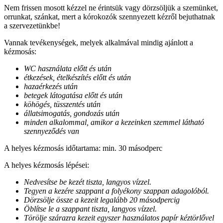
Nem frissen mosott kézzel ne érintsük vagy dörzsöljük a szemünket,
orrunkat, szánkat, mert a kórokozók szennyezett kézről bejuthatnak
a szervezetünkbe!
Vannak tevékenységek, melyek alkalmával mindig ajánlott a
kézmosás:
WC használata előtt és után
étkezések, ételkészítés előtt és után
hazaérkezés után
betegek látogatása előtt és után
köhögés, tüsszentés után
állatsimogatás, gondozás után
minden alkalommal, amikor a kezeinken szemmel látható
szennyeződés van
A helyes kézmosás időtartama: min. 30 másodperc
A helyes kézmosás lépései:
Nedvesítse be kezét tiszta, langyos vízzel.
Tegyen a kezére szappant a folyékony szappan adagolóból.
Dörzsölje össze a kezeit legalább 20 másodpercig
Öblítse le a szappant tiszta, langyos vízzel.
Törölje szárazra kezeit egyszer használatos papír kéztörlővel