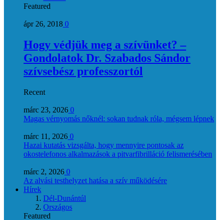
Featured
ápr 26, 2018
0
Hogy védjük meg a szívünket? –
Gondolatok Dr. Szabados Sándor
szívsebész professzortól
Recent
márc 23, 2026
0
Magas vérnyomás nőknél: sokan tudnak róla, mégsem lépnek
márc 11, 2026
0
Hazai kutatás vizsgálta, hogy mennyire pontosak az
okostelefonos alkalmazások a pitvarfibrilláció felismerésében
márc 2, 2026
0
Az alvási testhelyzet hatása a szív működésére
Hírek
Dél-Dunántúl
Országos
Featured