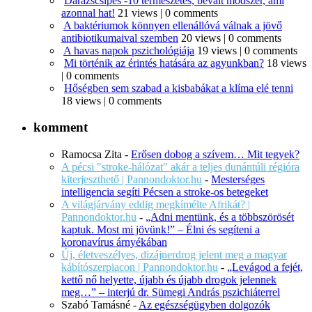
Darázscsípés -10 természetes, bevált módszer, ami
azonnal hat!
21 views
|
0 comments
A baktériumok könnyen ellenállóvá válnak a jövő
antibiotikumaival szemben
20 views
|
0 comments
A havas napok pszichológiája
19 views
|
0 comments
Mi történik az érintés hatására az agyunkban?
18 views
|
0 comments
Hőségben sem szabad a kisbabákat a klíma elé tenni
18 views
|
0 comments
komment
Ramocsa Zita
-
Erősen dobog a szívem… Mit tegyek?
A pécsi "stroke-hálózat" akár a teljes dunántúli régióra
kiterjeszthető | Pannondoktor.hu
-
Mesterséges
intelligencia segíti Pécsen a stroke-os betegeket
A világjárvány eddig megkímélte Afrikát? |
Pannondoktor.hu
-
„Adni mentünk, és a többszörösét
kaptuk. Most mi jövünk!” – Élni és segíteni a
koronavírus árnyékában
Új, életveszélyes, dizájnerdrog jelent meg a magyar
kábítószerpiacon | Pannondoktor.hu
-
„Levágod a fejét,
kettő nő helyette, újabb és újabb drogok jelennek
meg…” – interjú dr. Sümegi András pszichiáterrel
Szabó Tamásné
-
Az egészségügyben dolgozók