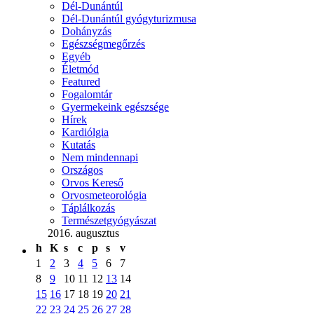
Dél-Dunántúl
Dél-Dunántúl gyógyturizmusa
Dohányzás
Egészségmegőrzés
Egyéb
Életmód
Featured
Fogalomtár
Gyermekeink egészsége
Hírek
Kardiólgia
Kutatás
Nem mindennapi
Országos
Orvos Kereső
Orvosmeteorológia
Táplálkozás
Természetgyógyászat
2016. augusztus
h
K
s
c
p
s
v
1
2
3
4
5
6
7
8
9
10
11
12
13
14
15
16
17
18
19
20
21
22
23
24
25
26
27
28