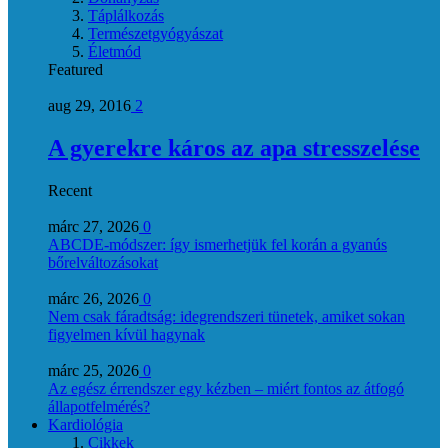
Táplálkozás
Természetgyógyászat
Életmód
Featured
aug 29, 2016
2
A gyerekre káros az apa stresszelése
Recent
márc 27, 2026
0
ABCDE‑módszer: így ismerhetjük fel korán a gyanús
bőrelváltozásokat
márc 26, 2026
0
Nem csak fáradtság: idegrendszeri tünetek, amiket sokan
figyelmen kívül hagynak
márc 25, 2026
0
Az egész érrendszer egy kézben – miért fontos az átfogó
állapotfelmérés?
Kardiológia
Cikkek