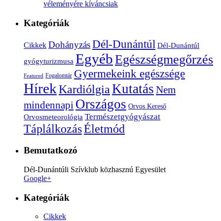
véleményére kíváncsiak
Kategóriák
Dél-Dunántúl
Dohányzás
Cikkek
Dél-Dunántúl
Egyéb
Egészségmegőrzés
gyógyturizmusa
Gyermekeink egészsége
Fogalomtár
Featured
Hírek
Kutatás
Kardiólgia
Nem
Országos
mindennapi
Orvos Kereső
Természetgyógyászat
Orvosmeteorológia
Életmód
Táplálkozás
Bemutatkozó
Dél-Dunántúli Szívklub közhasznú Egyesület
Google+
Kategóriák
Cikkek