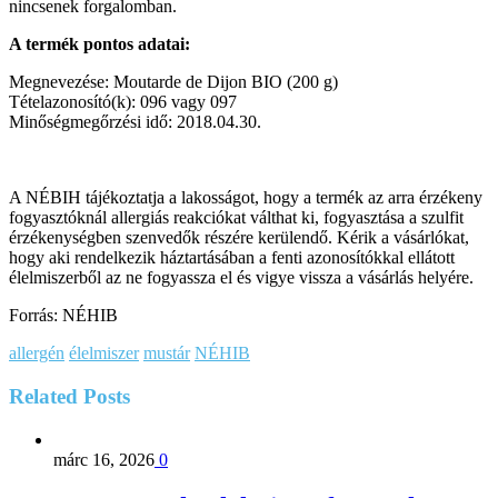
nincsenek forgalomban.
A termék pontos adatai:
Megnevezése: Moutarde de Dijon BIO (200 g)
Tételazonosító(k): 096 vagy 097
Minőségmegőrzési idő: 2018.04.30.
A NÉBIH tájékoztatja a lakosságot, hogy a termék az arra érzékeny
fogyasztóknál allergiás reakciókat válthat ki, fogyasztása a szulfit
érzékenységben szenvedők részére kerülendő. Kérik a vásárlókat,
hogy aki rendelkezik háztartásában a fenti azonosítókkal ellátott
élelmiszerből az ne fogyassza el és vigye vissza a vásárlás helyére.
Forrás: NÉHIB
allergén
élelmiszer
mustár
NÉHIB
Related
Posts
márc 16, 2026
0