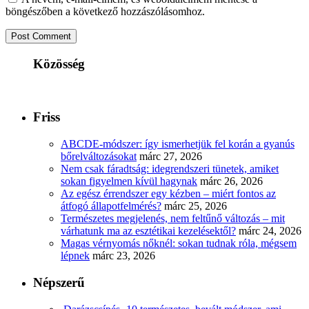
böngészőben a következő hozzászólásomhoz.
Közösség
Friss
ABCDE‑módszer: így ismerhetjük fel korán a gyanús
bőrelváltozásokat
márc 27, 2026
Nem csak fáradtság: idegrendszeri tünetek, amiket
sokan figyelmen kívül hagynak
márc 26, 2026
Az egész érrendszer egy kézben – miért fontos az
átfogó állapotfelmérés?
márc 25, 2026
Természetes megjelenés, nem feltűnő változás – mit
várhatunk ma az esztétikai kezelésektől?
márc 24, 2026
Magas vérnyomás nőknél: sokan tudnak róla, mégsem
lépnek
márc 23, 2026
Népszerű