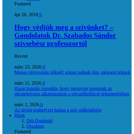
Featured
ápr 26, 2018
0
Hogy védjük meg a szívünket? –
Gondolatok Dr. Szabados Sándor
szívsebész professzortól
Recent
márc 23, 2026
0
Magas vérnyomás nőknél: sokan tudnak róla, mégsem lépnek
márc 11, 2026
0
Hazai kutatás vizsgálta, hogy mennyire pontosak az
okostelefonos alkalmazások a pitvarfibrilláció felismerésében
márc 2, 2026
0
Az alvási testhelyzet hatása a szív működésére
Hírek
Dél-Dunántúl
Országos
Featured