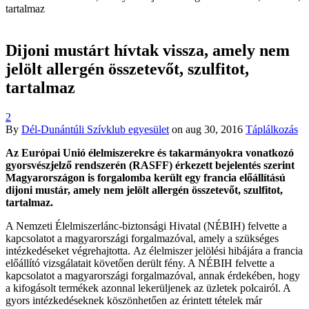
tartalmaz
Dijoni mustárt hívtak vissza, amely nem
jelölt allergén összetevőt, szulfitot,
tartalmaz
2
By
Dél-Dunántúli Szívklub egyesület
on
aug 30, 2016
Táplálkozás
Az Európai Unió élelmiszerekre és takarmányokra vonatkozó
gyorsvészjelző rendszerén (RASFF) érkezett bejelentés szerint
Magyarországon is forgalomba került egy francia előállítású
dijoni mustár, amely nem jelölt allergén összetevőt, szulfitot,
tartalmaz.
A Nemzeti Élelmiszerlánc-biztonsági Hivatal (NÉBIH) felvette a
kapcsolatot a magyarországi forgalmazóval, amely a szükséges
intézkedéseket végrehajtotta. Az élelmiszer jelölési hibájára a francia
előállító vizsgálatait követően derült fény. A NÉBIH felvette a
kapcsolatot a magyarországi forgalmazóval, annak érdekében, hogy
a kifogásolt termékek azonnal lekerüljenek az üzletek polcairól. A
gyors intézkedéseknek köszönhetően az érintett tételek már