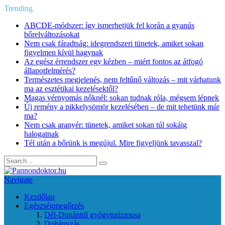
Trending
ABCDE‑módszer: így ismerhetjük fel korán a gyanús
bőrelváltozásokat
Nem csak fáradtság: idegrendszeri tünetek, amiket sokan
figyelmen kívül hagynak
Az egész érrendszer egy kézben – miért fontos az átfogó
állapotfelmérés?
Természetes megjelenés, nem feltűnő változás – mit várhatunk
ma az esztétikai kezelésektől?
Magas vérnyomás nőknél: sokan tudnak róla, mégsem lépnek
Új remény a pikkelysömör kezelésében – de mit tehetünk már
ma?
Nem csak aranyér: tünetek, amiket sokan túl sokáig
halogatnak
Tél után a bőrünk is megújul. Mire figyeljünk tavasszal?
Navigate
Kezdőlap
Egészségmegőrzés
Dél-Dunántúl gyógyturizmusa
Dohányzás