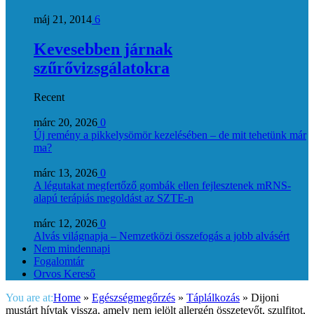
máj 21, 2014
6
Kevesebben járnak
szűrővizsgálatokra
Recent
márc 20, 2026
0
Új remény a pikkelysömör kezelésében – de mit tehetünk már
ma?
márc 13, 2026
0
A légutakat megfertőző gombák ellen fejlesztenek mRNS-
alapú terápiás megoldást az SZTE-n
márc 12, 2026
0
Alvás világnapja – Nemzetközi összefogás a jobb alvásért
Nem mindennapi
Fogalomtár
Orvos Kereső
You are at:
Home
»
Egészségmegőrzés
»
Táplálkozás
»
Dijoni
mustárt hívtak vissza, amely nem jelölt allergén összetevőt, szulfitot,