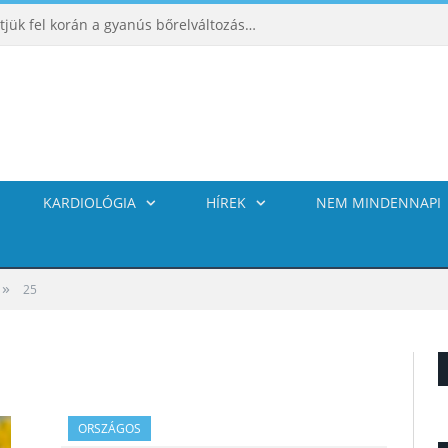
ABCDE‑módszer: így ismerhetjük fel korán a gyanús bőrelváltozásokat
KARDIOLÓGIA
HÍREK
NEM MINDENNAPI
»
25
ORSZÁGOS