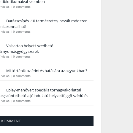
ntibiotikumaival szemben
0 views
|
0 comments
Darázscsípés -10 természetes, bevált módszer,
mi azonnal hat!
8 views
|
0 comments
Valsartan helyett szedhető
érnyomásgyógyszerek
7 views
|
0 comments
Mi történik az érintés hatására az agyunkban?
7 views
|
0 comments
Epley-manőver: speciális tornagyakorlattal
egszüntethető a jóindulatú helyzetfüggő szédülés
7 views
|
0 comments
KOMMENT