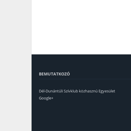
BEMUTATKOZÓ
Dél-Dunántúli Szívklub közhasznú Egyesület
Google+