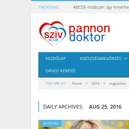
TRENDING
KEZDŐLAP
EGÉSZSÉGMEGŐRZÉS
ORVOS KERESŐ
»
»
YOU ARE AT:
Home
2016
augusztus
DAILY ARCHIVES:
AUG 25, 2016
KUTATÁS