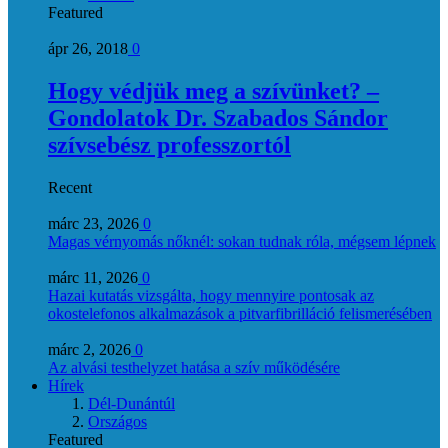
Featured
ápr 26, 2018
0
Hogy védjük meg a szívünket? –
Gondolatok Dr. Szabados Sándor
szívsebész professzortól
Recent
márc 23, 2026
0
Magas vérnyomás nőknél: sokan tudnak róla, mégsem lépnek
márc 11, 2026
0
Hazai kutatás vizsgálta, hogy mennyire pontosak az
okostelefonos alkalmazások a pitvarfibrilláció felismerésében
márc 2, 2026
0
Az alvási testhelyzet hatása a szív működésére
Hírek
Dél-Dunántúl
Országos
Featured