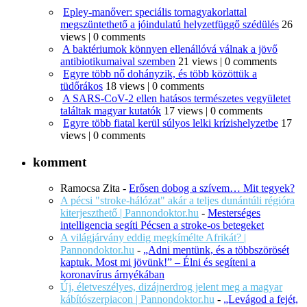
Epley-manőver: speciális tornagyakorlattal
megszüntethető a jóindulatú helyzetfüggő szédülés
26
views
|
0 comments
A baktériumok könnyen ellenállóvá válnak a jövő
antibiotikumaival szemben
21 views
|
0 comments
Egyre több nő dohányzik, és több közöttük a
tüdőrákos
18 views
|
0 comments
A SARS-CoV-2 ellen hatásos természetes vegyületet
találtak magyar kutatók
17 views
|
0 comments
Egyre több fiatal kerül súlyos lelki krízishelyzetbe
17
views
|
0 comments
komment
Ramocsa Zita
-
Erősen dobog a szívem… Mit tegyek?
A pécsi "stroke-hálózat" akár a teljes dunántúli régióra
kiterjeszthető | Pannondoktor.hu
-
Mesterséges
intelligencia segíti Pécsen a stroke-os betegeket
A világjárvány eddig megkímélte Afrikát? |
Pannondoktor.hu
-
„Adni mentünk, és a többszörösét
kaptuk. Most mi jövünk!” – Élni és segíteni a
koronavírus árnyékában
Új, életveszélyes, dizájnerdrog jelent meg a magyar
kábítószerpiacon | Pannondoktor.hu
-
„Levágod a fejét,