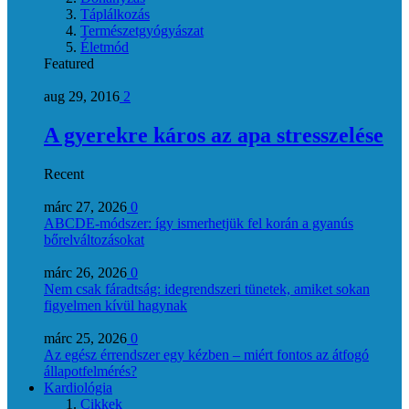
Táplálkozás
Természetgyógyászat
Életmód
Featured
aug 29, 2016
2
A gyerekre káros az apa stresszelése
Recent
márc 27, 2026
0
ABCDE‑módszer: így ismerhetjük fel korán a gyanús
bőrelváltozásokat
márc 26, 2026
0
Nem csak fáradtság: idegrendszeri tünetek, amiket sokan
figyelmen kívül hagynak
márc 25, 2026
0
Az egész érrendszer egy kézben – miért fontos az átfogó
állapotfelmérés?
Kardiológia
Cikkek