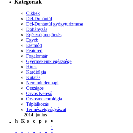
Kategóriák
Cikkek
Dél-Dunántúl
Dél-Dunántúl gyógyturizmusa
Dohányzás
Egészségmegőrzés
Egyéb
Életmód
Featured
Fogalomtár
Gyermekeink egészsége
Hírek
Kardiólgia
Kutatás
Nem mindennapi
Országos
Orvos Kereső
Orvosmeteorológia
Táplálkozás
Természetgyógyászat
2014. június
h
K
s
c
p
s
v
1