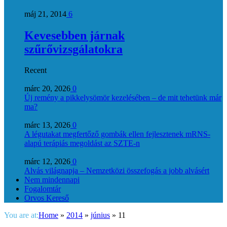
máj 21, 2014
6
Kevesebben járnak
szűrővizsgálatokra
Recent
márc 20, 2026
0
Új remény a pikkelysömör kezelésében – de mit tehetünk már
ma?
márc 13, 2026
0
A légutakat megfertőző gombák ellen fejlesztenek mRNS-
alapú terápiás megoldást az SZTE-n
márc 12, 2026
0
Alvás világnapja – Nemzetközi összefogás a jobb alvásért
Nem mindennapi
Fogalomtár
Orvos Kereső
You are at:
Home
»
2014
»
június
»
11