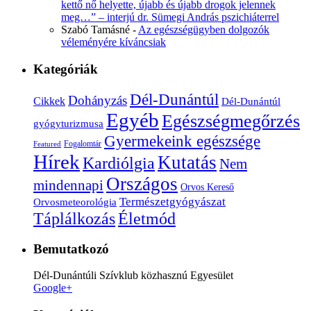
kettő nő helyette, újabb és újabb drogok jelennek
meg…” – interjú dr. Sümegi András pszichiáterrel
Szabó Tamásné
-
Az egészségügyben dolgozók
véleményére kíváncsiak
Kategóriák
Dél-Dunántúl
Dohányzás
Cikkek
Dél-Dunántúl
Egyéb
Egészségmegőrzés
gyógyturizmusa
Gyermekeink egészsége
Fogalomtár
Featured
Hírek
Kutatás
Kardiólgia
Nem
Országos
mindennapi
Orvos Kereső
Természetgyógyászat
Orvosmeteorológia
Életmód
Táplálkozás
Bemutatkozó
Dél-Dunántúli Szívklub közhasznú Egyesület
Google+