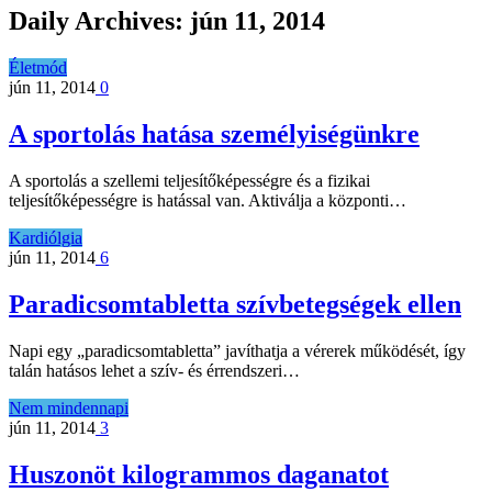
Daily Archives:
jún 11, 2014
Életmód
jún 11, 2014
0
A sportolás hatása személyiségünkre
A sportolás a szellemi teljesítőképességre és a fizikai
teljesítőképességre is hatással van. Aktiválja a központi…
Kardiólgia
jún 11, 2014
6
Paradicsomtabletta szívbetegségek ellen
Napi egy „paradicsomtabletta” javíthatja a vérerek működését, így
talán hatásos lehet a szív- és érrendszeri…
Nem mindennapi
jún 11, 2014
3
Huszonöt kilogrammos daganatot