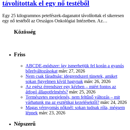
távolítottak el egy nő testéből
Egy 25 kilogrammos petefészek-daganatot távolítottak el sikeresen
egy nő testéből az Országos Onkológiai Intézetben. Az…
Közösség
Friss
ABCDE‑módszer: így ismerhetjük fel korán a gyanús
bőrelváltozásokat
márc 27, 2026
Nem csak fáradtság: idegrendszeri tünetek, amiket
sokan figyelmen kívül hagynak
márc 26, 2026
Az egész érrendszer egy kézben – miért fontos az
átfogó állapotfelmérés?
márc 25, 2026
Természetes megjelenés, nem feltűnő változás – mit
várhatunk ma az esztétikai kezelésektől?
márc 24, 2026
Magas vérnyomás nőknél: sokan tudnak róla, mégsem
lépnek
márc 23, 2026
Népszerű