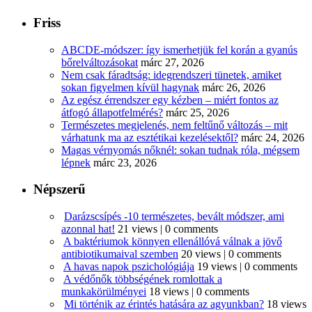
Friss
ABCDE‑módszer: így ismerhetjük fel korán a gyanús
bőrelváltozásokat
márc 27, 2026
Nem csak fáradtság: idegrendszeri tünetek, amiket
sokan figyelmen kívül hagynak
márc 26, 2026
Az egész érrendszer egy kézben – miért fontos az
átfogó állapotfelmérés?
márc 25, 2026
Természetes megjelenés, nem feltűnő változás – mit
várhatunk ma az esztétikai kezelésektől?
márc 24, 2026
Magas vérnyomás nőknél: sokan tudnak róla, mégsem
lépnek
márc 23, 2026
Népszerű
Darázscsípés -10 természetes, bevált módszer, ami
azonnal hat!
21 views
|
0 comments
A baktériumok könnyen ellenállóvá válnak a jövő
antibiotikumaival szemben
20 views
|
0 comments
A havas napok pszichológiája
19 views
|
0 comments
A védőnők többségének romlottak a
munkakörülményei
18 views
|
0 comments
Mi történik az érintés hatására az agyunkban?
18 views