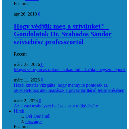
Featured
ápr 26, 2018
0
Hogy védjük meg a szívünket? –
Gondolatok Dr. Szabados Sándor
szívsebész professzortól
Recent
márc 23, 2026
0
Magas vérnyomás nőknél: sokan tudnak róla, mégsem lépnek
márc 11, 2026
0
Hazai kutatás vizsgálta, hogy mennyire pontosak az
okostelefonos alkalmazások a pitvarfibrilláció felismerésében
márc 2, 2026
0
Az alvási testhelyzet hatása a szív működésére
Hírek
Dél-Dunántúl
Országos
Featured