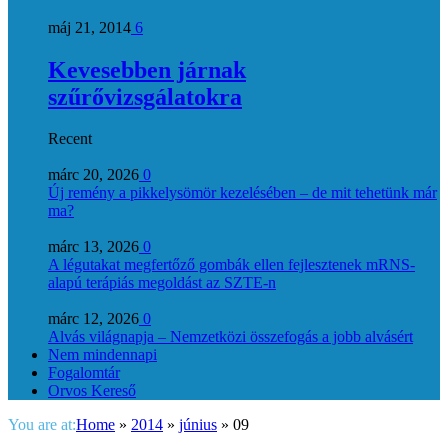
máj 21, 2014
6
Kevesebben járnak
szűrővizsgálatokra
Recent
márc 20, 2026
0
Új remény a pikkelysömör kezelésében – de mit tehetünk már
ma?
márc 13, 2026
0
A légutakat megfertőző gombák ellen fejlesztenek mRNS-
alapú terápiás megoldást az SZTE-n
márc 12, 2026
0
Alvás világnapja – Nemzetközi összefogás a jobb alvásért
Nem mindennapi
Fogalomtár
Orvos Kereső
You are at:
Home
»
2014
»
június
»
09