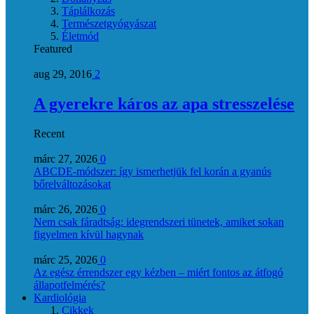
Táplálkozás
Természetgyógyászat
Életmód
Featured
aug 29, 2016
2
A gyerekre káros az apa stresszelése
Recent
márc 27, 2026
0
ABCDE‑módszer: így ismerhetjük fel korán a gyanús
bőrelváltozásokat
márc 26, 2026
0
Nem csak fáradtság: idegrendszeri tünetek, amiket sokan
figyelmen kívül hagynak
márc 25, 2026
0
Az egész érrendszer egy kézben – miért fontos az átfogó
állapotfelmérés?
Kardiológia
Cikkek