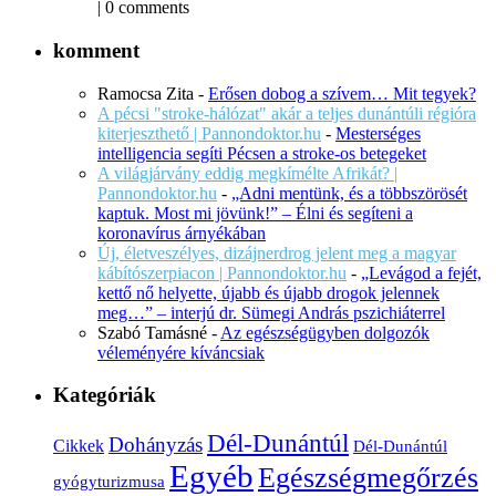
|
0 comments
komment
Ramocsa Zita
-
Erősen dobog a szívem… Mit tegyek?
A pécsi "stroke-hálózat" akár a teljes dunántúli régióra
kiterjeszthető | Pannondoktor.hu
-
Mesterséges
intelligencia segíti Pécsen a stroke-os betegeket
A világjárvány eddig megkímélte Afrikát? |
Pannondoktor.hu
-
„Adni mentünk, és a többszörösét
kaptuk. Most mi jövünk!” – Élni és segíteni a
koronavírus árnyékában
Új, életveszélyes, dizájnerdrog jelent meg a magyar
kábítószerpiacon | Pannondoktor.hu
-
„Levágod a fejét,
kettő nő helyette, újabb és újabb drogok jelennek
meg…” – interjú dr. Sümegi András pszichiáterrel
Szabó Tamásné
-
Az egészségügyben dolgozók
véleményére kíváncsiak
Kategóriák
Dél-Dunántúl
Dohányzás
Cikkek
Dél-Dunántúl
Egyéb
Egészségmegőrzés
gyógyturizmusa