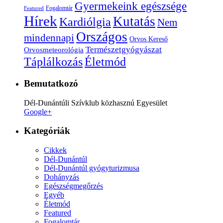
Gyermekeink egészsége
Fogalomtár
Featured
Hírek
Kutatás
Kardiólgia
Nem
Országos
mindennapi
Orvos Kereső
Természetgyógyászat
Orvosmeteorológia
Életmód
Táplálkozás
Bemutatkozó
Dél-Dunántúli Szívklub közhasznú Egyesület
Google+
Kategóriák
Cikkek
Dél-Dunántúl
Dél-Dunántúl gyógyturizmusa
Dohányzás
Egészségmegőrzés
Egyéb
Életmód
Featured
Fogalomtár