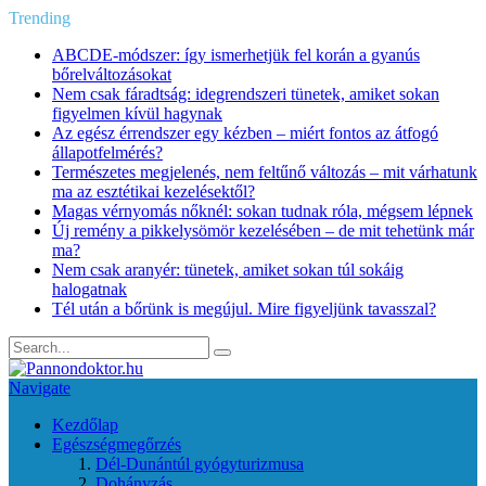
Trending
ABCDE‑módszer: így ismerhetjük fel korán a gyanús
bőrelváltozásokat
Nem csak fáradtság: idegrendszeri tünetek, amiket sokan
figyelmen kívül hagynak
Az egész érrendszer egy kézben – miért fontos az átfogó
állapotfelmérés?
Természetes megjelenés, nem feltűnő változás – mit várhatunk
ma az esztétikai kezelésektől?
Magas vérnyomás nőknél: sokan tudnak róla, mégsem lépnek
Új remény a pikkelysömör kezelésében – de mit tehetünk már
ma?
Nem csak aranyér: tünetek, amiket sokan túl sokáig
halogatnak
Tél után a bőrünk is megújul. Mire figyeljünk tavasszal?
Navigate
Kezdőlap
Egészségmegőrzés
Dél-Dunántúl gyógyturizmusa
Dohányzás