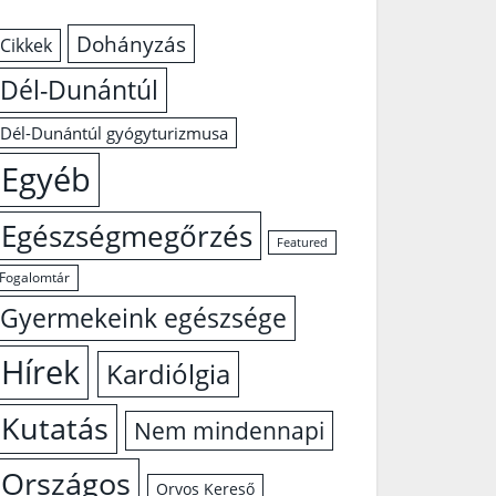
Dohányzás
Cikkek
Dél-Dunántúl
Dél-Dunántúl gyógyturizmusa
Egyéb
Egészségmegőrzés
Featured
Fogalomtár
Gyermekeink egészsége
Hírek
Kardiólgia
Kutatás
Nem mindennapi
Országos
Orvos Kereső