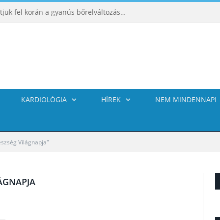
ABCDE‑módszer: így ismerhetjük fel korán a gyanús bőrelváltozásokat
KARDIOLÓGIA
HÍREK
NEM MINDENNAPI
észség Világnapja"
LÁGNAPJA