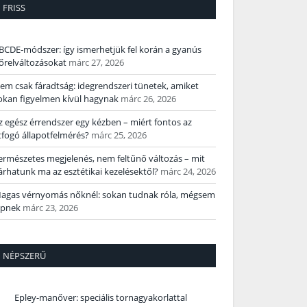
FRISS
BCDE‑módszer: így ismerhetjük fel korán a gyanús
őrelváltozásokat
márc 27, 2026
em csak fáradtság: idegrendszeri tünetek, amiket
okan figyelmen kívül hagynak
márc 26, 2026
z egész érrendszer egy kézben – miért fontos az
tfogó állapotfelmérés?
márc 25, 2026
ermészetes megjelenés, nem feltűnő változás – mit
árhatunk ma az esztétikai kezelésektől?
márc 24, 2026
agas vérnyomás nőknél: sokan tudnak róla, mégsem
épnek
márc 23, 2026
NÉPSZERŰ
Epley-manőver: speciális tornagyakorlattal