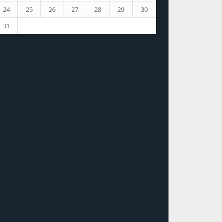
24
25
26
27
28
29
30
31
 márc