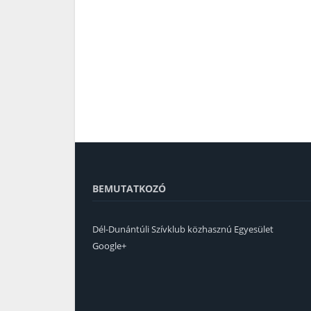
BEMUTATKOZÓ
Dél-Dunántúli Szívklub közhasznú Egyesület
Google+