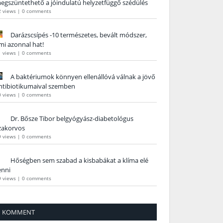
egszüntethető a jóindulatú helyzetfüggő szédülés
2 views
|
0 comments
Darázscsípés -10 természetes, bevált módszer,
mi azonnal hat!
1 views
|
0 comments
A baktériumok könnyen ellenállóvá válnak a jövő
ntibiotikumaival szemben
0 views
|
0 comments
Dr. Bősze Tibor belgyógyász-diabetológus
zakorvos
9 views
|
0 comments
Hőségben sem szabad a kisbabákat a klíma elé
enni
9 views
|
0 comments
KOMMENT