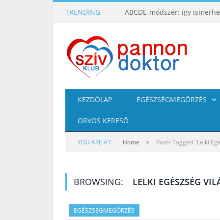
TRENDING
KEZDŐLAP
EGÉSZSÉGMEGŐRZÉS
ORVOS KERESŐ
»
YOU ARE AT:
Home
Posts Tagged "Lelki Eg
BROWSING:
LELKI EGÉSZSÉG VI
EGÉSZSÉGMEGŐRZÉS