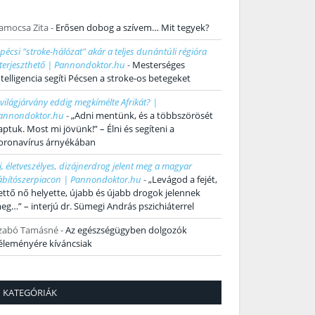
amocsa Zita
-
Erősen dobog a szívem… Mit tegyek?
 pécsi "stroke-hálózat" akár a teljes dunántúli régióra
iterjeszthető | Pannondoktor.hu
-
Mesterséges
ntelligencia segíti Pécsen a stroke-os betegeket
 világjárvány eddig megkímélte Afrikát? |
annondoktor.hu
-
„Adni mentünk, és a többszörösét
aptuk. Most mi jövünk!” – Élni és segíteni a
oronavírus árnyékában
j, életveszélyes, dizájnerdrog jelent meg a magyar
ábítószerpiacon | Pannondoktor.hu
-
„Levágod a fejét,
ettő nő helyette, újabb és újabb drogok jelennek
eg…” – interjú dr. Sümegi András pszichiáterrel
zabó Tamásné
-
Az egészségügyben dolgozók
éleményére kíváncsiak
KATEGÓRIÁK