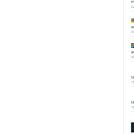
m
2
a
2
a
2
s
1
t
1