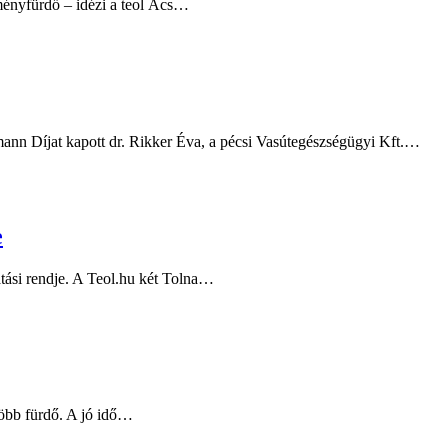
ményfürdő – idézi a teol Ács…
ann Díjat kapott dr. Rikker Éva, a pécsi Vasútegészségügyi Kft.…
e
gatási rendje. A Teol.hu két Tolna…
több fürdő. A jó idő…