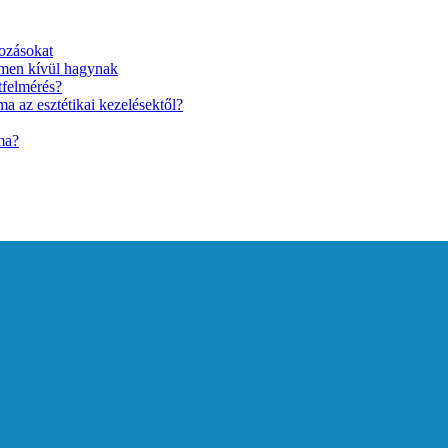
ozásokat
lmen kívül hagynak
tfelmérés?
a az esztétikai kezelésektől?
ma?