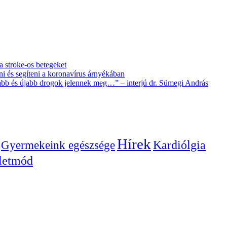
 a stroke-os betegeket
i és segíteni a koronavírus árnyékában
újabb és újabb drogok jelennek meg…” – interjú dr. Sümegi András
Hírek
Gyermekeink egészsége
Kardiólgia
letmód