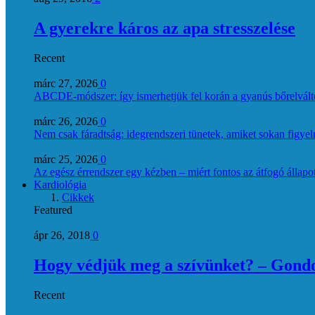
A gyerekre káros az apa stresszelése
Recent
márc 27, 2026
0
ABCDE‑módszer: így ismerhetjük fel korán a gyanús bőrelvált
márc 26, 2026
0
Nem csak fáradtság: idegrendszeri tünetek, amiket sokan figye
márc 25, 2026
0
Az egész érrendszer egy kézben – miért fontos az átfogó állapo
Kardiológia
Cikkek
Featured
ápr 26, 2018
0
Hogy védjük meg a szívünket? – Gondol
Recent