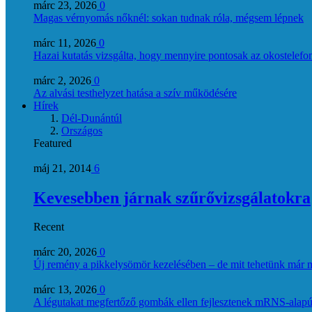
márc 23, 2026
0
Magas vérnyomás nőknél: sokan tudnak róla, mégsem lépnek
márc 11, 2026
0
Hazai kutatás vizsgálta, hogy mennyire pontosak az okostelefon
márc 2, 2026
0
Az alvási testhelyzet hatása a szív működésére
Hírek
Dél-Dunántúl
Országos
Featured
máj 21, 2014
6
Kevesebben járnak szűrővizsgálatokra
Recent
márc 20, 2026
0
Új remény a pikkelysömör kezelésében – de mit tehetünk már 
márc 13, 2026
0
A légutakat megfertőző gombák ellen fejlesztenek mRNS-alapú