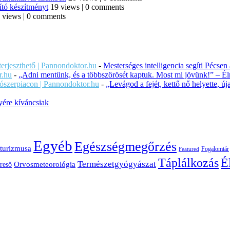
ító készítményt
19 views
|
0 comments
 views
|
0 comments
iterjeszthető | Pannondoktor.hu
-
Mesterséges intelligencia segíti Pécsen
r.hu
-
„Adni mentünk, és a többszörösét kaptuk. Most mi jövünk!” – Éln
ítószerpiacon | Pannondoktor.hu
-
„Levágod a fejét, kettő nő helyette, 
ére kíváncsiak
Egyéb
Egészségmegőrzés
turizmusa
Fogalomtár
Featured
É
Táplálkozás
Természetgyógyászat
Orvosmeteorológia
reső