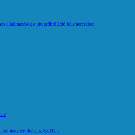
os alkalmazások a pitvarfibrilláció felismerésében
ma?
 terápiás megoldást az SZTE-n