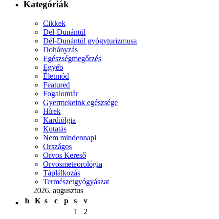
Kategóriák
Cikkek
Dél-Dunántúl
Dél-Dunántúl gyógyturizmusa
Dohányzás
Egészségmegőrzés
Egyéb
Életmód
Featured
Fogalomtár
Gyermekeink egészsége
Hírek
Kardiólgia
Kutatás
Nem mindennapi
Országos
Orvos Kereső
Orvosmeteorológia
Táplálkozás
Természetgyógyászat
2026. augusztus
h
K
s
c
p
s
v
1
2