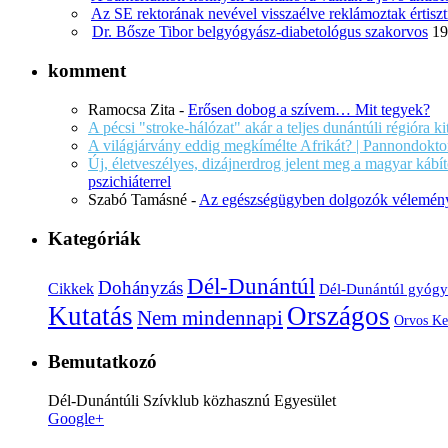
Az SE rektorának nevével visszaélve reklámoztak értiszt
Dr. Bősze Tibor belgyógyász-diabetológus szakorvos
19
komment
Ramocsa Zita
-
Erősen dobog a szívem… Mit tegyek?
A pécsi "stroke-hálózat" akár a teljes dunántúli régióra k
A világjárvány eddig megkímélte Afrikát? | Pannondokto
Új, életveszélyes, dizájnerdrog jelent meg a magyar káb
pszichiáterrel
Szabó Tamásné
-
Az egészségügyben dolgozók vélemény
Kategóriák
Dél-Dunántúl
Dohányzás
Cikkek
Dél-Dunántúl gyógy
Kutatás
Országos
Nem mindennapi
Orvos Ke
Bemutatkozó
Dél-Dunántúli Szívklub közhasznú Egyesület
Google+