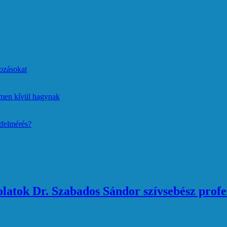
ozásokat
lmen kívül hagynak
tfelmérés?
atok Dr. Szabados Sándor szívsebész profe