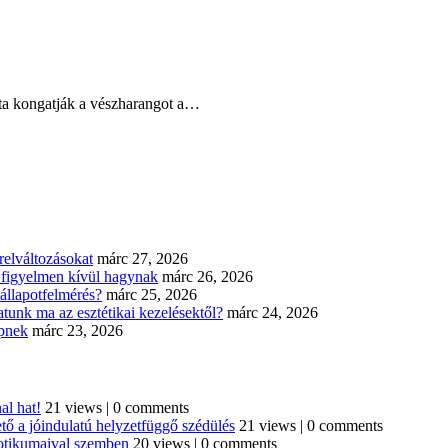
óta kongatják a vészharangot a…
elváltozásokat
márc 27, 2026
n figyelmen kívül hagynak
márc 26, 2026
állapotfelmérés?
márc 25, 2026
tunk ma az esztétikai kezelésektől?
márc 24, 2026
épnek
márc 23, 2026
al hat!
21 views
|
0 comments
tő a jóindulatú helyzetfüggő szédülés
21 views
|
0 comments
iotikumaival szemben
20 views
|
0 comments