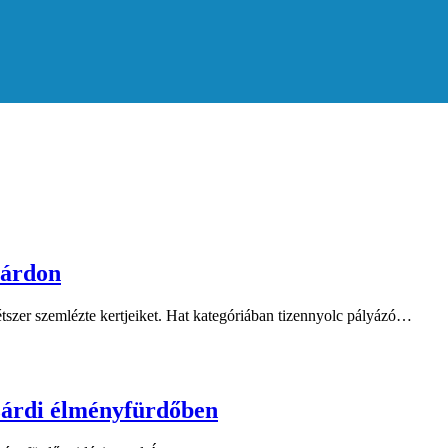
zárdon
kétszer szemlézte kertjeiket. Hat kategóriában tizennyolc pályázó…
szárdi élményfürdőben