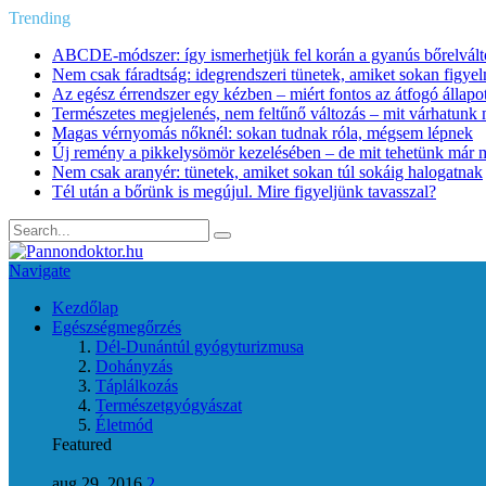
Trending
ABCDE‑módszer: így ismerhetjük fel korán a gyanús bőrelvált
Nem csak fáradtság: idegrendszeri tünetek, amiket sokan figye
Az egész érrendszer egy kézben – miért fontos az átfogó állapo
Természetes megjelenés, nem feltűnő változás – mit várhatunk m
Magas vérnyomás nőknél: sokan tudnak róla, mégsem lépnek
Új remény a pikkelysömör kezelésében – de mit tehetünk már 
Nem csak aranyér: tünetek, amiket sokan túl sokáig halogatnak
Tél után a bőrünk is megújul. Mire figyeljünk tavasszal?
Navigate
Kezdőlap
Egészségmegőrzés
Dél-Dunántúl gyógyturizmusa
Dohányzás
Táplálkozás
Természetgyógyászat
Életmód
Featured
aug 29, 2016
2