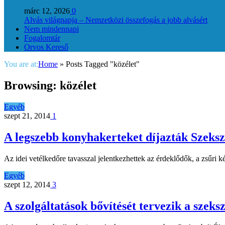
márc 12, 2026
0
Alvás világnapja – Nemzetközi összefogás a jobb alvásért
Nem mindennapi
Fogalomtár
Orvos Kereső
You are at:
Home
»
Posts Tagged "közélet"
Browsing:
közélet
Egyéb
szept 21, 2014
1
A legszebb konyhakerteket díjazták Szeks
Az idei vetélkedőre tavasszal jelentkezhettek az érdeklődők, a zsűri 
Egyéb
szept 12, 2014
3
A szolgáltatások bővítését tervezik a szek