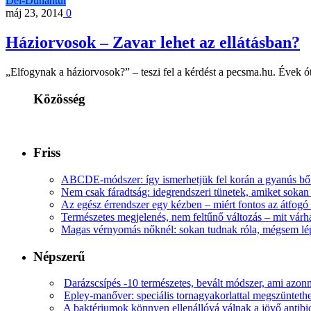
Dél-Dunántúl
máj 23, 2014
0
Háziorvosok – Zavar lehet az ellátásban?
„Elfogynak a háziorvosok?” – teszi fel a kérdést a pecsma.hu. Évek 
Közösség
Friss
ABCDE‑módszer: így ismerhetjük fel korán a gyanús bőr
Nem csak fáradtság: idegrendszeri tünetek, amiket soka
Az egész érrendszer egy kézben – miért fontos az átfogó 
Természetes megjelenés, nem feltűnő változás – mit várha
Magas vérnyomás nőknél: sokan tudnak róla, mégsem l
Népszerű
Darázscsípés -10 természetes, bevált módszer, ami azonn
Epley-manőver: speciális tornagyakorlattal megszüntethe
A baktériumok könnyen ellenállóvá válnak a jövő antib