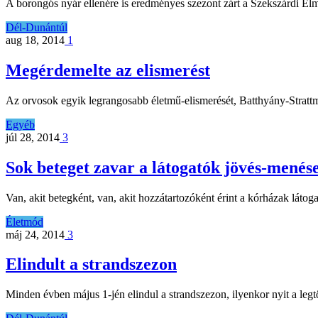
A borongós nyár ellenére is eredményes szezont zárt a Szekszárdi Él
Dél-Dunántúl
aug 18, 2014
1
Megérdemelte az elismerést
Az orvosok egyik legrangosabb életmű-elismerését, Batthyány-Strattm
Egyéb
júl 28, 2014
3
Sok beteget zavar a látogatók jövés-menés
Van, akit betegként, van, akit hozzátartozóként érint a kórházak láto
Életmód
máj 24, 2014
3
Elindult a strandszezon
Minden évben május 1-jén elindul a strandszezon, ilyenkor nyit a leg