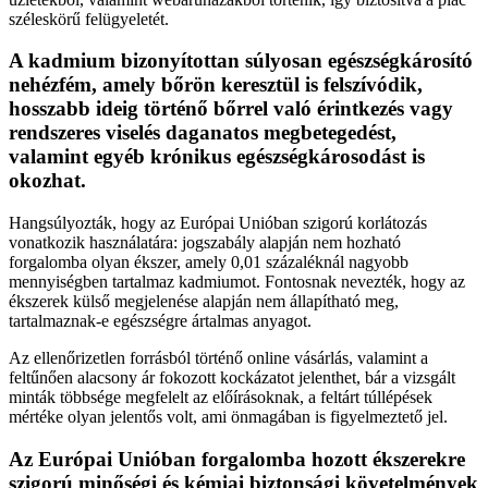
széleskörű felügyeletét.
A kadmium bizonyítottan súlyosan egészségkárosító
nehézfém, amely bőrön keresztül is felszívódik,
hosszabb ideig történő bőrrel való érintkezés vagy
rendszeres viselés daganatos megbetegedést,
valamint egyéb krónikus egészségkárosodást is
okozhat.
Hangsúlyozták, hogy az Európai Unióban szigorú korlátozás
vonatkozik használatára: jogszabály alapján nem hozható
forgalomba olyan ékszer, amely 0,01 százaléknál nagyobb
mennyiségben tartalmaz kadmiumot. Fontosnak nevezték, hogy az
ékszerek külső megjelenése alapján nem állapítható meg,
tartalmaznak-e egészségre ártalmas anyagot.
Az ellenőrizetlen forrásból történő online vásárlás, valamint a
feltűnően alacsony ár fokozott kockázatot jelenthet, bár a vizsgált
minták többsége megfelelt az előírásoknak, a feltárt túllépések
mértéke olyan jelentős volt, ami önmagában is figyelmeztető jel.
Az Európai Unióban forgalomba hozott ékszerekre
szigorú minőségi és kémiai biztonsági követelmények