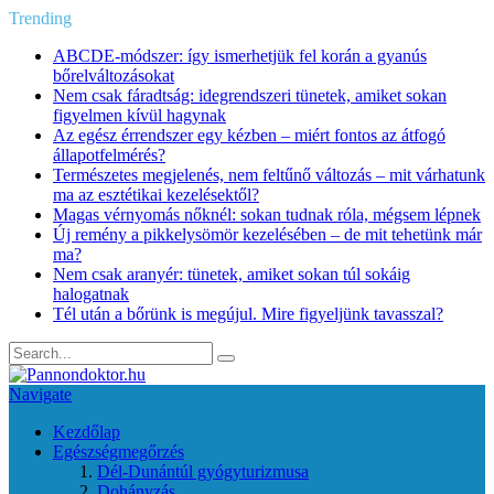
Trending
ABCDE‑módszer: így ismerhetjük fel korán a gyanús
bőrelváltozásokat
Nem csak fáradtság: idegrendszeri tünetek, amiket sokan
figyelmen kívül hagynak
Az egész érrendszer egy kézben – miért fontos az átfogó
állapotfelmérés?
Természetes megjelenés, nem feltűnő változás – mit várhatunk
ma az esztétikai kezelésektől?
Magas vérnyomás nőknél: sokan tudnak róla, mégsem lépnek
Új remény a pikkelysömör kezelésében – de mit tehetünk már
ma?
Nem csak aranyér: tünetek, amiket sokan túl sokáig
halogatnak
Tél után a bőrünk is megújul. Mire figyeljünk tavasszal?
Navigate
Kezdőlap
Egészségmegőrzés
Dél-Dunántúl gyógyturizmusa
Dohányzás