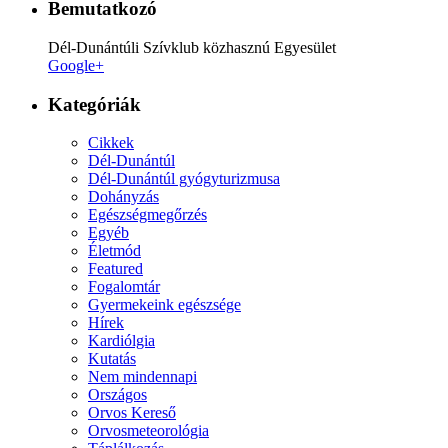
Bemutatkozó
Dél-Dunántúli Szívklub közhasznú Egyesület
Google+
Kategóriák
Cikkek
Dél-Dunántúl
Dél-Dunántúl gyógyturizmusa
Dohányzás
Egészségmegőrzés
Egyéb
Életmód
Featured
Fogalomtár
Gyermekeink egészsége
Hírek
Kardiólgia
Kutatás
Nem mindennapi
Országos
Orvos Kereső
Orvosmeteorológia