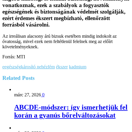
vonatkoznak, ezek a szabályok a fogyasztók
egészségének és biztonságának védelmét szolgálják,
ezért érdemes ékszert megbízható, ellenőrzött
forrásból vásárolni.
Az irreálisan alacsony árú bizsuk esetében mindig indokolt az
óvatosság, mivel ezek nem feltétlenül felelnek meg az előírt
követelményeknek.
Forrás: MTI
eegészségkárosító nehézfém
ékszer
kadmium
Related
Posts
márc 27, 2026
0
ABCDE‑módszer: így ismerhetjük fel
korán a gyanús bőrelváltozásokat