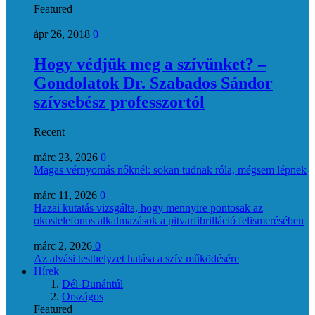
Featured
ápr 26, 2018
0
Hogy védjük meg a szívünket? –
Gondolatok Dr. Szabados Sándor
szívsebész professzortól
Recent
márc 23, 2026
0
Magas vérnyomás nőknél: sokan tudnak róla, mégsem lépnek
márc 11, 2026
0
Hazai kutatás vizsgálta, hogy mennyire pontosak az
okostelefonos alkalmazások a pitvarfibrilláció felismerésében
márc 2, 2026
0
Az alvási testhelyzet hatása a szív működésére
Hírek
Dél-Dunántúl
Országos
Featured