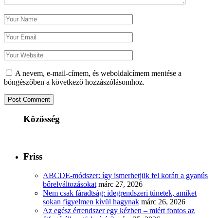
A nevem, e-mail-címem, és weboldalcímem mentése a
böngészőben a következő hozzászólásomhoz.
Közösség
Friss
ABCDE‑módszer: így ismerhetjük fel korán a gyanús
bőrelváltozásokat
márc 27, 2026
Nem csak fáradtság: idegrendszeri tünetek, amiket
sokan figyelmen kívül hagynak
márc 26, 2026
Az egész érrendszer egy kézben – miért fontos az