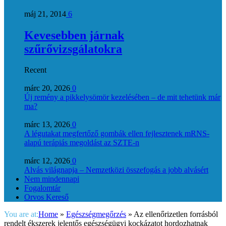
máj 21, 2014
6
Kevesebben járnak
szűrővizsgálatokra
Recent
márc 20, 2026
0
Új remény a pikkelysömör kezelésében – de mit tehetünk már
ma?
márc 13, 2026
0
A légutakat megfertőző gombák ellen fejlesztenek mRNS-
alapú terápiás megoldást az SZTE-n
márc 12, 2026
0
Alvás világnapja – Nemzetközi összefogás a jobb alvásért
Nem mindennapi
Fogalomtár
Orvos Kereső
You are at:
Home
»
Egészségmegőrzés
»
Az ellenőrizetlen forrásból
rendelt ékszerek jelentős egészségügyi kockázatot hordozhatnak