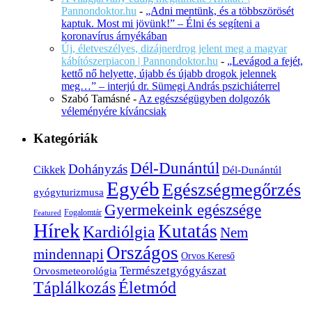
Pannondoktor.hu
-
„Adni mentünk, és a többszörösét
kaptuk. Most mi jövünk!” – Élni és segíteni a
koronavírus árnyékában
Új, életveszélyes, dizájnerdrog jelent meg a magyar
kábítószerpiacon | Pannondoktor.hu
-
„Levágod a fejét,
kettő nő helyette, újabb és újabb drogok jelennek
meg…” – interjú dr. Sümegi András pszichiáterrel
Szabó Tamásné
-
Az egészségügyben dolgozók
véleményére kíváncsiak
Kategóriák
Dél-Dunántúl
Dohányzás
Cikkek
Dél-Dunántúl
Egyéb
Egészségmegőrzés
gyógyturizmusa
Gyermekeink egészsége
Fogalomtár
Featured
Hírek
Kutatás
Kardiólgia
Nem
Országos
mindennapi
Orvos Kereső
Természetgyógyászat
Orvosmeteorológia
Életmód
Táplálkozás