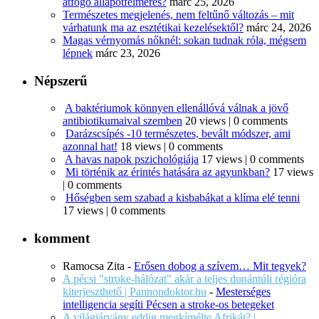
átfogó állapotfelmérés?
márc 25, 2026
Természetes megjelenés, nem feltűnő változás – mit
várhatunk ma az esztétikai kezelésektől?
márc 24, 2026
Magas vérnyomás nőknél: sokan tudnak róla, mégsem
lépnek
márc 23, 2026
Népszerű
A baktériumok könnyen ellenállóvá válnak a jövő
antibiotikumaival szemben
20 views
|
0 comments
Darázscsípés -10 természetes, bevált módszer, ami
azonnal hat!
18 views
|
0 comments
A havas napok pszichológiája
17 views
|
0 comments
Mi történik az érintés hatására az agyunkban?
17 views
|
0 comments
Hőségben sem szabad a kisbabákat a klíma elé tenni
17 views
|
0 comments
komment
Ramocsa Zita
-
Erősen dobog a szívem… Mit tegyek?
A pécsi "stroke-hálózat" akár a teljes dunántúli régióra
kiterjeszthető | Pannondoktor.hu
-
Mesterséges
intelligencia segíti Pécsen a stroke-os betegeket
A világjárvány eddig megkímélte Afrikát? |