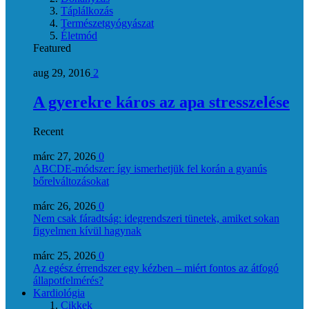
Táplálkozás
Természetgyógyászat
Életmód
Featured
aug 29, 2016
2
A gyerekre káros az apa stresszelése
Recent
márc 27, 2026
0
ABCDE‑módszer: így ismerhetjük fel korán a gyanús
bőrelváltozásokat
márc 26, 2026
0
Nem csak fáradtság: idegrendszeri tünetek, amiket sokan
figyelmen kívül hagynak
márc 25, 2026
0
Az egész érrendszer egy kézben – miért fontos az átfogó
állapotfelmérés?
Kardiológia
Cikkek