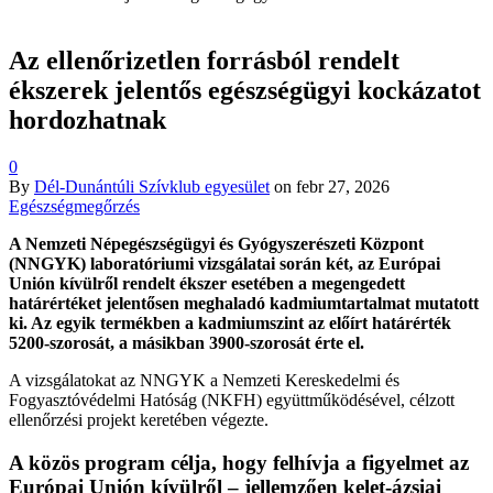
Az ellenőrizetlen forrásból rendelt
ékszerek jelentős egészségügyi kockázatot
hordozhatnak
0
By
Dél-Dunántúli Szívklub egyesület
on
febr 27, 2026
Egészségmegőrzés
A Nemzeti Népegészségügyi és Gyógyszerészeti Központ
(NNGYK) laboratóriumi vizsgálatai során két, az Európai
Unión kívülről rendelt ékszer esetében a megengedett
határértéket jelentősen meghaladó kadmiumtartalmat mutatott
ki. Az egyik termékben a kadmiumszint az előírt határérték
5200-szorosát, a másikban 3900-szorosát érte el.
A vizsgálatokat az NNGYK a Nemzeti Kereskedelmi és
Fogyasztóvédelmi Hatóság (NKFH) együttműködésével, célzott
ellenőrzési projekt keretében végezte.
A közös program célja, hogy felhívja a figyelmet az
Európai Unión kívülről – jellemzően kelet-ázsiai