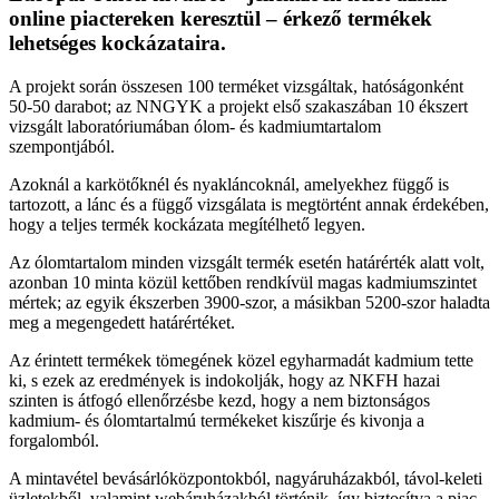
online piactereken keresztül – érkező termékek
lehetséges kockázataira.
A projekt során összesen 100 terméket vizsgáltak, hatóságonként
50-50 darabot; az NNGYK a projekt első szakaszában 10 ékszert
vizsgált laboratóriumában ólom- és kadmiumtartalom
szempontjából.
Azoknál a karkötőknél és nyakláncoknál, amelyekhez függő is
tartozott, a lánc és a függő vizsgálata is megtörtént annak érdekében,
hogy a teljes termék kockázata megítélhető legyen.
Az ólomtartalom minden vizsgált termék esetén határérték alatt volt,
azonban 10 minta közül kettőben rendkívül magas kadmiumszintet
mértek; az egyik ékszerben 3900-szor, a másikban 5200-szor haladta
meg a megengedett határértéket.
Az érintett termékek tömegének közel egyharmadát kadmium tette
ki, s ezek az eredmények is indokolják, hogy az NKFH hazai
szinten is átfogó ellenőrzésbe kezd, hogy a nem biztonságos
kadmium- és ólomtartalmú termékeket kiszűrje és kivonja a
forgalomból.
A mintavétel bevásárlóközpontokból, nagyáruházakból, távol-keleti
üzletekből, valamint webáruházakból történik, így biztosítva a piac