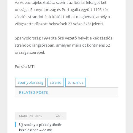
Az Adeac tájékoztatása szerint az Ibériai-félsziget két
országa, Spanyolország és Portugália együtt 1193 kék
zászlós strandot és kikötőt tudhat magáénak, amely a
világszerte díjazott helyszínek 23 százalékát jelenti.
Spanyolország 1994 óta őrzi vezető helyét a kék zászlós
strandok rangsorában, amelyen mára öt kontinens 52
országa szerepel.
Forrás: MTI
Spanyolország
strand
turizmus
RELATED
POSTS
MÁRC 20, 2026
0
Új remény a pikkelysömör
kezelésében – de mit