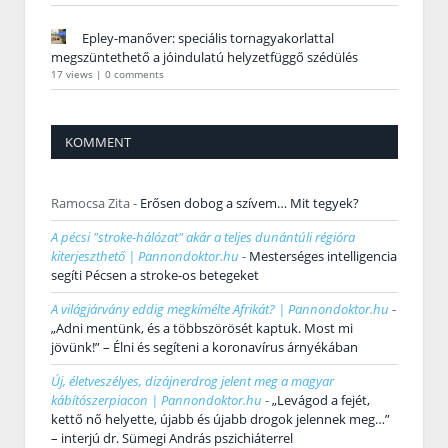
Epley-manőver: speciális tornagyakorlattal
megszüntethető a jóindulatú helyzetfüggő szédülés
17 views
|
0 comments
KOMMENT
Ramocsa Zita
-
Erősen dobog a szívem… Mit tegyek?
A pécsi "stroke-hálózat" akár a teljes dunántúli régióra
kiterjeszthető | Pannondoktor.hu
-
Mesterséges intelligencia
segíti Pécsen a stroke-os betegeket
A világjárvány eddig megkímélte Afrikát? | Pannondoktor.hu
-
„Adni mentünk, és a többszörösét kaptuk. Most mi
jövünk!” – Élni és segíteni a koronavírus árnyékában
Új, életveszélyes, dizájnerdrog jelent meg a magyar
kábítószerpiacon | Pannondoktor.hu
-
„Levágod a fejét,
kettő nő helyette, újabb és újabb drogok jelennek meg…”
– interjú dr. Sümegi András pszichiáterrel