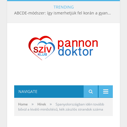
TRENDING
ABCDE‑módszer: így ismerhetjük fel korán a gyanús bőrelváltozásokat
NAVIGATE
»
»
Home
Hírek
Spanyolországban idén tovább
bővül a kiváló minősítésű, kék zászlós strandok száma