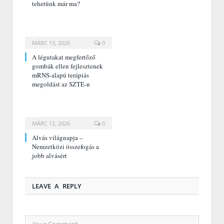
tehetünk már ma?
MÁRC 13, 2026
0
A légutakat megfertőző
gombák ellen fejlesztenek
mRNS-alapú terápiás
megoldást az SZTE-n
MÁRC 12, 2026
0
Alvás világnapja –
Nemzetközi összefogás a
jobb alvásért
LEAVE A REPLY