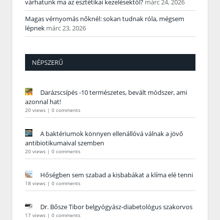
várhatunk ma az esztétikai kezelésektől?
márc 24, 2026
Magas vérnyomás nőknél: sokan tudnak róla, mégsem
lépnek
márc 23, 2026
NÉPSZERŰ
Darázscsípés -10 természetes, bevált módszer, ami
azonnal hat!
20 views
|
0 comments
A baktériumok könnyen ellenállóvá válnak a jövő
antibiotikumaival szemben
20 views
|
0 comments
Hőségben sem szabad a kisbabákat a klíma elé tenni
18 views
|
0 comments
Dr. Bősze Tibor belgyógyász-diabetológus szakorvos
17 views
|
0 comments