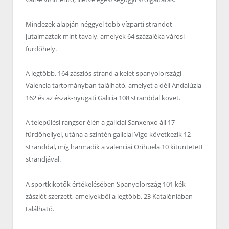
Mindezek alapján néggyel több vízparti strandot
jutalmaztak mint tavaly, amelyek 64 százaléka városi
fürdőhely.
A legtöbb, 164 zászlós strand a kelet spanyolországi
Valencia tartományban található, amelyet a déli Andalúzia
162 és az észak-nyugati Galicia 108 stranddal követ.
A települési rangsor élén a galiciai Sanxenxo áll 17
fürdőhellyel, utána a szintén galiciai Vigo következik 12
stranddal, míg harmadik a valenciai Orihuela 10 kitüntetett
strandjával.
A sportkikötők értékelésében Spanyolország 101 kék
zászlót szerzett, amelyekből a legtöbb, 23 Katalóniában
található.