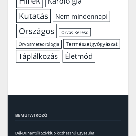
Hírek
Kardiólgia
Kutatás
Nem mindennapi
Országos
Orvos Kereső
Természetgyógyászat
Orvosmeteorológia
Életmód
Táplálkozás
BEMUTATKOZÓ
Dél-Dunántúli Szívklub közhasznú Egyesület