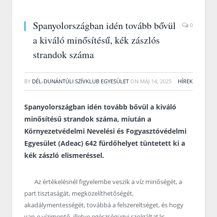
Spanyolországban idén tovább bővül
0
a kiváló minősítésű, kék zászlós
strandok száma
BY
DÉL-DUNÁNTÚLI SZÍVKLUB EGYESÜLET
ON
MÁJ 14, 2025
HÍREK
Spanyolországban idén tovább bővül a kiváló
minősítésű strandok száma, miután a
Környezetvédelmi Nevelési és Fogyasztóvédelmi
Egyesület (Adeac) 642 fürdőhelyet tüntetett ki a
kék zászló elismeréssel.
Az értékelésnél figyelembe veszik a víz minőségét, a
part tisztaságát, megközelíthetőségét,
akadálymentességét, továbbá a felszereltséget, és hogy
van-e vízimentő, illetve egészségügyi szolgáltatás.