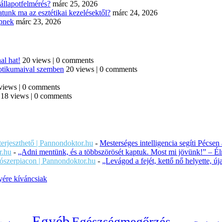
állapotfelmérés?
márc 25, 2026
tunk ma az esztétikai kezelésektől?
márc 24, 2026
épnek
márc 23, 2026
al hat!
20 views
|
0 comments
iotikumaival szemben
20 views
|
0 comments
views
|
0 comments
18 views
|
0 comments
iterjeszthető | Pannondoktor.hu
-
Mesterséges intelligencia segíti Pécsen
r.hu
-
„Adni mentünk, és a többszörösét kaptuk. Most mi jövünk!” – Éln
ítószerpiacon | Pannondoktor.hu
-
„Levágod a fejét, kettő nő helyette, 
ére kíváncsiak
Egyéb
Egészségmegőrzés