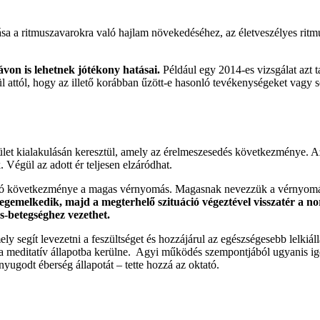
tása a ritmuszavarokra való hajlam növekedéséhez, az életveszélyes rit
von is lehetnek jótékony hatásai.
Például egy 2014-es vizsgálat azt 
lenül attól, hogy az illető korábban űzött-e hasonló tevékenységeket va
szűkület kialakulásán keresztül, amely az érelmeszesedés következménye
. Végül az adott ér teljesen elzáródhat.
 okozó következménye a magas vérnyomás. Magasnak nevezzük a vérnyo
gemelkedik, majd a megterhelő szituáció végeztével visszatér a no
-betegséghez vezethet.
 segít levezetni a feszültséget és hozzájárul az egészségesebb lelkiá
ta meditatív állapotba kerülne. Agyi működés szempontjából ugyanis i
 nyugodt éberség állapotát – tette hozzá az oktató.