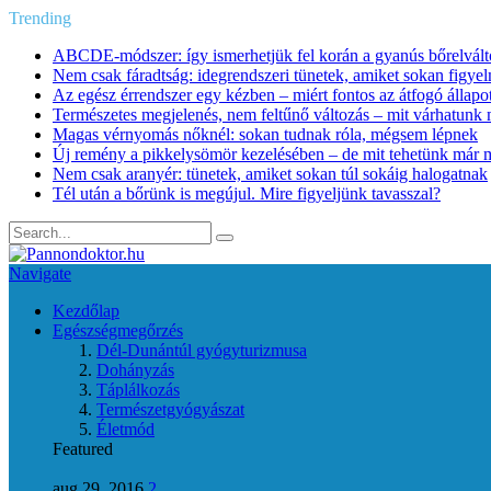
Trending
ABCDE‑módszer: így ismerhetjük fel korán a gyanús bőrelvált
Nem csak fáradtság: idegrendszeri tünetek, amiket sokan figye
Az egész érrendszer egy kézben – miért fontos az átfogó állapo
Természetes megjelenés, nem feltűnő változás – mit várhatunk m
Magas vérnyomás nőknél: sokan tudnak róla, mégsem lépnek
Új remény a pikkelysömör kezelésében – de mit tehetünk már 
Nem csak aranyér: tünetek, amiket sokan túl sokáig halogatnak
Tél után a bőrünk is megújul. Mire figyeljünk tavasszal?
Navigate
Kezdőlap
Egészségmegőrzés
Dél-Dunántúl gyógyturizmusa
Dohányzás
Táplálkozás
Természetgyógyászat
Életmód
Featured
aug 29, 2016
2