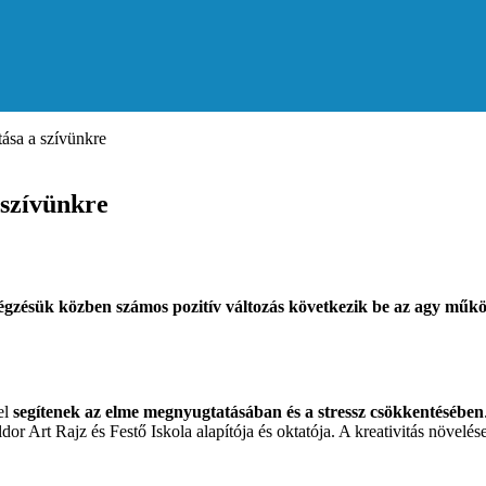
tása a szívünkre
 szívünkre
végzésük közben számos pozitív változás következik be az agy működ
el
segítenek az elme megnyugtatásában és a stressz csökkentésében
r Art Rajz és Festő Iskola alapítója és oktatója. A kreativitás növel