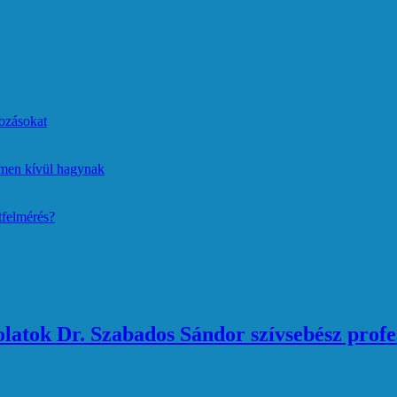
ozásokat
lmen kívül hagynak
tfelmérés?
atok Dr. Szabados Sándor szívsebész profe