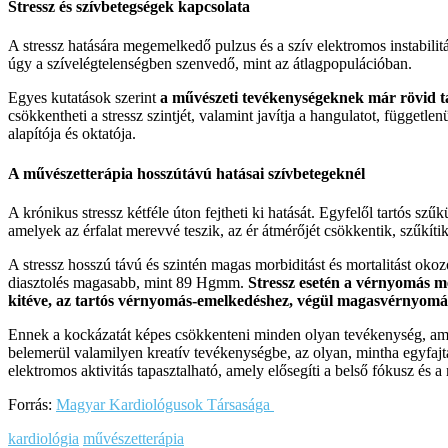
Stressz és szívbetegségek kapcsolata
A stressz hatására megemelkedő pulzus és a szív elektromos instabili
úgy a szívelégtelenségben szenvedő, mint az átlagpopulációban.
Egyes kutatások szerint
a művészeti tevékenységeknek már rövid tá
csökkentheti a stressz szintjét, valamint javítja a hangulatot, függet
alapítója és oktatója.
A művészetterápia hosszútávú hatásai szívbetegeknél
A krónikus stressz kétféle úton fejtheti ki hatását. Egyfelől tartós 
amelyek az érfalat merevvé teszik, az ér átmérőjét csökkentik, szűkítik
A stressz hosszú távú és szintén magas morbiditást és mortalitást
diasztolés magasabb, mint 89 Hgmm.
Stressz esetén a vérnyomás me
kitéve, az tartós vérnyomás-emelkedéshez, végül magasvérnyomás
Ennek a kockázatát képes csökkenteni minden olyan tevékenység, amely
belemerül valamilyen kreatív tevékenységbe, az olyan, mintha egyfaj
elektromos aktivitás tapasztalható, amely elősegíti a belső fókusz és a
Forrás:
Magyar Kardiológusok Társasága
kardiológia
művészetterápia