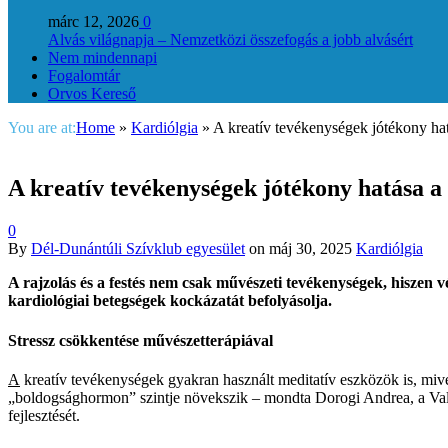
márc 12, 2026
0
Alvás világnapja – Nemzetközi összefogás a jobb alvásért
Nem mindennapi
Fogalomtár
Orvos Kereső
You are at:
Home
»
Kardiólgia
»
A kreatív tevékenységek jótékony ha
A kreatív tevékenységek jótékony hatása a
0
By
Dél-Dunántúli Szívklub egyesület
on
máj 30, 2025
Kardiólgia
A rajzolás és a festés nem csak művészeti tevékenységek, hiszen 
kardiológiai betegségek kockázatát befolyásolja.
Stressz csökkentése művészetterápiával
A
kreatív tevékenységek gyakran használt meditatív eszközök is, miv
„boldogsághormon” szintje növekszik – mondta Dorogi Andrea, a Valdo
fejlesztését.