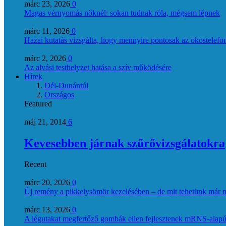
márc 23, 2026
0
Magas vérnyomás nőknél: sokan tudnak róla, mégsem lépnek
márc 11, 2026
0
Hazai kutatás vizsgálta, hogy mennyire pontosak az okostelefon
márc 2, 2026
0
Az alvási testhelyzet hatása a szív működésére
Hírek
Dél-Dunántúl
Országos
Featured
máj 21, 2014
6
Kevesebben járnak szűrővizsgálatokra
Recent
márc 20, 2026
0
Új remény a pikkelysömör kezelésében – de mit tehetünk már 
márc 13, 2026
0
A légutakat megfertőző gombák ellen fejlesztenek mRNS-alapú