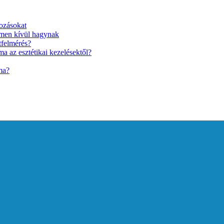
ozásokat
lmen kívül hagynak
tfelmérés?
a az esztétikai kezelésektől?
ma?