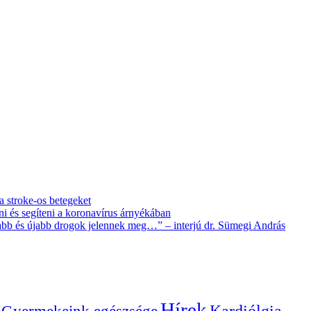
 a stroke-os betegeket
i és segíteni a koronavírus árnyékában
újabb és újabb drogok jelennek meg…” – interjú dr. Sümegi András
Hírek
Gyermekeink egészsége
Kardiólgia