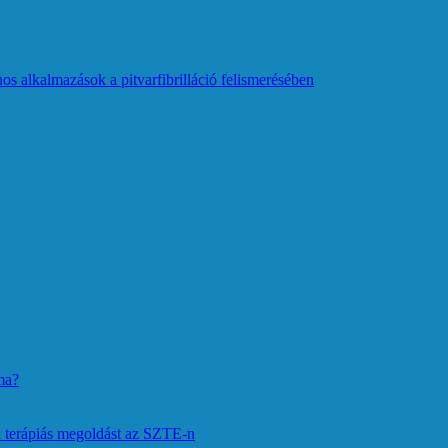
os alkalmazások a pitvarfibrilláció felismerésében
ma?
 terápiás megoldást az SZTE-n