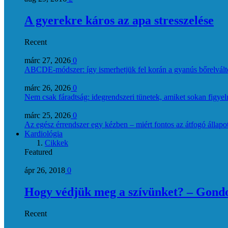
A gyerekre káros az apa stresszelése
Recent
márc 27, 2026
0
ABCDE‑módszer: így ismerhetjük fel korán a gyanús bőrelvált
márc 26, 2026
0
Nem csak fáradtság: idegrendszeri tünetek, amiket sokan figye
márc 25, 2026
0
Az egész érrendszer egy kézben – miért fontos az átfogó állapo
Kardiológia
Cikkek
Featured
ápr 26, 2018
0
Hogy védjük meg a szívünket? – Gondol
Recent