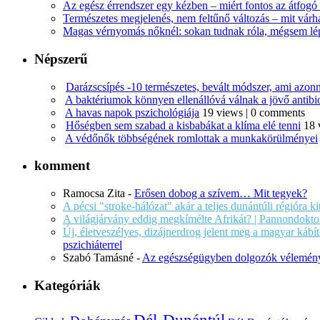
Az egész érrendszer egy kézben – miért fontos az átfogó 
Természetes megjelenés, nem feltűnő változás – mit várha
Magas vérnyomás nőknél: sokan tudnak róla, mégsem l
Népszerű
Darázscsípés -10 természetes, bevált módszer, ami azonn
A baktériumok könnyen ellenállóvá válnak a jövő antib
A havas napok pszichológiája
19 views
|
0 comments
Hőségben sem szabad a kisbabákat a klíma elé tenni
18 
A védőnők többségének romlottak a munkakörülményei
komment
Ramocsa Zita
-
Erősen dobog a szívem… Mit tegyek?
A pécsi "stroke-hálózat" akár a teljes dunántúli régióra k
A világjárvány eddig megkímélte Afrikát? | Pannondokto
Új, életveszélyes, dizájnerdrog jelent meg a magyar káb
pszichiáterrel
Szabó Tamásné
-
Az egészségügyben dolgozók vélemény
Kategóriák
Dél-Dunántúl