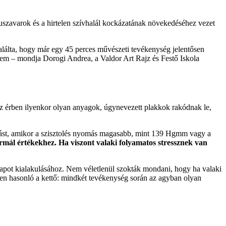
muszavarok és a hirtelen szívhalál kockázatának növekedéséhez vezet
találta, hogy már egy 45 perces művészeti tevékenység jelentősen
gy sem – mondja Dorogi Andrea, a Valdor Art Rajz és Festő Iskola
. Az érben ilyenkor olyan anyagok, úgynevezett plakkok rakódnak le,
mást, amikor a szisztolés nyomás magasabb, mint 139 Hgmm vagy a
rmál értékekhez. Ha viszont valaki folyamatos stressznek van
llapot kialakulásához. Nem véletlenül szokták mondani, hogy ha valaki
gen hasonló a kettő: mindkét tevékenység során az agyban olyan