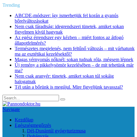
Trending
ABCDE‑módszer: így ismerhetjük fel korán a gyanús
bőrelváltozásokat
Nem csak fáradtság: idegrendszeri tünetek, amiket sokan
figyelmen kívül hagynak
Az egész érrendszer egy kézben – miért fontos az átfogó
állapotfelmérés?
Természetes megjelenés, nem feltűnő változás – mit várhatunk
ma az esztétikai kezelésektől?
Magas vérnyomás nőknél: sokan tudnak róla, mégsem lépnek
Új remény a pikkelysömör kezelésében – de mit tehetünk már
ma?
Nem csak aranyér: tünetek, amiket sokan túl sokáig
halogatnak
Tél után a bőrünk is megújul. Mire figyeljünk tavasszal?
Navigate
Kezdőlap
Egészségmegőrzés
Dél-Dunántúl gyógyturizmusa
Dohányzás