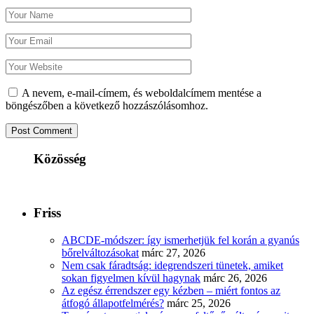
A nevem, e-mail-címem, és weboldalcímem mentése a
böngészőben a következő hozzászólásomhoz.
Közösség
Friss
ABCDE‑módszer: így ismerhetjük fel korán a gyanús
bőrelváltozásokat
márc 27, 2026
Nem csak fáradtság: idegrendszeri tünetek, amiket
sokan figyelmen kívül hagynak
márc 26, 2026
Az egész érrendszer egy kézben – miért fontos az
átfogó állapotfelmérés?
márc 25, 2026