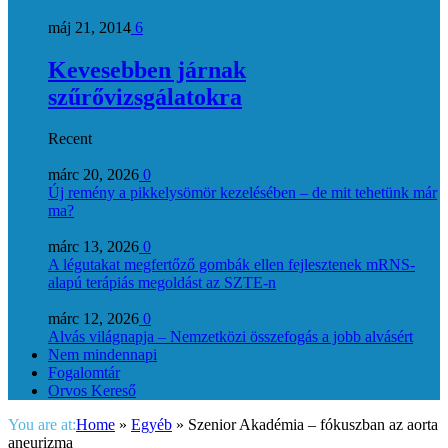
máj 21, 2014
6
Kevesebben járnak
szűrővizsgálatokra
Recent
márc 20, 2026
0
Új remény a pikkelysömör kezelésében – de mit tehetünk már
ma?
márc 13, 2026
0
A légutakat megfertőző gombák ellen fejlesztenek mRNS-
alapú terápiás megoldást az SZTE-n
márc 12, 2026
0
Alvás világnapja – Nemzetközi összefogás a jobb alvásért
Nem mindennapi
Fogalomtár
Orvos Kereső
You are at:
Home
»
Egyéb
»
Szenior Akadémia – fókuszban az aorta
aneurizma