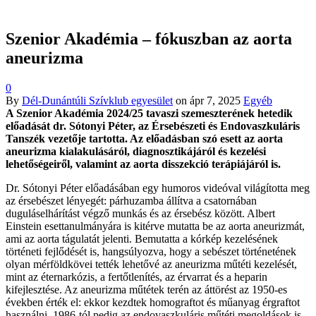
Szenior Akadémia – fókuszban az aorta
aneurizma
0
By
Dél-Dunántúli Szívklub egyesület
on
ápr 7, 2025
Egyéb
A Szenior Akadémia 2024/25 tavaszi szemeszterének hetedik
előadását dr. Sótonyi Péter, az Érsebészeti és Endovaszkuláris
Tanszék vezetője tartotta. Az előadásban szó esett az aorta
aneurizma kialakulásáról, diagnosztikájáról és kezelési
lehetőségeiről, valamint az aorta disszekció terápiájáról is.
Dr. Sótonyi Péter előadásában egy humoros videóval világította meg
az érsebészet lényegét: párhuzamba állítva a csatornában
duguláselhárítást végző munkás és az érsebész között. Albert
Einstein esettanulmányára is kitérve mutatta be az aorta aneurizmát,
ami az aorta tágulatát jelenti. Bemutatta a kórkép kezelésének
történeti fejlődését is, hangsúlyozva, hogy a sebészet történetének
olyan mérföldkövei tették lehetővé az aneurizma műtéti kezelését,
mint az éternarkózis, a fertőtlenítés, az érvarrat és a heparin
kifejlesztése. Az aneurizma műtétek terén az áttörést az 1950-es
években érték el: ekkor kezdtek homograftot és műanyag érgraftot
használni, 1986-tól pedig az endovaszkuláris műtéti megoldások is