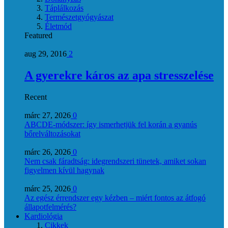
Táplálkozás
Természetgyógyászat
Életmód
Featured
aug 29, 2016
2
A gyerekre káros az apa stresszelése
Recent
márc 27, 2026
0
ABCDE‑módszer: így ismerhetjük fel korán a gyanús
bőrelváltozásokat
márc 26, 2026
0
Nem csak fáradtság: idegrendszeri tünetek, amiket sokan
figyelmen kívül hagynak
márc 25, 2026
0
Az egész érrendszer egy kézben – miért fontos az átfogó
állapotfelmérés?
Kardiológia
Cikkek