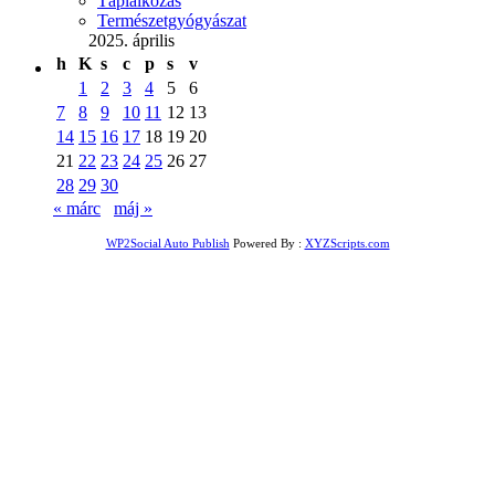
Táplálkozás
Természetgyógyászat
2025. április
h
K
s
c
p
s
v
1
2
3
4
5
6
7
8
9
10
11
12
13
14
15
16
17
18
19
20
21
22
23
24
25
26
27
28
29
30
« márc
máj »
WP2Social Auto Publish
Powered By :
XYZScripts.com