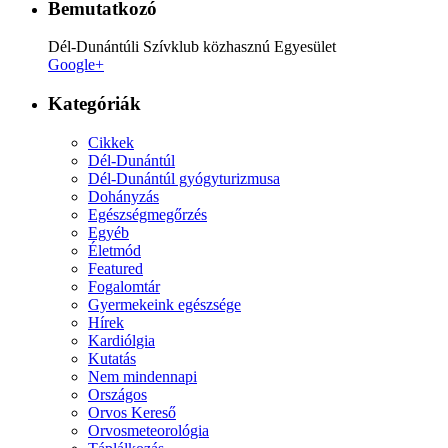
Bemutatkozó
Dél-Dunántúli Szívklub közhasznú Egyesület
Google+
Kategóriák
Cikkek
Dél-Dunántúl
Dél-Dunántúl gyógyturizmusa
Dohányzás
Egészségmegőrzés
Egyéb
Életmód
Featured
Fogalomtár
Gyermekeink egészsége
Hírek
Kardiólgia
Kutatás
Nem mindennapi
Országos
Orvos Kereső
Orvosmeteorológia