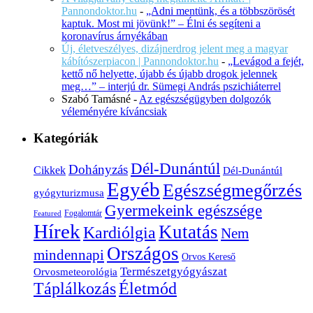
Pannondoktor.hu
-
„Adni mentünk, és a többszörösét
kaptuk. Most mi jövünk!” – Élni és segíteni a
koronavírus árnyékában
Új, életveszélyes, dizájnerdrog jelent meg a magyar
kábítószerpiacon | Pannondoktor.hu
-
„Levágod a fejét,
kettő nő helyette, újabb és újabb drogok jelennek
meg…” – interjú dr. Sümegi András pszichiáterrel
Szabó Tamásné
-
Az egészségügyben dolgozók
véleményére kíváncsiak
Kategóriák
Dél-Dunántúl
Dohányzás
Cikkek
Dél-Dunántúl
Egyéb
Egészségmegőrzés
gyógyturizmusa
Gyermekeink egészsége
Fogalomtár
Featured
Hírek
Kutatás
Kardiólgia
Nem
Országos
mindennapi
Orvos Kereső
Természetgyógyászat
Orvosmeteorológia
Életmód
Táplálkozás