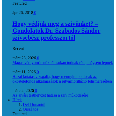
Featured
ápr 26, 2018
0
Hogy védjük meg a szívünket? –
Gondolatok Dr. Szabados Sándor
szívsebész professzortól
Recent
márc 23, 2026
0
Magas vérnyomás nőknél: sokan tudnak róla, mégsem lépnek
márc 11, 2026
0
Hazai kutatás vizsgálta, hogy mennyire pontosak az
okostelefonos alkalmazások a pitvarfibrilláció felismerésében
márc 2, 2026
0
Az alvási testhelyzet hatása a szív működésére
Hírek
Dél-Dunántúl
Országos
Featured