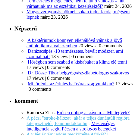
Természetes megjelenés, nem feltűnő változás – mit
várhatunk ma az esztétikai kezelésektől?
márc 24, 2026
Magas vérnyomás nőknél: sokan tudnak róla, mégsem
lépnek
márc 23, 2026
Népszerű
A baktériumok könnyen ellenállóvá válnak a jövő
antibiotikumaival szemben
20 views
|
0 comments
Darázscsípés -10 természetes, bevált módszer, ami
azonnal hat!
18 views
|
0 comments
Hőségben sem szabad a kisbabákat a klíma elé tenni
17 views
|
0 comments
Dr. Bősze Tibor belgyógyász-diabetológus szakorvos
17 views
|
0 comments
Mi történik az érintés hatására az agyunkban?
17 views
|
0 comments
komment
Ramocsa Zita
-
Erősen dobog a szívem… Mit tegyek?
A pécsi "stroke-hálózat" akár a teljes dunántúli régióra
kiterjeszthető | Pannondoktor.hu
-
Mesterséges
intelligencia segíti Pécsen a stroke-os betegeket
A világjárvány eddig megkímélte Afrikát? |