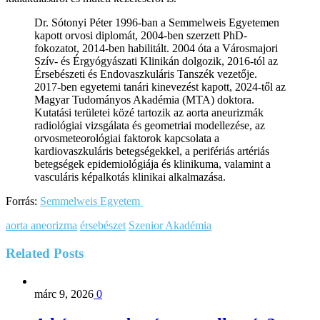
Dr. Sótonyi Péter 1996-ban a Semmelweis Egyetemen
kapott orvosi diplomát, 2004-ben szerzett PhD-
fokozatot, 2014-ben habilitált. 2004 óta a Városmajori
Szív- és Érgyógyászati Klinikán dolgozik, 2016-tól az
Érsebészeti és Endovaszkuláris Tanszék vezetője.
2017-ben egyetemi tanári kinevezést kapott, 2024-től az
Magyar Tudományos Akadémia (MTA) doktora.
Kutatási területei közé tartozik az aorta aneurizmák
radiológiai vizsgálata és geometriai modellezése, az
orvosmeteorológiai faktorok kapcsolata a
kardiovaszkuláris betegségekkel, a perifériás artériás
betegségek epidemiológiája és klinikuma, valamint a
vasculáris képalkotás klinikai alkalmazása.
Forrás:
Semmelweis Egyetem
aorta aneorizma
érsebészet
Szenior Akadémia
Related
Posts
márc 9, 2026
0