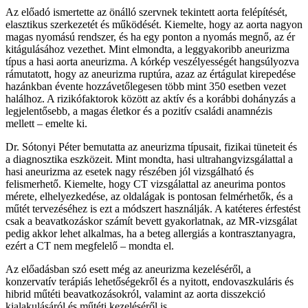
Az előadó ismertette az önálló szervnek tekintett aorta felépítését,
elasztikus szerkezetét és működését. Kiemelte, hogy az aorta nagyon
magas nyomású rendszer, és ha egy ponton a nyomás megnő, az ér
kitágulásához vezethet. Mint elmondta, a leggyakoribb aneurizma
típus a hasi aorta aneurizma. A kórkép veszélyességét hangsúlyozva
rámutatott, hogy az aneurizma ruptúra, azaz az értágulat kirepedése
hazánkban évente hozzávetőlegesen több mint 350 esetben vezet
halálhoz. A rizikófaktorok között az aktív és a korábbi dohányzás a
legjelentősebb, a magas életkor és a pozitív családi anamnézis
mellett – emelte ki.
Dr. Sótonyi Péter bemutatta az aneurizma típusait, fizikai tüneteit és
a diagnosztika eszközeit. Mint mondta, hasi ultrahangvizsgálattal a
hasi aneurizma az esetek nagy részében jól vizsgálható és
felismerhető. Kiemelte, hogy CT vizsgálattal az aneurima pontos
mérete, elhelyezkedése, az oldalágak is pontosan felmérhetők, és a
műtét tervezéséhez is ezt a módszert használják. A katéteres érfestést
csak a beavatkozáskor számít bevett gyakorlatnak, az MR-vizsgálat
pedig akkor lehet alkalmas, ha a beteg allergiás a kontrasztanyagra,
ezért a CT nem megfelelő – mondta el.
Az előadásban szó esett még az aneurizma kezeléséről, a
konzervatív terápiás lehetőségekről és a nyitott, endovaszkuláris és
hibrid műtéti beavatkozásokról, valamint az aorta disszekció
kialakulásáról és műtéti kezeléséről is.