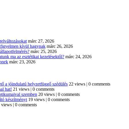
elváltozásokat
márc 27, 2026
n figyelmen kívül hagynak
márc 26, 2026
állapotfelmérés?
márc 25, 2026
tunk ma az esztétikai kezelésektől?
márc 24, 2026
épnek
márc 23, 2026
tő a jóindulatú helyzetfüggő szédülés
22 views
|
0 comments
al hat!
21 views
|
0 comments
iotikumaival szemben
20 views
|
0 comments
ító készítményt
19 views
|
0 comments
 views
|
0 comments