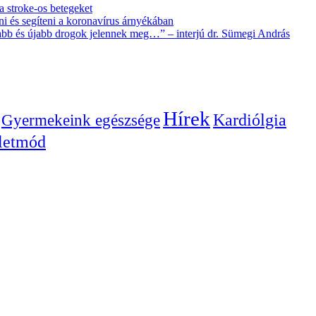
 a stroke-os betegeket
i és segíteni a koronavírus árnyékában
újabb és újabb drogok jelennek meg…” – interjú dr. Sümegi András
Hírek
Gyermekeink egészsége
Kardiólgia
letmód