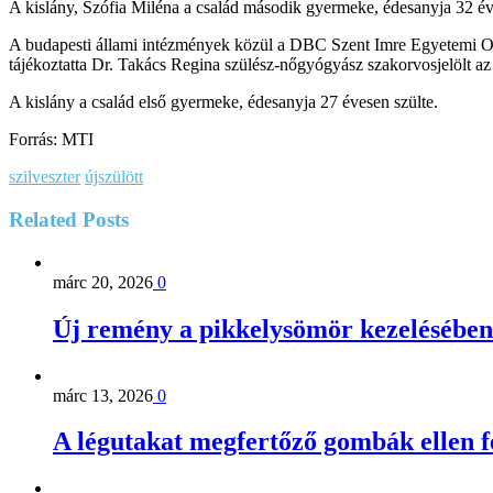
A kislány, Szófia Miléna a család második gyermeke, édesanyja 32 év
A budapesti állami intézmények közül a DBC Szent Imre Egyetemi Oktat
tájékoztatta Dr. Takács Regina szülész-nőgyógyász szakorvosjelölt az
A kislány a család első gyermeke, édesanyja 27 évesen szülte.
Forrás: MTI
szilveszter
újszülött
Related
Posts
márc 20, 2026
0
Új remény a pikkelysömör kezelésében
márc 13, 2026
0
A légutakat megfertőző gombák ellen 