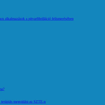
os alkalmazások a pitvarfibrilláció felismerésében
ma?
 terápiás megoldást az SZTE-n