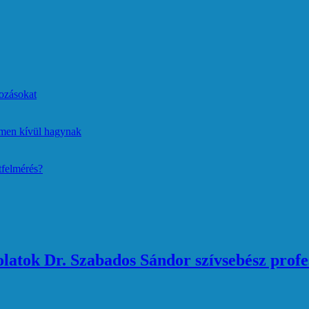
ozásokat
lmen kívül hagynak
tfelmérés?
atok Dr. Szabados Sándor szívsebész profe