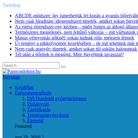
Trending
ABCDE‑módszer: így ismerhetjük fel korán a gyanús bőrelvált
Nem csak fáradtság: idegrendszeri tünetek, amiket sokan figye
Az egész érrendszer egy kézben – miért fontos az átfogó állapo
Természetes megjelenés, nem feltűnő változás – mit várhatunk m
Magas vérnyomás nőknél: sokan tudnak róla, mégsem lépnek
Új remény a pikkelysömör kezelésében – de mit tehetünk már 
Nem csak aranyér: tünetek, amiket sokan túl sokáig halogatnak
Tél után a bőrünk is megújul. Mire figyeljünk tavasszal?
Navigate
Kezdőlap
Egészségmegőrzés
Dél-Dunántúl gyógyturizmusa
Dohányzás
Táplálkozás
Természetgyógyászat
Életmód
Featured
aug 29, 2016
2