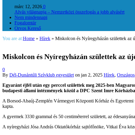
márc 12, 2026
0
Alvás világnapja – Nemzetközi összefogás a jobb alvásért
Nem mindennapi
Fogalomtár
Orvos Kereső
You are at:
Home
»
Hírek
»
Miskolcon és Nyíregyházán születtek az ú
Miskolcon és Nyíregyházán születtek az új
0
By
Dél-Dunántúli Szívklub egyesület
on
jan 2, 2025
Hírek
,
Országos
Egyaránt éjfél után egy perccel születtek meg 2025-ben Magya
budapesti állami intézmények közül a DPC Szent Imre Kórházban 
A Borsod-Abaúj-Zemplén Vármegyei Központi Kórház és Egyetemi Oktató
kapta.
A gyermek 3330 grammal és 50 centiméterrel született, az édesanyán
A nyíregyházi Jósa András Oktatókórház sajtófőnöke, Vitkai Éva közöl