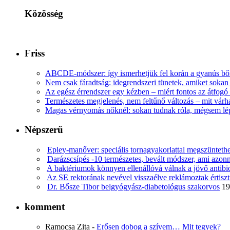
Közösség
Friss
ABCDE‑módszer: így ismerhetjük fel korán a gyanús bőr
Nem csak fáradtság: idegrendszeri tünetek, amiket soka
Az egész érrendszer egy kézben – miért fontos az átfogó 
Természetes megjelenés, nem feltűnő változás – mit várha
Magas vérnyomás nőknél: sokan tudnak róla, mégsem l
Népszerű
Epley-manőver: speciális tornagyakorlattal megszüntethe
Darázscsípés -10 természetes, bevált módszer, ami azonn
A baktériumok könnyen ellenállóvá válnak a jövő antib
Az SE rektorának nevével visszaélve reklámoztak értiszt
Dr. Bősze Tibor belgyógyász-diabetológus szakorvos
19
komment
Ramocsa Zita
-
Erősen dobog a szívem… Mit tegyek?