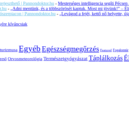
iterjeszthető | Pannondoktor.hu
-
Mesterséges intelligencia segíti Pécsen
r.hu
-
„Adni mentünk, és a többszörösét kaptuk. Most mi jövünk!” – Éln
ítószerpiacon | Pannondoktor.hu
-
„Levágod a fejét, kettő nő helyette, 
ére kíváncsiak
Egyéb
Egészségmegőrzés
turizmusa
Fogalomtár
Featured
É
Táplálkozás
Természetgyógyászat
Orvosmeteorológia
reső