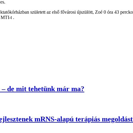
es.
ókórházban született az első fővárosi újszülött, Zoé 0 óra 43 perckor
 MTI-t .
 – de mit tehetünk már ma?
fejlesztenek mRNS-alapú terápiás megoldás