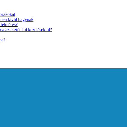
ozásokat
lmen kívül hagynak
tfelmérés?
a az esztétikai kezelésektől?
ma?