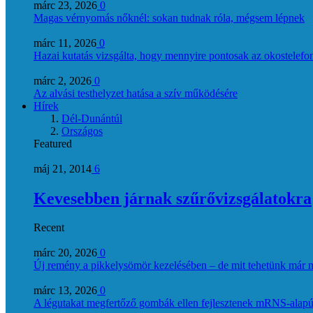
márc 23, 2026
0
Magas vérnyomás nőknél: sokan tudnak róla, mégsem lépnek
márc 11, 2026
0
Hazai kutatás vizsgálta, hogy mennyire pontosak az okostelefon
márc 2, 2026
0
Az alvási testhelyzet hatása a szív működésére
Hírek
Dél-Dunántúl
Országos
Featured
máj 21, 2014
6
Kevesebben járnak szűrővizsgálatokra
Recent
márc 20, 2026
0
Új remény a pikkelysömör kezelésében – de mit tehetünk már 
márc 13, 2026
0
A légutakat megfertőző gombák ellen fejlesztenek mRNS-alapú