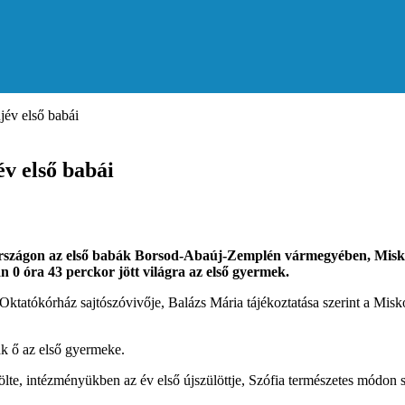
jév első babái
év első babái
rországon az első babák Borsod-Abaúj-Zemplén vármegyében, Mis
0 óra 43 perckor jött világra az első gyermek.
kórház sajtószóvivője, Balázs Mária tájékoztatása szerint a Miskolcon 
ak ő az első gyermeke.
te, intézményükben az év első újszülöttje, Szófia természetes módon sz