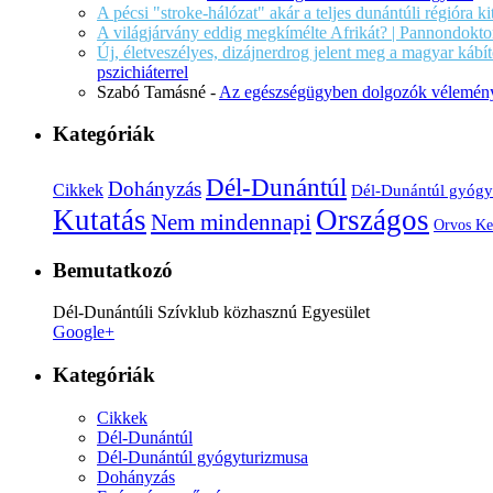
A pécsi "stroke-hálózat" akár a teljes dunántúli régióra k
A világjárvány eddig megkímélte Afrikát? | Pannondokto
Új, életveszélyes, dizájnerdrog jelent meg a magyar káb
pszichiáterrel
Szabó Tamásné
-
Az egészségügyben dolgozók vélemény
Kategóriák
Dél-Dunántúl
Dohányzás
Cikkek
Dél-Dunántúl gyógy
Kutatás
Országos
Nem mindennapi
Orvos Ke
Bemutatkozó
Dél-Dunántúli Szívklub közhasznú Egyesület
Google+
Kategóriák
Cikkek
Dél-Dunántúl
Dél-Dunántúl gyógyturizmusa
Dohányzás