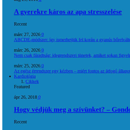
A gyerekre káros az apa stresszelése
Recent
márc 27, 2026
0
ABCDE‑módszer: így ismerhetjük fel korán a gyanús bőrelvált
márc 26, 2026
0
Nem csak fáradtság: idegrendszeri tünetek, amiket sokan figye
márc 25, 2026
0
Az egész érrendszer egy kézben – miért fontos az átfogó állapo
Kardiológia
Cikkek
Featured
ápr 26, 2018
0
Hogy védjük meg a szívünket? – Gondol
Recent