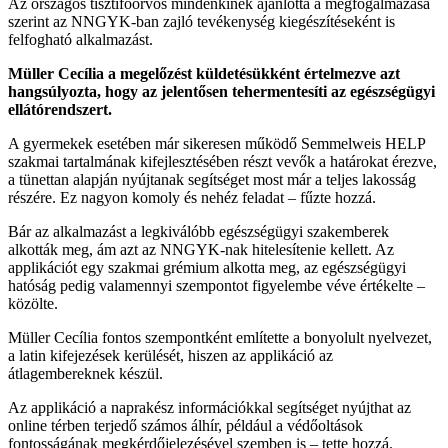
Az országos tisztifőorvos mindenkinek ajánlotta a megfogalmazása
szerint az NNGYK-ban zajló tevékenység kiegészítéseként is
felfogható alkalmazást.
Müller Cecília a megelőzést küldetésükként értelmezve azt
hangsúlyozta, hogy az jelentősen tehermentesíti az egészségügyi
ellátórendszert.
A gyermekek esetében már sikeresen működő Semmelweis HELP
szakmai tartalmának kifejlesztésében részt vevők a határokat érezve,
a tünettan alapján nyújtanak segítséget most már a teljes lakosság
részére. Ez nagyon komoly és nehéz feladat – fűzte hozzá.
Bár az alkalmazást a legkiválóbb egészségügyi szakemberek
alkották meg, ám azt az NNGYK-nak hitelesítenie kellett. Az
applikációt egy szakmai grémium alkotta meg, az egészségügyi
hatóság pedig valamennyi szempontot figyelembe véve értékelte –
közölte.
Müller Cecília fontos szempontként említette a bonyolult nyelvezet,
a latin kifejezések kerülését, hiszen az applikáció az
átlagembereknek készül.
Az applikáció a naprakész információkkal segítséget nyújthat az
online térben terjedő számos álhír, például a védőoltások
fontosságának megkérdőjelezésével szemben is – tette hozzá.