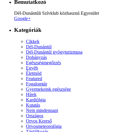
Bemutatkozó
Dél-Dunántúli Szívklub közhasznú Egyesület
Google+
Kategóriák
Cikkek
Dél-Dunántúl
Dél-Dunántúl gyógyturizmusa
Dohányzás
Egészségmegőrzés
Egyéb
Életmód
Featured
Fogalomtár
Gyermekeink egészsége
Hírek
Kardiólgia
Kutatás
Nem mindennapi
Országos
Orvos Kereső
Orvosmeteorológia
Táplálkozás