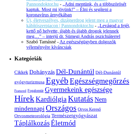
Pannondoktor.hu
-
„Adni mentünk, és a többszörösét
kaptuk. Most mi jövünk!” – Élni és segíteni a
koronavírus árnyékában
Új, életveszélyes, dizájnerdrog jelent meg a magyar
kábítószerpiacon | Pannondoktor.hu
-
„Levágod a fejét,
kettő nő helyette, újabb és újabb drogok jelennek
meg…” – interjú dr. Sümegi András pszichiáterrel
Szabó Tamásné
-
Az egészségügyben dolgozók
véleményére kíváncsiak
Kategóriák
Dél-Dunántúl
Dohányzás
Cikkek
Dél-Dunántúl
Egyéb
Egészségmegőrzés
gyógyturizmusa
Gyermekeink egészsége
Fogalomtár
Featured
Hírek
Kutatás
Kardiólgia
Nem
Országos
mindennapi
Orvos Kereső
Természetgyógyászat
Orvosmeteorológia
Életmód
Táplálkozás