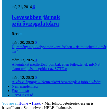
máj 21, 2014
6
Kevesebben járnak
szűrővizsgálatokra
Recent
márc 20, 2026
0
Új remény a pikkelysömör kezelésében – de mit tehetünk már
ma?
márc 13, 2026
0
A légutakat megfertőző gombák ellen fejlesztenek mRNS-
alapú terápiás megoldást az SZTE-n
márc 12, 2026
0
Alvás világnapja – Nemzetközi összefogás a jobb alvásért
Nem mindennapi
Fogalomtár
Orvos Kereső
You are at:
Home
»
Hírek
»
Már felnőtt betegségek esetén is
használható a Semmelweis HELP alkalmazás