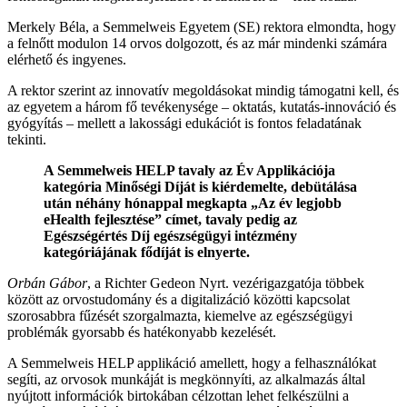
Merkely Béla, a Semmelweis Egyetem (SE) rektora elmondta, hogy
a felnőtt modulon 14 orvos dolgozott, és az már mindenki számára
elérhető és ingyenes.
A rektor szerint az innovatív megoldásokat mindig támogatni kell, és
az egyetem a három fő tevékenysége – oktatás, kutatás-innováció és
gyógyítás – mellett a lakossági edukációt is fontos feladatának
tekinti.
A Semmelweis HELP tavaly az Év Applikációja
kategória Minőségi Díját is kiérdemelte, debütálása
után néhány hónappal megkapta „Az év legjobb
eHealth fejlesztése” címet, tavaly pedig az
Egészségértés Díj egészségügyi intézmény
kategóriájának fődíját is elnyerte.
Orbán Gábor
, a Richter Gedeon Nyrt. vezérigazgatója többek
között az orvostudomány és a digitalizáció közötti kapcsolat
szorosabbra fűzését szorgalmazta, kiemelve az egészségügyi
problémák gyorsabb és hatékonyabb kezelését.
A Semmelweis HELP applikáció amellett, hogy a felhasználókat
segíti, az orvosok munkáját is megkönnyíti, az alkalmazás által
nyújtott információk birtokában célzottan lehet felkészülni a