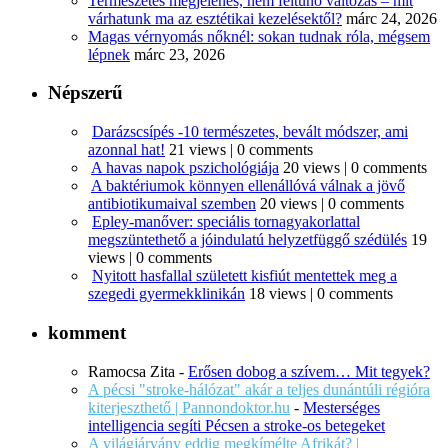
Természetes megjelenés, nem feltűnő változás – mit
várhatunk ma az esztétikai kezelésektől?
márc 24, 2026
Magas vérnyomás nőknél: sokan tudnak róla, mégsem
lépnek
márc 23, 2026
Népszerű
Darázscsípés -10 természetes, bevált módszer, ami
azonnal hat!
21 views
|
0 comments
A havas napok pszichológiája
20 views
|
0 comments
A baktériumok könnyen ellenállóvá válnak a jövő
antibiotikumaival szemben
20 views
|
0 comments
Epley-manőver: speciális tornagyakorlattal
megszüntethető a jóindulatú helyzetfüggő szédülés
19
views
|
0 comments
Nyitott hasfallal született kisfiút mentettek meg a
szegedi gyermekklinikán
18 views
|
0 comments
komment
Ramocsa Zita
-
Erősen dobog a szívem… Mit tegyek?
A pécsi "stroke-hálózat" akár a teljes dunántúli régióra
kiterjeszthető | Pannondoktor.hu
-
Mesterséges
intelligencia segíti Pécsen a stroke-os betegeket
A világjárvány eddig megkímélte Afrikát? |