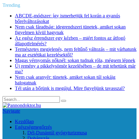
Trending
ABCDE‑módszer: így ismerhetjük fel korán a gyanús
bőrelváltozásokat
Nem csak fáradtság: idegrendszeri tünetek, amiket sokan
figyelmen kívül hagynak
Az egész érrendszer egy kézben – miért fontos az átfogó
állapotfelmérés?
Természetes megjelenés, nem feltűnő változás – mit várhatunk
ma az esztétikai kezelésektől?
Magas vérnyomás nőknél: sokan tudnak róla, mégsem lépnek
Új remény a pikkelysömör kezelésében – de mit tehetünk már
ma?
Nem csak aranyér: tünetek, amiket sokan túl sokáig
halogatnak
Tél után a bőrünk is megújul. Mire figyeljünk tavasszal?
Navigate
Kezdőlap
Egészségmegőrzés
Dél-Dunántúl gyógyturizmusa
Dohányzás