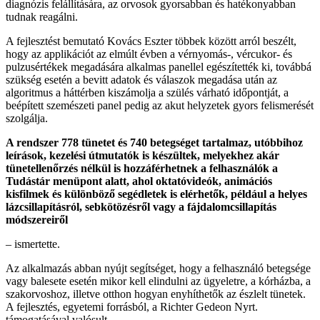
diagnózis felállítására, az orvosok gyorsabban és hatékonyabban
tudnak reagálni.
A fejlesztést bemutató Kovács Eszter többek között arról beszélt,
hogy az applikációt az elmúlt évben a vérnyomás-, vércukor- és
pulzusértékek megadására alkalmas panellel egészítették ki, továbbá
szükség esetén a bevitt adatok és válaszok megadása után az
algoritmus a háttérben kiszámolja a szülés várható időpontját, a
beépített szemészeti panel pedig az akut helyzetek gyors felismerését
szolgálja.
A rendszer 778 tünetet és 740 betegséget tartalmaz, utóbbihoz
leírások, kezelési útmutatók is készültek, melyekhez akár
tünetellenőrzés nélkül is hozzáférhetnek a felhasználók a
Tudástár menüpont alatt, ahol oktatóvideók, animációs
kisfilmek és különböző segédletek is elérhetők, például a helyes
lázcsillapításról, sebkötözésről vagy a fájdalomcsillapítás
módszereiről
– ismertette.
Az alkalmazás abban nyújt segítséget, hogy a felhasználó betegsége
vagy balesete esetén mikor kell elindulni az ügyeletre, a kórházba, a
szakorvoshoz, illetve otthon hogyan enyhíthetők az észlelt tünetek.
A fejlesztés, egyetemi forrásból, a Richter Gedeon Nyrt.
támogatásával valósult.