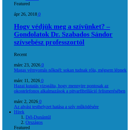
Featured
ápr 26, 2018
0
Hogy védjük meg a szívünket? –
Gondolatok Dr. Szabados Sándor
szívsebész professzortól
Recent
márc 23, 2026
0
Magas vérnyomás nőknél: sokan tudnak róla, mégsem lépnek
márc 11, 2026
0
Hazai kutatás vizsgálta, hogy mennyire pontosak az
okostelefonos alkalmazások a pitvarfibrilláció felismerésében
márc 2, 2026
0
Az alvási testhelyzet hatása a szív működésére
Hírek
Dél-Dunántúl
Országos
Featured