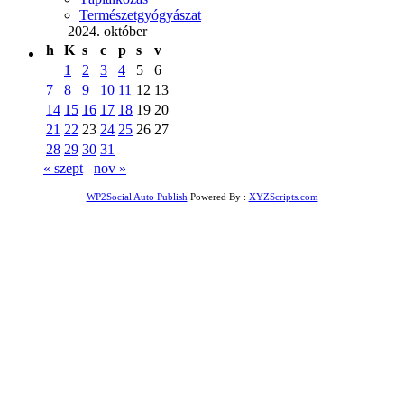
Természetgyógyászat
2024. október
h
K
s
c
p
s
v
1
2
3
4
5
6
7
8
9
10
11
12
13
14
15
16
17
18
19
20
21
22
23
24
25
26
27
28
29
30
31
« szept
nov »
WP2Social Auto Publish
Powered By :
XYZScripts.com