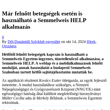
Már felnőtt betegségek esetén is
használható a Semmelweis HELP
alkalmazás
0
By
Dél-Dunántúli Szívklub egyesület
on
okt 14, 2024
Hírek
,
Országos
Hétfőtől felnőtt betegségek kapcsán is használható a
Semmelweis Egyetem ingyenes, tünetellenőrző alkalmazása, a
Semmelweis HELP. A weblap és a mobilalkalmazások felnőtt
modulját, annak használatát a budapesti Semmelweis
Szalonban tartott hétfői sajtótájékoztatón mutatták be.
Az applikáció részleteit
Kovács Eszter
ötletgazda, az egyik fejlesztő
ismertette. A modul használatához szükséges, a Nemzeti
Népegészségügyi és Gyógyszerészeti Központ (NNGYK) mint
egészségügyi hatóság által kiállított megfelelőségi bizonyítványt
Müller Cecília
adta át
Merkely Bélának
, a Semmelweis Egyetem
rektorának.