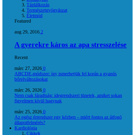
Táplálkozás
Természetgyógyászat
Életmód
Featured
aug 29, 2016
2
A gyerekre káros az apa stresszelése
Recent
márc 27, 2026
0
ABCDE‑módszer: így ismerhetjük fel korán a gyanús
bőrelváltozásokat
márc 26, 2026
0
Nem csak fáradtság: idegrendszeri tünetek, amiket sokan
figyelmen kívül hagynak
márc 25, 2026
0
Az egész érrendszer egy kézben – miért fontos az átfogó
állapotfelmérés?
Kardiológia
Cikkek