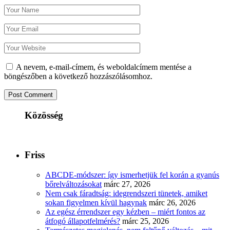
A nevem, e-mail-címem, és weboldalcímem mentése a
böngészőben a következő hozzászólásomhoz.
Közösség
Friss
ABCDE‑módszer: így ismerhetjük fel korán a gyanús
bőrelváltozásokat
márc 27, 2026
Nem csak fáradtság: idegrendszeri tünetek, amiket
sokan figyelmen kívül hagynak
márc 26, 2026
Az egész érrendszer egy kézben – miért fontos az
átfogó állapotfelmérés?
márc 25, 2026