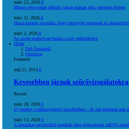
márc 23, 2026
0
Magas vérnyomás nőknél: sokan tudnak róla, mégsem lépnek
márc 11, 2026
0
Hazai kutatás vizsgálta, hogy mennyire pontosak az okostelefon
márc 2, 2026
0
Az alvási testhelyzet hatása a szív működésére
Hírek
Dél-Dunántúl
Országos
Featured
máj 21, 2014
6
Kevesebben járnak szűrővizsgálatokra
Recent
márc 20, 2026
0
Új remény a pikkelysömör kezelésében – de mit tehetünk már 
márc 13, 2026
0
A légutakat megfertőző gombák ellen fejlesztenek mRNS-alapú