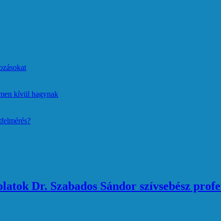
ozásokat
lmen kívül hagynak
tfelmérés?
atok Dr. Szabados Sándor szívsebész profe