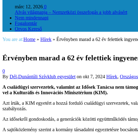
márc 12, 2026
0
Alvás világnapja – Nemzetközi összefogás a jobb alvásért
Nem mindennapi
Fogalomtár
Orvos Kereső
You are at:
Home
»
Hírek
»
Érvényben marad a 62 év felettiek ingyene
Érvényben marad a 62 év felettiek ingyenes
0
By
Dél-Dunántúli Szívklub egyesület
on
okt 7, 2024
Hírek
,
Országos
A családügyi szervezetek, valamint az Idősek Tanácsa nem támoga
vel a Kulturális és Innovációs Minisztérium (KIM).
Azt írták, a KIM egyetért a hozzá forduló családügyi szervezetek, val
szabályozás.
Az idősekről gondoskodás, a generációk közötti együttműködés támoga
A sajtóközlemény szerint a kormány társadalmi egyeztetésre bocsátotta a