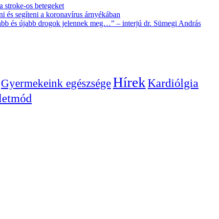
 a stroke-os betegeket
i és segíteni a koronavírus árnyékában
újabb és újabb drogok jelennek meg…” – interjú dr. Sümegi András
Hírek
Gyermekeink egészsége
Kardiólgia
letmód