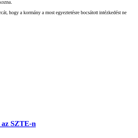
tkozna.
árcát, hogy a kormány a most egyeztetésre bocsátott intézkedést ne
t az SZTE-n