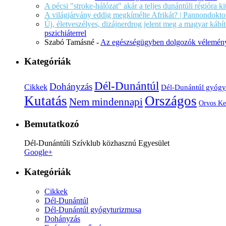
A pécsi "stroke-hálózat" akár a teljes dunántúli régióra k
A világjárvány eddig megkímélte Afrikát? | Pannondokto
Új, életveszélyes, dizájnerdrog jelent meg a magyar káb
pszichiáterrel
Szabó Tamásné
-
Az egészségügyben dolgozók vélemény
Kategóriák
Dél-Dunántúl
Dohányzás
Cikkek
Dél-Dunántúl gyógy
Kutatás
Országos
Nem mindennapi
Orvos Ke
Bemutatkozó
Dél-Dunántúli Szívklub közhasznú Egyesület
Google+
Kategóriák
Cikkek
Dél-Dunántúl
Dél-Dunántúl gyógyturizmusa
Dohányzás