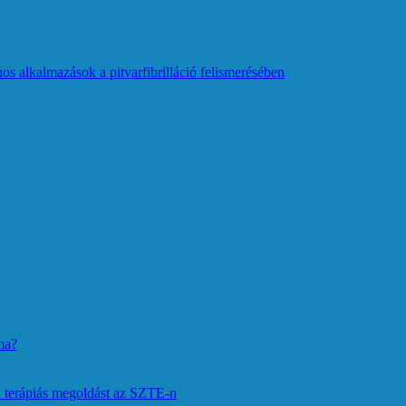
os alkalmazások a pitvarfibrilláció felismerésében
ma?
 terápiás megoldást az SZTE-n