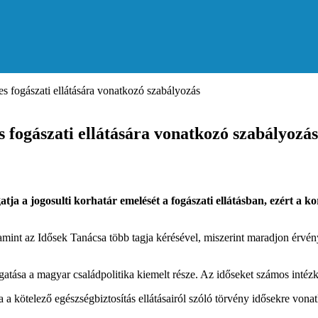
s fogászati ellátására vonatkozó szabályozás
 fogászati ellátására vonatkozó szabályozás
tja a jogosulti korhatár emelését a fogászati ellátásban, ezért a
amint az Idősek Tanácsa több tagja kérésével, miszerint maradjon érvény
tása a magyar családpolitika kiemelt része. Az időseket számos intéz
 kötelező egészségbiztosítás ellátásairól szóló törvény idősekre vonatkoz