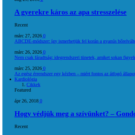
A gyerekre káros az apa stresszelése
Recent
márc 27, 2026
0
ABCDE‑módszer: így ismerhetjük fel korán a gyanús bőrelvált
márc 26, 2026
0
Nem csak fáradtság: idegrendszeri tünetek, amiket sokan figye
márc 25, 2026
0
Az egész érrendszer egy kézben – miért fontos az átfogó állapo
Kardiológia
Cikkek
Featured
ápr 26, 2018
0
Hogy védjük meg a szívünket? – Gondol
Recent