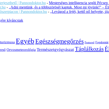
iterjeszthető | Pannondoktor.hu
-
Mesterséges intelligencia segíti Pécsen
r.hu
-
„Adni mentünk, és a többszörösét kaptuk. Most mi jövünk!” – Éln
ítószerpiacon | Pannondoktor.hu
-
„Levágod a fejét, kettő nő helyette, 
ére kíváncsiak
Egyéb
Egészségmegőrzés
turizmusa
Fogalomtár
Featured
É
Táplálkozás
Természetgyógyászat
Orvosmeteorológia
reső