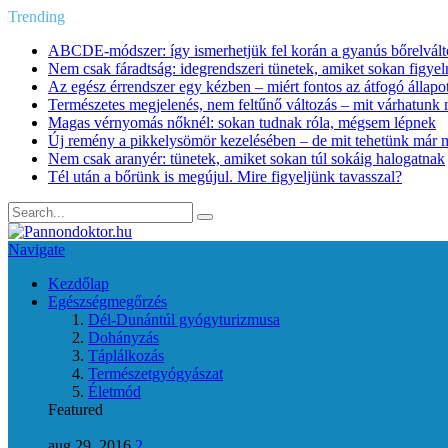
Trending
ABCDE‑módszer: így ismerhetjük fel korán a gyanús bőrelvált
Nem csak fáradtság: idegrendszeri tünetek, amiket sokan figye
Az egész érrendszer egy kézben – miért fontos az átfogó állapo
Természetes megjelenés, nem feltűnő változás – mit várhatunk m
Magas vérnyomás nőknél: sokan tudnak róla, mégsem lépnek
Új remény a pikkelysömör kezelésében – de mit tehetünk már 
Nem csak aranyér: tünetek, amiket sokan túl sokáig halogatnak
Tél után a bőrünk is megújul. Mire figyeljünk tavasszal?
Navigate
Kezdőlap
Egészségmegőrzés
Dél-Dunántúl gyógyturizmusa
Dohányzás
Táplálkozás
Természetgyógyászat
Életmód
Featured
aug 29, 2016
2