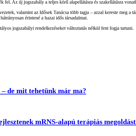
k fel. Az új jogszabály a teljes körű alapellátásra és szakellátásra vona
rvezetek, valamint az Idősek Tanácsa több tagja – azzal kereste meg a t
átrányosan érintené a hazai idős társadalmat.
lyos jogszabályi rendelkezéseket változtatás nélkül fent fogja tartani.
 – de mit tehetünk már ma?
fejlesztenek mRNS-alapú terápiás megoldás