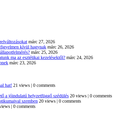
elváltozásokat
márc 27, 2026
n figyelmen kívül hagynak
márc 26, 2026
állapotfelmérés?
márc 25, 2026
tunk ma az esztétikai kezelésektől?
márc 24, 2026
épnek
márc 23, 2026
al hat!
21 views
|
0 comments
tő a jóindulatú helyzetfüggő szédülés
20 views
|
0 comments
iotikumaival szemben
20 views
|
0 comments
views
|
0 comments