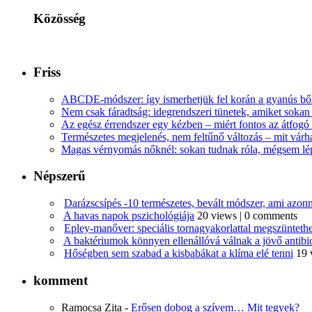
Közösség
Friss
ABCDE‑módszer: így ismerhetjük fel korán a gyanús bőr
Nem csak fáradtság: idegrendszeri tünetek, amiket soka
Az egész érrendszer egy kézben – miért fontos az átfogó 
Természetes megjelenés, nem feltűnő változás – mit várha
Magas vérnyomás nőknél: sokan tudnak róla, mégsem l
Népszerű
Darázscsípés -10 természetes, bevált módszer, ami azonn
A havas napok pszichológiája
20 views
|
0 comments
Epley-manőver: speciális tornagyakorlattal megszüntethe
A baktériumok könnyen ellenállóvá válnak a jövő antib
Hőségben sem szabad a kisbabákat a klíma elé tenni
19 
komment
Ramocsa Zita
-
Erősen dobog a szívem… Mit tegyek?