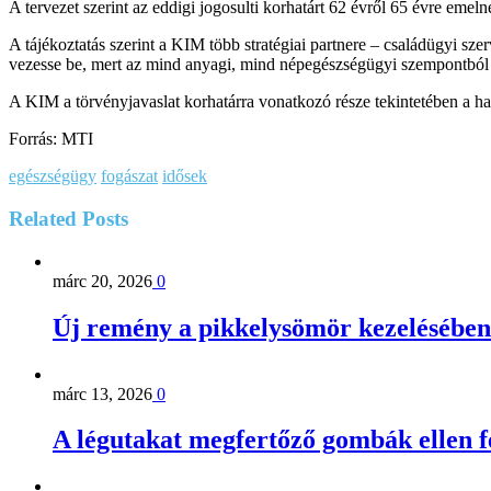
A tervezet szerint az eddigi jogosulti korhatárt 62 évről 65 évre emelné
A tájékoztatás szerint a KIM több stratégiai partnere – családügyi sze
vezesse be, mert az mind anyagi, mind népegészségügyi szempontból h
A KIM a törvényjavaslat korhatárra vonatkozó része tekintetében a hatá
Forrás: MTI
egészségügy
fogászat
idősek
Related
Posts
márc 20, 2026
0
Új remény a pikkelysömör kezelésében
márc 13, 2026
0
A légutakat megfertőző gombák ellen 