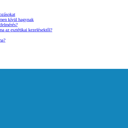
ozásokat
lmen kívül hagynak
tfelmérés?
a az esztétikai kezelésektől?
ma?