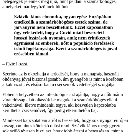
betegségek jelennek meg újra, mint például a szamárköhögés,
amelyeket már legyőzöttnek hittünk.
Szlávik János elmondta, ugyan egész Európában
emelkedik a szamárköhögéses esetek száma, de
járványról nem beszélhetünk. Ezzel kapcsolatban
úgy vélekedett, hogy a Covid miatt bevezetett
hosszú lezárások nyomán, amíg nem érintkeztek
egymással az emberek, nőtt a populáció fertőzések
iránti fogékonysága. Ezért a szamárköhögés is jóval
erősebben támad
– fűzte hozzá.
Szerinte az is okozhatja a terjedését, hogy a manapság használt
oltóanyag jóval biztonságosabb, ám gyengébb is mint a korábban
alkalmazott, és elsősorban a csecsemők védettségét szolgálja.
Ebben a helyzetben az infektológus azt ajánlja, hogy a nők már a
várandósság alatt oltassák be magukat a szamárköhögés elleni
vakcinával, illetve mindenki tegye, aki közvetlen kapcsolatba
kerülhet a csecsemővel, így pedig elkerülhető a baj.
Mindezzel kapcsolatban arról is beszéltek, hogy sok nyugat-európai
országban nincs kötelező oltási rend. Szlávik János megjegyezte,
sok szülő tévesen hiszi azt, hogy jobb átesni a betegségen, mint a