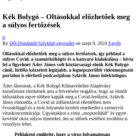
Kék Bolygó – Oltásokkal előzhetőek meg
a súlyos fertőzések
0
By
Dél-Dunántúli Szívklub egyesület
on
szept 9, 2024
Egyéb
Oltásokkal előzhetőek meg a súlyos fertőzések, így például a
súlyos Covid, a szamárköhögés és a kanyaró kialakulása – hívta
fel a figyelmet Áder János volt köztársasági elnök Kék Bolygó
című, hétfőn közzétett legújabb, a legnépszerűbb videómegosztó
portálon is elérhető podcastjában Szlávik János infektológus.
Áder Jánosnak, a Kék Bolygó Klímavédelmi Alapítvány
kuratóriumi elnökének arra a felvetésére reagálva, hogy az elmúlt
időszakban egyre többen kapják meg a Covid-fertőzést, Szlávik
János elmondta, a Covid az influenzával ellentétben nem
évszakfüggő és a nyár folyamán kezdett emelkedni a szennyvíz
víruskoncentrációja. Ugyanakkor a vírus „
megszelídült
” és egyre
kevésbé okoz súlyos tüneteket, ám az idősek esetében továbbra is
veszélyes lehet.
Példaként említette, hogy a vírus folyamatosan