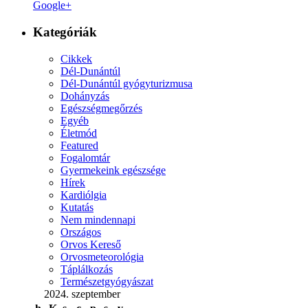
Google+
Kategóriák
Cikkek
Dél-Dunántúl
Dél-Dunántúl gyógyturizmusa
Dohányzás
Egészségmegőrzés
Egyéb
Életmód
Featured
Fogalomtár
Gyermekeink egészsége
Hírek
Kardiólgia
Kutatás
Nem mindennapi
Országos
Orvos Kereső
Orvosmeteorológia
Táplálkozás
Természetgyógyászat
2024. szeptember