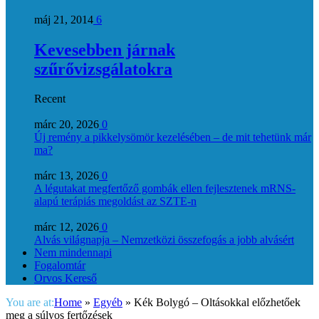
máj 21, 2014
6
Kevesebben járnak
szűrővizsgálatokra
Recent
márc 20, 2026
0
Új remény a pikkelysömör kezelésében – de mit tehetünk már
ma?
márc 13, 2026
0
A légutakat megfertőző gombák ellen fejlesztenek mRNS-
alapú terápiás megoldást az SZTE-n
márc 12, 2026
0
Alvás világnapja – Nemzetközi összefogás a jobb alvásért
Nem mindennapi
Fogalomtár
Orvos Kereső
You are at:
Home
»
Egyéb
»
Kék Bolygó – Oltásokkal előzhetőek
meg a súlyos fertőzések