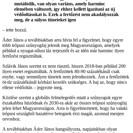
mutálódik, van olyan variáns, amely harminc
elemében változott, így ehhez kellett igazítani az új
védőoltásokat is. Ezek a fertőzést nem akadályozzák
meg, de a súlyos tüneteket igen
– tette hozzá.
Áder János a továbbiakban arra hívta fel a figyelmet, hogy egyre
több trópusi szúnyogfaj jelenik meg Magyarországon, amelyek
például a nyugat-nílusi láz terjesztői és az idén már harminc ilyen
fertőzést regisztráltak.
Szlávik János szerint ez nem riasztó, hiszen 2018-ban például 200
ilyen esetet regisztráltak. A fertőzöttek 80-90 százalékánál csak
enyhe, vagy semmilyen tünetek nem jelentkeznek. Ám a fertőzöttek
öt-tíz százalékánál kórházi kezelés szükséges. A baj az, hogy nincs
ellene védőoltás – jegyezte meg.
Közlése szerint a globális felmelegedés miatt a szúnyogok egyre
északabbra húzódnak és 2030-ra akár az összes trópusi szúnyogfaj
jelen lehet Magyarországon. Arra is figyelmeztetett, hogy ha valaki
trópusi országból hazatérve betegnek érzi magát, azonnal menjen
orvoshoz.
A továbbiakban Áder János hangsúlyozta, napjainkban olyan