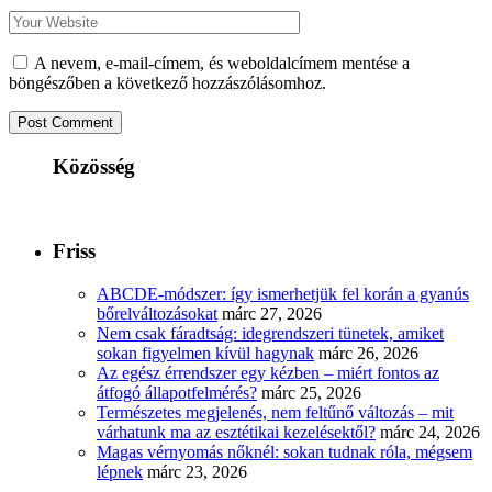
A nevem, e-mail-címem, és weboldalcímem mentése a
böngészőben a következő hozzászólásomhoz.
Közösség
Friss
ABCDE‑módszer: így ismerhetjük fel korán a gyanús
bőrelváltozásokat
márc 27, 2026
Nem csak fáradtság: idegrendszeri tünetek, amiket
sokan figyelmen kívül hagynak
márc 26, 2026
Az egész érrendszer egy kézben – miért fontos az
átfogó állapotfelmérés?
márc 25, 2026
Természetes megjelenés, nem feltűnő változás – mit
várhatunk ma az esztétikai kezelésektől?
márc 24, 2026
Magas vérnyomás nőknél: sokan tudnak róla, mégsem
lépnek
márc 23, 2026