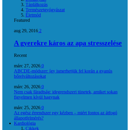
Táplálkozás
Természetgyógyászat
Életmód
Featured
aug 29, 2016
2
A gyerekre káros az apa stresszelése
Recent
márc 27, 2026
0
ABCDE‑módszer: így ismerhetjük fel korán a gyanús
bőrelváltozásokat
márc 26, 2026
0
Nem csak fáradtság: idegrendszeri tünetek, amiket sokan
figyelmen kívül hagynak
márc 25, 2026
0
Az egész érrendszer egy kézben – miért fontos az átfogó
állapotfelmérés?
Kardiológia
Cikkek