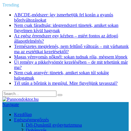
Trending
ABCDE‑módszer: így ismerhetjük fel korán a gyanús
bőrelváltozásokat
Nem csak fáradtság: idegrendszeri tünetek, amiket sokan
figyelmen kívül hagynak
Az egész érrendszer egy kézben – miért fontos az átfogó
állapotfelmérés?
Természetes megjelenés, nem feltűnő változás – mit várhatunk
ma az esztétikai kezelésektől?
Magas vérnyomás nőknél: sokan tudnak róla, mégsem lépnek
Új remény a pikkelysömör kezelésében – de mit tehetünk már
ma?
Nem csak aranyér: tünetek, amiket sokan túl sokáig
halogatnak
Tél után a bőrünk is megújul. Mire figyeljünk tavasszal?
Navigate
Kezdőlap
Egészségmegőrzés
Dél-Dunántúl gyógyturizmusa
Dohányzás