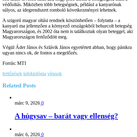
védőoltás. Miközben több betegségnek, például a kanyarónak
súlyos, az idegrendszert romboló következményei lehetnek.
A szigorú magyar oltási rendnek köszönhetően – folytatta – a
kanyaró ma jellemzően a környező országokból behurcolt betegség
Magyarországon, és 2002 óta nem is találkoztak olyan beteggel, aki
Magyarországon fertőződött meg.
Végül Áder János és Szlávik János egyetértett abban, hogy pánikra
ugyan nincs ok, de fontos a megelőzés.
Forrás: MTI
fertőzések
infektológia
vírusok
Related
Posts
márc 9, 2026
0
A húgysav – barát vagy ellenség?
márc 6, 2026
0