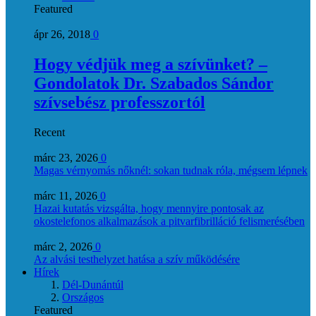
Featured
ápr 26, 2018
0
Hogy védjük meg a szívünket? –
Gondolatok Dr. Szabados Sándor
szívsebész professzortól
Recent
márc 23, 2026
0
Magas vérnyomás nőknél: sokan tudnak róla, mégsem lépnek
márc 11, 2026
0
Hazai kutatás vizsgálta, hogy mennyire pontosak az
okostelefonos alkalmazások a pitvarfibrilláció felismerésében
márc 2, 2026
0
Az alvási testhelyzet hatása a szív működésére
Hírek
Dél-Dunántúl
Országos
Featured