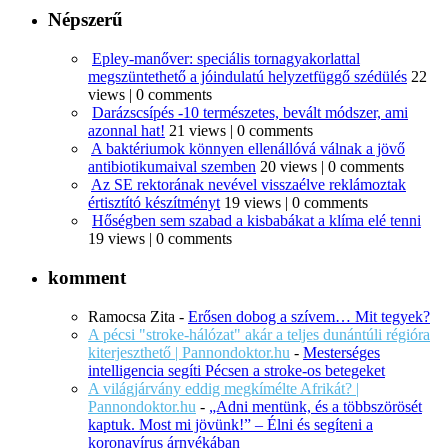
Népszerű
Epley-manőver: speciális tornagyakorlattal
megszüntethető a jóindulatú helyzetfüggő szédülés
22
views
|
0 comments
Darázscsípés -10 természetes, bevált módszer, ami
azonnal hat!
21 views
|
0 comments
A baktériumok könnyen ellenállóvá válnak a jövő
antibiotikumaival szemben
20 views
|
0 comments
Az SE rektorának nevével visszaélve reklámoztak
értisztító készítményt
19 views
|
0 comments
Hőségben sem szabad a kisbabákat a klíma elé tenni
19 views
|
0 comments
komment
Ramocsa Zita
-
Erősen dobog a szívem… Mit tegyek?
A pécsi "stroke-hálózat" akár a teljes dunántúli régióra
kiterjeszthető | Pannondoktor.hu
-
Mesterséges
intelligencia segíti Pécsen a stroke-os betegeket
A világjárvány eddig megkímélte Afrikát? |
Pannondoktor.hu
-
„Adni mentünk, és a többszörösét
kaptuk. Most mi jövünk!” – Élni és segíteni a
koronavírus árnyékában