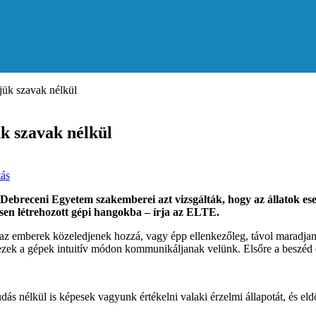
jük szavak nélkül
ük szavak nélkül
tás
receni Egyetem szakemberei azt vizsgálták, hogy az állatok eseté
esen létrehozott gépi hangokba – írja az ELTE.
y az emberek közeledjenek hozzá, vagy épp ellenkezőleg, távol maradj
zek a gépek intuitív módon kommunikáljanak velünk. Elsőre a beszéd é
dás nélkül is képesek vagyunk értékelni valaki érzelmi állapotát, és el