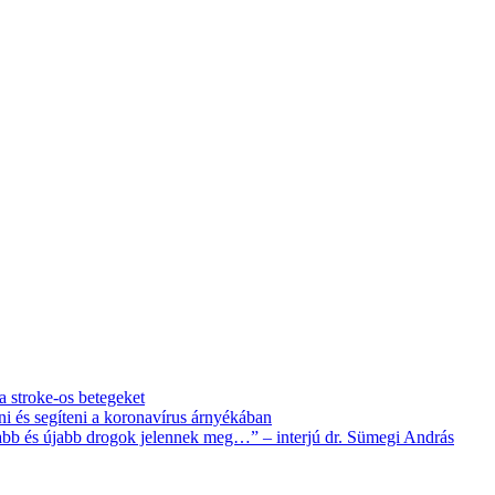
 a stroke-os betegeket
i és segíteni a koronavírus árnyékában
újabb és újabb drogok jelennek meg…” – interjú dr. Sümegi András