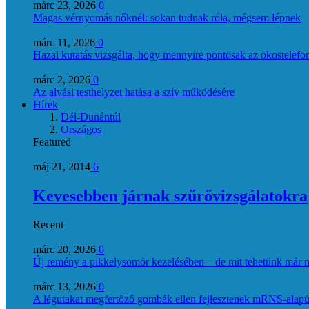
márc 23, 2026
0
Magas vérnyomás nőknél: sokan tudnak róla, mégsem lépnek
márc 11, 2026
0
Hazai kutatás vizsgálta, hogy mennyire pontosak az okostelefon
márc 2, 2026
0
Az alvási testhelyzet hatása a szív működésére
Hírek
Dél-Dunántúl
Országos
Featured
máj 21, 2014
6
Kevesebben járnak szűrővizsgálatokra
Recent
márc 20, 2026
0
Új remény a pikkelysömör kezelésében – de mit tehetünk már 
márc 13, 2026
0
A légutakat megfertőző gombák ellen fejlesztenek mRNS-alapú