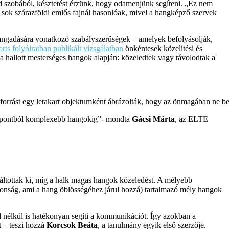
d szobából, késztetést érzünk, hogy odamenjünk segíteni. „Ez nem
i sok szárazföldi emlős fajnál hasonlóak, mivel a hangképző szervek
ngadására vonatkozó szabályszerűségek – amelyek befolyásolják,
orts folyóiratban publikált vizsgálatban
önkéntesek közelítési és
k a hallott mesterséges hangok alapján: közeledtek vagy távolodtak a
angforrást egy letakart objektumként ábrázolták, hogy az önmagában ne b
 szempontból komplexebb hangokig”- mondta
Gácsi Márta
, az ELTE
váltottak ki, míg a halk magas hangok közeledést. A mélyebb
jdonság, ami a hang öblösségéhez járul hozzá) tartalmazó mély hangok
d nélkül is hatékonyan segíti a kommunikációt. Így azokban a
t – teszi hozzá
Korcsok Beáta
, a tanulmány egyik első szerzője.