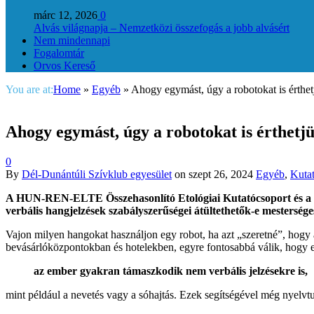
márc 12, 2026
0
Alvás világnapja – Nemzetközi összefogás a jobb alvásért
Nem mindennapi
Fogalomtár
Orvos Kereső
You are at:
Home
»
Egyéb
»
Ahogy egymást, úgy a robotokat is érthet
Ahogy egymást, úgy a robotokat is érthetj
0
By
Dél-Dunántúli Szívklub egyesület
on
szept 26, 2024
Egyéb
,
Kuta
A HUN-REN-ELTE Összehasonlító Etológiai Kutatócsoport és a Deb
verbális hangjelzések szabályszerűségei átültethetők-e mesterség
Vajon milyen hangokat használjon egy robot, ha azt „szeretné”, hog
bevásárlóközpontokban és hotelekben, egyre fontosabbá válik, hogy e
az ember gyakran támaszkodik nem verbális jelzésekre is,
mint például a nevetés vagy a sóhajtás. Ezek segítségével még nyelvtu