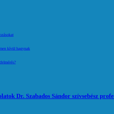
ozásokat
lmen kívül hagynak
tfelmérés?
atok Dr. Szabados Sándor szívsebész profe