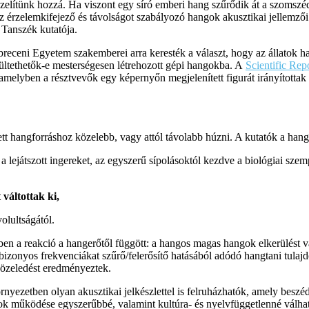
elítünk hozzá. Ha viszont egy síró emberi hang szűrődik át a szomszé
az érzelemkifejező és távolságot szabályozó hangok akusztikai jellemző
 Tanszék kutatója.
eni Egyetem szakemberei arra keresték a választ, hogy az állatok ha
tültethetők-e mesterségesen létrehozott gépi hangokba. A
Scientific Rep
, amelyben a résztvevők egy képernyőn megjelenített figurát irányította
ített hangforráshoz közelebb, vagy attól távolabb húzni. A kutatók a h
e a lejátszott ingereket, az egyszerű sípolásoktól kezdve a biológiai
váltottak ki,
olultságától.
ben a reakció a hangerőtől függött: a hangos magas hangok elkerülést 
t bizonyos frekvenciákat szűrő/felerősítő hatásából adódó hangtani tula
közeledést eredményeztek.
rnyezetben olyan akusztikai jelkészlettel is felruházhatók, amely beszé
tok működése egyszerűbbé, valamint kultúra- és nyelvfüggetlenné válha