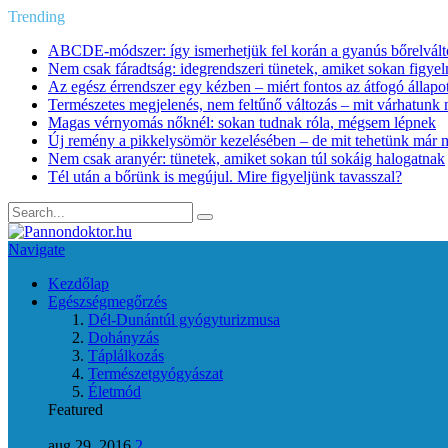
Trending
ABCDE‑módszer: így ismerhetjük fel korán a gyanús bőrelvált
Nem csak fáradtság: idegrendszeri tünetek, amiket sokan figye
Az egész érrendszer egy kézben – miért fontos az átfogó állapo
Természetes megjelenés, nem feltűnő változás – mit várhatunk m
Magas vérnyomás nőknél: sokan tudnak róla, mégsem lépnek
Új remény a pikkelysömör kezelésében – de mit tehetünk már 
Nem csak aranyér: tünetek, amiket sokan túl sokáig halogatnak
Tél után a bőrünk is megújul. Mire figyeljünk tavasszal?
Navigate
Kezdőlap
Egészségmegőrzés
Dél-Dunántúl gyógyturizmusa
Dohányzás
Táplálkozás
Természetgyógyászat
Életmód
Featured
aug 29, 2016
2