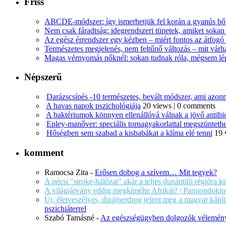
Friss
ABCDE‑módszer: így ismerhetjük fel korán a gyanús bőr
Nem csak fáradtság: idegrendszeri tünetek, amiket soka
Az egész érrendszer egy kézben – miért fontos az átfogó 
Természetes megjelenés, nem feltűnő változás – mit várha
Magas vérnyomás nőknél: sokan tudnak róla, mégsem l
Népszerű
Darázscsípés -10 természetes, bevált módszer, ami azonn
A havas napok pszichológiája
20 views
|
0 comments
A baktériumok könnyen ellenállóvá válnak a jövő antib
Epley-manőver: speciális tornagyakorlattal megszüntethe
Hőségben sem szabad a kisbabákat a klíma elé tenni
19 
komment
Ramocsa Zita
-
Erősen dobog a szívem… Mit tegyek?
A pécsi "stroke-hálózat" akár a teljes dunántúli régióra k
A világjárvány eddig megkímélte Afrikát? | Pannondokto
Új, életveszélyes, dizájnerdrog jelent meg a magyar káb
pszichiáterrel
Szabó Tamásné
-
Az egészségügyben dolgozók vélemény