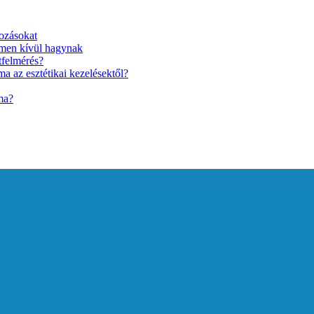
ozásokat
lmen kívül hagynak
tfelmérés?
a az esztétikai kezelésektől?
ma?