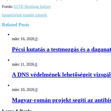
Forrás:
ELTE Biológiai Intézet
hangjelzések
kutatás
robotok
Related
Posts
márc 16, 2026
0
Pécsi kutatás a testmozgás és a dagana
márc 11, 2026
0
A DNS védelmének lehetőségeit vizsg
márc 10, 2026
0
Magyar-román projekt segíti az antibio