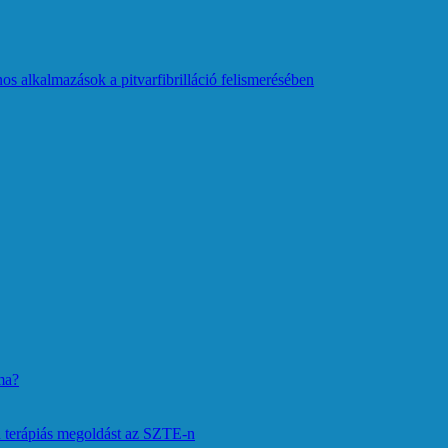
os alkalmazások a pitvarfibrilláció felismerésében
ma?
 terápiás megoldást az SZTE-n