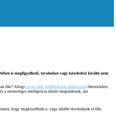
ben is megfigyelhető, távolodást vagy közeledést kiváltó nem
anak tőle? Ahogy
egyre több segítőrobottal találkozunk
éttermekben,
s a mesterséges intelligencia tűnhet megoldásnak, ám
dönteni, hogy megközelítsük-e, vagy inkább távolodjunk el tőle.