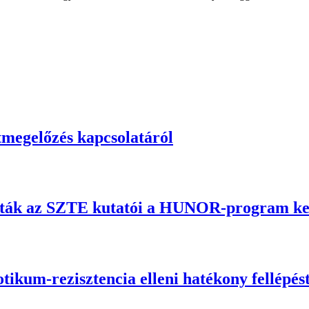
tmegelőzés kapcsolatáról
álták az SZTE kutatói a HUNOR-program ke
tikum-rezisztencia elleni hatékony fellépés