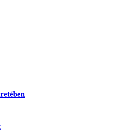
retében
t