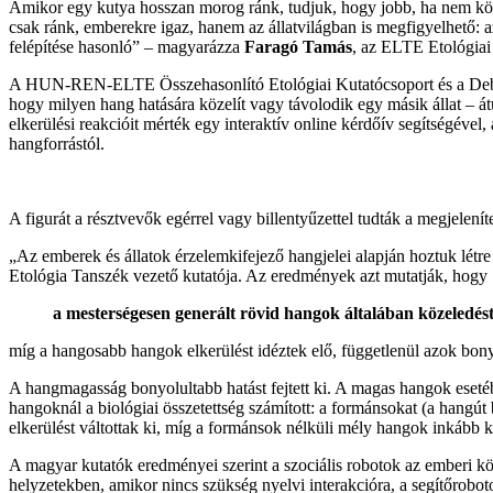
Amikor egy kutya hosszan morog ránk, tudjuk, hogy jobb, ha nem köz
csak ránk, emberekre igaz, hanem az állatvilágban is megfigyelhető: 
felépítése hasonló” – magyarázza
Faragó Tamás
, az ELTE Etológiai
A HUN-REN-ELTE Összehasonlító Etológiai Kutatócsoport és a Debrec
hogy milyen hang hatására közelít vagy távolodik egy másik állat – á
elkerülési reakcióit mérték egy interaktív online kérdőív segítségével
hangforrástól.
A figurát a résztvevők egérrel vagy billentyűzettel tudták a megjelen
„Az emberek és állatok érzelemkifejező hangjelei alapján hoztuk létr
Etológia Tanszék vezető kutatója. Az eredmények azt mutatják, hogy
a mesterségesen generált rövid hangok általában közeledést 
míg a hangosabb hangok elkerülést idéztek elő, függetlenül azok bony
A hangmagasság bonyolultabb hatást fejtett ki. A magas hangok eseté
hangoknál a biológiai összetettség számított: a formánsokat (a hangú
elkerülést váltottak ki, míg a formánsok nélküli mély hangok inkább 
A magyar kutatók eredményei szerint a szociális robotok az emberi kö
helyzetekben, amikor nincs szükség nyelvi interakcióra, a segítőrobo