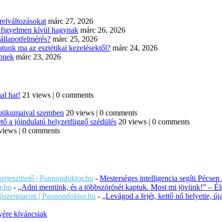
elváltozásokat
márc 27, 2026
n figyelmen kívül hagynak
márc 26, 2026
állapotfelmérés?
márc 25, 2026
tunk ma az esztétikai kezelésektől?
márc 24, 2026
épnek
márc 23, 2026
al hat!
21 views
|
0 comments
iotikumaival szemben
20 views
|
0 comments
tő a jóindulatú helyzetfüggő szédülés
20 views
|
0 comments
views
|
0 comments
iterjeszthető | Pannondoktor.hu
-
Mesterséges intelligencia segíti Pécsen
r.hu
-
„Adni mentünk, és a többszörösét kaptuk. Most mi jövünk!” – Éln
ítószerpiacon | Pannondoktor.hu
-
„Levágod a fejét, kettő nő helyette, 
ére kíváncsiak