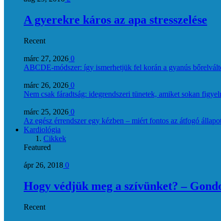
A gyerekre káros az apa stresszelése
Recent
márc 27, 2026
0
ABCDE‑módszer: így ismerhetjük fel korán a gyanús bőrelvált
márc 26, 2026
0
Nem csak fáradtság: idegrendszeri tünetek, amiket sokan figye
márc 25, 2026
0
Az egész érrendszer egy kézben – miért fontos az átfogó állapo
Kardiológia
Cikkek
Featured
ápr 26, 2018
0
Hogy védjük meg a szívünket? – Gondol
Recent