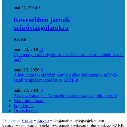
máj 21, 2014
6
Kevesebben járnak
szűrővizsgálatokra
Recent
márc 20, 2026
0
Új remény a pikkelysömör kezelésében – de mit tehetünk már
ma?
márc 13, 2026
0
A légutakat megfertőző gombák ellen fejlesztenek mRNS-
alapú terápiás megoldást az SZTE-n
márc 12, 2026
0
Alvás világnapja – Nemzetközi összefogás a jobb alvásért
Nem mindennapi
Fogalomtár
Orvos Kereső
You are at:
Home
»
Egyéb
»
Daganatos betegségek elleni
gyógyszeres terápia hatékonyságának javításán dolgoznak az SZBK