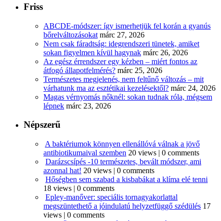
Friss
ABCDE‑módszer: így ismerhetjük fel korán a gyanús
bőrelváltozásokat
márc 27, 2026
Nem csak fáradtság: idegrendszeri tünetek, amiket
sokan figyelmen kívül hagynak
márc 26, 2026
Az egész érrendszer egy kézben – miért fontos az
átfogó állapotfelmérés?
márc 25, 2026
Természetes megjelenés, nem feltűnő változás – mit
várhatunk ma az esztétikai kezelésektől?
márc 24, 2026
Magas vérnyomás nőknél: sokan tudnak róla, mégsem
lépnek
márc 23, 2026
Népszerű
A baktériumok könnyen ellenállóvá válnak a jövő
antibiotikumaival szemben
20 views
|
0 comments
Darázscsípés -10 természetes, bevált módszer, ami
azonnal hat!
20 views
|
0 comments
Hőségben sem szabad a kisbabákat a klíma elé tenni
18 views
|
0 comments
Epley-manőver: speciális tornagyakorlattal
megszüntethető a jóindulatú helyzetfüggő szédülés
17
views
|
0 comments