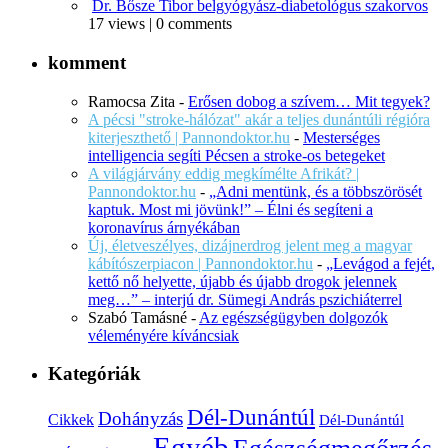
Dr. Bősze Tibor belgyógyász-diabetológus szakorvos
17 views
|
0 comments
komment
Ramocsa Zita
-
Erősen dobog a szívem… Mit tegyek?
A pécsi "stroke-hálózat" akár a teljes dunántúli régióra
kiterjeszthető | Pannondoktor.hu
-
Mesterséges
intelligencia segíti Pécsen a stroke-os betegeket
A világjárvány eddig megkímélte Afrikát? |
Pannondoktor.hu
-
„Adni mentünk, és a többszörösét
kaptuk. Most mi jövünk!” – Élni és segíteni a
koronavírus árnyékában
Új, életveszélyes, dizájnerdrog jelent meg a magyar
kábítószerpiacon | Pannondoktor.hu
-
„Levágod a fejét,
kettő nő helyette, újabb és újabb drogok jelennek
meg…” – interjú dr. Sümegi András pszichiáterrel
Szabó Tamásné
-
Az egészségügyben dolgozók
véleményére kíváncsiak
Kategóriák
Dél-Dunántúl
Dohányzás
Cikkek
Dél-Dunántúl
Egyéb