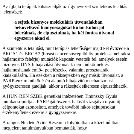
Az újfajta terápiák kihasználják az úgynevezett szintetikus letalitás
jelenséget:
a sejtek bizonyos molekuláris útvonalakban
bekövetkező hiányosságokat külön-külön jól
tolerálnak, de elpusztulnak, ha két fontos útvonal
egyszerre akad el.
A szintetikus letalitást, mint terápiás lehetőséget majd két évtizede a
BRCA1 és BRCA2 (breast cancer susceptibility protein – mellrákra
hajlamosító fehérje) mutációk kapcsán vetették fel, amelyek esetén
bizonyos DNS-hibajavítási útvonalak nem működnek és
hajlamosítanak emlő-, petefészek-, valamint prosztatarák
kialakulására. Ha ezekben a ráksejtekben egy másik útvonalat, a
PARP-enzim működésén alapuló hibajavító mechanizmust
gyógyszeresen gátolják, akkor a ráksejtek sikeresen elpusztíthatók.
A HUN-REN SZBK genetikai intézetében Timinszky Gyula
munkacsoportja a PARP gátlószerek hatását vizsgálva olyan új
célpontokat azonosított, amelyek további rákos sejttípusokat
érzékenyítenek ezekre a gyógyszerekre.
A rangos Nucleic Acids Research folyóiratban a közelmúltban
megjelent tanulmányukban bemutatták, hogy