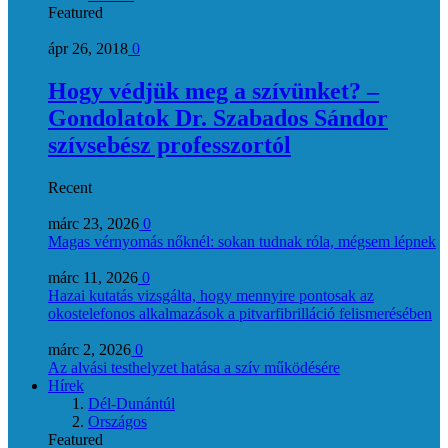
Featured
ápr 26, 2018
0
Hogy védjük meg a szívünket? –
Gondolatok Dr. Szabados Sándor
szívsebész professzortól
Recent
márc 23, 2026
0
Magas vérnyomás nőknél: sokan tudnak róla, mégsem lépnek
márc 11, 2026
0
Hazai kutatás vizsgálta, hogy mennyire pontosak az
okostelefonos alkalmazások a pitvarfibrilláció felismerésében
márc 2, 2026
0
Az alvási testhelyzet hatása a szív működésére
Hírek
Dél-Dunántúl
Országos
Featured