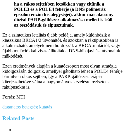
ha a rákos sejtekben lecsökken vagy eltűnik a
POLE3 és a POLE4 fehérje (a DNS polimeráz
epszilon enzim kis alegységei), akkor már alacsony
dózisú PARP-gátlószer alkalmazása mellett is leáll
az osztódásuk és elpusztulnak.
Ez a szintetikus letalitás újabb példája, amely különbözik a
klasszikus BRCA1/2 útvonaltól, és azokban a ráktípusokban is
alkalmazható, amelyek nem hordozzák a BRCA-mutációt, vagy
újabb mutációkkal visszaállították a DNS-hibajavítási útvonaluk
működését.
Ezen eredmények alapján a kutatócsoport most olyan stratégia
kidolgozásán dolgozik, amellyel gátolható lehet a POLE4-fehérje
bármilyen rákos sejtben, így a PARP-gátlószer-terápia
kiterjeszthetővé válna a hagyományos kezelésre rezisztens
ráktípusokra is.
Forrás: MTI
daganatos betegség
kutatás
Related
Posts