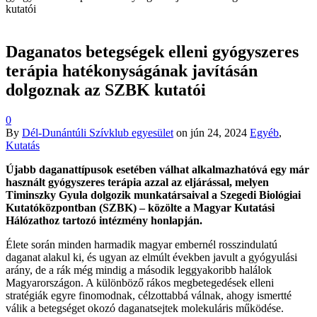
kutatói
Daganatos betegségek elleni gyógyszeres
terápia hatékonyságának javításán
dolgoznak az SZBK kutatói
0
By
Dél-Dunántúli Szívklub egyesület
on
jún 24, 2024
Egyéb
,
Kutatás
Újabb daganattípusok esetében válhat alkalmazhatóvá egy már
használt gyógyszeres terápia azzal az eljárással, melyen
Timinszky Gyula dolgozik munkatársaival a Szegedi Biológiai
Kutatóközpontban (SZBK) – közölte a Magyar Kutatási
Hálózathoz tartozó intézmény honlapján.
Élete során minden harmadik magyar embernél rosszindulatú
daganat alakul ki, és ugyan az elmúlt években javult a gyógyulási
arány, de a rák még mindig a második leggyakoribb halálok
Magyarországon. A különböző rákos megbetegedések elleni
stratégiák egyre finomodnak, célzottabbá válnak, ahogy ismertté
válik a betegséget okozó daganatsejtek molekuláris működése.