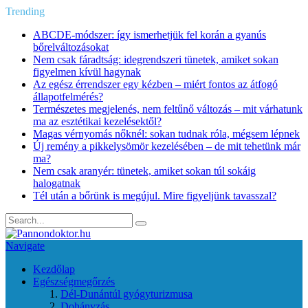
Trending
ABCDE‑módszer: így ismerhetjük fel korán a gyanús
bőrelváltozásokat
Nem csak fáradtság: idegrendszeri tünetek, amiket sokan
figyelmen kívül hagynak
Az egész érrendszer egy kézben – miért fontos az átfogó
állapotfelmérés?
Természetes megjelenés, nem feltűnő változás – mit várhatunk
ma az esztétikai kezelésektől?
Magas vérnyomás nőknél: sokan tudnak róla, mégsem lépnek
Új remény a pikkelysömör kezelésében – de mit tehetünk már
ma?
Nem csak aranyér: tünetek, amiket sokan túl sokáig
halogatnak
Tél után a bőrünk is megújul. Mire figyeljünk tavasszal?
Navigate
Kezdőlap
Egészségmegőrzés
Dél-Dunántúl gyógyturizmusa
Dohányzás