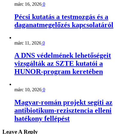
márc 16, 2026
0
Pécsi kutatás a testmozgás és a
daganatmegelőzés kapcsolatáról
márc 11, 2026
0
A DNS védelmének lehetőségeit
vizsgálták az SZTE kutatói a
HUNOR-program keretében
márc 10, 2026
0
Magyar-román projekt segíti az
antibiotikum-rezisztencia elleni
hatékony fellépést
Leave A Reply