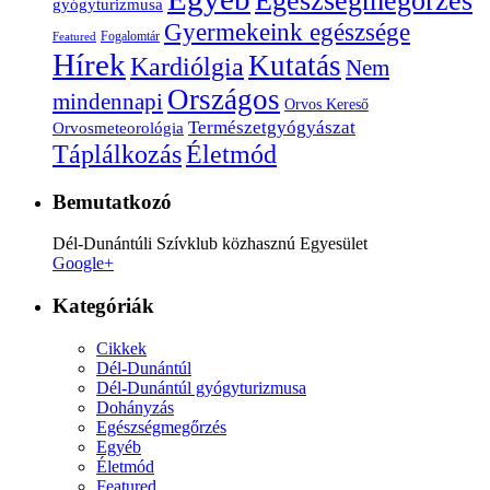
Egészségmegőrzés
gyógyturizmusa
Gyermekeink egészsége
Fogalomtár
Featured
Hírek
Kutatás
Kardiólgia
Nem
Országos
mindennapi
Orvos Kereső
Természetgyógyászat
Orvosmeteorológia
Életmód
Táplálkozás
Bemutatkozó
Dél-Dunántúli Szívklub közhasznú Egyesület
Google+
Kategóriák
Cikkek
Dél-Dunántúl
Dél-Dunántúl gyógyturizmusa
Dohányzás
Egészségmegőrzés
Egyéb
Életmód
Featured