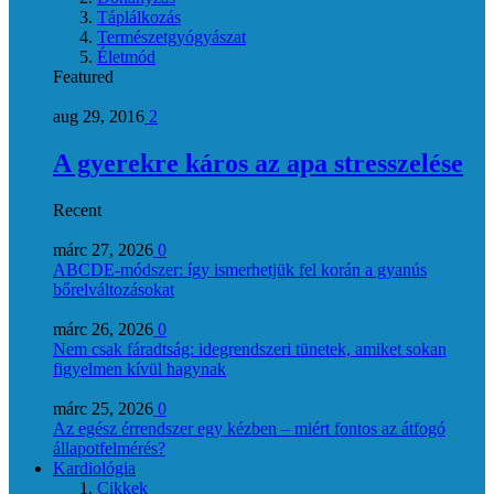
Táplálkozás
Természetgyógyászat
Életmód
Featured
aug 29, 2016
2
A gyerekre káros az apa stresszelése
Recent
márc 27, 2026
0
ABCDE‑módszer: így ismerhetjük fel korán a gyanús
bőrelváltozásokat
márc 26, 2026
0
Nem csak fáradtság: idegrendszeri tünetek, amiket sokan
figyelmen kívül hagynak
márc 25, 2026
0
Az egész érrendszer egy kézben – miért fontos az átfogó
állapotfelmérés?
Kardiológia
Cikkek