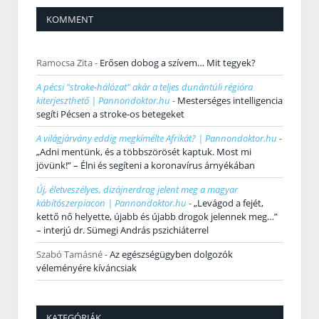
KOMMENT
Ramocsa Zita
-
Erősen dobog a szívem… Mit tegyek?
A pécsi "stroke-hálózat" akár a teljes dunántúli régióra
kiterjeszthető | Pannondoktor.hu
-
Mesterséges intelligencia
segíti Pécsen a stroke-os betegeket
A világjárvány eddig megkímélte Afrikát? | Pannondoktor.hu
-
„Adni mentünk, és a többszörösét kaptuk. Most mi
jövünk!” – Élni és segíteni a koronavírus árnyékában
Új, életveszélyes, dizájnerdrog jelent meg a magyar
kábítószerpiacon | Pannondoktor.hu
-
„Levágod a fejét,
kettő nő helyette, újabb és újabb drogok jelennek meg…”
– interjú dr. Sümegi András pszichiáterrel
Szabó Tamásné
-
Az egészségügyben dolgozók
véleményére kíváncsiak
KATEGÓRIÁK