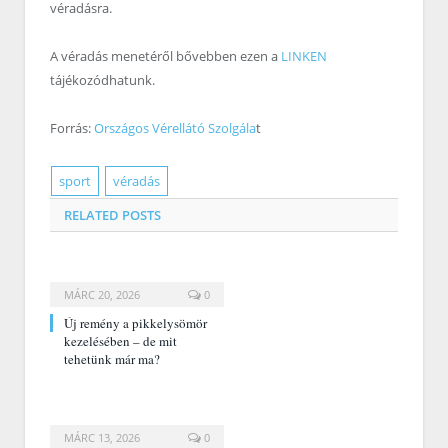
véradásra.
A véradás menetéről bővebben ezen a
LINKEN
tájékozódhatunk.
Forrás:
Országos Vérellátó Szolgála
t
sport
véradás
RELATED
POSTS
MÁRC 20, 2026
0
Új remény a pikkelysömör
kezelésében – de mit
tehetünk már ma?
MÁRC 13, 2026
0