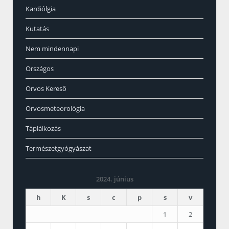
Kardiólgia
Kutatás
Nem mindennapi
Országos
Orvos Kereső
Orvosmeteorológia
Táplálkozás
Természetgyógyászat
2024. június
h
K
s
c
p
s
v
1
2