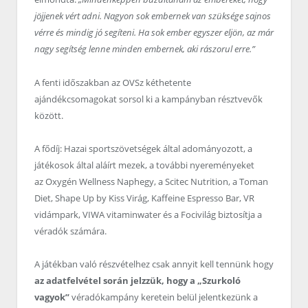
jöjjenek vért adni. Nagyon sok embernek van szüksége sajnos
vérre és mindig jó segíteni. Ha sok ember egyszer eljön, az már
nagy segítség lenne minden embernek, aki rászorul erre.”
A fenti időszakban az OVSz kéthetente
ajándékcsomagokat sorsol ki a kampányban résztvevők
között.
A fődíj: Hazai sportszövetségek által adományozott, a
játékosok által aláírt mezek, a további nyereményeket
az Oxygén Wellness Naphegy, a Scitec Nutrition, a Toman
Diet, Shape Up by Kiss Virág, Kaffeine Espresso Bar, VR
vidámpark, VIWA vitaminwater és a Focivilág biztosítja a
véradók számára.
A játékban való részvételhez csak annyit kell tennünk hogy
az adatfelvétel során jelzzük, hogy a „Szurkoló
vagyok”
véradókampány keretein belül jelentkezünk a