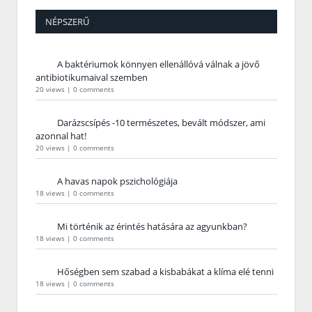
NÉPSZERŰ
A baktériumok könnyen ellenállóvá válnak a jövő
antibiotikumaival szemben
20 views
|
0 comments
Darázscsípés -10 természetes, bevált módszer, ami
azonnal hat!
20 views
|
0 comments
A havas napok pszichológiája
18 views
|
0 comments
Mi történik az érintés hatására az agyunkban?
18 views
|
0 comments
Hőségben sem szabad a kisbabákat a klíma elé tenni
18 views
|
0 comments