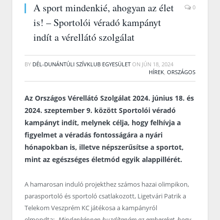
A sport mindenkié, ahogyan az élet
0
is! – Sportolói véradó kampányt
indít a vérellátó szolgálat
BY
DÉL-DUNÁNTÚLI SZÍVKLUB EGYESÜLET
ON
JÚN 18, 2024
HÍREK
,
ORSZÁGOS
Az Országos Vérellátó Szolgálat 2024. június 18. és
2024. szeptember 9. között Sportolói véradó
kampányt indít, melynek célja, hogy felhívja a
figyelmet a véradás fontosságára a nyári
hónapokban is, illetve népszerűsítse a sportot,
mint az egészséges életmód egyik alappillérét.
A hamarosan induló projekthez számos hazai olimpikon,
parasportoló és sportoló csatlakozott, Ligetvári Patrik a
Telekom Veszprém KC játékosa a kampányról
elmondta:
„Mindenképpen buzdítanám az embereket, hogy