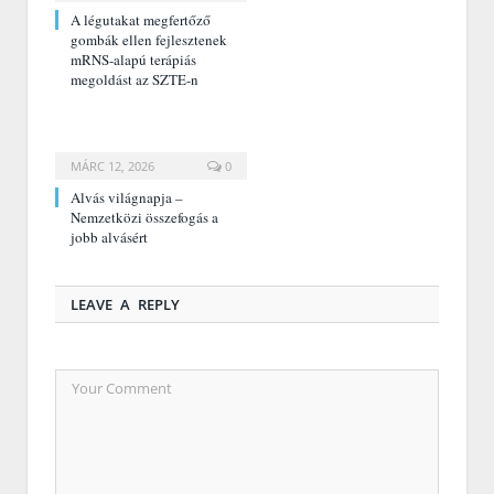
A légutakat megfertőző
gombák ellen fejlesztenek
mRNS-alapú terápiás
megoldást az SZTE-n
MÁRC 12, 2026
0
Alvás világnapja –
Nemzetközi összefogás a
jobb alvásért
LEAVE A REPLY