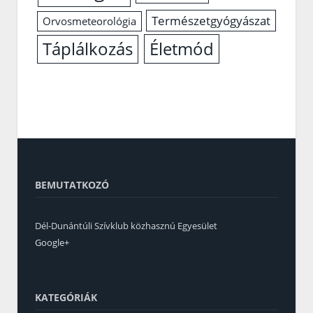
Természetgyógyászat
Orvosmeteorológia
Életmód
Táplálkozás
BEMUTATKOZÓ
Dél-Dunántúli Szívklub közhasznú Egyesület
Google+
KATEGÓRIÁK