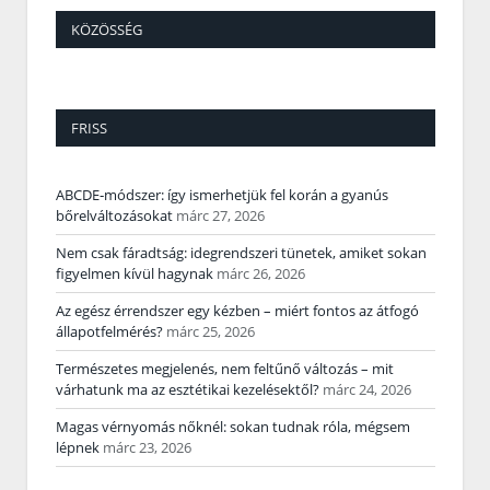
KÖZÖSSÉG
FRISS
ABCDE‑módszer: így ismerhetjük fel korán a gyanús
bőrelváltozásokat
márc 27, 2026
Nem csak fáradtság: idegrendszeri tünetek, amiket sokan
figyelmen kívül hagynak
márc 26, 2026
Az egész érrendszer egy kézben – miért fontos az átfogó
állapotfelmérés?
márc 25, 2026
Természetes megjelenés, nem feltűnő változás – mit
várhatunk ma az esztétikai kezelésektől?
márc 24, 2026
Magas vérnyomás nőknél: sokan tudnak róla, mégsem
lépnek
márc 23, 2026