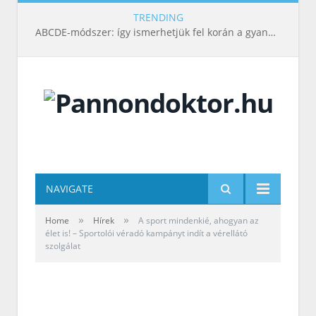
TRENDING
ABCDE‑módszer: így ismerhetjük fel korán a gyanús bőrelváltozásokat
NAVIGATE
»
»
Home
Hírek
A sport mindenkié, ahogyan az
élet is! – Sportolói véradó kampányt indít a vérellátó
szolgálat