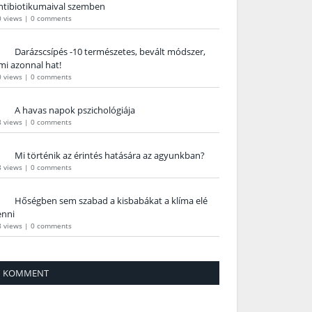
ntibiotikumaival szemben
0 views
|
0 comments
Darázscsípés -10 természetes, bevált módszer,
mi azonnal hat!
0 views
|
0 comments
A havas napok pszichológiája
8 views
|
0 comments
Mi történik az érintés hatására az agyunkban?
8 views
|
0 comments
Hőségben sem szabad a kisbabákat a klíma elé
enni
8 views
|
0 comments
KOMMENT