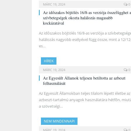
MÁRC 19, 2024
0
Az időszakos böjtölés 16/8-as verziója összefügghet 
szívbetegségek okozta halálozás magasabb
kockázatával
Az időszakos böjtölés 16/8-as verziója a szívbetegség
halálozás nagyobb esélyével függ össze, mint a 12/12
es…
HÍREK
MÁRC 19, 2024
0
Az Egyesült Államok teljesen betiltotta az azbeszt
felhasználását
Az Egyesült Államokban teljes tilalom lépett életbe az
azbeszt-tartalmú anyagok használatára hétfőn, miut
a szövetségi…
NEM MINDENNAPI
MÁRC 19, 2024
0