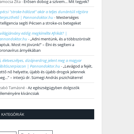
amocsa Zita
-
Erősen dobog a szívem… Mit tegyek?
 pécsi "stroke-hálózat" akár a teljes dunántúli régióra
iterjeszthető | Pannondoktor.hu
-
Mesterséges
ntelligencia segíti Pécsen a stroke-os betegeket
 világjárvány eddig megkímélte Afrikát? |
annondoktor.hu
-
„Adni mentünk, és a többszörösét
aptuk. Most mi jövünk!” – Élni és segíteni a
oronavírus árnyékában
j, életveszélyes, dizájnerdrog jelent meg a magyar
ábítószerpiacon | Pannondoktor.hu
-
„Levágod a fejét,
ettő nő helyette, újabb és újabb drogok jelennek
eg…” – interjú dr. Sümegi András pszichiáterrel
zabó Tamásné
-
Az egészségügyben dolgozók
éleményére kíváncsiak
KATEGÓRIÁK