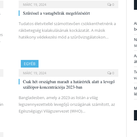
MÁRC 19, 2024
0
a
Szűréssel a vastagbélrák megelőzéséért
A
Tudatos életvitellel számottevően csökkenthetnénk a
b
rákbetegség kialakulásának kockázatát. A másik
es
hatékony védekezési mód a szűrővizsgálatokon…
N
-
s
A
á
EGYÉB
T
MÁRC 19, 2024
0
v
Csak hét országban maradt a határérték alatt a levegő
szállópor-koncentrációja 2023-ban
M
l
Bangladesben, amely a 2023-as listán a világ
án
legszennyezettebb levegőjű országának számított, az
Egészségügyi Világszervezet (WHO)…