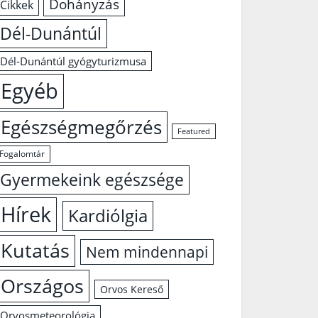
Dohányzás
Cikkek
Dél-Dunántúl
Dél-Dunántúl gyógyturizmusa
Egyéb
Egészségmegőrzés
Featured
Fogalomtár
Gyermekeink egészsége
Hírek
Kardiólgia
Kutatás
Nem mindennapi
Országos
Orvos Kereső
Orvosmeteorológia