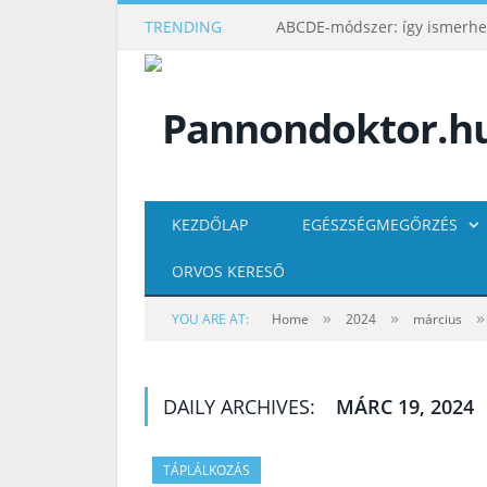
TRENDING
KEZDŐLAP
EGÉSZSÉGMEGŐRZÉS
ORVOS KERESŐ
»
»
»
YOU ARE AT:
Home
2024
március
DAILY ARCHIVES:
MÁRC 19, 2024
TÁPLÁLKOZÁS