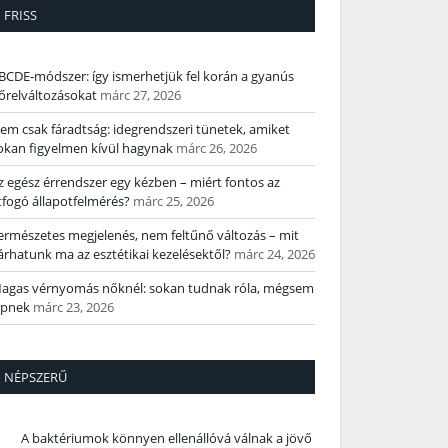
FRISS
BCDE‑módszer: így ismerhetjük fel korán a gyanús
őrelváltozásokat
márc 27, 2026
em csak fáradtság: idegrendszeri tünetek, amiket
okan figyelmen kívül hagynak
márc 26, 2026
z egész érrendszer egy kézben – miért fontos az
tfogó állapotfelmérés?
márc 25, 2026
ermészetes megjelenés, nem feltűnő változás – mit
árhatunk ma az esztétikai kezelésektől?
márc 24, 2026
agas vérnyomás nőknél: sokan tudnak róla, mégsem
épnek
márc 23, 2026
NÉPSZERŰ
A baktériumok könnyen ellenállóvá válnak a jövő