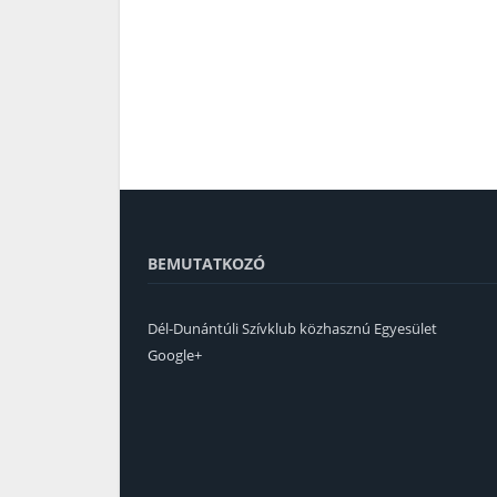
BEMUTATKOZÓ
Dél-Dunántúli Szívklub közhasznú Egyesület
Google+