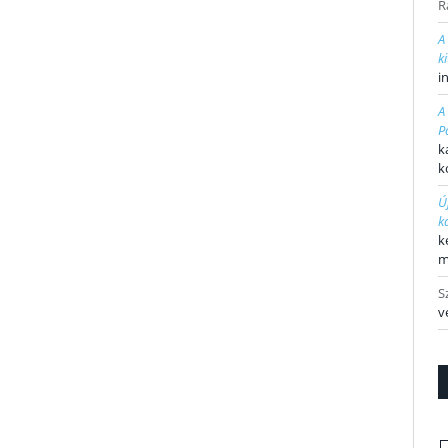
R
A
k
i
A
P
k
k
Ú
k
k
m
S
v