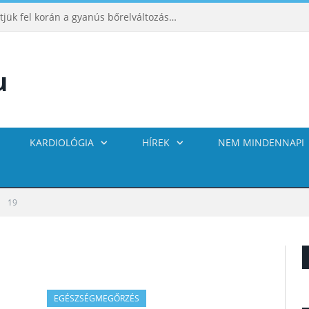
ABCDE‑módszer: így ismerhetjük fel korán a gyanús bőrelváltozásokat
KARDIOLÓGIA
HÍREK
NEM MINDENNAPI
19
EGÉSZSÉGMEGŐRZÉS