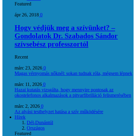
Featured
ápr 26, 2018
0
Hogy védjük meg a szívünket? –
Gondolatok Dr. Szabados Sándor
szívsebész professzortól
Recent
márc 23, 2026
0
Magas vérnyomás nőknél: sokan tudnak róla, mégsem lépnek
márc 11, 2026
0
Hazai kutatás vizsgálta, hogy mennyire pontosak az
okostelefonos alkalmazások a pitvarfibrilláció felismerésében
márc 2, 2026
0
Az alvási testhelyzet hatása a szív működésére
Hírek
Dél-Dunántúl
Országos
Featured