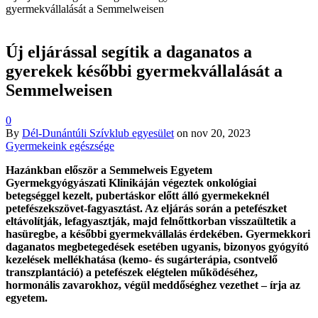
gyermekvállalását a Semmelweisen
Új eljárással segítik a daganatos a
gyerekek későbbi gyermekvállalását a
Semmelweisen
0
By
Dél-Dunántúli Szívklub egyesület
on
nov 20, 2023
Gyermekeink egészsége
Hazánkban először a Semmelweis Egyetem
Gyermekgyógyászati Klinikáján végeztek onkológiai
betegséggel kezelt, pubertáskor előtt álló gyermekeknél
petefészekszövet-fagyasztást. Az eljárás során a petefészket
eltávolítják, lefagyasztják, majd felnőttkorban visszaültetik a
hasüregbe, a későbbi gyermekvállalás érdekében. Gyermekkori
daganatos megbetegedések esetében ugyanis, bizonyos gyógyító
kezelések mellékhatása (kemo- és sugárterápia, csontvelő
transzplantáció) a petefészek elégtelen működéséhez,
hormonális zavarokhoz, végül meddőséghez vezethet – írja az
egyetem.