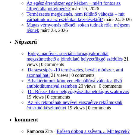
Az egész érrendszer egy kézben – miért fontos az
átfogó állapotfelmérés?
márc 25, 2026
Természetes megjelenés, nem feltűnő változás – mit
várhatunk ma az esztétikai kezelésektől?
márc 24, 2026
Magas vérnyomás nőknél: sokan tudnak róla, mégsem
lépnek
márc 23, 2026
Népszerű
Epley-manőver: speciális tornagyakorlattal
megszüntethető a jóindulatú helyzetfüggő szédülés
21
views
|
0 comments
Darázscsípés -10 természetes, bevált módszer, ami
azonnal hat!
21 views
|
0 comments
A baktériumok könnyen ellenállóvá válnak a jövő
antibiotikumaival szemben
20 views
|
0 comments
Dr. Bősze Tibor belgyógyász-diabetológus szakorvos
19 views
|
0 comments
Az SE rektorának nevével visszaélve reklámoztak
értisztító készítményt
19 views
|
0 comments
komment
Ramocsa Zita
-
Erősen dobog a szívem… Mit tegyek?