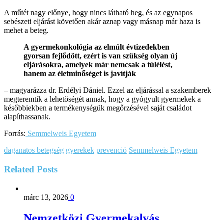
A műtét nagy előnye, hogy nincs látható heg, és az egynapos
sebészeti eljárást követően akár aznap vagy másnap már haza is
mehet a beteg.
A gyermekonkológia az elmúlt évtizedekben
gyorsan fejlődött, ezért is van szükség olyan új
eljárásokra, amelyek már nemcsak a túlélést,
hanem az életminőséget is javítják
– magyarázza dr. Erdélyi Dániel. Ezzel az eljárással a szakemberek
megteremtik a lehetőségét annak, hogy a gyógyult gyermekek a
későbbiekben a termékenységük megőrzésével saját családot
alapíthassanak.
Forrás:
Semmelweis Egyetem
daganatos betegség
gyerekek
prevenció
Semmelweis Egyetem
Related
Posts
márc 13, 2026
0
Nemzetközi Gyermekalvás