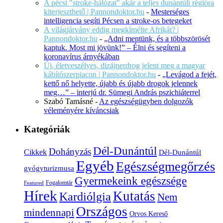
A pécsi "stroke-hálózat" akár a teljes dunántúli régióra
kiterjeszthető | Pannondoktor.hu
-
Mesterséges
intelligencia segíti Pécsen a stroke-os betegeket
A világjárvány eddig megkímélte Afrikát? |
Pannondoktor.hu
-
„Adni mentünk, és a többszörösét
kaptuk. Most mi jövünk!” – Élni és segíteni a
koronavírus árnyékában
Új, életveszélyes, dizájnerdrog jelent meg a magyar
kábítószerpiacon | Pannondoktor.hu
-
„Levágod a fejét,
kettő nő helyette, újabb és újabb drogok jelennek
meg…” – interjú dr. Sümegi András pszichiáterrel
Szabó Tamásné
-
Az egészségügyben dolgozók
véleményére kíváncsiak
Kategóriák
Dél-Dunántúl
Dohányzás
Cikkek
Dél-Dunántúl
Egyéb
Egészségmegőrzés
gyógyturizmusa
Gyermekeink egészsége
Fogalomtár
Featured
Hírek
Kutatás
Kardiólgia
Nem
Országos
mindennapi
Orvos Kereső