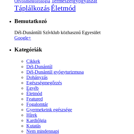
Természetgyógyászat
Orvosmeteorológia
Életmód
Táplálkozás
Bemutatkozó
Dél-Dunántúli Szívklub közhasznú Egyesület
Google+
Kategóriák
Cikkek
Dél-Dunántúl
Dél-Dunántúl gyógyturizmusa
Dohányzás
Egészségmegőrzés
Egyéb
Életmód
Featured
Fogalomtár
Gyermekeink egészsége
Hírek
Kardiólgia
Kutatás
Nem mindennapi