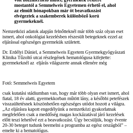
mostantól a Semmelweis Egyetemen érhető el, ahol
az elmúlt hónapokban már öt beavatkozást
elvégeztek a szakemberek különböző korú
gyermekeknél.
Nemzetközi adatok alapján felnőtteknél már több száz olyan eset
ismert, ahol onkológiai kezelésben részesült betegeknek ezzel az
eljárással egészséges gyermekük született.
Dr. Erdélyi Dániel, a Semmelweis Egyetem Gyermekgyógyászati
Klinika Tűzoltó utcai részlegének hematológusa kifejtette:
gyermekeknél az eljárás világszerte annak ellenére még
Fotó: Semmelweis Egyetem
csak kutatási stádiumban van, hogy már több olyan eset ismert, ahol
fiatal, 18 év alatti, gyermekkorban műtött lány, a későbbi petefészek
visszaültetésnek köszönhetően egészséges utódot hozott a világra.
„Az eljárásra kapott engedélyünk a nemzetközi gyakorlatnak
megfelelően csak a meddőség magas kockázatával járó kezelések
előtt teszi lehetővé ezt a beavatkozást. Úgy becsüljük, hogy évente
20-30 beteget tudunk beemelni a programba az egész országból” –
emelte ki a hematológus.