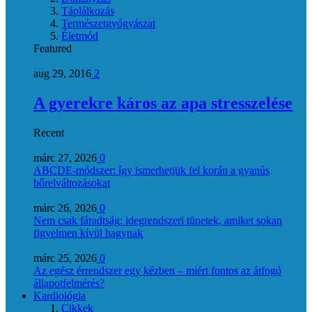
Táplálkozás
Természetgyógyászat
Életmód
Featured
aug 29, 2016
2
A gyerekre káros az apa stresszelése
Recent
márc 27, 2026
0
ABCDE‑módszer: így ismerhetjük fel korán a gyanús
bőrelváltozásokat
márc 26, 2026
0
Nem csak fáradtság: idegrendszeri tünetek, amiket sokan
figyelmen kívül hagynak
márc 25, 2026
0
Az egész érrendszer egy kézben – miért fontos az átfogó
állapotfelmérés?
Kardiológia
Cikkek