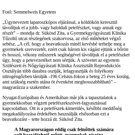
Fotó: Semmelweis Egyetem
„Úgynevezett laparoszkópos eljárással, a köldökön keresztül
távolítjuk el a jobb- vagy baloldali petefészket, vagy annak egy
részét” – mondja dr. Sükösd Zita, a Gyermekgyógyászati Klinika
Tűzoltó utcai részlegének szakorvosa, az első műtéteket végző
sebész. „A cél, hogy a beavatkozás minél kevésbé terhelje meg a
gyermekek szervezetét, ezért csak három kis vágást ejtünk a bőrön
és hosszú, vékony műszerek segítségével távolítjuk el a petefészket
úgy, hogy a petevezetéket nem sértjük. A szövetet az egyetem
Szülészeti és Nőgyógyászati Klinika Asszisztált Reprodukciós
Osztályán több darabra osztják, lefagyasztják és folyékony
nitrogéngőzben tárolják -196 Celsius-fokon a beteg 25 éves koráig,
ami szükség esetén utána öt évenként meghosszabbítható” –
magyarázza a szakember.
Nyugat-Európában és Amerikában már jók a tapasztalatok a
gyermekkorban végzett petefészekszövet-fagyasztással
kapcsolatban. Ott is a petefészek-kimerülés, későbbi meddőség
megakadályozása érdekében használják elsősorban ezt a
beavatkozást – tette hozzá dr. Sükösd Zita.
A Magyarországon eddig csak felnőttek számára
volt hozzáférhető műtét, gyermekek részére