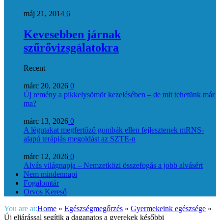
máj 21, 2014
6
Kevesebben járnak
szűrővizsgálatokra
Recent
márc 20, 2026
0
Új remény a pikkelysömör kezelésében – de mit tehetünk már
ma?
márc 13, 2026
0
A légutakat megfertőző gombák ellen fejlesztenek mRNS-
alapú terápiás megoldást az SZTE-n
márc 12, 2026
0
Alvás világnapja – Nemzetközi összefogás a jobb alvásért
Nem mindennapi
Fogalomtár
Orvos Kereső
You are at:
Home
»
Egészségmegőrzés
»
Gyermekeink egészsége
»
Új eljárással segítik a daganatos a gyerekek későbbi