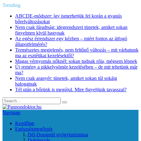
Trending
ABCDE‑módszer: így ismerhetjük fel korán a gyanús
bőrelváltozásokat
Nem csak fáradtság: idegrendszeri tünetek, amiket sokan
figyelmen kívül hagynak
Az egész érrendszer egy kézben – miért fontos az átfogó
állapotfelmérés?
Természetes megjelenés, nem feltűnő változás – mit várhatunk
ma az esztétikai kezelésektől?
Magas vérnyomás nőknél: sokan tudnak róla, mégsem lépnek
Új remény a pikkelysömör kezelésében – de mit tehetünk már
ma?
Nem csak aranyér: tünetek, amiket sokan túl sokáig
halogatnak
Tél után a bőrünk is megújul. Mire figyeljünk tavasszal?
Navigate
Kezdőlap
Egészségmegőrzés
Dél-Dunántúl gyógyturizmusa
Dohányzás