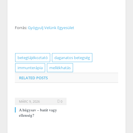
Forrás:
Gyógyulj Velünk Egyesület
betegtájékoztató
daganatos betegség
immunterápia
mellékhatás
RELATED
POSTS
MÁRC 9, 2026
0
A húgysav – barát vagy
ellenség?