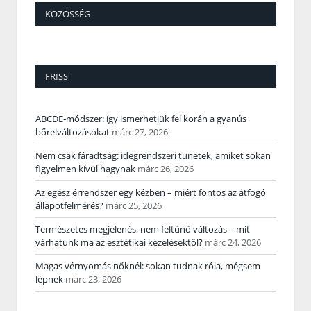
KÖZÖSSÉG
FRISS
ABCDE‑módszer: így ismerhetjük fel korán a gyanús
bőrelváltozásokat
márc 27, 2026
Nem csak fáradtság: idegrendszeri tünetek, amiket sokan
figyelmen kívül hagynak
márc 26, 2026
Az egész érrendszer egy kézben – miért fontos az átfogó
állapotfelmérés?
márc 25, 2026
Természetes megjelenés, nem feltűnő változás – mit
várhatunk ma az esztétikai kezelésektől?
márc 24, 2026
Magas vérnyomás nőknél: sokan tudnak róla, mégsem
lépnek
márc 23, 2026