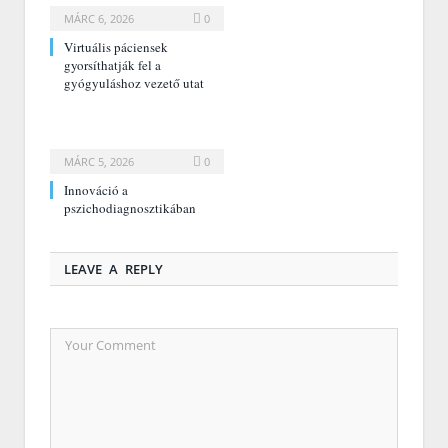
MÁRC 6, 2026
0
Virtuális páciensek
gyorsíthatják fel a
gyógyuláshoz vezető utat
MÁRC 5, 2026
0
Innováció a
pszichodiagnosztikában
LEAVE A REPLY