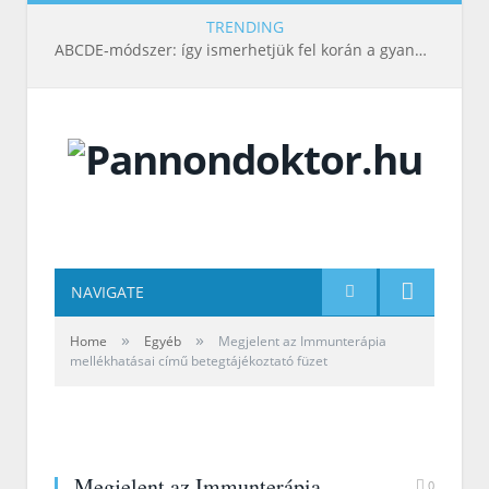
TRENDING
ABCDE‑módszer: így ismerhetjük fel korán a gyanús bőrelváltozásokat
NAVIGATE
»
»
Home
Egyéb
Megjelent az Immunterápia
mellékhatásai című betegtájékoztató füzet
Megjelent az Immunterápia
0