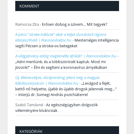
KOMMENT
Ramocsa Zita
-
Erősen dobog a szívem… Mit tegyek?
A pécsi "stroke-hálózat" akár a teljes dunántúli régióra
kiterjeszthető | Pannondoktor.hu
-
Mesterséges intelligencia
segíti Pécsen a stroke-os betegeket
A világjárvány eddig megkímélte Afrikát? | Pannondoktor.hu
-
„Adni mentünk, és a többszörösét kaptuk. Most mi
jövünk!” – Élni és segíteni a koronavírus árnyékában
Új, életveszélyes, dizájnerdrog jelent meg a magyar
kábítószerpiacon | Pannondoktor.hu
-
„Levágod a fejét,
kettő nő helyette, újabb és újabb drogok jelennek meg…”
– interjú dr. Sümegi András pszichiáterrel
Szabó Tamásné
-
Az egészségügyben dolgozók
véleményére kíváncsiak
KATEGÓRIÁK