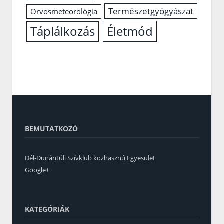
Természetgyógyászat
Orvosmeteorológia
Életmód
Táplálkozás
BEMUTATKOZÓ
Dél-Dunántúli Szívklub közhasznú Egyesület
Google+
KATEGÓRIÁK