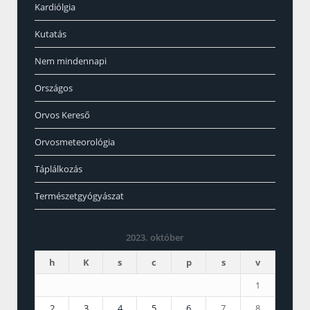
Kardiólgia
Kutatás
Nem mindennapi
Országos
Orvos Kereső
Orvosmeteorológia
Táplálkozás
Természetgyógyászat
2023. október
h
K
s
c
p
s
v
1
2
3
4
5
6
7
8