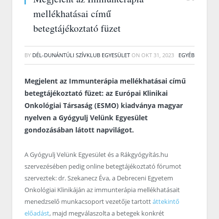
mellékhatásai című
betegtájékoztató füzet
BY
DÉL-DUNÁNTÚLI SZÍVKLUB EGYESÜLET
ON
OKT 31, 2023
EGYÉB
Megjelent az Immunterápia mellékhatásai című
betegtájékoztató füzet: az Európai Klinikai
Onkológiai Társaság (ESMO) kiadványa magyar
nyelven a Gyógyulj Velünk Egyesület
gondozásában látott napvilágot.
A Gyógyulj Velünk Egyesület és a Rákgyógyítás.hu
szervezésében pedig online betegtájékoztató fórumot
szerveztek: dr. Szekanecz Éva, a Debreceni Egyetem
Onkológiai Klinikáján az immunterápia mellékhatásait
menedzselő munkacsoport vezetője tartott
áttekintő
előadást
, majd megválaszolta a betegek konkrét