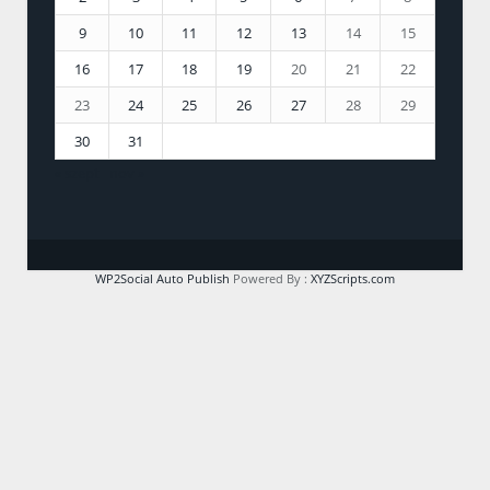
9
10
11
12
13
14
15
16
17
18
19
20
21
22
23
24
25
26
27
28
29
30
31
« szept
nov »
WP2Social Auto Publish
Powered By :
XYZScripts.com