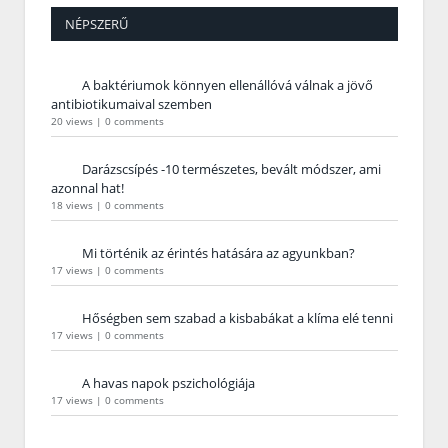
NÉPSZERŰ
A baktériumok könnyen ellenállóvá válnak a jövő
antibiotikumaival szemben
20 views
|
0 comments
Darázscsípés -10 természetes, bevált módszer, ami
azonnal hat!
18 views
|
0 comments
Mi történik az érintés hatására az agyunkban?
17 views
|
0 comments
Hőségben sem szabad a kisbabákat a klíma elé tenni
17 views
|
0 comments
A havas napok pszichológiája
17 views
|
0 comments