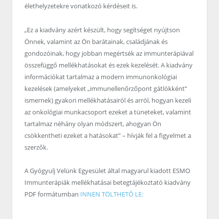
élethelyzetekre vonatkozó kérdéseit is.
„Ez a kiadvány azért készült, hogy segítséget nyújtson
Önnek, valamint az Ön barátainak, családjának és
gondozóinak, hogy jobban megértsék az immunterápiával
összefüggő mellékhatásokat és ezek kezelését. A kiadvány
információkat tartalmaz a modern immunonkológiai
kezelések (amelyeket „immunellenőrzőpont gátlókként”
ismernek) gyakori mellékhatásairól és arról, hogyan kezeli
az onkológiai munkacsoport ezeket a tüneteket, valamint
tartalmaz néhány olyan módszert, ahogyan Ön
csökkentheti ezeket a hatásokat” – hívják fel a figyelmet a
szerzők.
A Gyógyulj Velünk Egyesület által magyarul kiadott ESMO
Immunterápiák mellékhatásai betegtájékoztató kiadvány
PDF formátumban
INNEN TÖLTHETŐ LE: