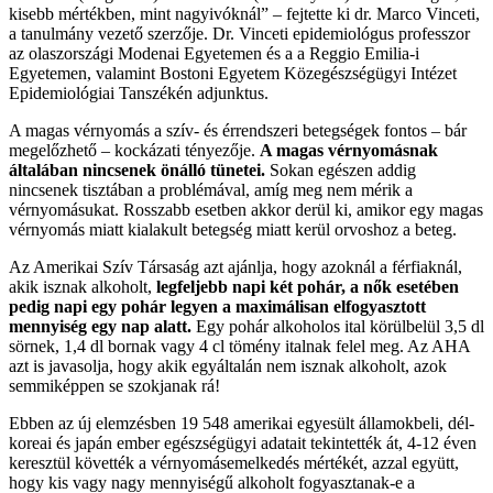
kisebb mértékben, mint nagyivóknál” – fejtette ki dr. Marco Vinceti,
a tanulmány vezető szerzője. Dr. Vinceti epidemiológus professzor
az olaszországi Modenai Egyetemen és a a Reggio Emilia-i
Egyetemen, valamint Bostoni Egyetem Közegészségügyi Intézet
Epidemiológiai Tanszékén adjunktus.
A magas vérnyomás a szív- és érrendszeri betegségek fontos – bár
megelőzhető – kockázati tényezője.
A magas vérnyomásnak
általában nincsenek önálló tünetei.
Sokan egészen addig
nincsenek tisztában a problémával, amíg meg nem mérik a
vérnyomásukat. Rosszabb esetben akkor derül ki, amikor egy magas
vérnyomás miatt kialakult betegség miatt kerül orvoshoz a beteg.
Az Amerikai Szív Társaság azt ajánlja, hogy azoknál a férfiaknál,
akik isznak alkoholt,
legfeljebb napi két pohár, a nők esetében
pedig napi egy pohár legyen a maximálisan elfogyasztott
mennyiség egy nap alatt.
Egy pohár alkoholos ital körülbelül 3,5 dl
sörnek, 1,4 dl bornak vagy 4 cl tömény italnak felel meg. Az AHA
azt is javasolja, hogy akik egyáltalán nem isznak alkoholt, azok
semmiképpen se szokjanak rá!
Ebben az új elemzésben 19 548 amerikai egyesült államokbeli, dél-
koreai és japán ember egészségügyi adatait tekintették át, 4-12 éven
keresztül követték a vérnyomásemelkedés mértékét, azzal együtt,
hogy kis vagy nagy mennyiségű alkoholt fogyasztanak-e a