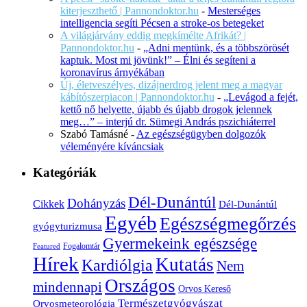
kiterjeszthető | Pannondoktor.hu
-
Mesterséges
intelligencia segíti Pécsen a stroke-os betegeket
A világjárvány eddig megkímélte Afrikát? |
Pannondoktor.hu
-
„Adni mentünk, és a többszörösét
kaptuk. Most mi jövünk!” – Élni és segíteni a
koronavírus árnyékában
Új, életveszélyes, dizájnerdrog jelent meg a magyar
kábítószerpiacon | Pannondoktor.hu
-
„Levágod a fejét,
kettő nő helyette, újabb és újabb drogok jelennek
meg…” – interjú dr. Sümegi András pszichiáterrel
Szabó Tamásné
-
Az egészségügyben dolgozók
véleményére kíváncsiak
Kategóriák
Dél-Dunántúl
Dohányzás
Cikkek
Dél-Dunántúl
Egyéb
Egészségmegőrzés
gyógyturizmusa
Gyermekeink egészsége
Fogalomtár
Featured
Hírek
Kutatás
Kardiólgia
Nem
Országos
mindennapi
Orvos Kereső
Természetgyógyászat
Orvosmeteorológia