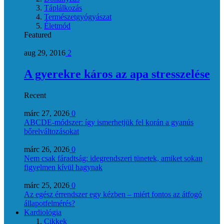
Táplálkozás
Természetgyógyászat
Életmód
Featured
aug 29, 2016
2
A gyerekre káros az apa stresszelése
Recent
márc 27, 2026
0
ABCDE‑módszer: így ismerhetjük fel korán a gyanús
bőrelváltozásokat
márc 26, 2026
0
Nem csak fáradtság: idegrendszeri tünetek, amiket sokan
figyelmen kívül hagynak
márc 25, 2026
0
Az egész érrendszer egy kézben – miért fontos az átfogó
állapotfelmérés?
Kardiológia
Cikkek