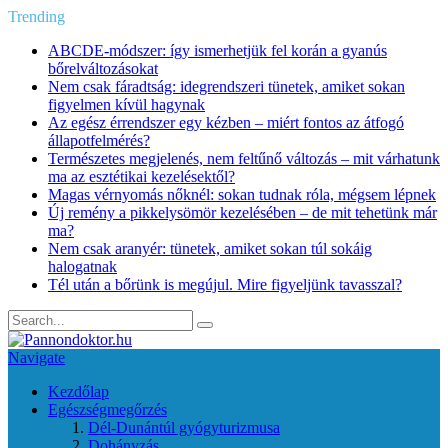
Trending
ABCDE‑módszer: így ismerhetjük fel korán a gyanús
bőrelváltozásokat
Nem csak fáradtság: idegrendszeri tünetek, amiket sokan
figyelmen kívül hagynak
Az egész érrendszer egy kézben – miért fontos az átfogó
állapotfelmérés?
Természetes megjelenés, nem feltűnő változás – mit várhatunk
ma az esztétikai kezelésektől?
Magas vérnyomás nőknél: sokan tudnak róla, mégsem lépnek
Új remény a pikkelysömör kezelésében – de mit tehetünk már
ma?
Nem csak aranyér: tünetek, amiket sokan túl sokáig
halogatnak
Tél után a bőrünk is megújul. Mire figyeljünk tavasszal?
Navigate
Kezdőlap
Egészségmegőrzés
Dél-Dunántúl gyógyturizmusa
Dohányzás