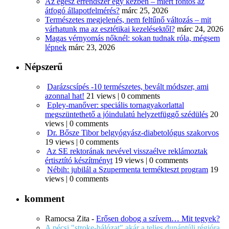
Az egész érrendszer egy kézben – miért fontos az
átfogó állapotfelmérés?
márc 25, 2026
Természetes megjelenés, nem feltűnő változás – mit
várhatunk ma az esztétikai kezelésektől?
márc 24, 2026
Magas vérnyomás nőknél: sokan tudnak róla, mégsem
lépnek
márc 23, 2026
Népszerű
Darázscsípés -10 természetes, bevált módszer, ami
azonnal hat!
21 views
|
0 comments
Epley-manőver: speciális tornagyakorlattal
megszüntethető a jóindulatú helyzetfüggő szédülés
20
views
|
0 comments
Dr. Bősze Tibor belgyógyász-diabetológus szakorvos
19 views
|
0 comments
Az SE rektorának nevével visszaélve reklámoztak
értisztító készítményt
19 views
|
0 comments
Nébih: jubilál a Szupermenta termékteszt program
19
views
|
0 comments
komment
Ramocsa Zita
-
Erősen dobog a szívem… Mit tegyek?
A pécsi "stroke-hálózat" akár a teljes dunántúli régióra