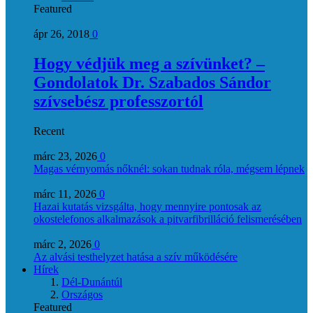
Featured
ápr 26, 2018
0
Hogy védjük meg a szívünket? –
Gondolatok Dr. Szabados Sándor
szívsebész professzortól
Recent
márc 23, 2026
0
Magas vérnyomás nőknél: sokan tudnak róla, mégsem lépnek
márc 11, 2026
0
Hazai kutatás vizsgálta, hogy mennyire pontosak az
okostelefonos alkalmazások a pitvarfibrilláció felismerésében
márc 2, 2026
0
Az alvási testhelyzet hatása a szív működésére
Hírek
Dél-Dunántúl
Országos
Featured