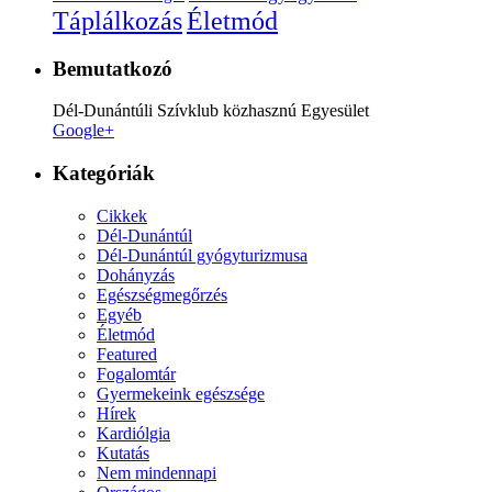
Életmód
Táplálkozás
Bemutatkozó
Dél-Dunántúli Szívklub közhasznú Egyesület
Google+
Kategóriák
Cikkek
Dél-Dunántúl
Dél-Dunántúl gyógyturizmusa
Dohányzás
Egészségmegőrzés
Egyéb
Életmód
Featured
Fogalomtár
Gyermekeink egészsége
Hírek
Kardiólgia
Kutatás
Nem mindennapi