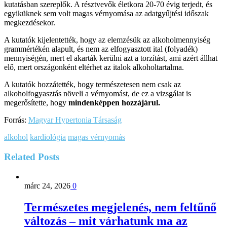
kutatásban szereplők. A résztvevők életkora 20-70 évig terjedt, és
egyiküknek sem volt magas vérnyomása az adatgyűjtési időszak
megkezdésekor.
A kutatók kijelentették, hogy az elemzésük az alkoholmennyiség
grammértékén alapult, és nem az elfogyasztott ital (folyadék)
mennyiségén, mert el akarták kerülni azt a torzítást, ami azért állhat
elő, mert országonként eltérhet az italok alkoholtartalma.
A kutatók hozzátették, hogy természetesen nem csak az
alkoholfogyasztás növeli a vérnyomást, de ez a vizsgálat is
megerősítette, hogy
mindenképpen hozzájárul.
Forrás:
Magyar Hypertonia Társaság
alkohol
kardiológia
magas vérnyomás
Related
Posts
márc 24, 2026
0
Természetes megjelenés, nem feltűnő
változás – mit várhatunk ma az