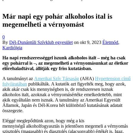
Már napi egy pohár alkoholos ital is
megemelheti a vérnyomást
0
By
Dél-Dunántúli Szívklub egyesület
on
okt 9, 2023
Életmód
,
Kardiólgia
Ha napi rendszerességgel iszunk alkoholos italt – még ha csak
egy pohárral is –, az megemelheti a vérnyomásunkat az életkor
előrehaladtával, állítják egy friss kutatásban.
A tanulmányt az
Amerikai Szív Társaság
(AHA)
Hypertension című
folyóiratában
publikálták. A kutatók azt figyelték meg, hogy azok,
akik akár csak kis mennyiségben is, de rendszeresen isznak
alkoholos italt, azoknak a vérnyomásértéke emelkedettebb, mint
akik egyáltalán nem isznak. A tanulmány az Amerikai Egyesült
Államok, Japán és Dél-Korea hét különböző kutatásának adatait
összegezte.
Eléggé meglepődtünk azon, hogy még a kis
mennyiségű alkoholfogyasztás is jelentősen megemeli a vérnyomás
szisztolés (magasabb) és diasztolés (alacsonyabb) értékét is. Igaz,