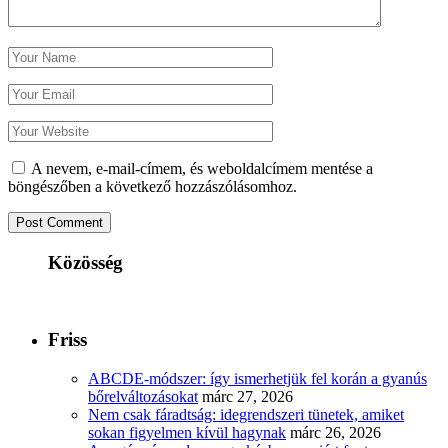
A nevem, e-mail-címem, és weboldalcímem mentése a
böngészőben a következő hozzászólásomhoz.
Közösség
Friss
ABCDE‑módszer: így ismerhetjük fel korán a gyanús
bőrelváltozásokat
márc 27, 2026
Nem csak fáradtság: idegrendszeri tünetek, amiket
sokan figyelmen kívül hagynak
márc 26, 2026